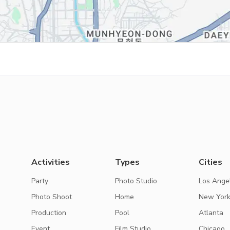
Activities
Types
Cities
Party
Photo Studio
Los Ange
Photo Shoot
Home
New Yor
Production
Pool
Atlanta
Event
Film Studio
Chicago