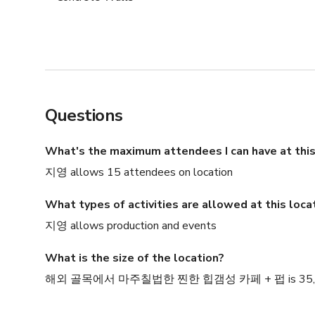
Questions
What's the maximum attendees I can have at this
지영 allows 15 attendees on location
What types of activities are allowed at this loca
지영 allows production and events
What is the size of the location?
해외 골목에서 마주칠법한 찐한 힙갬성 카페 + 펍 is 35,58