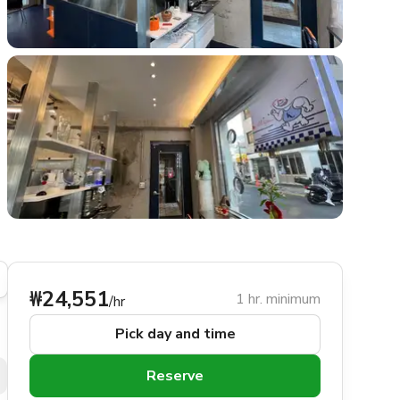
₩24,551
1 hr. minimum
/hr
Pick day and time
Reserve