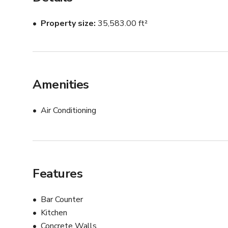
***게시된 요금은 기본 요금일 뿐이며, 인원수, 시간대, 
Property size
35,583.00 ft²
가격 정보 또는 맞춤 요금 문의는 Giggster를 통해 연
Amenities
Air Conditioning
Features
Bar Counter
Kitchen
Concrete Walls