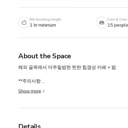
Min booking length
Cast & Crew
1 hr minimum
15 peopl
About the Space
해외 골목에서 마주칠법한 찐한 힙갬성 카페 + 펍

**주의사항:

가능하다면 오후 12시 - 3시 사이는 피해주시면 감사하
Show more
많은 촬영 부탁드립니다 :)

환경: 가족/어린이 친화적이며, 소화기 및 보안 시설이 
소유주가 현장에 상주합니다.

Details