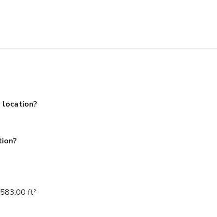
 location?
tion?
3.00 ft²