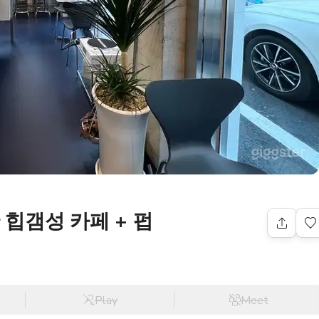
힙갬성 카페 + 펍
Play
Meet