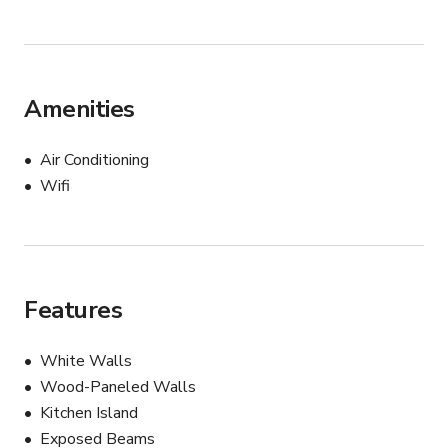
시면 편하게 연락주세요.

- 집안에 가구 소품등은 사용가능하고 이동가능합니다만 
이용 뒤 꼭 원상태로 복구시켜놔주시길 부탁드립니다.

Amenities
- 촬영 후 청소는 쓰레기 처리까지 포함하여 꼭 해주셔야 
합니다. (만약 청소등에 문제가 생길경우 추가 청소요금을 
Air Conditioning
청부합니다.)

Wifi
- 물건 파손의 경우 물건 금액 100%변상 하셔야 합니다. 
고가의 가구 및 예술작품들이 많이 있습니다.주의 해 주세
요.

Features
환경: 소화기 비치
White Walls
Wood-Paneled Walls
Kitchen Island
Exposed Beams