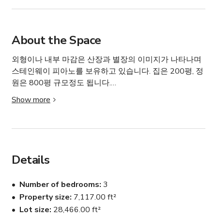
About the Space
외형이나 내부 마감은 산장과 별장의 이미지가 나타나며 
스테인웨이 피아노를 보유하고 있습니다. 집은 200평, 정
원은 800평 규모정도 됩니다.

Show more
컨테이너 창고를 따로 보유중이며 찜질방공간도 있어 여
기서 백업, 짐 보관등을 하실 수 있습니다.

큰거실, 부엌, 식사공간, 방3개, 다실, 작은 거실1개로 구성
되어있습니다.

Details
인테리어나 스타일링은 계속 변화하고 있어 예약 전 문의
Number of bedrooms
3
를 통해 확인해주시면 감사하겠습니다.

Property size
7,117.00 ft²
Lot size
28,466.00 ft²
- 가능한 유도리있게 협의해드립니다. 궁금하신 점 있으