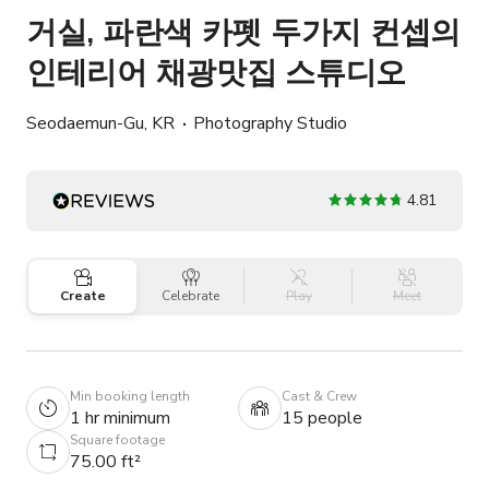
거실, 파란색 카펫 두가지 컨셉의
인테리어 채광맛집 스튜디오
Seodaemun-Gu, KR
Photography Studio
4.81
Create
Celebrate
Play
Meet
Min booking length
Cast & Crew
1 hr minimum
15 people
Square footage
75.00 ft²