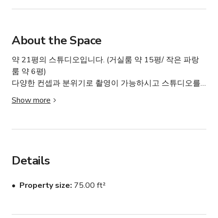
About the Space
약 21평의 스튜디오입니다. (거실룸 약 15평/ 작은 파랑
룸 약 6평)

다양한 컨셉과 분위기로 촬영이 가능하시고 스튜디오를 
단독대관으로 이용하실 수 있습니다. 주차 가능하시고 엘
Show more
리베이터는 없습니다.

또한 삼각대와 룩스패드조명,셀카봉,행거,옷걸이 전신 거
울 준비되어있습니다!

많은 이용 문의 부탁드립니다 :)

Details
환경: 가족/어린이 친화적이며 반려동물 동반이 가능합니
다.
Property size
75.00 ft²