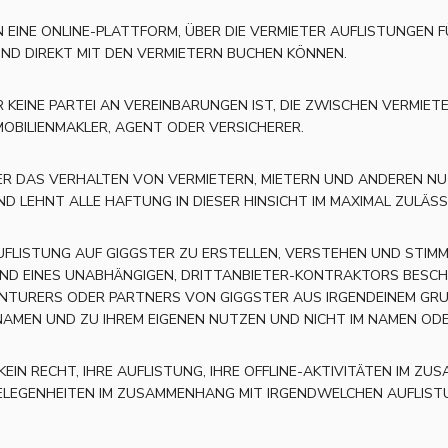
 EINE ONLINE-PLATTFORM, ÜBER DIE VERMIETER AUFLISTUNGEN F
UND DIREKT MIT DEN VERMIETERN BUCHEN KÖNNEN.
TER KEINE PARTEI AN VEREINBARUNGEN IST, DIE ZWISCHEN VERMI
MOBILIENMAKLER, AGENT ODER VERSICHERER.
ER DAS VERHALTEN VON VERMIETERN, MIETERN UND ANDEREN N
D LEHNT ALLE HAFTUNG IN DIESER HINSICHT IM MAXIMAL ZULÄS
AUFLISTUNG AUF GIGGSTER ZU ERSTELLEN, VERSTEHEN UND STIMME
 UND EINES UNABHÄNGIGEN, DRITTANBIETER-KONTRAKTORS BESCHR
ENTURERS ODER PARTNERS VON GIGGSTER AUS IRGENDEINEM GRUN
N NAMEN UND ZU IHREM EIGENEN NUTZEN UND NICHT IM NAMEN O
EIN RECHT, IHRE AUFLISTUNG, IHRE OFFLINE-AKTIVITÄTEN IM Z
EGENHEITEN IM ZUSAMMENHANG MIT IRGENDWELCHEN AUFLISTUNG