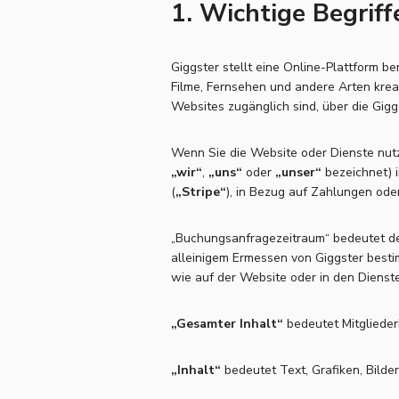
1. Wichtige Begriff
Giggster stellt eine Online-Plattform be
Filme, Fernsehen und andere Arten kre
Websites zugänglich sind, über die Gig
Wenn Sie die Website oder Dienste nutz
„wir“
,
„uns“
oder
„unser“
bezeichnet) i
(
„Stripe“
), in Bezug auf Zahlungen ode
„Buchungsanfragezeitraum“ bedeutet de
alleinigem Ermessen von Giggster besti
wie auf der Website oder in den Diens
„Gesamter Inhalt“
bedeutet Mitgliederi
„Inhalt“
bedeutet Text, Grafiken, Bilder