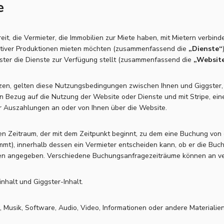
e
reit, die Vermieter, die Immobilien zur Miete haben, mit Mietern verbin
ativer Produktionen mieten möchten (zusammenfassend die
„Dienste“
gster die Dienste zur Verfügung stellt (zusammenfassend die
„Websit
en, gelten diese Nutzungsbedingungen zwischen Ihnen und Giggster, 
n Bezug auf die Nutzung der Website oder Dienste und mit Stripe, ei
r Auszahlungen an oder von Ihnen über die Website.
n Zeitraum, der mit dem Zeitpunkt beginnt, zu dem eine Buchung von 
mmt), innerhalb dessen ein Vermieter entscheiden kann, ob er die Buc
ten angegeben. Verschiedene Buchungsanfragezeiträume können an ve
nhalt und Giggster-Inhalt.
, Musik, Software, Audio, Video, Informationen oder andere Materialien