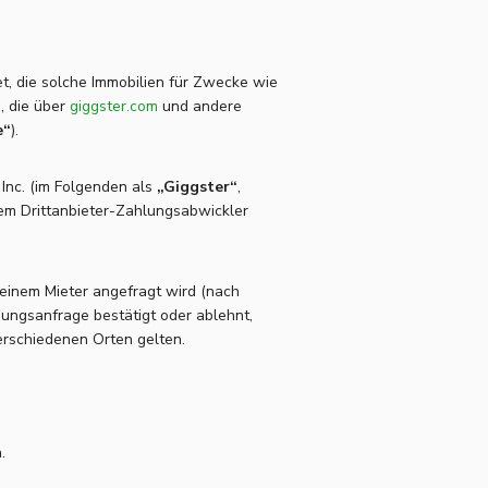
det, die solche Immobilien für Zwecke wie
), die über
giggster.com
und andere
e“
).
Inc. (im Folgenden als
„Giggster“
,
nem Drittanbieter-Zahlungsabwickler
einem Mieter angefragt wird (nach
hungsanfrage bestätigt oder ablehnt,
rschiedenen Orten gelten.
.