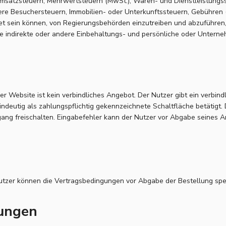
 Umsatzsteuern, Mehrwertsteuern (MwSt.), Waren- und Dienstleistung
ere Besuchersteuern, Immobilien- oder Unterkunftssteuern, Gebühren
htet sein können, von Regierungsbehörden einzutreiben und abzuführe
ale indirekte oder andere Einbehaltungs- und persönliche oder Unter
der Website ist kein verbindliches Angebot. Der Nutzer gibt ein verbin
eindeutig als zahlungspflichtig gekennzeichnete Schaltfläche betätigt
ang freischalten. Eingabefehler kann der Nutzer vor Abgabe seines A
Nutzer können die Vertragsbedingungen vor Abgabe der Bestellung spe
ungen