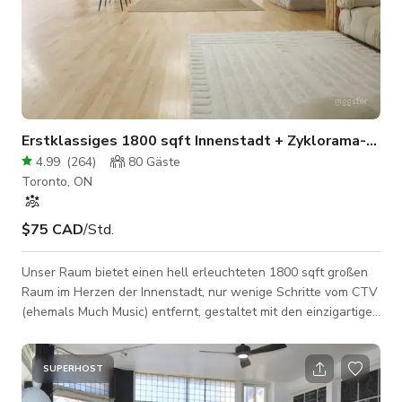
Erstklassiges 1800 sqft Innenstadt + Zyklorama-Wan
4.99
(
264
)
80
Gäste
Toronto, ON
$75 CAD
/Std.
Unser Raum bietet einen hell erleuchteten 1800 sqft großen
Raum im Herzen der Innenstadt, nur wenige Schritte vom CTV
(ehemals Much Music) entfernt, gestaltet mit den einzigartigen
Bedürfnissen der Kreativen in Toronto. Veranstaltungen:
Obwohl 80 % unserer Buchungen Geburtstagsfeiern sind,
haben wir auch einige Hochzeitsfeiern, Trauungen,
SUPERHOST
Babypartys, Brautpartys, Welpen-Yoga, Workouts, Interviews,