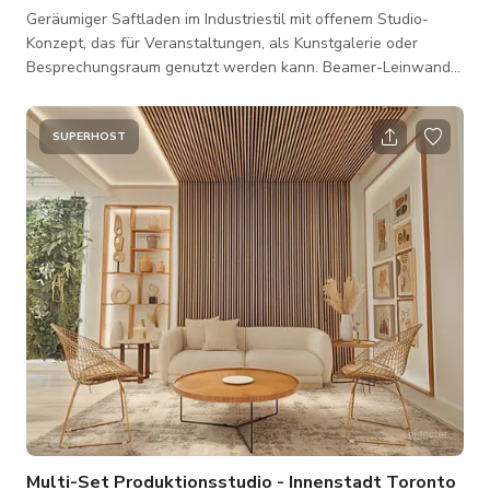
Geräumiger Saftladen im Industriestil mit offenem Studio-
Konzept, das für Veranstaltungen, als Kunstgalerie oder
Besprechungsraum genutzt werden kann. Beamer-Leinwand
und Beamer sind mit HDMI-Kabel verfügbar. Unser Raum ist
klimatisiert für Ihren Komfort. Unsere Lage ist fantastisch! Der
Zugang erfolgt über den Haupteingang des Ladengeschäfts.
SUPERHOST
Wir sind nur wenige Schritte nördlich des trendigen
Roncesvalles-Viertels, südlich der Dundas West Station, Bloor
GoBus Station und UP Express. Si
Multi-Set Produktionsstudio - Innenstadt Toronto