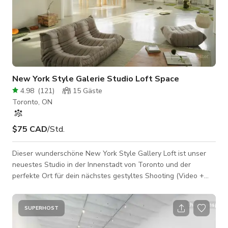
New York Style Galerie Studio Loft Space
4.98
(
121
)
15
Gäste
Toronto, ON
$75 CAD
/Std.
Dieser wunderschöne New York Style Gallery Loft ist unser
neuestes Studio in der Innenstadt von Toronto und der
perfekte Ort für dein nächstes gestyltes Shooting (Video +
Fotografie), Markteinführung, Markt und intime Veranstaltung.
Der Raum verfügt über 15' Decken auf ca. 1600 Quadratfuß,
mit riesigen westseitigen Fenstern mit Blick auf die Skyline
SUPERHOST
von Toronto, die einen großen offenen Raum mit