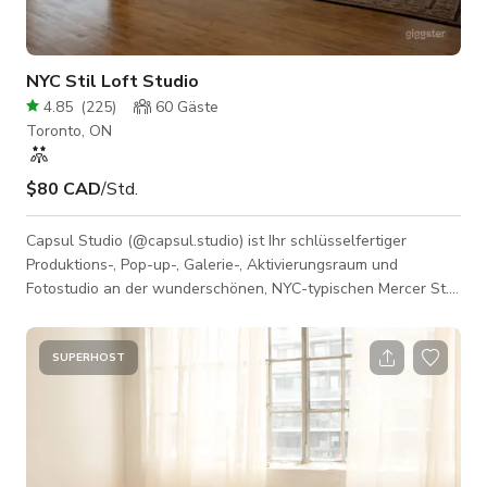
NYC Stil Loft Studio
4.85
(
225
)
60
Gäste
Toronto, ON
$80 CAD
/Std.
Capsul Studio (@capsul.studio) ist Ihr schlüsselfertiger
Produktions-, Pop-up-, Galerie-, Aktivierungsraum und
Fotostudio an der wunderschönen, NYC-typischen Mercer St.
Unser Raum ist darauf ausgelegt, Ihre Zeit und Leistung zu
optimieren, indem er die Werkzeuge bereitstellt, die Sie
benötigen, um effizient und effektiv zu sein. Pop-
SUPERHOST
ups/Markteinführungen/Socials/Galerien/Aktivierungsraum
beinhaltet: Küche. Umkleideraum. Projektor. Sonos-
Soundsystem. Privater Eingang. Checkout-/Bezahlberei