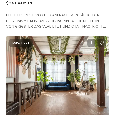
$54 CAD
/Std.
BITTE LESEN SIE VOR DER ANFRAGE SORGFÄLTIG; DER
HOST NIMMT KEIN BARZAHLUNG AN, DA DIE RICHTLINIE
VON GIGGSTER DAS VERBIETET UND CHAT-NACHRICHTEN
ÜBERWACHT WERDEN. DANKE! Juni 2026 (zuletzt
aktualisiert) Achtung Toronto Shutterbugs (maximal 6 Gäste)!!!
Atemberaubendes Hard-Loft im Erdgeschoss in der Innenstadt
SUPERHOST
von Toronto. Eckwohnung mit Südost-Ausrichtung und 16 Fuß
hohen Decken. Merkmale: rote & beige Ziegel, dunkle
Holzböden, pharaonische Fenster (x4), eine riesige Tafel, viele
Bücher