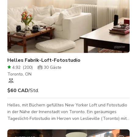
Helles Fabrik-Loft-Fotostudio
4.92
(
200
)
30
Gäste
Toronto, ON
$60 CAD
/Std.
Helles, mit Büchern gefülltes New Yorker Loft und Fotostudio
in der Nähe der Innenstadt von Toronto. Ein geräumiges
Tageslicht-Fotostudio im Herzen von Leslieville (Toronto) mit
originalen Fabrikfenstern im Rasterdesign und freiliegenden
Backsteinwänden. Dieses lichtdurchflutete Hard-Loft ist der