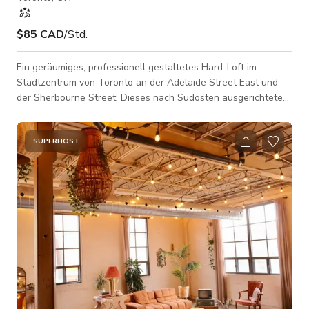
$85 CAD
/Std.
Ein geräumiges, professionell gestaltetes Hard-Loft im
Stadtzentrum von Toronto an der Adelaide Street East und
der Sherbourne Street. Dieses nach Südosten ausgerichtete
Loft im zweiten Stock verfügt über 12-Fuß-Decken,
umlaufende Fenster und reichlich natürliches Licht. Die
Innenräume sind durchdacht gestaltet mit Vintage-Möbeln,
SUPERHOST
Kunstwerken, Pflanzen und markanten Stücken. Die Ästhetik
verbindet Mid-Century-Modern-Design mit warmen,
gesammelten und leicht bohemischen Elementen und