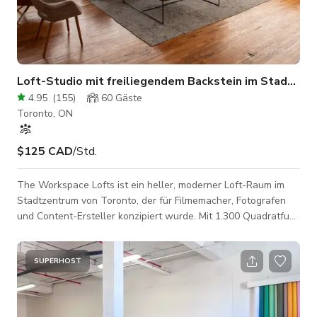
Loft-Studio mit freiliegendem Backstein im Stadtzen
4.95
(
155
)
60
Gäste
Toronto, ON
$125 CAD
/Std.
The Workspace Lofts ist ein heller, moderner Loft-Raum im
Stadtzentrum von Toronto, der für Filmemacher, Fotografen
und Content-Ersteller konzipiert wurde. Mit 1.300 Quadratfuß
offenem Raum, freiliegendem Backstein, hohen 12-Fuß-
Decken und großen Eckfenstern bietet unser
Veranstaltungsort eine atemberaubende Kulisse für
SUPERHOST
Fotoshootings, Videoproduktionen, Werbefilme und Content-
Erstellung. Der Raum ist produktionstauglich und verfügt über
mehrere Drehorte, natürliches Licht und eine Vielz