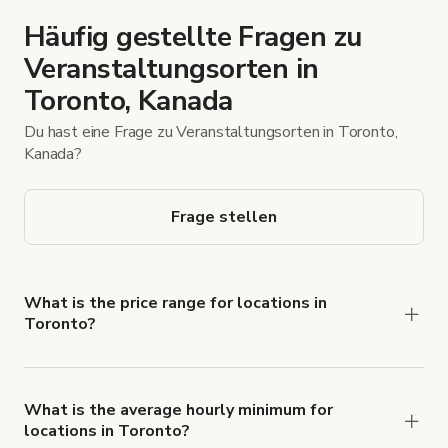
Häufig gestellte Fragen zu
Veranstaltungsorten in
Toronto, Kanada
Du hast eine Frage zu Veranstaltungsorten in Toronto,
Kanada?
Frage stellen
What is the price range for locations in
Toronto?
Booking prices vary with the property type,
features, and rental length, but rates generally
range from $20 CAD to $10.000 CAD per hour
What is the average hourly minimum for
locations in Toronto?
for spaces in Toronto.