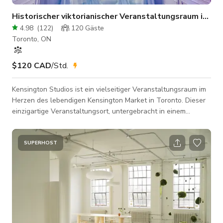
Historischer viktorianischer Veranstaltungsraum in de
4.98
(
122
)
120
Gäste
Toronto, ON
$120 CAD
/Std.
Kensington Studios ist ein vielseitiger Veranstaltungsraum im
Herzen des lebendigen Kensington Market in Toronto. Dieser
einzigartige Veranstaltungsort, untergebracht in einem
historischen viktorianischen Haus, bietet verschiedene Räume,
die perfekt für eine Vielzahl von Veranstaltungen geeignet
sind, von intimen Zusammenkünften bis hin zu groß
SUPERHOST
angelegten Feiern. Unsere Studios Der Light Room: Dieser
helle und luftige Raum verfügt über hohe Decken, große
Fenster und eine eingebaute Bar.