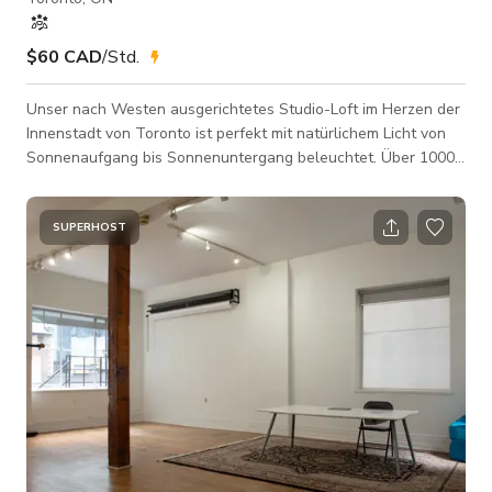
$60 CAD
/Std.
Unser nach Westen ausgerichtetes Studio-Loft im Herzen der
Innenstadt von Toronto ist perfekt mit natürlichem Licht von
Sonnenaufgang bis Sonnenuntergang beleuchtet. Über 1000
sqft mit 15 ft hohen Decken und freiliegenden Betonböden.
Egal, ob Sie Content Creator, Geschäftsinhaber oder Fotograf
sind, dieser Raum ist die perfekte Leinwand. Im Raum befindet
SUPERHOST
sich eine voll funktionsfähige Küche mit Ofen, Herd, großem
Kühlschrank und Kücheninsel. Der Raum eignet sich für
Fotoshootings und