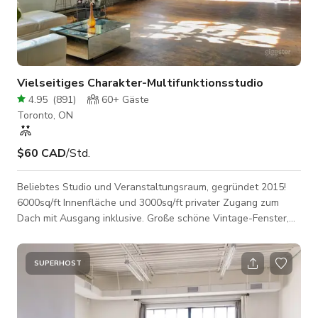
Vielseitiges Charakter-Multifunktionsstudio
4.95
(
891
)
60+
Gäste
Toronto, ON
$60 CAD
/Std.
Beliebtes Studio und Veranstaltungsraum, gegründet 2015!
6000sq/ft Innenfläche und 3000sq/ft privater Zugang zum
Dach mit Ausgang inklusive. Große schöne Vintage-Fenster,
Tageslicht-Studiobeleuchtung sowie intime
Abendbeleuchtung mit steuerbaren Farben und dimmbaren
Funktionen... Wie in unserem Fotobereich gezeigt, ist der Raum
SUPERHOST
komplett möbliert mit großen modernen Ledersofas, einer
erstaunlichen tropischen Pflanzensammlung, schöner Kunst,
vielen verschiedenen Tischen (sowohl Stehtische a