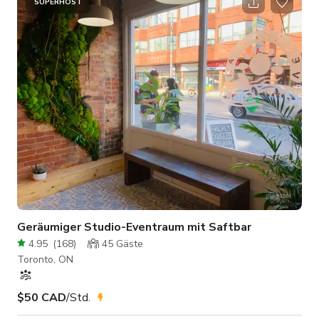
perfekte Raum, um Ihre Kreativität durch Fotografie,
SUPERHOST
Videografie, Content-Erstellung, Kundentreffen, Workshops
und mehr auszuleben. ⠀ Unser Studio bietet: Massive nach
Norden ausgerichtete Lag
Geräumiger Studio-Eventraum mit Saftbar
4.95
(
168
)
45
Gäste
Toronto, ON
$50 CAD
/Std.