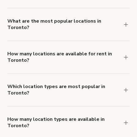
The average minimum booking time is 2 hours for
locations in Toronto.
What are the most popular locations in
Toronto?
The top 3 locations in Toronto, ON right now are
,
Vielseitiges Charakter-Multifunktionsstudio
and
Daylight Studio Toronto
How many locations are available for rent in
Toronto?
.
@TorontoShutterbugs: Hard Downtown Toronto Loft
There are currently 1369 locations available in
Toronto.
Which location types are most popular in
Toronto?
Toronto is a popular spot for Fotostudio,
Filmstudio and Aufnahmestudio locations.
How many location types are available in
Toronto?
Right now, there are at least 55 of different