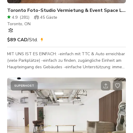
Toronto Foto-Studio Vermietung & Event Space Loft!
4.9
(
281
)
45
Gäste
Toronto, ON
$89 CAD
/Std.
MIT UNS IST ES EINFACH: -einfach mit TTC & Auto erreichbar
(viele Parkplätze) -einfach zu finden, zugängliche Einheit am
Haupteingang des Gebäudes -einfache Unterstützung: immer
während der Vermietung verfügbar (rufen Sie uns einfach an!)
-der Raum ist komplett möbliert, mit natürlichem Licht
*PREISZUSCHLÄGE: — Unser angegebener Tarif gilt für
SUPERHOST
Wochentage während unserer Öffnungszeiten (6 Uhr bis 21
Uhr) für kleine Produktionen unter 10 Personen. Für
Veranstaltungen erhöht sich