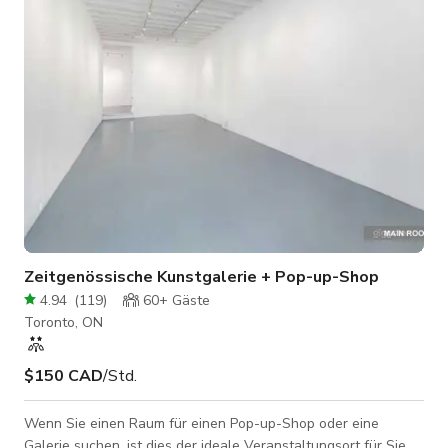
minimalistischer Galerie-Ästhetik und maßgeschneiderten
Installationen beleuchten. Designe
Zeitgenössische Kunstgalerie + Pop-up-Shop
4.94
(
119
)
60+
Gäste
Toronto, ON
$150 CAD
/Std.
Wenn Sie einen Raum für einen Pop-up-Shop oder eine
Galerie suchen, ist dies der ideale Veranstaltungsort für Sie.