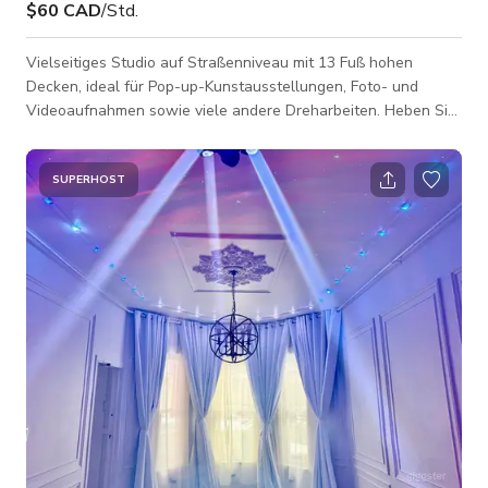
$60 CAD
/Std.
Vielseitiges Studio auf Straßenniveau mit 13 Fuß hohen
Decken, ideal für Pop-up-Kunstausstellungen, Foto- und
Videoaufnahmen sowie viele andere Dreharbeiten. Heben Sie
Ihre Produktion mit unserer eleganten Dekoration hervor und
machen Sie Ihre Veranstaltung perfekt. Wir arbeiten mit Ihnen
zusammen, um sicherzustellen, dass alles genau so aussieht,
SUPERHOST
wie Sie es wünschen. Unser Veranstaltungsort beinhaltet alle
Annehmlichkeiten: (1) voll möbliert, (2) viel natürliches Licht
mit verschiedenen