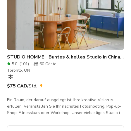
STUDIO HOMME - Buntes & helles Studio in Chinatow
5.0
(
101
)
60
Gäste
Toronto, ON
$75 CAD
/Std.
Ein Raum, der darauf ausgelegt ist, Ihre kreative Vision zu
erfüllen. Veranstalten Sie Ihr nächstes Fotoshooting, Pop-up-
Shop, Fitnesskurs oder Workshop. Unser vielseitiges Studio ist
bereit, sich je nach Ihren Bedürfnissen zu verändern. Bitte
stellen Sie vor der Bestätigung sicher, dass Sie den richtigen