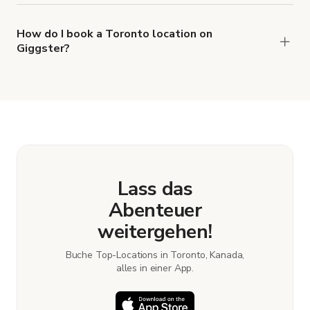
types of locations in Toronto.
How do I book a Toronto location on
Giggster?
When you find the right venue, you can connect
with the host to get additional info and work out
the details. Once everything is all set, you can
book and pay for the location in a couple of clicks.
Learn more about booking locations.
Lass das
Abenteuer
weitergehen!
Buche Top-Locations in Toronto, Kanada,
alles in einer App.