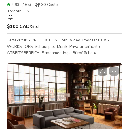
4.93
(
165
)
30
Gäste
Toronto, ON
$100 CAD
/Std.
Perfekt für: • PRODUKTION: Foto, Video, Podcast usw. •
WORKSHOPS: Schauspiel, Musik, Privatunterricht •
ARBEITSBEREICH: Firmenmeetings, Bürofläche •
VERANSTALTUNGEN: jede Art von Veranstaltung: sozial,
geschäftlich, privat usw. Bis zu 30 Personen MERKMALE: •
1100 Quadratfuß Mehrzweckraum. • Offener Grundriss • 10'
hohe Decken • Mehrfarbige LED-Beleuchtung gesteuert per
iPad • 65'' Smart TV • HD-Projektor-120” Leinwand (Zusatz) •
2 große Lautsprecher mit Schaltpult