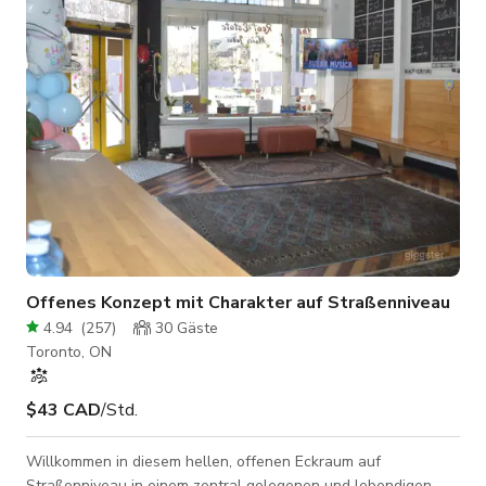
Laufclubs und mehr veranstaltet. Unser Veranstaltungsort ist
mit 2 lauten professionellen Lautsp
Offenes Konzept mit Charakter auf Straßenniveau
4.94
(
257
)
30
Gäste
Toronto, ON
$43 CAD
/Std.
Willkommen in diesem hellen, offenen Eckraum auf
Straßenniveau in einem zentral gelegenen und lebendigen