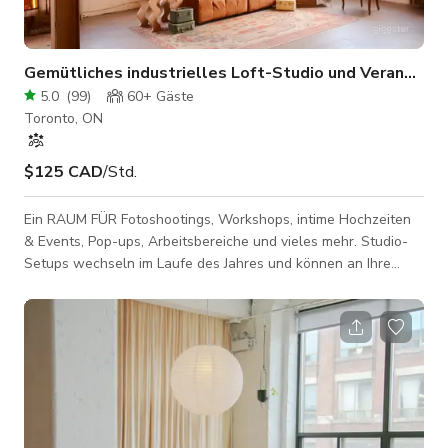
Gemütliches industrielles Loft-Studio und Veranstal
5.0
(
99
)
60+
Gäste
Toronto, ON
$125 CAD
/Std.
Ein RAUM FÜR Fotoshootings, Workshops, intime Hochzeiten
& Events, Pop-ups, Arbeitsbereiche und vieles mehr. Studio-
Setups wechseln im Laufe des Jahres und können an Ihre
Bedürfnisse angepasst werden. FÜR 2025 FOTO- & VIDEO-
SHOOT-Preise beginnen bei $125/Stunde EVENT-Preise
beginnen bei $250/Stunde (Preise + Reinigungsgebühr können
je nach Tag & Zeit oder Art der Veranstaltung variieren, bitte
kontaktieren Sie uns für Details) *Wenn Sie Ton aufnehmen,
können wir in unserem Studio nicht