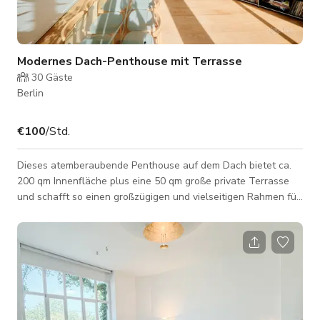
Modernes Dach-Penthouse mit Terrasse
30
Gäste
Berlin
€100
/Std.
Dieses atemberaubende Penthouse auf dem Dach bietet ca.
200 qm Innenfläche plus eine 50 qm große private Terrasse
und schafft so einen großzügigen und vielseitigen Rahmen für
Produktionen und Veranstaltungen. Im Herzen von Kreuzberg
gelegen, wurde die Wohnung erst vor drei Jahren erbaut und
besticht durch ein schlankes, modernes Design. Das Interieur
verfügt über dramatisch 7 Meter hohe Decken, die den Raum
mit Licht fluten und eine markante architektonische Präsenz
schaffen – ideal f