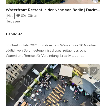
Waterfront Retreat in der Nähe von Berlin | Dachterrasse & Seezugang
Neu
60+
Gäste
Heidesee
€350
/Std.
Eröffnet im Jahr 2024 und direkt am Wasser, nur 30 Minuten
südlich von Berlin gelegen, ist dieses zeitgenössische
Waterfront-Retreat für Verbindung, Kreativität und
gemeinsame Erlebnisse konzipiert. Umgeben von Natur
verbindet es moderne Gastfreundschaft mit einem starken
Fokus auf Teamarbeit, Outdoor-Abenteuer und immersive
Gruppenaufenthalte. Die Unterkunft verfügt über 51 stilvolle
Zimmer mit 99 Betten, gestaltet in einer ruhigen,
skandinavisch inspirierten Ästhetik mit natürlichen