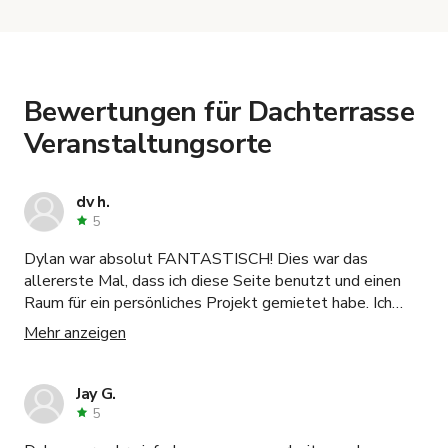
now are
Dachrestaurant mit Terrasse 26
Panoramablick
,
Unique Versatile Venue for
Events, Productions -
and
Penthouse mit
Glasbrücke und malerischem Dachterrassenblick!
.
Bewertungen für Dachterrasse
Veranstaltungsorte
dv h.
5
Dylan war absolut FANTASTISCH! Dies war das
allererste Mal, dass ich diese Seite benutzt und einen
Raum für ein persönliches Projekt gemietet habe. Ich
hatte so viele Fragen und Dylan war sehr gründlich und
Mehr anzeigen
stellte sicher, dass ich alles verstanden hatte, bevor die
Buchung vorgenommen wurde. Der Raum ist erstaunlich
und hatte alles, was ich brauchte. Ich werde definitiv in
Jay G.
ein paar Monaten zurückkommen, um eine noch größere
5
Veranstaltung zu organisieren, und dieser Raum wird für