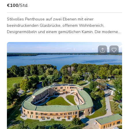
€100
/Std.
Stilvolles Penthouse auf zwei Ebenen mit einer
beeindruckenden Glasbrücke, offenem Wohnbereich,
Designermöbeln und einem gemütlichen Kamin. Die moderne
Küche geht fließend in den Ess- und Wohnbereich über und
schafft so ein klares, filmtaugliches Ambiente. Genießen Sie
von der überdachten Dachterrasse mit 6 Meter langer Markise
einen atemberaubenden Panoramablick über Lindlar. Ein
elegantes Badezimmer mit Dusche und fünf kostenlose
Parkplätze runden das Angebot ab. Diese Location ist