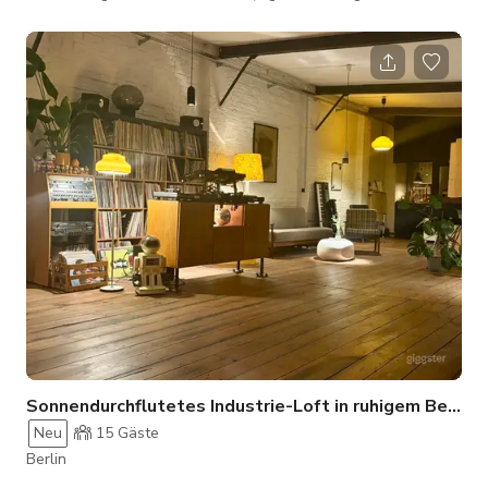
Balkon)... 4000 Bücher über Kunst, Architektur, Reisen und
Geschichte füllen die Wände von Boden bis Decke. Die Möbel
sind aus Holz und im Shabby-Chic-Stil. Es fühlt sich an, als
betrittst du die Welt einer Person, die universell interessiert
und extrem viel gereist ist – das liegt daran, dass ich
tatsächlich hier wohne. F�
Sonnendurchflutetes Industrie-Loft in ruhigem Berliner Innenhof
Neu
15
Gäste
Berlin