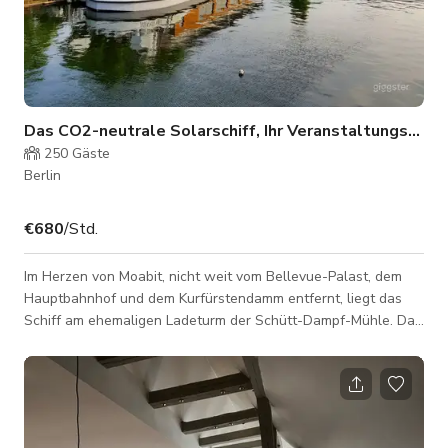
Das CO2-neutrale Solarschiff, Ihr Veranstaltungsort
250
Gäste
Berlin
€680
/Std.
Im Herzen von Moabit, nicht weit vom Bellevue-Palast, dem
Hauptbahnhof und dem Kurfürstendamm entfernt, liegt das
Schiff am ehemaligen Ladeturm der Schütt-Dampf-Mühle. Das
Schiff ist mit modernster Veranstaltungstechnik ausgestattet,
wie man es von einem modernen Konferenzort erwartet. Je
nach Gruppengröße können wir das Schiff mit mobilen
Trennwänden in einen vorderen, mittleren und hinteren
Bereich unterteilen. Für Pausen steht unsere großzügige,