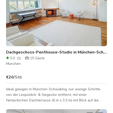
Dachgeschoss-Penthouse-Studio in München-Schwabing
5.0
(
1
)
15
Gäste
München
€20
/Std.
Ideal gelegen in München-Schwabing, nur wenige Schritte
von der Leopoldstr. & Siegestor entfernt, mit einer
fantastischen Dachterrasse (6 m x 3,5 m) mit Blick auf die
Bäume des nahegelegenen Parks. Ideal für Fotoshootings
oder kleine Gruppenveranstaltungen. Da ich das Studio häufig