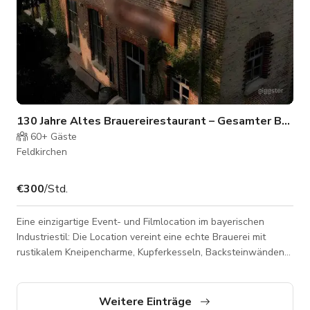
130 Jahre Altes Brauereirestaurant – Gesamter Bereich
60+
Gäste
Feldkirchen
€300
/Std.
Eine einzigartige Event- und Filmlocation im bayerischen
Industriestil: Die Location vereint eine echte Brauerei mit
rustikalem Kneipencharme, Kupferkesseln, Backsteinwänden
und vielseitigen Räumlichkeiten für Events, Filmproduktionen
und Fotoshootings. Detaillierte Beschreibung: Mitten in
Feldkirchen bei München gelegen, bietet die Location ein
Weitere Einträge