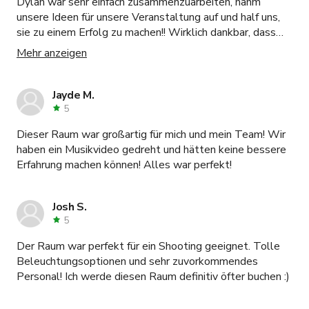
Dylan war sehr einfach zusammenzuarbeiten, nahm
mehrere Tage unser Zuhause sein. Ich komme oft wegen
unsere Ideen für unsere Veranstaltung auf und half uns,
der Arbeit nach Toronto und dies ist der Ort, den ich am
sie zu einem Erfolg zu machen!! Wirklich dankbar, dass
besten kenne. Er liegt im Herzen des Entertainment-
der Gastgeber mit den Ideen seiner Kunden mitmacht!!
Distrikts, in der Nähe von Restaurants, Verkehrsmitteln
Mehr anzeigen
und vielen Aktivitäten. Danke Dylan, ich schätze es, dass
du deinen Standort auf dieser Seite anbietest. Ich kann
Jayde M.
sehen, warum er bei so vielen Leuten beliebt ist. Ich
5
freue mich darauf, bald Geschäfte mit dir zu machen.
Prost!
Dieser Raum war großartig für mich und mein Team! Wir
haben ein Musikvideo gedreht und hätten keine bessere
Erfahrung machen können! Alles war perfekt!
Josh S.
5
Der Raum war perfekt für ein Shooting geeignet. Tolle
Beleuchtungsoptionen und sehr zuvorkommendes
Personal! Ich werde diesen Raum definitiv öfter buchen :)