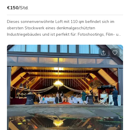
€150
/Std.
Dieses sonnenverwöhnte Loft mit 110 qm befindet sich im
obersten Stockwerk eines denkmalgeschützten
Industriegebäudes und ist perfekt für: Fotoshootings, Film- und
TV-Produktionen, Livestreams, Podcast-Aufnahmen sowie
redaktionelle oder Lifestyle-Inhalte. Der Raum liegt in einem
ruhigen Industriegebiet im Norden Berlins und ist gut mit
öffentlichen Verkehrsmitteln erreichbar. Ausstattung: Der
offene Grundriss verfügt über schräge Decken (2,70 m–3,50
m), freiliegende Stahlträger, origi