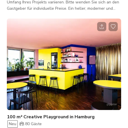
Umfang Ihres Projekts variieren. Bitte wenden Sie sich an den
Gastgeber für individuelle Preise. Ein heller, moderner und
äußerst vielseitiger Veranstaltungsraum, der für Konferenzen,
Workshops und kreative Produktionen konzipiert ist. Der
Hauptsaal besticht durch ein sauberes, minimalistisches
Design mit polierten Böden, weißen Wänden und bodentiefem
Tageslicht, das eine offene und professionelle Atmosphäre
schafft. Reihen von le
100 m² Creative Playground in Hamburg
Neu
80
Gäste