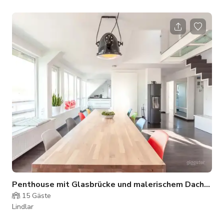
course – accessible only via a private access road. With its
traditional architecture, the property blends into the varied
end moraine hilly landscape of Holstein. Here, the sea eagle
has its nest and the kingfisher breeds undisturbed on the
shores. Peace and seclusion invite relaxation and rest and
inspire intensive
Penthouse mit Glasbrücke und malerischem Dachterrassenblick!
15
Gäste
Lindlar