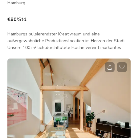
Hamburg
€80
/Std.
Hamburgs pulsierendster Kreativraum und eine
außergewöhnliche Produktionslocation im Herzen der Stadt.
Unsere 100 m² lichtdurchflutete Fläche vereint markantes
Interieur mit maximaler Flexibilität und bietet Raum für kreative
Ideen, einzigartige Visuals und vielfältige Produktionen.
Ausstattung: * Voll ausgestattete Küche und Bar *
Dachterrasse mit 360°-Panoramablick über Hamburg * Flexible
Sitz- und Aufstellmöglichkeiten * Styling- und
Umkleidemöglichkeiten * Audio- und Bildschirm