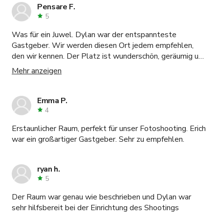
Pensare F.
5
Was für ein Juwel. Dylan war der entspannteste
Gastgeber. Wir werden diesen Ort jedem empfehlen,
den wir kennen. Der Platz ist wunderschön, geräumig und
total entspannt. Unser ganzes Team hat es absolut
Mehr anzeigen
geliebt. Und als wir versehentlich einige sehr teure XQD-
Karten vergessen hatten, hat er sie für uns vor der
nächsten Veranstaltung abgeholt und sie uns am
Emma P.
nächsten Tag gebracht. Nichts Negatives über diese
4
Erfahrung zu sagen. 10/10 durch und durch.
Erstaunlicher Raum, perfekt für unser Fotoshooting. Erich
war ein großartiger Gastgeber. Sehr zu empfehlen.
ryan h.
5
Der Raum war genau wie beschrieben und Dylan war
sehr hilfsbereit bei der Einrichtung des Shootings