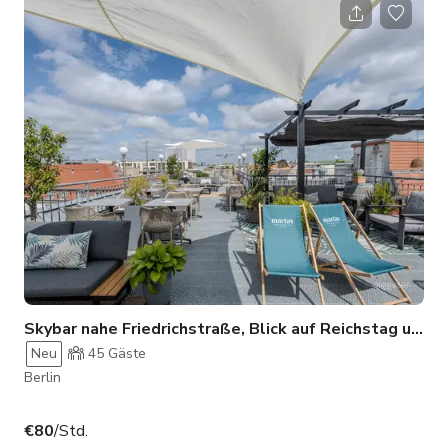
für andere Zwecke nutze, lassen Sie mich wissen, welche
Zeiten Ihnen am besten passen. Mindestnutzungsdauer ist 1
Tag (bis zu 12 Stunden an diesem Tag)
Skybar nahe Friedrichstraße, Blick auf Reichstag und Charité
Neu
45
Gäste
Berlin
€80
/Std.