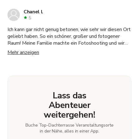
Chanel I.
5
Ich kann gar nicht genug betonen, wie sehr wir diesen Ort
geliebt haben. So ein schöner, großer und fotogener
Raum! Meine Familie machte ein Fotoshooting und wir
bekamen viel Hilfe bei der Beleuchtung und Tipps zum
Mehr anzeigen
Veranstaltungsort. Würde es für alle Foto- oder
Videoaufnahmen sehr empfehlen, der Service war auf
sehr hohem Niveau und professionell.
Lass das
Abenteuer
weitergehen!
Buche Top-Dachterrasse Veranstaltungsorte
in der Nähe, alles in einer App.