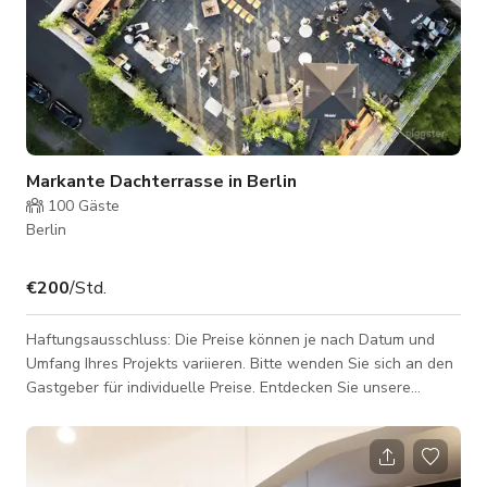
Markante Dachterrasse in Berlin
100
Gäste
Berlin
€200
/Std.
Haftungsausschluss: Die Preise können je nach Datum und
Umfang Ihres Projekts variieren. Bitte wenden Sie sich an den
Gastgeber für individuelle Preise. Entdecken Sie unsere
großzügige 500 qm große Dachterrasse, ideal als Rückzugsort
während Konferenzen oder als eigenständiger
Veranstaltungsort. Im Sommer verwandelt sie sich in den
perfekten Rahmen für Firmenfeiern oder Networking-Events.