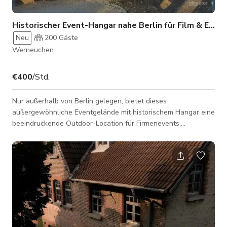
Historischer Event-Hangar nahe Berlin für Film & Events
Neu
200
Gäste
Werneuchen
€400
/Std.
Nur außerhalb von Berlin gelegen, bietet dieses
außergewöhnliche Eventgelände mit historischem Hangar eine
beeindruckende Outdoor-Location für Firmenevents,
Filmproduktionen, Fotoshootings, Konferenzen, Hochzeiten
und kreative Veranstaltungen. Das weitläufige Außengelände
kombiniert industriellen Charme mit einzigartigen
Erlebnisangeboten und schafft eine besondere Atmosphäre
für professionelle Produktionen und unvergessliche Events.
Ob entspanntes Get-together im Freien oder große F