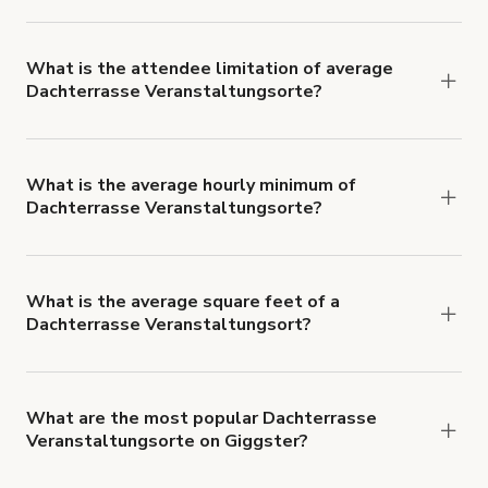
Dachterrasse Veranstaltungsort rates typically
average €265 per hour.
What is the attendee limitation of average
Dachterrasse Veranstaltungsorte?
Attendee limits often vary with the size and
features of a Dachterrasse Veranstaltungsort, but
average 15 people per booking.
What is the average hourly minimum of
Dachterrasse Veranstaltungsorte?
The average minimum booking time for
Dachterrasse Veranstaltungsorte is 4 hours.
What is the average square feet of a
Dachterrasse Veranstaltungsort?
There's a great range of Dachterrasse
Veranstaltungsorte available, with an average
size of 133208816 square feet.
What are the most popular Dachterrasse
Veranstaltungsorte on Giggster?
The top 3 Dachterrasse Veranstaltungsorte right