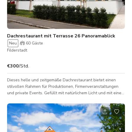
Dachrestaurant mit Terrasse 26 Panoramablick
Neu
60
Gäste
Filderstadt
€300
/Std.
Dieses helle und zeitgemäße Dachrestaurant bietet einen
stilvollen Rahmen für Produktionen, Firmenveranstaltungen
und private Events. Gefüllt mit natürlichem Licht und mit einer
großzügigen Außenterrasse ausgestattet, bietet der
Veranstaltungsort einen weiten Blick auf die umliegende
Landschaft, einschließlich der Schwäbischen Alb. Das
Interieur kombiniert klares, modernes Design mit einer warmen
und einladenden Atmosphäre, was es ideal macht für alles
von eleganten Abendessen und N