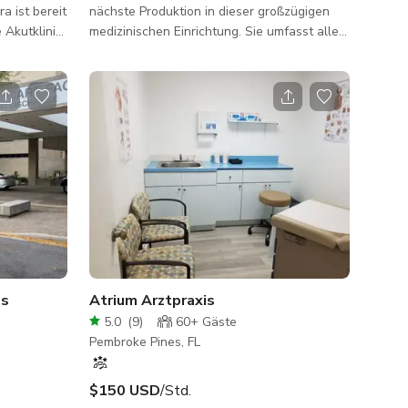
a ist bereit
nächste Produktion in dieser großzügigen
 Akutklinik,
medizinischen Einrichtung. Sie umfasst alle
tet:
wichtigen Bereiche, vom einladenden
Eingang und dem geräumigen Wartebereich
bis hin zu den professionellen
erglasten
Empfangstheken, gut beleuchteten Fluren
und praktischen Toiletten. Dieser Standort
nzimmer
bietet eine umfassende Kulisse, um Ihre
kreative Vision zum Leben zu erwecken. Im
Paket enthalten sind der durchdacht
gestaltete Keller-Loungebereich,
Studienraum 1, eine Reihe v
os
Atrium Arztpraxis
5.0
(
9
)
60+
Gäste
Pembroke Pines, FL
$150 USD
/Std.