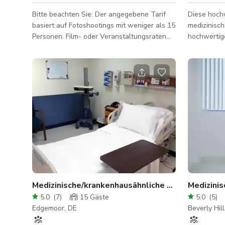
Bitte beachten Sie: Der angegebene Tarif
Diese hoch
basiert auf Fotoshootings mit weniger als 15
medizinisch
Personen. Film- oder Veranstaltungsraten
hochwertige
variieren und basieren auf den endgültigen
ideal für D
Nutzungsbereichen und Details. Bitte fragen
Operations
Sie nach. Klassisches Krankenhaus 20
Schönheits
Minuten vom Stadtzentrum entfernt Kürzlich
Medizinseq
geschlossenes Krankenhaus, 20 Minuten
Minimalismu
vom Loop entfernt. Ausreichend Parkplätze
ist dies ei
und gute Anbindung – das Krankenhaus
Operationszimm
wird derzeit renoviert und ist daher
bietet: • Einen voll ausgestatteten
geschlossen. Jede Cast-/Crew-Größe über
Operations
30
Edelstahlo
einem saub
Medizinische/krankenhausähnliche Umgebung in Wilmington DE
5.0
(
7
)
15
Gäste
5.0
(
5
)
Edgemoor, DE
Beverly Hil