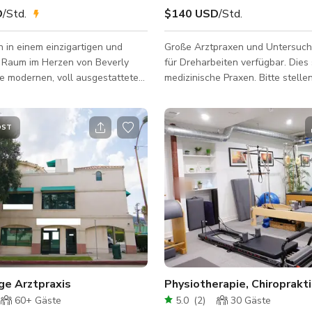
D
/Std.
$140 USD
/Std.
 in einem einzigartigen und
Große Arztpraxen und Untersuc
n Raum im Herzen von Beverly
für Dreharbeiten verfügbar. Dies
re modernen, voll ausgestatteten
medizinische Praxen. Bitte stellen
hen Untersuchungsräume sind
alle Fragen, die Sie vor der Buc
staltet und somit perfekt für eine
nwendungen. Jeder Raum
OST
ltig gepflegt und verfügt über
edizinische Geräte, die eine
elle und authentische Umgebung
jekt gewährleisten. Ob Sie eine
e Dramaserie, eine
ion oder einen
ientierten Werbes
ige Arztpraxis
60+
Gäste
5.0
(
2
)
30
Gäste