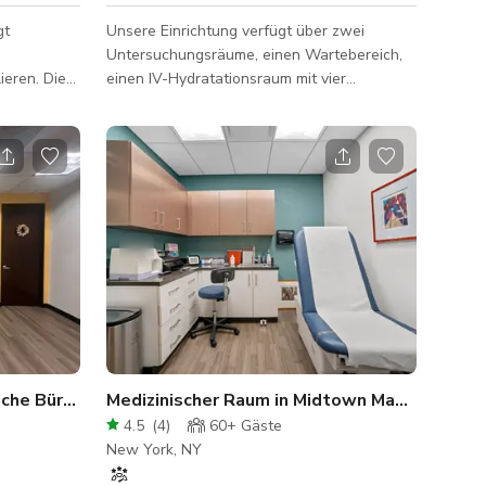
gt
Unsere Einrichtung verfügt über zwei
Untersuchungsräume, einen Wartebereich,
ieren. Die
einen IV-Hydratationsraum mit vier
chätzungen
Liegesesseln, ein privates Büro, das als
t die
Make-up- und Umkleideraum genutzt
kundigen Sie
werden kann. Das Büro ist wunderschön für
alten und
Ihren nächsten Film dekoriert.
Minuten
Parkplätze
kenhaus
her
Große Ärzte- und medizinische Büros
Medizinischer Raum in Midtown Manhattan
4.5
(
4
)
60+
Gäste
New York, NY