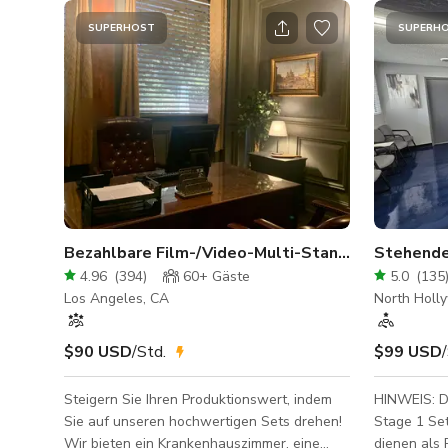
SUPERHOST
SUPERH
Bezahlbare Film-/Video-Multi-Standing-Sets
Stehende
4.96
(
394
)
60+
Gäste
5.0
(
135
Los Angeles, CA
North Holl
$90 USD
/Std.
$99 USD
Steigern Sie Ihren Produktionswert, indem
HINWEIS: D
Sie auf unseren hochwertigen Sets drehen!
Stage 1 Se
Wir bieten ein Krankenhauszimmer, eine
dienen als 