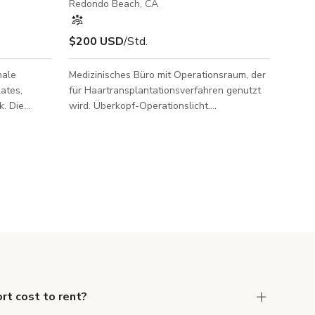
Redondo Beach, CA
$200 USD
/Std.
nale
Medizinisches Büro mit Operationsraum, der
lates,
für Haartransplantationsverfahren genutzt
k. Die
wird. Überkopf-Operationslicht.
historischen
Wartebereich mit Sichtschutzfolie an den
 das
Bürofenstern. Weitere Räume sind verfügbar
aut und im
und inbegriffen, sofern nicht anders
de. Die
angegeben.
d bietet
dustriellem
Elemente von
elbst ist
t üb
t cost to rent?