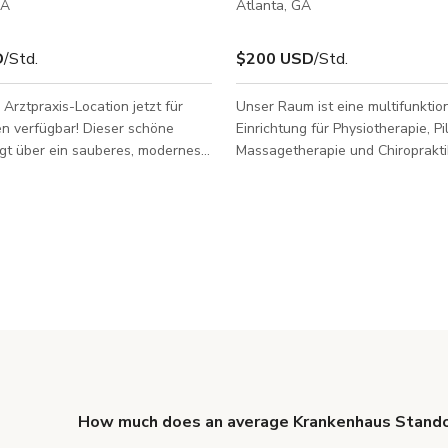
CA
Atlanta, GA
D
/Std.
$200 USD
/Std.
 Arztpraxis-Location jetzt für
Unser Raum ist eine multifunktio
n verfügbar! Dieser schöne
Einrichtung für Physiotherapie, Pi
gt über ein sauberes, modernes
Massagetherapie und Chiroprakti
atürlichen Tönen, die eine
Bürosuite befindet sich in einem 
professionelle Atmosphäre
fünfstöckigen Backsteingebäude,
ie Location umfasst sowohl eine
Anfang des 20. Jahrhunderts erb
e als auch eine chiropraktische
Laufe der Jahre modernisiert wur
sie perfekt für eine breite
Suite wurde kürzlich renoviert un
 Szenen macht – von klinischen
eine einzigartige Mischung aus in
Aufnahmen. Ein vielseitiger
und zeitgenössischem Stil, der 
h ansprechender Raum, der bereit
Alt und Neu verbindet. Die Suite s
roduktion zum Leben zu er
950 Quadratfuß groß und verfüg
How much does an average Krankenhaus Standor