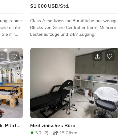
$1.000 USD
/Std.
hungsräume
Class A medizinische Bürofläche nur wenige
 sind echte
Blocks von Grand Central entfernt. Mehrere
 Sie mir
Lastenaufzüge und 24/7 Zugang.
hung haben.
Physiotherapie, Chiropraktik, Pilates, Massage
Medizinisches Büro
5.0
(
2
)
15
Gäste