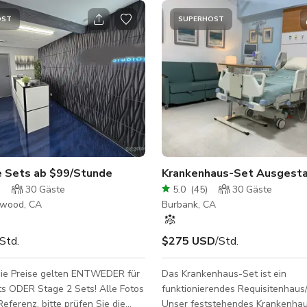
OST
SUPERHOST
 Sets ab $99/Stunde
Krankenhaus-Set Ausgest
)
30
Gäste
5.0
(
45
)
30
Gäste
ywood, CA
Burbank, CA
/Std.
$275 USD
/Std.
ie Preise gelten ENTWEDER für
Das Krankenhaus-Set ist ein
ts ODER Stage 2 Sets! Alle Fotos
funktionierendes Requisitenhaus/
Referenz, bitte prüfen Sie die
Unser feststehendes Krankenha