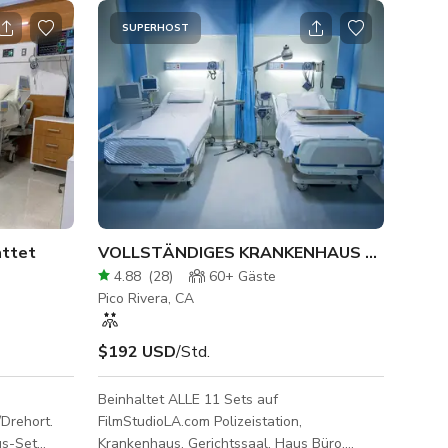
SUPERHOST
attet
VOLLSTÄNDIGES KRANKENHAUS Stehendes Set | FilmStudioLA
4.88
(
28
)
60+
Gäste
Pico Rivera, CA
$192 USD
/Std.
Beinhaltet ALLE 11 Sets auf
Drehort.
FilmStudioLA.com Polizeistation,
us-Set
Krankenhaus, Gerichtssaal, Haus Büro,