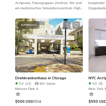
Arztpraxis, Fokusgruppen-Zentrum. Wir sind
kompletter 
ein medizinisches Simulationszentrum, High-
Doppelpati
Tech, echte Ausrüstung und
Untersuchu
standardmäßige medizinische Einrichtung für
Wartezimme
eine realistische Umgebung. Requisiten und
Arztbüro un
SUPERHOST
Kostüme inklusive. Konferenzraum &
STAGE 1 si
Warte-/Aufenthalts-/Cateringbereich.
enthalten!! HINWEIS: Bitte kontaktieren Sie
Innerhalb der 30-Meilen-Studiozone. Viel
uns vor de
Parkplätze.
Verfügbarke
wegen stän
verwendet 
Tagesdrehs 
Drehkrankenhaus in Chicago
5.0
(
12
)
60+
Gäste
5.0
(
9
)
Melrose Park, IL
New York, 
$500 USD
/Std.
$550 US