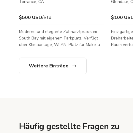
Torrance, CA
Glendale, 
$500 USD
/Std.
$100 US
Moderne und elegante Zahnarztpraxis im
Einzigartige
South Bay mit eigenem Parkplatz. Verfügt
Dreharbeite
über Klimaanlage, WLAN, Platz für Make-up
Raum verfü
und Haar/ Garderobe, Kühlschrank für
Setup mit n
Catering. 2 separate Behandlungsräume, 3
warme und 
wandverkleidete Zahnarztstühle,
schaffen. D
Weitere Einträge
zahnärztliche Akteneinheit, Wartezimmer
medizinisch
und offener Sekretariatsbereich.
Praxis, was 
Palette von
bis zu Lifestyle-
und optisc
ist, Ihre P
Häufig gestellte Fragen zu