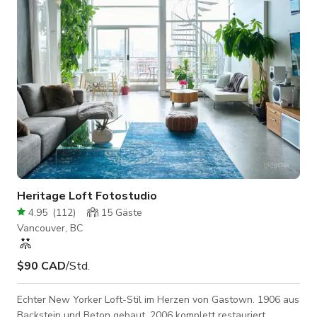
kontaktieren Sie den Gastgeber für weitere Anweisungen.
Heritage Loft Fotostudio
4.95
(
112
)
15
Gäste
Vancouver, BC
$90 CAD
/Std.
Echter New Yorker Loft-Stil im Herzen von Gastown. 1906 aus
Backstein und Beton gebaut, 2006 komplett restauriert.