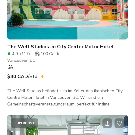
The Well Studios im City Center Motor Hotel
4.9
(
117
)
100
Gäste
Vancouver, BC
$40 CAD
/Std.
The Well Studios befindet sich im Keller des ikonischen City
Centre Motor Hotel in Vancouver, BC. Wir sind ein
Gemeinschaftsveranstaltungsraum, perfekt für intime
Veranstaltungen und Zusammenkünfte, Kunstausstellungen,
Yoga- und Tanzkurse, Workshops, Pop-up-Märkte und mehr!
Wir freuen uns darauf, Sie in unserem versteckten Juwel zu
SUPERHOST
begrüßen. Kein mitgebrachtes Alkohol erlaubt. Bitte