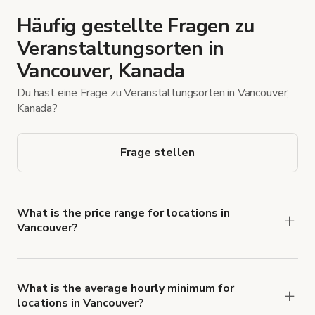
Häufig gestellte Fragen zu
Veranstaltungsorten in
Vancouver, Kanada
Du hast eine Frage zu Veranstaltungsorten in Vancouver,
Kanada?
Frage stellen
What is the price range for locations in
Vancouver?
Booking prices vary with the property type,
features, and rental length, but rates generally
range from $18 CAD to $4.313 CAD per hour for
What is the average hourly minimum for
locations in Vancouver?
spaces in Vancouver.