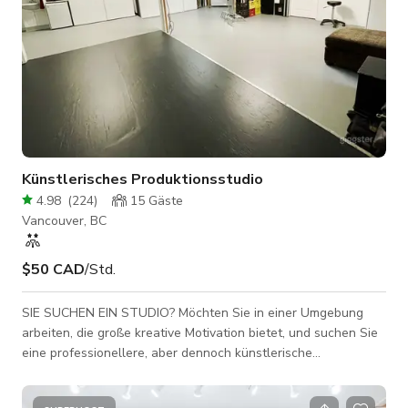
Künstlerisches Produktionsstudio
4.98
(
224
)
15
Gäste
Vancouver, BC
$50 CAD
/Std.
SIE SUCHEN EIN STUDIO? Möchten Sie in einer Umgebung
arbeiten, die große kreative Motivation bietet, und suchen Sie
eine professionellere, aber dennoch künstlerische
Umgebung.... Studio Offener Raum, 900 sqft, Pfosten- und
Balkenkonstruktion, Holzböden, kleines Fenster mit