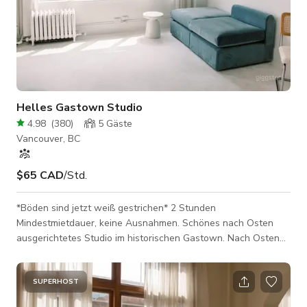
Helles Gastown Studio
4.98
(
380
)
5
Gäste
Vancouver, BC
$65 CAD
/Std.
*Böden sind jetzt weiß gestrichen* 2 Stunden
Mindestmietdauer, keine Ausnahmen. Schönes nach Osten
ausgerichtetes Studio im historischen Gastown. Nach Osten
ausgerichtet bedeutet direktes Morgenlicht und schönes
Umgebungslicht bis zum Nachmittag. Der Raum ist
ausgestattet mit einem runden Marmortisch und zwei Stühlen,
SUPERHOST
Hocker, weißem Lack-Posing-Block, schwarzem Cesca-Stuhl,