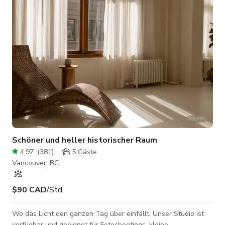
Pflanzen und einigen Akzentstücken. Der Raum wird bewusst
minimal gehalten, aber mit genügend Gegenständen, um e
Schöner und heller historischer Raum
4.97
(
381
)
5
Gäste
Vancouver, BC
$90 CAD
/Std.
Wo das Licht den ganzen Tag über einfällt. Unser Studio ist
verfügbar und geeignet für Fotoshootings, kleine