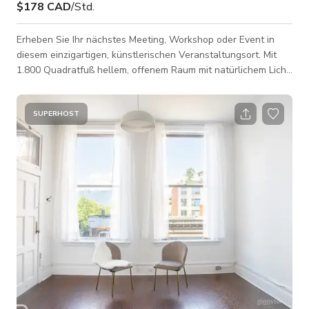
$178 CAD
/Std.
Erheben Sie Ihr nächstes Meeting, Workshop oder Event in
diesem einzigartigen, künstlerischen Veranstaltungsort. Mit
1.800 Quadratfuß hellem, offenem Raum mit natürlichem Licht
und freiliegenden Holzbalken bietet dieser zentral gelegene
Raum eine einzigartige Mischung aus Charme und
Funktionalität. Ob Sie ein Firmentreffen, einen kreativen
SUPERHOST
Workshop, einen Einzelhandels-Popup oder eine
Filmproduktion veranstalten, dieser Raum ist darauf ausgelegt,
zu inspirieren und sich Ihren Bedürfnissen