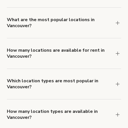
The average minimum booking time is 2 hours for
locations in Vancouver.
What are the most popular locations in
Vancouver?
The top 3 locations in Vancouver, BC right now
are
,
Loft Garten-Oase in Mt Pleasant
and
Gastown Brick & Beam Heritage Loft
How many locations are available for rent in
Vancouver?
.
Prospect Studio
There are currently 621 locations available in
Vancouver.
Which location types are most popular in
Vancouver?
Vancouver is a popular spot for Fotostudio,
Partyraum and Haus locations.
How many location types are available in
Vancouver?
Right now, there are at least 56 of different