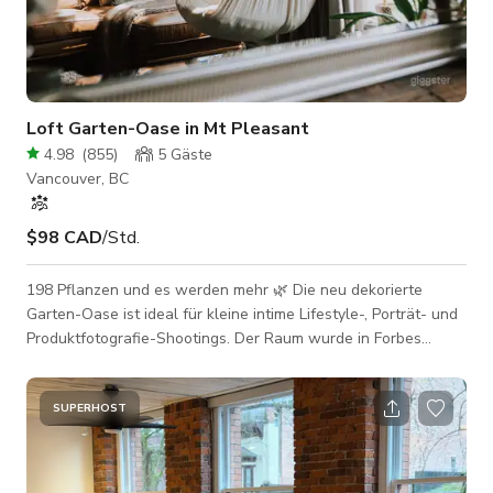
Loft Garten-Oase in Mt Pleasant
4.98
(
855
)
5
Gäste
Vancouver, BC
$98 CAD
/Std.
198 Pflanzen und es werden mehr 🌿 Die neu dekorierte
Garten-Oase ist ideal für kleine intime Lifestyle-, Porträt- und
Produktfotografie-Shootings. Der Raum wurde in Forbes
Magazine, Home & Design Magazine und Daily Hive Vancouver
für „Kreatives Interior Design“ vorgestellt. Die Ästhetik ist
Dschungel-Industrie. Im Erdgeschoss befinden sich 148
SUPERHOST
Pflanzen, Sitzgelegenheiten, Regale, ein Badezimmer, eine
Küche und ein großer Arbeitstisch. Außerdem ist ein Projektor
an der Wand monti