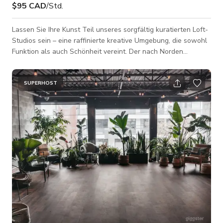
$95 CAD
/Std.
Lassen Sie Ihre Kunst Teil unseres sorgfältig kuratierten Loft-
Studios sein – eine raffinierte kreative Umgebung, die sowohl
Funktion als auch Schönheit vereint. Der nach Norden
ausgerichtete Raum ist von natürlichem Licht durchflutet und
wird von 16 Fuß hohen Decken und klaren weißen Wänden
eingerahmt, was die ideale Kulisse für Foto- und
SUPERHOST
Videoproduktionen sowie für unvergessliche Veranstaltungen
schafft. Jedes Detail wurde bedacht: maßgefertigte
Möbelstücke und eine eklektische S