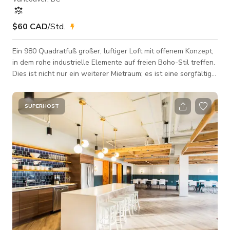
$60 CAD
/Std.
Ein 980 Quadratfuß großer, luftiger Loft mit offenem Konzept,
in dem rohe industrielle Elemente auf freien Boho-Stil treffen.
Dies ist nicht nur ein weiterer Mietraum; es ist eine sorgfältig
kuratierte Rückzugsumgebung, die dazu entworfen wurde, zu
inspirieren, zu erden und alles zu erhöhen, was Sie
erschaffen. Der Raum Betreten Sie einen hellen,
SUPERHOST
inspirierenden Loft mit hohen Holzträgerdecken, polierten
Betonböden und großen Fenstern mit Blick auf das historische
Gastown. Lebende Pflan