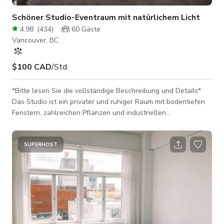
Schöner Studio-Eventraum mit natürlichem Licht
4.98
(
434
)
60
Gäste
Vancouver, BC
$100 CAD
/Std.
*Bitte lesen Sie die vollständige Beschreibung und Details*
Das Studio ist ein privater und ruhiger Raum mit bodentiefen
Fenstern, zahlreichen Pflanzen und industriellen
Gebäudemerkmalen. Der perfekte Ort für Fotoshootings sowie
intime Zusammenkünfte und Veranstaltungen! Es ist ein
privater Raum im zweiten Stock eines Bäckerei-Café-Ladens.
SUPERHOST
Das Erdgeschoss beherbergt den Einzelhandelsladen und das
Café. Der Zugang zum zweiten Stock erfolgt durch den Laden
oder durch eine große Ladebuch