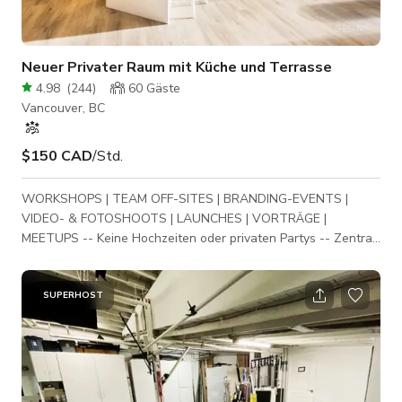
Neuer Privater Raum mit Küche und Terrasse
4.98
(
244
)
60
Gäste
Vancouver, BC
$150 CAD
/Std.
WORKSHOPS | TEAM OFF-SITES | BRANDING-EVENTS |
VIDEO- & FOTOSHOOTS | LAUNCHES | VORTRÄGE |
MEETUPS -- Keine Hochzeiten oder privaten Partys -- Zentral
gelegen, direkt an der Cambie Street in Mt. Pleasant, bietet
unser brandneuer multifunktionaler, eigenständiger Raum ein
modernes Design mit kompletter Küche, Lounge-Bereich und
SUPERHOST
Terrasse. Gestalten Sie diesen Raum nach Ihren Wünschen
mit flexiblen Tischen und Sitzgelegenheiten, einer großen
Insel zum Zusammenkommen und allem, was Sie für p