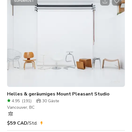
natürlichem Licht nach Osten. Das Studio ist auch klimatisiert,
SUPERHOST
Damen- und Herrentoiletten, Dusche, Make-up-Station,
Umkleideraum, Highspeed-Internet. Die Studiomiete beinhaltet
Blitzlicht und Hintergründe, bringen Sie
Helles & geräumiges Mount Pleasant Studio
4.95
(
191
)
30
Gäste
Vancouver, BC
$59 CAD
/Std.