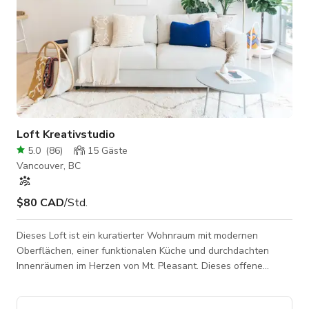
Loft Kreativstudio
5.0
(
86
)
15
Gäste
Vancouver, BC
$80 CAD
/Std.
Dieses Loft ist ein kuratierter Wohnraum mit modernen
Oberflächen, einer funktionalen Küche und durchdachten
Innenräumen im Herzen von Mt. Pleasant. Dieses offene
Studio ist hell, sauber, gemütlich und künstlerisch. Der Raum
hat eine neutrale Ästhetik, perfekt um eigene persönliche