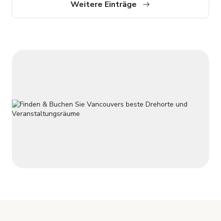
Akzente zu setzen. Das Loft ist voll möbliert mit 10 Fuß hohen
Weitere Einträge
Decken, Holzböden, reichlich natürlichem Licht von Süden;
was es zu einem ausgezeichneten Ort für Editorial-, Porträt-,
Produkt-, Food-, In