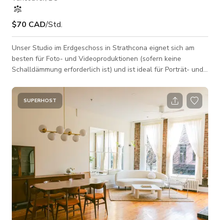
$70 CAD
/Std.
Unser Studio im Erdgeschoss in Strathcona eignet sich am
besten für Foto- und Videoproduktionen (sofern keine
Schalldämmung erforderlich ist) und ist ideal für Porträt- und
kommerzielle Arbeiten. STUDIOVERMIETUNG BEINHALTET: -
eine Wand mit nach Süden ausgerichteten Fenstern mit viel
natürlichem Licht und Jalousien, die heruntergezogen werden
SUPERHOST
können, um das Licht zu filtern - eine 10 Fuß breite x 8 Fuß
hohe bewegliche Wand, die auch als Hintergrund dient
(Sperrholz auf der einen Seite,