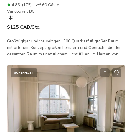
4.85
(
175
)
60
Gäste
Vancouver, BC
$125 CAD
/Std.
Großzügiger und vielseitiger 1300 Quadratfuß großer Raum
mit offenem Konzept, großen Fenstern und Oberlicht, die den
gesamten Raum mit natürlichem Licht füllen. Im Herzen von
Chinatown, Vancouver gelegen. Perfekt für Foto- und
Filmaufnahmen, private Veranstaltungen, Geschäftstreffen,
Workshops, kunstbezogene Aktivitäten, Pop-up-Shows und
SUPERHOST
ähnliche Aktivitäten. (Hinweis: Die ersten Bilder in der Galerie
zeigen die aktuelle Wandfarbe und das Aussehen des
Studios.) Es ist ein großer off