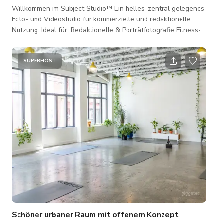
Willkommen im Subject Studio™ Ein helles, zentral gelegenes
Foto- und Videostudio für kommerzielle und redaktionelle
Nutzung. Ideal für: Redaktionelle & Porträtfotografie Fitness-
und On-Demand-Videodrehs Kleine Videoproduktionen
Produkt- & E-Commerce-Shootings Kleine Veranstaltungen,
Kunstausstellungen & Workshops Raummerkmale: Weiße
SUPERHOST
Wände + Betonböden Freiliegende Holzbalken 11 Fuß hohe
Decken Intelligentes Beleuchtungssystem Bluetooth
Surround-Sound-Lautsprecher Gelegen im Main
Schöner urbaner Raum mit offenem Konzept