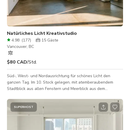
Natürliches Licht Kreativstudio
4.98
(
177
)
15
Gäste
Vancouver, BC
$80 CAD
/Std.
Süd-, West- und Nordausrichtung für schönes Licht den
ganzen Tag. Im 10. Stock gelegen, mit atemberaubendem
Stadtblick aus allen Fenstern und Meerblick aus dem
Nordfenster. Industrieller Stil mit Bogenfenstern, freiliegenden
Betonböden und 700 Quadratfuß Fläche. Südausrichtung -
direkte Sonne ab dem Nachmittag Westausrichtung - direktes
SUPERHOST
Sonnenuntergangslicht bis zum Abend Das Studio ist
ausgestattet mit: - 2x C-Ständer - 2x V-Flats -
Rollhintergründe (Farben auf Anfrage) in 9 ft und 4