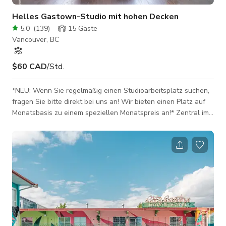
Helles Gastown-Studio mit hohen Decken
5.0
(
139
)
15
Gäste
Vancouver, BC
$60 CAD
/Std.
*NEU: Wenn Sie regelmäßig einen Studioarbeitsplatz suchen,
fragen Sie bitte direkt bei uns an! Wir bieten einen Platz auf
Monatsbasis zu einem speziellen Monatspreis an!* Zentral im
Herzen von Gastown gelegen. Dieses nach Norden
ausgerichtete Studio ist perfekt für kreative Shootings und
Content-Erstellung, gefüllt mit schönem, natürlichem Licht den
ganzen Tag über. Im Studio-Mietpreis enthalten sind folgende
Gegenstände: [Siehe Fotos] · Sandsäcke (4) · Verschiedene
Stühle: Hock