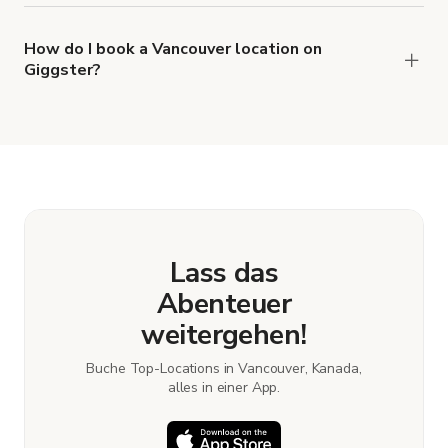
types of locations in Vancouver.
How do I book a Vancouver location on
Giggster?
When you find the right venue, you can connect
with the host to get additional info and work out
the details. Once everything is all set, you can
book and pay for the location in a couple of clicks.
Learn more about booking locations.
Lass das
Abenteuer
weitergehen!
Buche Top-Locations in Vancouver, Kanada,
alles in einer App.