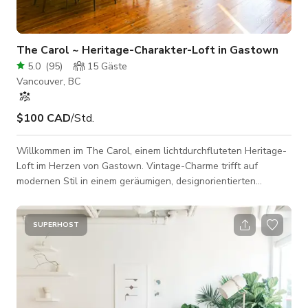
The Carol ~ Heritage-Charakter-Loft in Gastown
5.0
(
95
)
15
Gäste
Vancouver, BC
$100 CAD
/Std.
Willkommen im The Carol, einem lichtdurchfluteten Heritage-
Loft im Herzen von Gastown. Vintage-Charme trifft auf
modernen Stil in einem geräumigen, designorientierten
Ambiente, ideal für Fotoshootings, Content-Erstellung und
intime Zusammenkünfte. Hohe Decken, große Fenster,
restauriertes Backsteinmauerwerk und originale
SUPERHOST
Tannenholzböden schaffen eine zeitlose Kulisse mit
hervorragendem natürlichem Licht und vielfältigen
Aufnahmewinkeln. Das offene Layout umfasst eine große,
maßgeschn