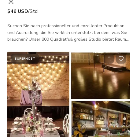
$46 USD
/Std.
Suchen Sie nach professioneller und exzellenter Produktion
und Ausrüstung, die Sie wirklich unterstützt bei dem, was Sie
brauchen? Unser 800 Quadratfuß großes Studio bietet Raum
für Fotoshootings und kleine Produktionsbedürfnisse. Wir
erlauben eine maximale Kapazität von 15 Personen.
Bezahlbare Preise und dennoch hochwertiger Raum vom
SUPERHOST
Feinsten, buchen Sie jetzt bei uns! Bitte beachten Sie, dass
dieser Raum nicht schalldicht ist. Der Zug und Nachbarn sind
möglicherweise zu hören. Ich