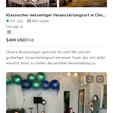
Klassischer vielseitiger Veranstaltungsort in Chicago
5.0
(
31
)
60+
Gäste
Chicago, IL
$400 USD
/Std.
Unsere Bewertungen sprechen für sich! Wir sind ein
großartiger Veranstaltungsort mit einem Team, das sich dafür
einsetzt, Ihnen zu helfen, die perfekte Veranstaltung zu
gestalten. Unsere Aufgabe ist es, Sie gut aussehen zu lassen!
Wir lieben Partys, Benefizveranstaltungen, Filmvorführungen,
Hochzeitsfeiern, Firmenveranstaltungen und mehr… Wir haben
eine PPA-Lizenz, bitte informieren Sie uns, wenn Sie eine
Veranstaltung mit Eintrittskarten planen. Unsere Einrichtung
bietet Platz für bis