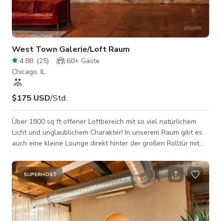
West Town Galerie/Loft Raum
4.88
(
25
)
60+
Gäste
Chicago, IL
$175 USD
/Std.
Über 1800 sq ft offener Loftbereich mit so viel natürlichem
Licht und unglaublichem Charakter! In unserem Raum gibt es
auch eine kleine Lounge direkt hinter der großen Rolltür mit
Zugang zu Regalen, Spiegeln, Kühlschränken, zusätzlicher
Sitzgelegenheit usw. Wenn Sie diesen Raum für eine Hochzeit
oder größere Veranstaltung suchen, haben Sie
SUPERHOST
möglicherweise auch Zugang zu unserem Foyer- und
Lobbybereich für leichte Dekoration und Beschilderung!
Hartholzböden, freiliegende Backsteinwän