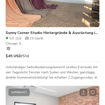
Sunny Corner Studio Hintergründe & Ausrüstung inklus
5.0
(
22
)
15
Gäste
Chicago, IL
$45 USD
/Std.
Vollständiger Selbstbedienungsbereich! Großes Eckstudio mit
viel Tageslicht. Fenster nach Süden und Westen, ganztägig
direkte Sonneneinstrahlung! Sie erhalten 2 Zugangscodes, die
Ihnen den Zutritt zum Studio ermöglichen. Der erste Code
ermöglicht den Zutritt zum Gebäude. Der zweite Code
ermöglicht den Zutritt zum Studio und funktioniert nur
SUPERHOST
während Ihrer gebuchten Zeiten. Nach der Buchung erhalten
Sie außerdem 2 Videoanleitungen: - Wie man ins Gebäude