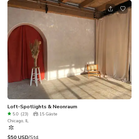
Hauptdrehbereiche, darunter einen einzigartigen Sandkasten
und eine große LED-Kreiswand, ideal, um Ihre kreativen
Visionen zum Leben zu erwecken. *Sommer-Special*: 100 $
pro Stunde (jeden Freitag, Mindestbuchung zwei Stunden)
Ausstattung: Reichlich natürliches Licht, ergänzt dur
Loft-Spotlights & Neonraum
5.0
(
23
)
15
Gäste
Chicago, IL
$50 USD
/Std.