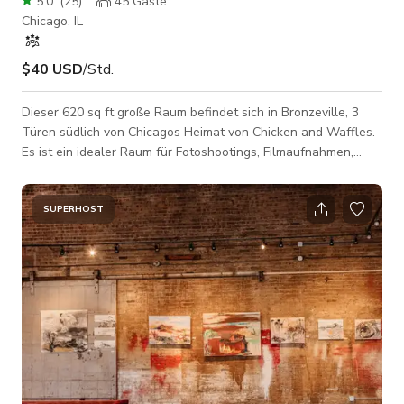
5.0
(
25
)
45
Gäste
Chicago, IL
$40 USD
/Std.
Dieser 620 sq ft große Raum befindet sich in Bronzeville, 3
Türen südlich von Chicagos Heimat von Chicken and Waffles.
Es ist ein idealer Raum für Fotoshootings, Filmaufnahmen,
Meetings und kleine Veranstaltungen. Dieser praktische Raum
bietet Platz für 50 Personen oder weniger und ist genau die
richtige Größe für Ihre Veranstaltung.
SUPERHOST