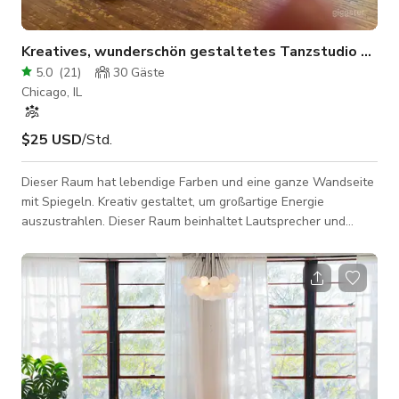
Kreatives, wunderschön gestaltetes Tanzstudio – le
5.0
(
21
)
30
Gäste
Chicago, IL
$25 USD
/Std.
Dieser Raum hat lebendige Farben und eine ganze Wandseite
mit Spiegeln. Kreativ gestaltet, um großartige Energie
auszustrahlen. Dieser Raum beinhaltet Lautsprecher und
spezielle Beleuchtung sowie einzelne Spotlights zur Nutzung.
Stühle und Tische sind ebenfalls bei Bedarf verfügbar. Viel
natürliches Licht, was ein großer Vorteil ist!