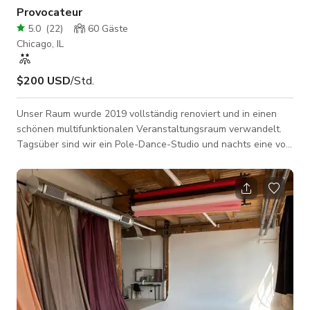
Provocateur
5.0
(
22
)
60
Gäste
Chicago, IL
$200 USD
/Std.
Unser Raum wurde 2019 vollständig renoviert und in einen
schönen multifunktionalen Veranstaltungsraum verwandelt.
Tagsüber sind wir ein Pole-Dance-Studio und nachts eine voll
funktionsfähige Bar und Veranstaltungsort. Daher sind wir
einzigartig positioniert, um unseren Raum für alles von Yoga
über Fotoshootings bis hin zu privaten Partys anzubieten. Wir
befinden uns in einer erstklassigen Lage, bequem gegenüber
der CTA Blue Line. Wir sind nur 1 Meile von der I94 entfernt
und nahe Logan S