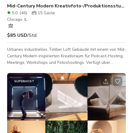
Mid-Century Modern Kreativfoto-/Produktionsstudio
5.0
(
46
)
15
Gäste
Chicago, IL
$85 USD
/Std.
Urbanes industrielles Timber Loft Gebäude mit einem von Mid-
Century Modern inspirierten Kreativraum für Podcast-Hosting,
Meetings, Workshops und Fotoshootings. Verfügt über
natürliches Licht und einen privaten Schminkraum. Die
Laderampe ist leicht zugänglich und befindet sich auf
derselben Ebene wie das Studio.
SUPERHOST