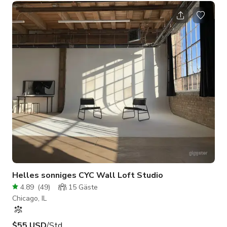
bis zu 19 Personen mit zusätzlicher verfügbarer Möblierung. —
Voll ausgestattete Küche: Kochen Sie alles außer
Meeresfrüchten! — Schlafmöglichkeit: Zwei Schlafzimmer +
Bad auf der Zwischengeschoss-Ebene für Übernachtungen (+
$275, Check-out 10 Uhr). — Flexibl
Helles sonniges CYC Wall Loft Studio
4.89
(
49
)
15
Gäste
Chicago, IL
$55 USD
/Std.