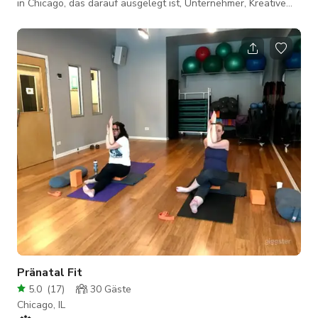
in Chicago, das darauf ausgelegt ist, Unternehmer, Kreative
und Gemeinschaftsbauer zu stärken. Unsere Mission ist es,
schöne, professionelle und zugängliche Räume
bereitzustellen, in denen alle, einschließlich
unterrepräsentierter Gründer (insbesondere
POC/Frauenunternehmer), arbeiten, sich treffen und wachsen
können. Wir verpflichten uns, konsequent für diejenigen da zu
sein, die
Pränatal Fit
5.0
(
17
)
30
Gäste
Chicago, IL