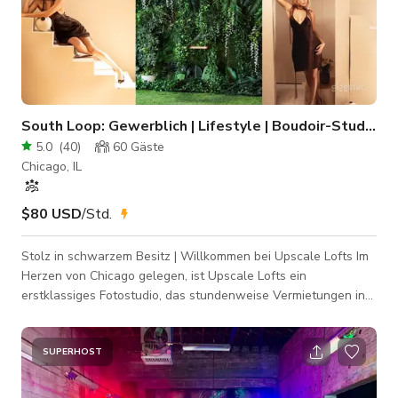
South Loop: Gewerblich | Lifestyle | Boudoir-Studio
5.0
(
40
)
60
Gäste
Chicago, IL
$80 USD
/Std.
Stolz in schwarzem Besitz | Willkommen bei Upscale Lofts Im
Herzen von Chicago gelegen, ist Upscale Lofts ein
erstklassiges Fotostudio, das stundenweise Vermietungen in
einem stilvollen und geräumigen Loft mit 2.400 sq. ft. anbietet.
Unser Raum wurde mit Eleganz und Funktionalität gestaltet
und verfügt über einen schicken Lounge-Bereich,
SUPERHOST
atemberaubende Dekorationen und einen spektakulären Blick
auf die Skyline von Chicago – der perfekte Hintergrund für