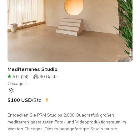
Mediterranes Studio
5.0
(
24
)
30
Gäste
Chicago, IL
$100 USD
/Std.
Entdecken Sie PRM Studios 2.000 Quadratfuß großen
mediterran gestalteten Foto- und Videoproduktionsraum im
Westen Chicagos. Dieses handgefertigte Studio wurde
entworfen, um zu inspirieren, und verfügt über sechs