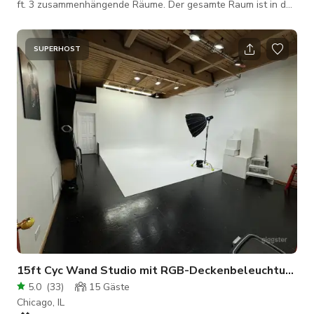
ft. 3 zusammenhängende Räume. Der gesamte Raum ist in der
Miete enthalten. Es ist ein erstaunlicher Raum. Alles ist in
ausgezeichnetem Zustand und makellos. Bitte nehmen Sie
sich Zeit! Merkmale: - Sichtbare Backsteinwände, Betonboden,
SUPERHOST
originale Türen und Fenster. Im Galeriebereich gibt es auch
Holzböden. - BELEUCHTUNG. ALLES IST INBEGRIFFEN!!!
Originale Oberlichter lassen na
15ft Cyc Wand Studio mit RGB-Deckenbeleuchtung
5.0
(
33
)
15
Gäste
Chicago, IL