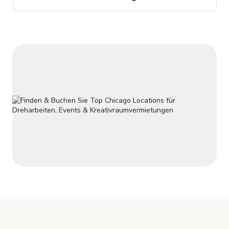
Stunden Fr-So Fotoshootings & Produktionen: Mindestens 2
Stunden Mo-Do, mindestens 4 Stunden Fr-So Willkommen im
Le Loft West Gelegen an der Kreuzung v