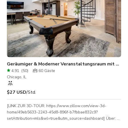
Geräumiger & Moderner Veranstaltungsraum mit Schla
4.91
(
50
)
60
Gäste
Chicago, IL
$27 USD
/Std.
[LINK ZUR 3D-TOUR: https://www.zillow.com/view-3d-
home/49eb5633-2243-45d8-896f-b7fbbae832c9?
setAttribution=mls&wl=true&utm_source=dashboard] Über: —
Hell & geräumig: 15' Decken, modernes Design, Sitzplätze für