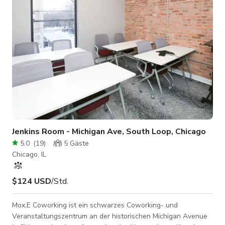
und zum Studio gelangt - Wie m
Jenkins Room - Michigan Ave, South Loop, Chicago
5.0
(
19
)
5
Gäste
Chicago, IL
$124 USD
/Std.
Mox.E Coworking ist ein schwarzes Coworking- und
Veranstaltungszentrum an der historischen Michigan Avenue