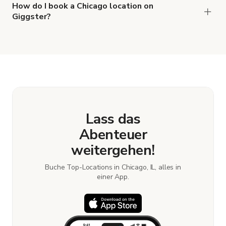
How do I book a Chicago location on
Giggster?
When you find the right venue, you can connect
with the host to get additional info and work out
the details. Once everything is all set, you can
book and pay for the location in a couple of clicks.
Learn more about booking locations.
Lass das
Abenteuer
weitergehen!
Buche Top-Locations in Chicago, IL, alles in
einer App.