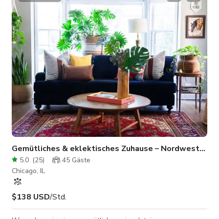
Gemütliches & eklektisches Zuhause – Nordwestseite
5.0
(
25
)
45
Gäste
Chicago, IL
$138 USD
/Std.