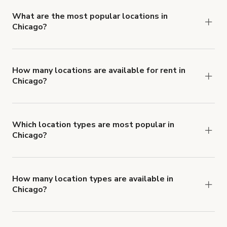
locations in Chicago.
What are the most popular locations in
Chicago?
The top 3 locations in Chicago, IL right now are
,
South Loop: Industrielles Foto- und Filmstudio
Geräumiger & Moderner Veranstaltungsraum mit
How many locations are available for rent in
Chicago?
Schlafloft
There are currently 754 locations available in
and
.
Helles sonniges CYC Wall Loft Studio
Chicago.
Which location types are most popular in
Chicago?
Chicago is a popular spot for Fotostudio,
Tanzstudio and Fitnessstudio locations.
How many location types are available in
Chicago?
Right now, there are at least 49 of different
types of locations in Chicago.