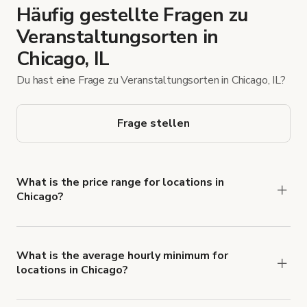
Häufig gestellte Fragen zu
Veranstaltungsorten in
Chicago, IL
Du hast eine Frage zu Veranstaltungsorten in Chicago, IL?
Frage stellen
What is the price range for locations in
Chicago?
Booking prices vary with the property type,
features, and rental length, but rates generally
range from $19 USD to $3.600 USD per hour for
What is the average hourly minimum for
locations in Chicago?
spaces in Chicago.
The average minimum booking time is 2 hours for