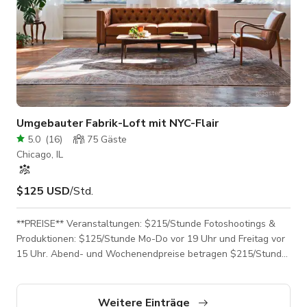
Umgebauter Fabrik-Loft mit NYC-Flair
5.0
(
16
)
75
Gäste
Chicago, IL
$125 USD
/Std.
**PREISE** Veranstaltungen: $215/Stunde Fotoshootings &
Produktionen: $125/Stunde Mo-Do vor 19 Uhr und Freitag vor
15 Uhr. Abend- und Wochenendpreise betragen $215/Stunde.
Reinigungsgebühr: $100* *Bei größeren Buchungen kann eine
erhöhte Reinigungsgebühr anfallen. Mindeststunden:
Veranstaltungen: Mindestens 3 Stunden Mo-Do, mindestens 4
Weitere Einträge