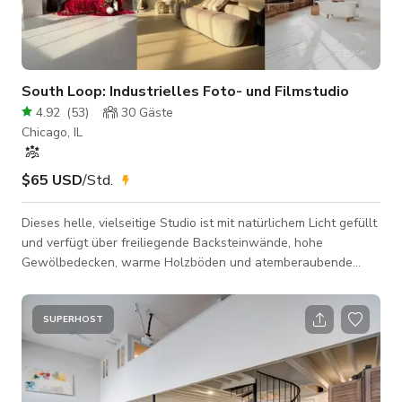
South Loop: Industrielles Foto- und Filmstudio
4.92
(
53
)
30
Gäste
Chicago, IL
$65 USD
/Std.
Dieses helle, vielseitige Studio ist mit natürlichem Licht gefüllt
und verfügt über freiliegende Backsteinwände, hohe
Gewölbedecken, warme Holzböden und atemberaubende
Ausblicke auf den Chicago River und die Skyline der Stadt.
Günstig gelegen in der Nähe der roten und orangen CTA-
Linien sowie der Buslinien Halsted und Cermak ist das Studio
SUPERHOST
von überall in der Stadt leicht zu erreichen. Eine Garage und
ein industrieller Lastenaufzug machen das Be- und Entladen
von Ausrüstung schnell un