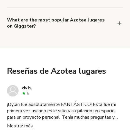
There's a great range of Azotea lugares
available, with an average size of 3070741
square feet.
What are the most popular Azotea lugares
on Giggster?
The top 3 Azotea lugares right now are
Terraza
industrial en Barcelona
,
Elegant White Villa for
Events & Productions
and
Gran Campus
Innovador
.
Reseñas de Azotea lugares
dv h.
5
¡Dylan fue absolutamente FANTÁSTICO! Esta fue mi
primera vez usando este sitio y alquilando un espacio
para un proyecto personal. Tenía muchas preguntas y
Dylan fue muy minucioso y se aseguró de que estuviera
Mostrar más
claro antes de hacer la reserva. El espacio es increíble y