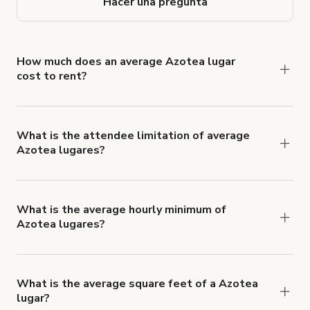
Hacer una pregunta
How much does an average Azotea lugar
cost to rent?
Azotea lugar rates typically average €265 per
hour.
What is the attendee limitation of average
Azotea lugares?
Attendee limits often vary with the size and
features of a Azotea lugar, but average 60+
people per booking.
What is the average hourly minimum of
Azotea lugares?
The average minimum booking time for Azotea
lugares is 5 hours.
What is the average square feet of a Azotea
lugar?