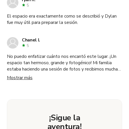
5
El espacio era exactamente como se describió y Dylan
fue muy útil para preparar la sesión.
Chanel I.
5
No puedo enfatizar cuánto nos encantó este lugar. ¡Un
espacio tan hermoso, grande y fotogénico! Mi familia
estaba haciendo una sesión de fotos y recibimos mucha
ayuda con la iluminación y consejos sobre el lugar. Lo
Mostrar más
recomendaría mucho para cualquier sesión de foto o
video, fue un servicio de muy alto nivel y profesional.
¡Sigue la
aventura!