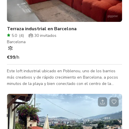
Terraza industrial en Barcelona
5.0
(
4
)
30 invitados
Barcelona
€99
/h
Este loft industrial ubicado en Poblenou, uno de los barrios
más creativos y de rápido crecimiento en Barcelona, a pocos
minutos de la playa y bien conectado con el centro de la
ciudad. Su ubicación lo convierte en un lugar estratégico tanto
para producciones audiovisuales como para eventos privados,
combinando accesibilidad con un ambiente moderno,
inspirador y dinámico. El espacio está diseñado para
producciones que buscan versatilidad, estética y funcionalidad
en un solo lugar. Cuent