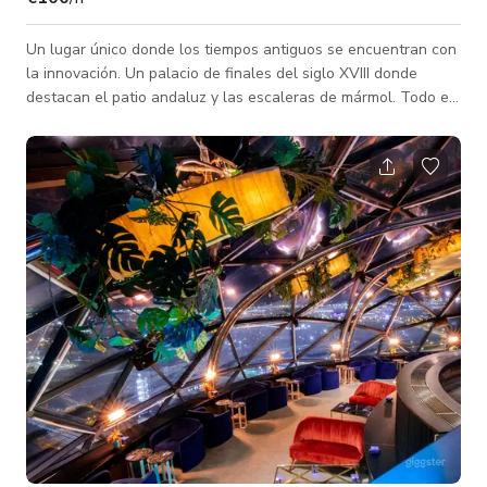
Un lugar único donde los tiempos antiguos se encuentran con
la innovación. Un palacio de finales del siglo XVIII donde
destacan el patio andaluz y las escaleras de mármol. Todo el
edificio, situado en el centro histórico, está ahora
completamente dedicado a la innovación y la tecnología.
Actualmente es el espacio de coworking y centro de negocios
más grande, que ofrece un ambiente perfecto para empresas
tecnológicas o startups, y proporciona un lugar único para
eventos y conferencias