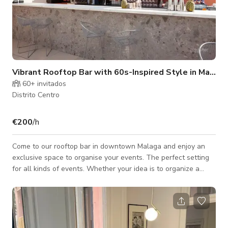
Vibrant Rooftop Bar with 60s-Inspired Style in Malaga
60+ invitados
Distrito Centro
€200
/h
Come to our rooftop bar in downtown Malaga and enjoy an
exclusive space to organise your events. The perfect setting
for all kinds of events. Whether your idea is to organize a
birthday or a company event doesn’t matter. The spaces on
our rooftop bar adapt to each of your needs. With its boho-
hippie chic style, bright colours, and light-hearted feel of the
60s, it is a unique space to host an informal and exclusive
event. Whether you are staying at our holiday apartments in