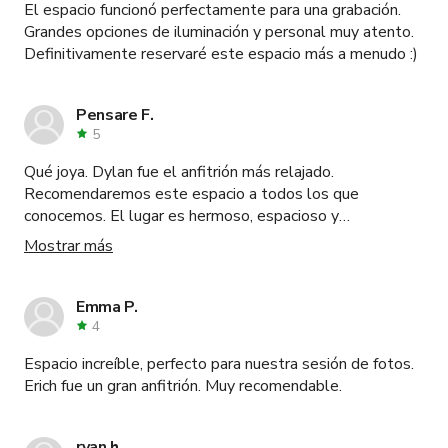
El espacio funcionó perfectamente para una grabación.
Grandes opciones de iluminación y personal muy atento.
Definitivamente reservaré este espacio más a menudo :)
Pensare F.
5
Qué joya. Dylan fue el anfitrión más relajado.
Recomendaremos este espacio a todos los que
conocemos. El lugar es hermoso, espacioso y
totalmente relajado. A todo nuestro equipo le encantó.
Mostrar más
Y cuando accidentalmente olvidamos algunas tarjetas
XQD muy caras, él las recogió para nosotros antes del
siguiente evento y nos las entregó al día siguiente. Nada
Emma P.
negativo que decir sobre esta experiencia. 10/10 sin
4
duda.
Espacio increíble, perfecto para nuestra sesión de fotos.
Erich fue un gran anfitrión. Muy recomendable.
ryan h.