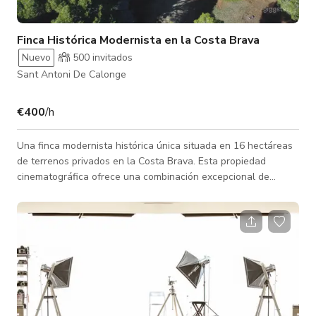
Finca Histórica Modernista en la Costa Brava
Nuevo
500 invitados
Sant Antoni De Calonge
€400
/h
Una finca modernista histórica única situada en 16 hectáreas
de terrenos privados en la Costa Brava. Esta propiedad
cinematográfica ofrece una combinación excepcional de
arquitectura grandiosa, jardines maduros, bosques de pinos,
paisajes abiertos y carácter mediterráneo. La finca cuenta con
una residencia histórica bellamente conservada de
aproximadamente 1.600 m² con elegantes salones, detalles
de época, chimeneas originales, suelos decorativos, techos
altos, una torre con vistas pa