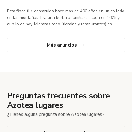
Esta finca fue construida hace más de 400 años en un collado
en las montañas. Era una burbuja familiar aislada en 1625 y
aún lo es hoy. Mientras todo (tiendas y restaurantes) es
accesible y visible abajo con vistas panorámicas de toda la
esquina suroeste de la isla, tendrás toda la ladera protegida
por la UNESCO para ti. Esta majestuosa finca completamente
Más anuncios
equipada de 420 metros cuadrados con dos alas privadas se
encuentra en un collado a 260 metros sobre el nivel del mar.
Hemos recibido
Preguntas frecuentes sobre
Azotea lugares
¿Tienes alguna pregunta sobre Azotea lugares?