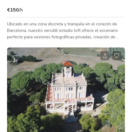
€150
/h
Ubicado en una zona discreta y tranquila en el corazón de
Barcelona, nuestro versátil estudio loft ofrece el escenario
perfecto para sesiones fotográficas privadas, creación de
contenido de video y producción de contenido para adultos. El
espacio está diseñado para ser funcional y estéticamente
agradable, convirtiéndolo en un lugar ideal para creadores,
modelos, fotógrafos y cualquier persona que busque un
espacio elegante y privado para sus necesidades creativas.
Aspectos destacados