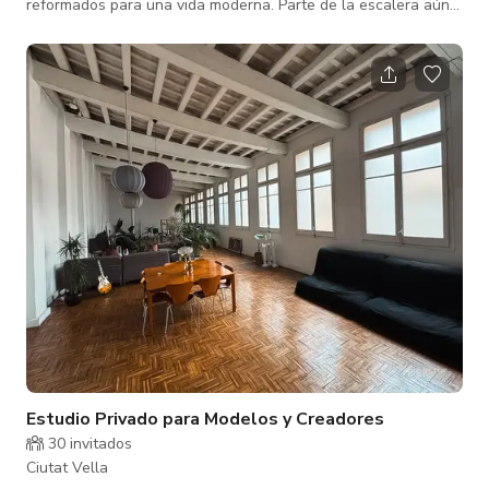
reformados para una vida moderna. Parte de la escalera aún
está en su forma original. Tiene un patio de 108m2 con un
naranjo, que lleva el protagonismo del espacio exterior. Aún
mantiene sus muebles antiguos, chimenea y un piano de alta
gama. Nota: El 21% de IVA ya está incluido en los precios
publicados.
Estudio Privado para Modelos y Creadores
30 invitados
Ciutat Vella