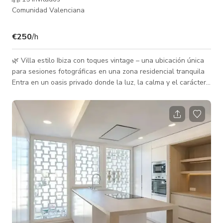
Comunidad Valenciana
€250
/h
🌿 Villa estilo Ibiza con toques vintage – una ubicación única
para sesiones fotográficas en una zona residencial tranquila
Entra en un oasis privado donde la luz, la calma y el carácter
se unen. Nuestro hogar elegante irradia el encanto relajado
de Ibiza, combinado con elementos vintage cuidadosamente
seleccionados que añaden calidez y alma a cada habitación.
📸 Perfecto como lugar para sesiones fotográficas,
comerciales o producciones cinematográficas. Esta propiedad
ofrece: