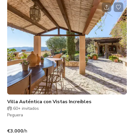
impresionantes vistas panorámicas convergen para crear un
escenario inolvidable para cualquier proyecto o evento.
Nuestro nombre, un juego de palabras en español entre
"abrazar" y "asar", captura perfectamente nuestra esencia: un
cálido y acogedor abrazo de hospi
Villa Auténtica con Vistas Increíbles
60+ invitados
Peguera
€3.000
/h