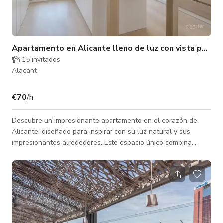
Apartamento en Alicante lleno de luz con vista panorámica al mar
15 invitados
Alacant
€70
/h
Descubre un impresionante apartamento en el corazón de
Alicante, diseñado para inspirar con su luz natural y sus
impresionantes alrededores. Este espacio único combina
elegancia moderna con vistas panorámicas, lo que lo hace
ideal para sesiones fotográficas, producciones
cinematográficas o reuniones íntimas. Aspectos destacados
incluyen: Amplio salón: Enmarcado por particiones de vidrio,
que ofrece vistas panorámicas del Mar Mediterráneo y el
Castillo de Santa Bárbara. Cocina lumin