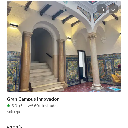
centro de Barcelona. El espacio ofrece un ambiente
sumamente agradable e incluye un área con muchas flores.
Gran Campus Innovador
5.0
(
3
)
60+ invitados
Málaga
€100
/h