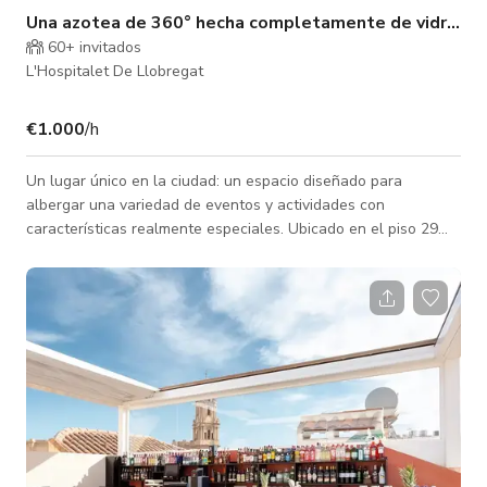
Una azotea de 360° hecha completamente de vidrio
60+ invitados
L'Hospitalet De Llobregat
€1.000
/h
Un lugar único en la ciudad: un espacio diseñado para
albergar una variedad de eventos y actividades con
características realmente especiales. Ubicado en el piso 29
del Hyatt Regency Barcelona Tower (5*), es uno de los
lugares más icónicos de Barcelona. Una cúpula de vidrio que
ofrece vistas de 360° de la ciudad, a 105 metros sobre el
suelo. Es ideal para celebraciones, fiestas y todo tipo de
actividades corporativas como lanzamientos de productos,
reuniones y más. Un espacio multidis