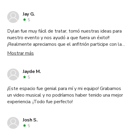
tenía todo lo que necesitaba. Definitivamente volveré en
unos meses para realizar un evento aún más grande y
Jay G.
este espacio será nuestro hogar por varios días. A
5
menudo voy y vengo a Toronto por trabajo y esta es la
Dylan fue muy fácil de tratar, tomó nuestras ideas para
ubicación que conozco mejor. Está en el corazón del
nuestro evento y nos ayudó a que fuera un éxito!!
distrito de entretenimiento cerca de restaurantes,
¡Realmente apreciamos que el anfitrión participe con las
transporte y muchas actividades. Gracias Dylan, aprecio
ideas de sus clientes!
que hospedes tu ubicación en este sitio. Puedo ver por
Mostrar más
qué es favorito entre tanta gente. Espero hacer negocios
contigo pronto. ¡saludos!
Jayde M.
5
¡Este espacio fue genial para mí y mi equipo! Grabamos
un video musical y no podríamos haber tenido una mejor
experiencia. ¡Todo fue perfecto!
Josh S.
5