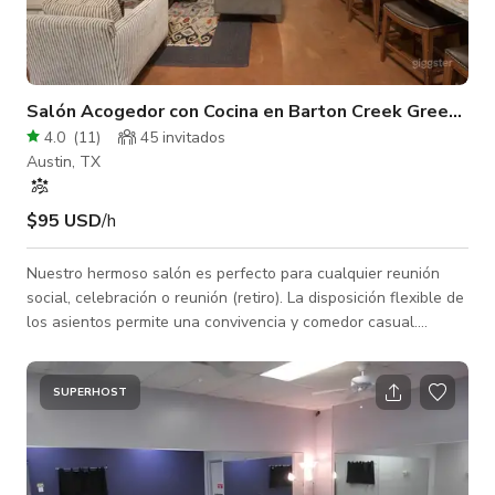
Salón Acogedor con Cocina en Barton Creek Greenbel
4.0
(
11
)
45 invitados
Austin, TX
$95 USD
/h
Nuestro hermoso salón es perfecto para cualquier reunión
social, celebración o reunión (retiro). La disposición flexible de
los asientos permite una convivencia y comedor casual.
Características del espacio: - WiFi - Disposiciones de asientos
casuales: sofá, sillones club, mesas - Cocina: refrigerador,
horno, estufa, microondas, cajón calentador, lavavajillas,
SUPERHOST
fregadero, amplia encimera, taburetes de bar - 1 TV HD de
55" y 2 de 42": conexiones HDMI y USB para conectar y
mostrar - Chimen