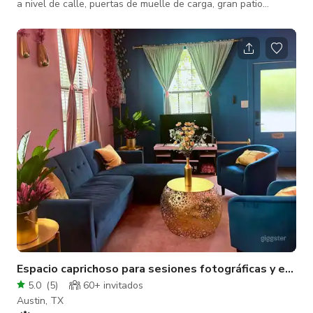
a nivel de calle, puertas de muelle de carga, gran patio
exterior con asientos.
Espacio caprichoso para sesiones fotográficas y event
5.0
(
5
)
60+ invitados
Austin, TX