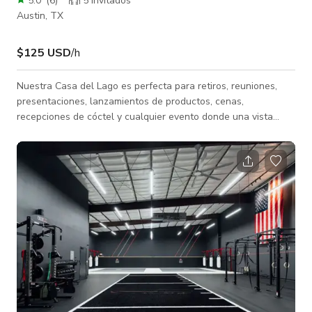
5.0
(
6
)
5 invitados
Austin, TX
$125 USD
/h
Nuestra Casa del Lago es perfecta para retiros, reuniones,
presentaciones, lanzamientos de productos, cenas,
recepciones de cóctel y cualquier evento donde una vista
espectacular y espacios bien equipados subrayen tu
propósito. Ofrecemos 2500 pies cuadrados de espacio, la
parte trasera de la casa está orientada para ver la mayor
parte del hermoso Lago Travis y la región montañosa de
Texas. Características: - Espacios de vida meticulosamente
decorados - Varias áreas de trabajo como una m