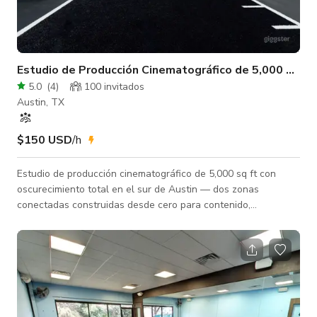
Estudio de Producción Cinematográfico de 5,000 sq ft
5.0
(
4
)
100 invitados
Austin, TX
$150 USD
/h
Estudio de producción cinematográfico de 5,000 sq ft con
oscurecimiento total en el sur de Austin — dos zonas
conectadas construidas desde cero para contenido,
comerciales y eventos. Fundado por los especialistas en
movimiento Jay y Steph Rose, el Content Dojo combina un
gimnasio de rendimiento y un estudio de medios en un solo
entorno integrado y listo para cámaras. Esto no es un
gimnasio alquilado — cada pared, colchoneta y luz fue
diseñada para un impacto visual. Lo que puedes graba