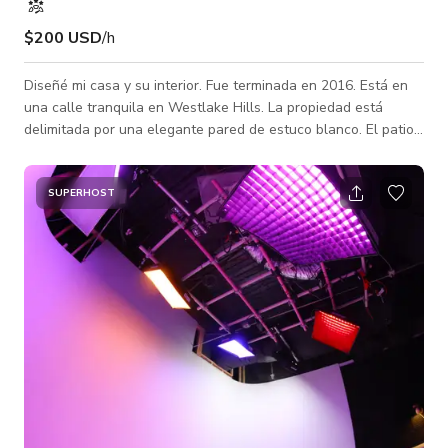
$200 USD
/h
Diseñé mi casa y su interior. Fue terminada en 2016. Está en
una calle tranquila en Westlake Hills. La propiedad está
delimitada por una elegante pared de estuco blanco. El patio
delantero, adyacente a la casa, está xeriscapeado con
elementos de roca. Hay dos portones y entradas para
vehículos. El primer portón da acceso a la casa y al cochera.
SUPERHOST
Más allá de la segunda entrada hay un gran campo plano con
césped. La propiedad está salpicada de hermosos árboles que
se iluminan por la noc