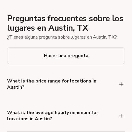
Preguntas frecuentes sobre los
lugares en Austin, TX
¿Tienes alguna pregunta sobre lugares en Austin, TX?
Hacer una pregunta
What is the price range for locations in
Austin?
Booking prices vary with the property type,
features, and rental length, but rates generally
range from $20 USD to $30.000 USD per hour
What is the average hourly minimum for
locations in Austin?
for spaces in Austin.
The average minimum booking time is 2 hours for