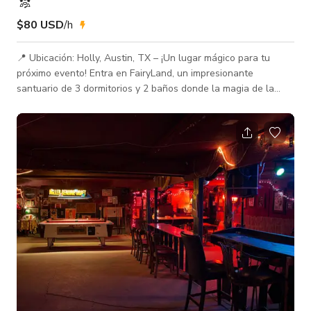
$80 USD
/h
📍 Ubicación: Holly, Austin, TX – ¡Un lugar mágico para tu
próximo evento! Entra en FairyLand, un impresionante
santuario de 3 dormitorios y 2 baños donde la magia de la
naturaleza se encuentra con la elegancia. Diseñado para
sesiones fotográficas, producciones de video, eventos
privados y cenas íntimas, este lugar único ofrece un ambiente
encantador perfecto para momentos inolvidables. 🌿
Características clave: ✅ Espacio de vida encantador – Baño de
luz natural, acentos fl