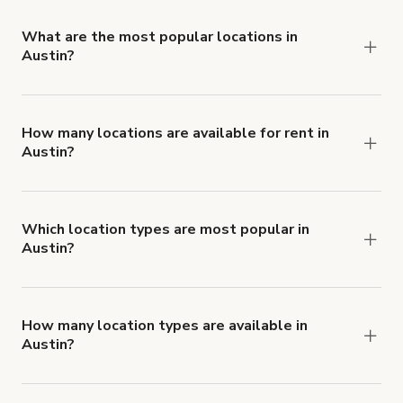
locations in Austin.
What are the most popular locations in
Austin?
The top 3 locations in Austin, TX right now are
Perfecto para SXSW - De clase mundial cerca del
centro
How many locations are available for rent in
Austin?
,
and
Casa en Hill Country ATX - Máximo 10 personas
There are currently 350 locations available in
.
Impresionante Casa en el Borde del Acantilado
Austin.
Which location types are most popular in
Austin?
Austin is a popular spot for Casa, Estudio de
danza and Estudio fotográfico locations.
How many location types are available in
Austin?
Right now, there are at least 49 of different
types of locations in Austin.