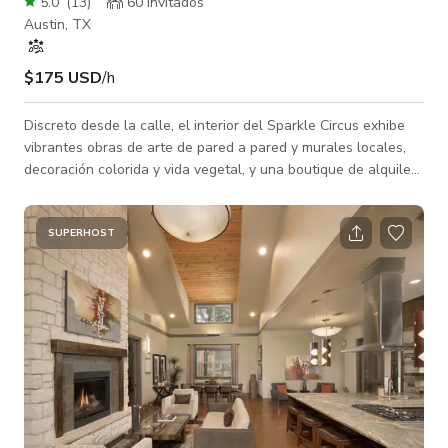
5.0
(
13
)
60 invitados
Austin, TX
$175 USD
/h
Discreto desde la calle, el interior del Sparkle Circus exhibe
vibrantes obras de arte de pared a pared y murales locales,
decoración colorida y vida vegetal, y una boutique de alquiler
de disfraces completamente equipada, “El Cofre del Tesoro de
Little Lucy”. (**Disponible por separado, por favor consulta
para información de precios de activación y oportunidades de
SUPERHOST
alquiler a la carta**.) El espacio aquí está diseñado
óptimamente para cualquier cosa desde fotos de retrato
hasta sesi