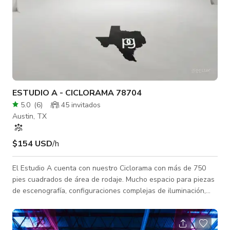
ESTUDIO A - CICLORAMA 78704
5.0
(
6
)
45 invitados
Austin, TX
$154 USD
/h
El Estudio A cuenta con nuestro Ciclorama con más de 750
pies cuadrados de área de rodaje. Mucho espacio para piezas
de escenografía, configuraciones complejas de iluminación,
grupos grandes y autos. El estudio en sí tiene más de 1,200
pies cuadrados y cuenta con un cuarto de maquillaje adjunto,
área de descanso/espacio para clientes, cocina y oficina.