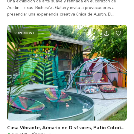
Una exhibición de arte suave y refinada en el corazón de
Austin, Texas. RichesArt Gallery invita a provocadores a
presenciar una experiencia creativa única de Austin. El
espacio albergará una galería curada con creativos
seleccionados, clases interactivas de acuarela, clases de
dibujo de figuras, eventos artísticos, oficina de negocios y una
SUPERHOST
boutique de ropa y zapatillas personalizada. La galería crea y
encarna un espíritu contemporáneo ecléctico que inspirará a
Austin de una manera f
Casa Vibrante, Armario de Disfraces, Patio Colorido y P