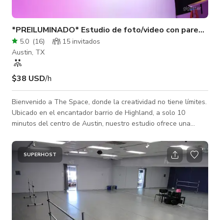
*PREILUMINADO* Estudio de foto/video con pared cyc/i
5.0
(
16
)
15 invitados
Austin, TX
$38 USD
/h
Bienvenido a The Space, donde la creatividad no tiene límites.
Ubicado en el encantador barrio de Highland, a solo 10
minutos del centro de Austin, nuestro estudio ofrece una
experiencia inmersiva como ninguna otra. Adéntrese en un
reino de innovación con nuestro entorno de vanguardia, que
cuenta con una pared cíclica de 500 pies cuadrados iluminada
SUPERHOST
por tecnología LED avanzada. Controlada convenientemente
por un iPad montado en la pared, nuestra pared cíclica
garantiza una operación flui