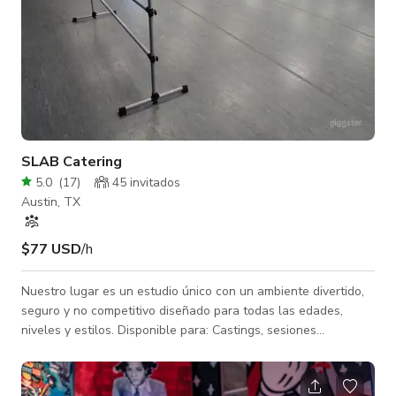
SLAB Catering
5.0
(
17
)
45 invitados
Austin, TX
$77 USD
/h
Nuestro lugar es un estudio único con un ambiente divertido,
seguro y no competitivo diseñado para todas las edades,
niveles y estilos. Disponible para: Castings, sesiones
fotográficas, audiciones, ensayos, fiestas de cumpleaños de
baile para niños, clases privadas de baile, clases privadas de
fitness, eventos de baile, filmaciones y más. Servicios: Espejos,