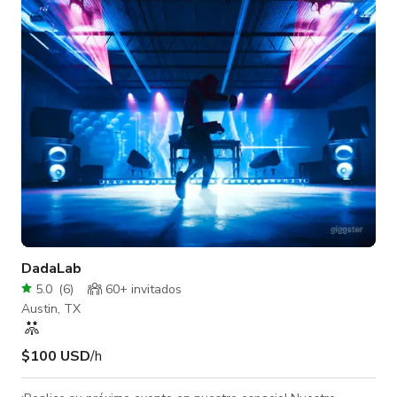
Además, hemos instalado un rack de fondo infinito Manfrotto
en el estudio para soportar configuraciones duales dentro del
mismo escenario
DadaLab
5.0
(
6
)
60+ invitados
Austin, TX
$100 USD
/h