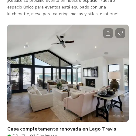
¡Realice su próximo evento en nuestro espacio! Nuestro
espacio único para eventos está equipado con una
kitchenette, mesa para catering, mesas y sillas, e internet
inalámbrico de fibra óptica. Un espacio perfecto para eventos,
talleres, conferencias o reuniones grandes. Diseño de A/V e
iluminación disponibles como complementos. Nuestro espacio
para eventos está dentro de una galería de arte-tecnología
única. El espacio presenta obras de arte rotativas
regularmente y alberga estudios
Casa completamente renovada en Lago Travis