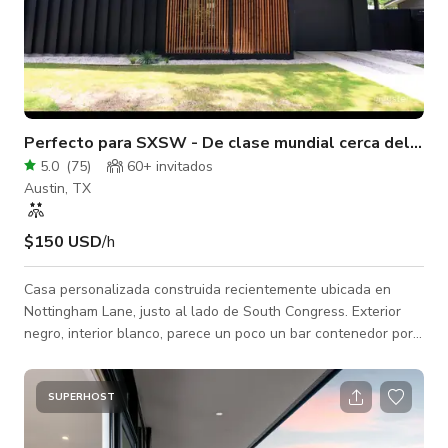
Perfecto para SXSW - De clase mundial cerca del cen
5.0
(
75
)
60+ invitados
Austin, TX
$150 USD
/h
Casa personalizada construida recientemente ubicada en
Nottingham Lane, justo al lado de South Congress. Exterior
negro, interior blanco, parece un poco un bar contenedor por
fuera y blanco por dentro. **Reglas importantes de la casa**
Esta es una casa residencial privada en Austin, no una casa
de fiestas ni un lugar para eventos públicos. Para proteger la
SUPERHOST
propiedad, a nuestros vecinos y a todos los invitados, somos
estrictos con lo siguiente: * No se permiten fiestas, eventos