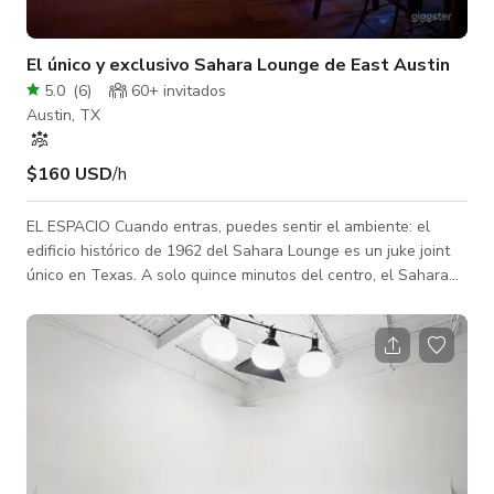
El único y exclusivo Sahara Lounge de East Austin
5.0
(
6
)
60+ invitados
Austin, TX
$160 USD
/h
EL ESPACIO Cuando entras, puedes sentir el ambiente: el
edificio histórico de 1962 del Sahara Lounge es un juke joint
único en Texas. A solo quince minutos del centro, el Sahara
ofrece un escenario, bar completo, pista de baile de madera
con muelles, patio trasero y amplio estacionamiento gratuito,
todo en un ambiente relajado lleno de carácter único. Ya no
se ven lugares como este. Además de ser uno de los locales
de música en vivo favoritos de Austin, el Sahara Lounge está
disponible p