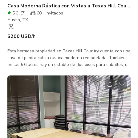
Casa Moderna Rústica con Vistas a Texas Hill Country
5.0
(
7
)
60+ invitados
Austin, TX
$200 USD
/h
Esta hermosa propiedad en Texas Hill Country cuenta con una
casa de piedra caliza rústica moderna remodelada. También
en las 5.6 acres hay un establo de dos pisos para caballos, un
corral para caballos, un camión Chevy 3/4 tonelada de 1952,
un gallinero de tamaño completo y una piscina única de piedra
caliza con cascada. La vista captura los atardeceres rojo rubí
y el hermoso campo de colinas. Su privacidad permite la
oportunidad definitiva para filmaciones o sesiones
fotográficas.