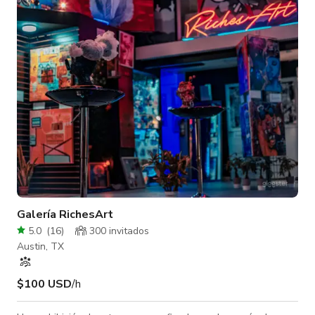
piso de baile Marley, pisos amortiguados, sistemas de sonido,
disco, iluminación especial/bola, barras de ballet, ventiladores
de
Galería RichesArt
5.0
(
16
)
300 invitados
Austin, TX
$100 USD
/h