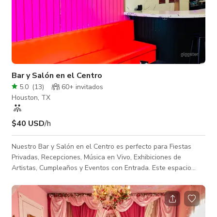
Bar y Salón en el Centro
5.0
(
13
)
60+ invitados
Houston, TX
$40 USD
/h
Nuestro Bar y Salón en el Centro es perfecto para Fiestas
Privadas, Recepciones, Música en Vivo, Exhibiciones de
Artistas, Cumpleaños y Eventos con Entrada. Este espacio
cuenta con un diseño pensado para atender una variedad de
eventos: Área Principal del Salón: El área principal tiene una
estética Miami Vice con asientos acogedores, ideal para
reuniones sociales, horas de cóctel y presentaciones en vivo.