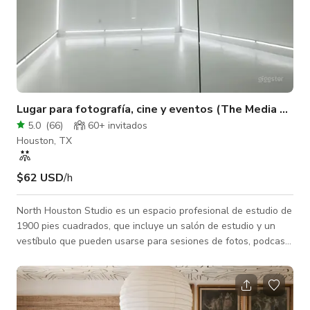
Lugar para fotografía, cine y eventos (The Media Bloc
5.0
(
66
)
60+ invitados
Houston, TX
$62 USD
/h
North Houston Studio es un espacio profesional de estudio de
1900 pies cuadrados, que incluye un salón de estudio y un
vestíbulo que pueden usarse para sesiones de fotos, podcasts
y también como área de espera para las grabaciones.
También cuenta con un Estudio Caja de Luz Blanca, que es
una caja blanca con luces blancas, que te ofrece primeros
planos brillantes y relucientes y fotografías. También hay un