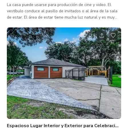
La casa puede usarse para producción de cine y video. El
vestíbulo conduce al pasillo de invitados o al área de la sala
de estar. El área de estar tiene mucha luz natural y es muy
espaciosa. El comedor está paralelo a la cocina. La cocina
incluye un rincón para desayunos con paneles de madera
amarilla y una despensa con ventana de color salvia. Los
muebles pueden moverse, siempre que no se dañen y se
manejen con cuidado.
Espacioso Lugar Interior y Exterior para Celebraciones