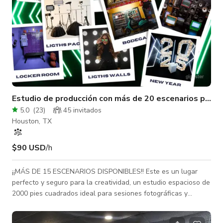
Estudio de producción con más de 20 escenarios perso
5.0
(
23
)
45 invitados
Houston, TX
$90 USD
/h
¡¡MÁS DE 15 ESCENARIOS DISPONIBLES!! Este es un lugar
perfecto y seguro para la creatividad, un estudio espacioso de
2000 pies cuadrados ideal para sesiones fotográficas y
filmaciones, - Iluminación gratuita (Equipo y luces disponibles
al final de la descripción) - Estacionamiento gratuito y seguro