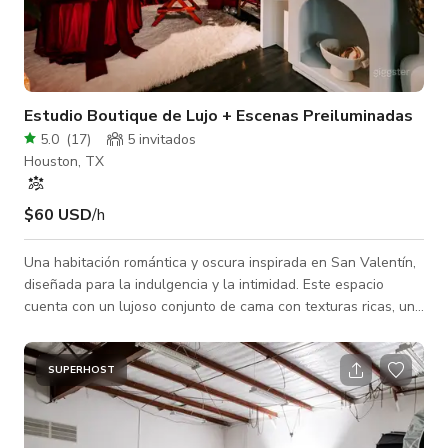
Estudio Boutique de Lujo + Escenas Preiluminadas
5.0
(
17
)
5 invitados
Houston, TX
$60 USD
/h
Una habitación romántica y oscura inspirada en San Valentín,
diseñada para la indulgencia y la intimidad. Este espacio
cuenta con un lujoso conjunto de cama con texturas ricas, un
sofá real ornamentado, una dramática instalación de lazo
sobredimensionado y una viñeta de pastel estilizada rodeada
de velas parpadeantes y tela de terciopelo. Una chimenea
SUPERHOST
añade calidez y brillo, anclando la habitación en una
atmósfera cinematográfica después de horas que se siente
seductora y elevada.