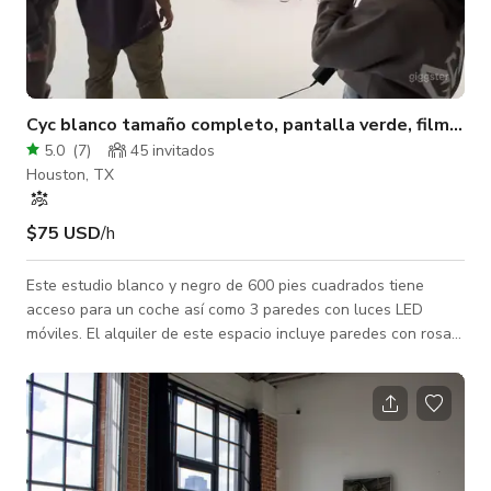
Cyc blanco tamaño completo, pantalla verde, filmación
5.0
(
7
)
45 invitados
Houston, TX
$75 USD
/h
Este estudio blanco y negro de 600 pies cuadrados tiene
acceso para un coche así como 3 paredes con luces LED
móviles. El alquiler de este espacio incluye paredes con rosas
y girasoles. - TARIFA EXTRA POR ENTRAR COCHE -
Iluminación gratuita (Lista de equipo y luces disponible al final
de la descripción) - Estacionamiento gratuito y seguro para 25
coches - Sala de reuniones - Acceso para coche al fondo
blanco - Lobby Contamos con una variedad de muebles y
equipo que serán muy útiles para