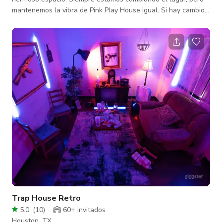
mantenemos la vibra de Pink Play House igual. Si hay cambios
dramáticos en la temática de alguna habitación, te lo haremos
saber. Si quieres fotos actuales del lugar, ¡también puedes
enviarnos un mensaje! La Habitación Perla Completa con una
cama vintage genuina pintada a mano. Una pared de seda con
cortinas que fluyen del techo al suelo. El sofá victoriano
complementado
Trap House Retro
5.0
(
10
)
60+ invitados
Houston, TX