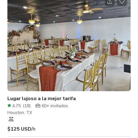
- Sala de reuniones - Acceso de coche al fondo blanco (ESTE
SERVICIO ES ADICIONAL) - Vestíbulo Escenarios: - Fondo
blanco o ciclorama (cabe un coche) (ESTE SERVICIO ES
ADICIONAL) - Fondo neg
Lugar lujoso a la mejor tarifa
4.75
(
18
)
60+ invitados
Houston, TX
$125 USD
/h