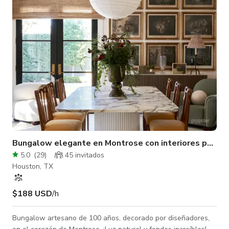
estudio de película con fondo de múltiples colores, lo que
hace que la ubicación
Bungalow elegante en Montrose con interiores public
5.0
(
29
)
45 invitados
Houston, TX
$188 USD
/h
Bungalow artesano de 100 años, decorado por diseñadores,