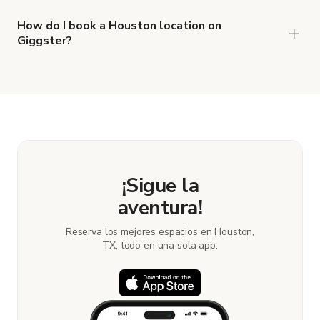
types of locations in Houston.
How do I book a Houston location on
Giggster?
When you find the right venue, you can connect
with the host to get additional info and work out
the details. Once everything is all set, you can
book and pay for the location in a couple of clicks.
Learn more about booking locations.
¡Sigue la
aventura!
Reserva los mejores espacios en Houston,
TX, todo en una sola app.