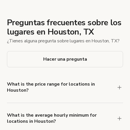
Preguntas frecuentes sobre los
lugares en Houston, TX
¿Tienes alguna pregunta sobre lugares en Houston, TX?
Hacer una pregunta
What is the price range for locations in
Houston?
Booking prices vary with the property type,
features, and rental length, but rates generally
range from $20 USD to $3.500 USD per hour for
What is the average hourly minimum for
locations in Houston?
spaces in Houston.
The average minimum booking time is 1 hour for