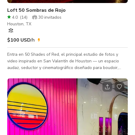
Loft 50 Sombras de Rojo
4.0
(
14
)
30 invitados
Houston, TX
$100 USD
/h
Entra en 50 Shades of Red, el principal estudio de fotos y
video inspirado en San Valentín de Houston — un espacio
audaz, seductor y cinematográfico diseñado para boudoir,
parejas, editoriales de moda, videos musicales, campañas de
marca y creación de contenido de lujo. Este estudio es
intencionalmente oscuro, dramático e íntimo. Cada set está
completamente estilizado y listo para cámara, con tonos rojos
intensos, texturas de terciopelo, paredes espejadas,
candelabros y una iluminaci