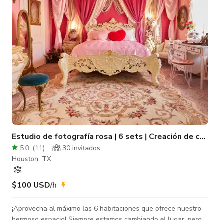
Área del Bar: Ubicado en el centro, nuestro bar es el corazón
del lugar, ofreci
Estudio de fotografía rosa | 6 sets | Creación de cont
5.0
(
11
)
30 invitados
Houston, TX
$100 USD
/h
¡Aprovecha al máximo las 6 habitaciones que ofrece nuestro
hermoso espacio! Siempre estamos cambiando el lugar, pero