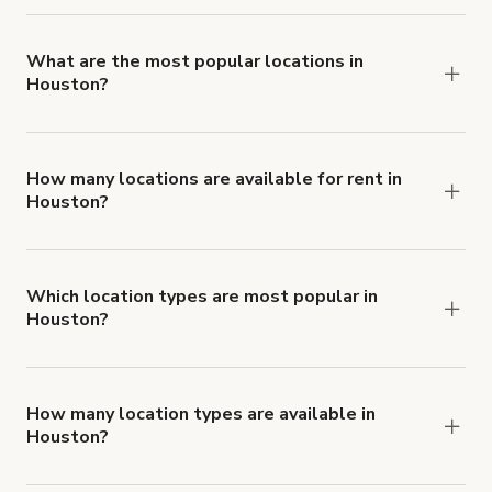
locations in Houston.
What are the most popular locations in
Houston?
The top 3 locations in Houston, TX right now are
Lugar para fotografía, cine y eventos (The Media Block
- North Houston)
How many locations are available for rent in
Houston?
,
There are currently 398 locations available in
Bungalow elegante en Montrose con interiores
Houston.
publicados
and
Which location types are most popular in
Houston?
Estudio de Foto/Video con Paredes RGB y
Houston is a popular spot for Estudio fotográfico,
Oscurecimiento Total
Estudio de cine and Casa locations.
.
How many location types are available in
Houston?
Right now, there are at least 46 of different