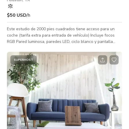
$50 USD
/h
Este estudio de 2000 pies cuadrados tiene acceso para un
coche (tarifa extra para entrada de vehículo) Incluye focos
RGB Pared luminosa, paredes LED, ciclo blanco y pantalla
verde - Paquete de iluminación gratuito - Accesorios: 3 sillas
de director, 3 cajas para posar, números, corazón rojo con
luces, trono de rey, trono de reina y más (Lista de equipo y
SUPERHOST
luces disponible al final de la descripción) - Estacionamiento
gratuito y seguro para 25 coches - Sala de reuniones -
Acceso de coche a