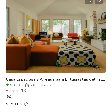
de moda, talleres y pop-ups.
Casa Espaciosa y Aireada para Entusiastas del Interior
5.0
(
9
)
60+ invitados
Houston, TX
$150 USD
/h