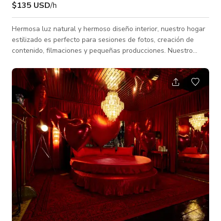
$135 USD
/h
Hermosa luz natural y hermoso diseño interior, nuestro hogar
estilizado es perfecto para sesiones de fotos, creación de
contenido, filmaciones y pequeñas producciones. Nuestro
Lofthaus es un espacio acogedor y privado de 1800 pies
cuadrados que está convenientemente ubicado a pocos
minutos al norte del centro de Houston y se usa
exclusivamente como un estudio de estilo de vida y contenido.
Características: - Casa moderna de 2 pisos orientada al sur
con techos altos - Paredes de ventanas q