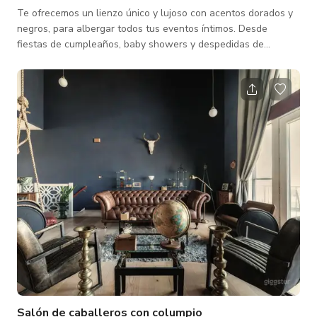
Te ofrecemos un lienzo único y lujoso con acentos dorados y
negros, para albergar todos tus eventos íntimos. Desde
fiestas de cumpleaños, baby showers y despedidas de
soltera, nuestro lugar incluye 10 mesas redondas con
capacidad para hasta 12 personas, 100 sillas Phoenix Chiavari
y 8 mesas rectangulares de 6 pies. Un guardia de seguridad
estará en la entrada para garantizar tu seguridad y la de tus
invitados.
Salón de caballeros con columpio