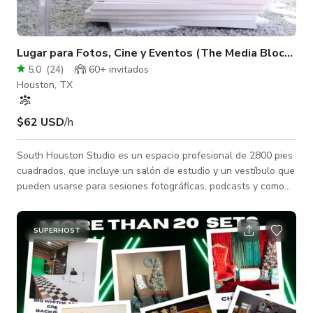
Lugar para Fotos, Cine y Eventos (The Media Block - 
5.0
(
24
)
60+ invitados
Houston, TX
$62 USD
/h
South Houston Studio es un espacio profesional de 2800 pies
cuadrados, que incluye un salón de estudio y un vestíbulo que
pueden usarse para sesiones fotográficas, podcasts y como
área de espera para las sesiones. También ofrece un White
Hall, que es una caja blanca con luces blancas, que te ofrece
primeros planos brillantes y nítidos. Hay un tocador de estudio
SUPERHOST
que se usa como sala de peluquería/maquillaje o vestuario y
que contribuirá al éxito de tu próxima sesión. Nuestra
ubicaci�