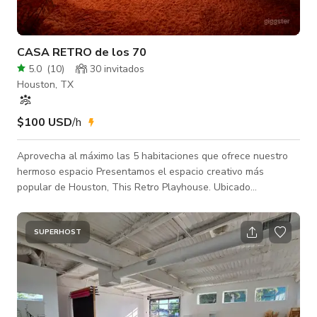
CASA RETRO de los 70
5.0
(
10
)
30 invitados
Houston, TX
$100 USD
/h
Aprovecha al máximo las 5 habitaciones que ofrece nuestro
hermoso espacio Presentamos el espacio creativo más
popular de Houston, This Retro Playhouse. Ubicado
convenientemente en el centro de Houston, este espacio es
perfecto para los amantes de lo vintage. Te enamorarás de
nuestra decoración retro de los años 70 y estética groovy,
SUPERHOST
cuidadosamente curada por Sean Coleman. This Retro
Playhouse es donde el diseño interior retro moderno se
encuentra con el estilo vintage ecléctico. Aquí p