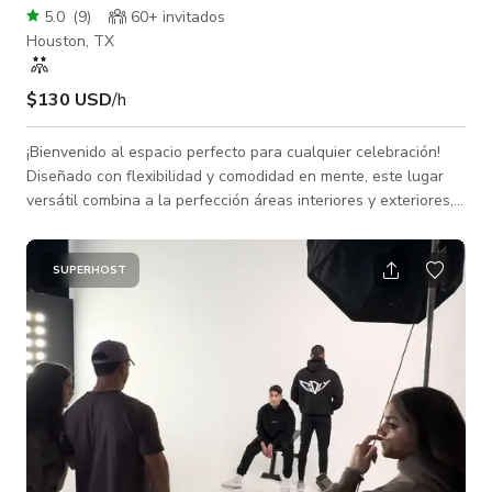
5.0
(
9
)
60+ invitados
Houston, TX
$130 USD
/h
¡Bienvenido al espacio perfecto para cualquier celebración!
Diseñado con flexibilidad y comodidad en mente, este lugar
versátil combina a la perfección áreas interiores y exteriores,
ofreciendo el escenario ideal para cualquier ocasión especial.
Ya sea que estés planeando una fiesta de cumpleaños
animada, un baby shower acogedor, un aniversario elegante o
SUPERHOST
una reunión divertida con amigos, nuestro espacio proporciona
el fondo perfecto para hacer realidad tu visión. En el interior,
enc