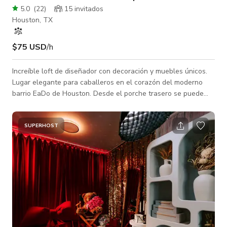
5.0
(
22
)
15 invitados
Houston, TX
$75 USD
/h
Increíble loft de diseñador con decoración y muebles únicos.
Lugar elegante para caballeros en el corazón del moderno
barrio EaDo de Houston. Desde el porche trasero se puede
ver todo el centro, el letrero I heart Houston y la cervecería
8th wonder, todos íconos de Houston. Primer piso: -
Habitación de invitados con cama, silla lounge y taburete.
SUPERHOST
Cama queen con vestidor, 1 mesa de noche con lámpara de
lectura montada en la pared. - Sala de juegos con mesa de
billar - Lavadora y sec