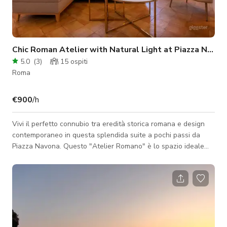
Chic Roman Atelier with Natural Light at Piazza Navona
5.0
(
3
)
15
ospiti
Roma
€900
/h
Vivi il perfetto connubio tra eredità storica romana e design
contemporaneo in questa splendida suite a pochi passi da
Piazza Navona. Questo "Atelier Romano" è lo spazio ideale
per fotografi, content creator e piccole troupe
cinematografiche alla ricerca di un'estetica italiana autentica
e raffinata. Caratteristiche Principali: La Luce: Inondato da
un'eccezionale luce naturale grazie alle ampie finestre, lo
spazio offre un'illuminazione morbida e diffusa per tutto il