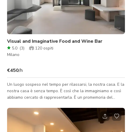
Visual and Imaginative Food and Wine Bar
5.0
(
3
)
120
ospiti
Milano
€450
/h
Un luogo sospeso nel tempo per rilassarsi, la nostra casa. E la
nostra casa è senza tempo. È così che la immaginiamo e così
abbiamo cercato di rappresentarla. È un promemoria del
tempo che trascorriamo lasciandoci trasportare dal tempo. È
un motel, e chiamarlo motel ci ricorda che tutti abbiamo
bisogno di ore per lasciarci travolgere dal vuoto della parola
motel. Di uno spazio olistico che sia nostro, anche solo per un
breve periodo, alla ricerca del piacere. Dove l'obiettivo è quel