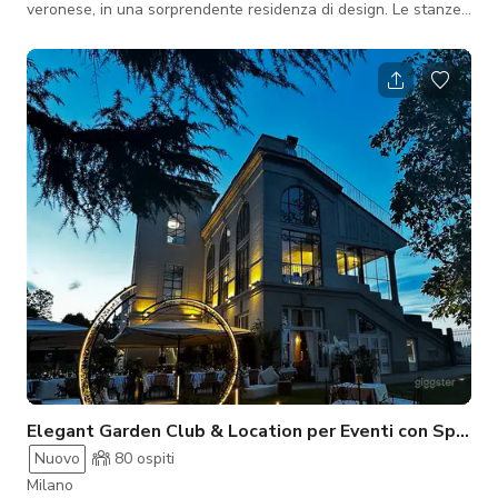
veronese, in una sorprendente residenza di design. Le stanze
conservano affreschi ed elementi architettonici risalenti al XIV
secolo, ma sono reinterpretate attraverso arredi
contemporanei che alleggeriscono l'impronta storica
dell'edificio. Il risultato è un'armonia di contrasti: il fascino del
mondo antico dialoga con linee moderne, creando spazi caldi
e accoglienti con un carattere uni
Elegant Garden Club & Location per Eventi con Spazi Esterni Panoramici
Nuovo
80
ospiti
Milano