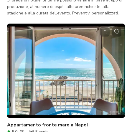
Si prega di notare: le tariffe possono variare in base al tipo di
produzione, al numero di ospiti, alle aree richieste, alla
stagione e alla durata dell’evento. Preventivi personalizzati
disponibili su richiesta. Hidden Italian Garden – Location
Editoriale vicino a Bologna Una location romantica e
suggestiva immersa nella campagna, all’interno di un giardino
privato italiano, pensata per editoriali di moda, shooting
lifestyle, ritiri creativi, eventi intimi, workshop, creazione di
conten
Appartamento fronte mare a Napoli
5.0
(
3
)
5
ospiti