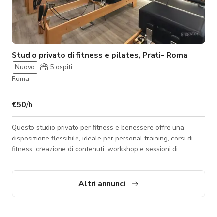
Studio privato di fitness e pilates, Prati- Roma
Nuovo
5
ospiti
Roma
€50
/h
Questo studio privato per fitness e benessere offre una
disposizione flessibile, ideale per personal training, corsi di
fitness, creazione di contenuti, workshop e sessioni di
benessere. La struttura dispone di tre sale separate, ciascuna
di circa 30 metri quadrati, che consentono lo svolgimento
simultaneo di diverse attività o la creazione di spazi dedicati a
Altri annunci
specifiche esigenze di produzione. Due delle sale sono
completamente attrezzate per allenamento di forza, fitness
funzionale, esercizi