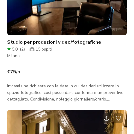
Studio per produzioni video/fotografiche
5.0
(
2
)
15
ospiti
Milano
€75
/h
Inviami una richiesta con la data in cui desideri utilizzare lo
spazio fotografico, così posso darti conferma e un preventivo
dettagliato. Condivisione, noleggio giornaliero/orario.
Caratteristiche: Milano zona Corso Sempione (fermata metro
Gerusalemme linea lilla a 100mt) 118mq/ Lunghezza. 18m.
Larghezza 5,30m. H.3,70m. Sistema elettrico 7000W Banco
aereo su sistema a rotaia (5,30m x 3m) Limbo 5,30m. x 5,50m.
Possibilità di Green Back. Luce continua 3200K/fluorescente