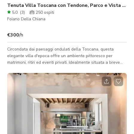
Tenuta Villa Toscana con Tendone, Parco e Vista Panoramica
5.0
(
3
)
250
ospiti
Foiano Della Chiana
€300
/h
Circondata dai paesaggi ondulati della Toscana, questa
elegante villa d'epoca offre un ambiente pittoresco per
matrimoni, ritiri ed eventi privati. Idealmente situata a breve
distanza da Arezzo, Cortona e Montepulciano, la proprietà
combina la tranquillità della campagna con un accesso
comodo. La tenuta dispone di una villa splendidamente
arredata che può ospitare fino a 10 ospiti per la notte,
rendendola perfetta per soggiorni intimi o per ospitare familiari
e amici stretti durante il tuo e