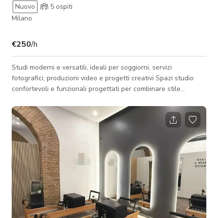
Nuovo
5
ospiti
Milano
€250
/h
Studi moderni e versatili, ideali per soggiorni, servizi
fotografici, produzioni video e progetti creativi Spazi studio
confortevoli e funzionali progettati per combinare stile
moderno, praticità e un'atmosfera accogliente. Ogni studio
dispone di una cucina completamente attrezzata, bagno
privato con doccia, lavabo, WC e bidet, e un'area notte ben
organizzata arredata con armadio, specchio, comodini con
lampade e illuminazione confortevole. Gli spazi includono
sgabelli da cucina alti, smart T