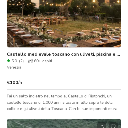
Castello medievale toscano con uliveti, piscina e cappella
5.0
(
2
)
60+
ospiti
Venezia
€100
/h
Fai un salto indietro nel tempo al Castello di Ristonchi, un
castello toscano di 1.000 anni situato in alto sopra le dolci
colline e gli uliveti della Toscana. Con le sue imponenti mura
di pietra, torri medievali, giardini ampi e viste panoramiche
sulla valle, il castello offre a registi e fotografi una location di
straordinaria bellezza e versatilità. Da cortili baciati dal sole e