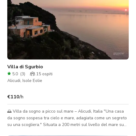
Villa di Sgurbio
5.0
(
3
)
15
ospiti
Alicudi, Isole Eolie
€110
/h
🌅 Villa da sogno a picco sul mare – Alicudi, Italia "Una casa
da sogno sospesa tra cielo e mare, adagiata come un segreto
su una scogliera." Situata a 200 metri sul livello del mare su
una cresta drammatica, questa autentica villa in stile eoliano