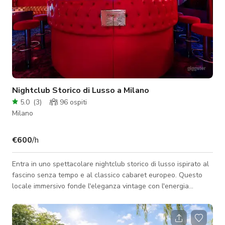
Nightclub Storico di Lusso a Milano
5.0
(
3
)
96
ospiti
Milano
€600
/h
Entra in uno spettacolare nightclub storico di lusso ispirato al
fascino senza tempo e al classico cabaret europeo. Questo
locale immersivo fonde l'eleganza vintage con l'energia
notturna cinematografica, creando un ambiente visivamente
indimenticabile per produzioni, eventi privati, editoriali di moda,
videoclip musicali ed esperienze esclusive. Gli interni