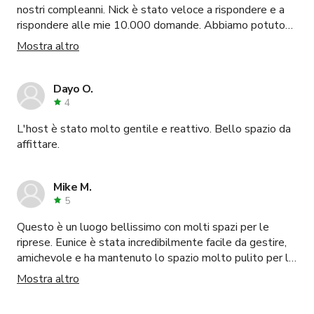
nostri compleanni. Nick è stato veloce a rispondere e a
rispondere alle mie 10.000 domande. Abbiamo potuto
vedere lo spazio subito. Ci hanno aiutato con
Mostra altro
l'allestimento e, cosa più importante, con la pulizia. Nick
ci ha anche fornito una lista di tutto ciò di cui avremmo
avuto bisogno. Il giorno della festa Jimmy è stato il
Dayo O.
nostro ospite ed è stato fantastico! È stato con noi
4
tutto il tempo e si è assicurato che tutto funzionasse
L'host è stato molto gentile e reattivo. Bello spazio da
senza intoppi e che tutti si divertissero. È stato
affittare.
fantastico - non mi sono preoccupata di nulla. Lo spazio si
vende da solo, è fantastico e così divertente, tutti i
nostri amici sono rimasti impressionati. Prenoteremmo
Mike M.
sicuramente di nuovo!
5
Questo è un luogo bellissimo con molti spazi per le
riprese. Eunice è stata incredibilmente facile da gestire,
amichevole e ha mantenuto lo spazio molto pulito per le
nostre riprese. Prenoterei sicuramente di nuovo qui.
Mostra altro