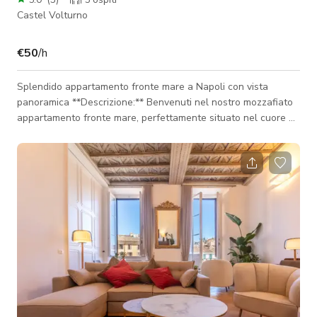
Castel Volturno
€50
/h
Splendido appartamento fronte mare a Napoli con vista
panoramica **Descrizione:** Benvenuti nel nostro mozzafiato
appartamento fronte mare, perfettamente situato nel cuore di
Napoli, Italia. Questa proprietà di lusso offre uno sfondo
senza pari per filmmaker in cerca di un'ambientazione
mediterranea autentica combinata con comfort moderni e
fascino storico. **Posizione e viste:** Il nostro appartamento si
trova direttamente sul lungomare, offrendo viste panoramiche
e senza ostacoli sullo sci