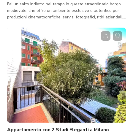
Fai un salto indietro nel tempo in questo straordinario borgo
medievale, che offre un ambiente esclusivo e autentico per
produzioni cinematografiche, servizi fotografici, ritiri aziendali,
matrimoni ed eventi privati. La proprietà dispone di 17
appartamenti completamente attrezzati, un cortile storico
splendidamente conservato e ampi giardini paesaggistici,
offrendo una vasta gamma di sfondi unici in un'unica location
privata. Progettata pensando alle produzioni, la tenuta offre
ampio parchegg
Appartamento con 2 Studi Eleganti a Milano