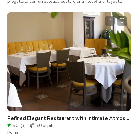
progettata con un'estetica pulita e una filosofia di layout
aperto. Questa location offre una sofisticata combinazione di
design italiano contemporaneo e calde atmosfere
mediterranee, rendendola una tela ideale per narrazioni visive,
editoriali di moda e produzioni commerciali. Lo Spazio: La
proprietà vanta un interno minimalista ma accogliente
caratterizzato da pareti bianche
Refined Elegant Restaurant with Intimate Atmosphere
5.0
(
3
)
80
ospiti
Roma