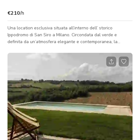
€210
/h
Una location esclusiva situata all’interno dell’ storico
Ippodromo di San Siro a Milano. Circondata dal verde e
definita da un’atmosfera elegante e contemporanea, la
location offre spazi versatili interni ed esterni adatti per eventi
privati e aziendali, shooting fotografici, produzioni video,
interviste, presentazioni, cene, aperitivi e celebrazioni. La
proprietà dispone di una raffinata sala da pranzo interna, una
veranda coperta e un ampio giardino, tutti adattabili e
personalizzabili