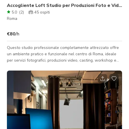
Accogliente Loft Studio per Produzioni Foto e Video
5.0
(
2
)
45
ospiti
Roma
€80
/h
Questo studio professionale completamente attrezzato offre
un ambiente pratico e funzionale nel centro di Roma, ideale
per servizi fotografici, produzioni video, casting, workshop e
progetti cinematografici più ampi. Lo spazio dispone di una
pianta aperta di 100 mq con soffitti alti 4 metri, offrendo
flessibilità per una vasta gamma di allestimenti. Una
caratteristica di rilievo è il ciclorama angolare bianco di 6,10 m
x 3,50 m, perfetto per sfondi senza soluzione di continuità,
riprese com