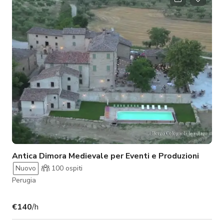
ingressi romantici a giardini rigogliosi, case coloniche rustiche
e interni atmosferici con carattere secolare, o
Antica Dimora Medievale per Eventi e Produzioni
Nuovo
100
ospiti
Perugia
€140
/h