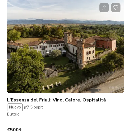
offre un panorama cinematografico che si estende
sull'orizzonte del Mediterraneo. Situata sull'isola remota di
Alicudi – una delle gemme nascoste d'Italia – questa proprietà
è circondata da antichi uliveti, mandorleti e agrumeti,
rendendol
L'Essenza del Friuli: Vino, Calore, Ospitalità
Nuovo
5
ospiti
Buttrio
€500
/h