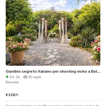
presentano velluto rosso intenso, accenti dorati, lampadari di
cristallo, pareti specchiate e un'illuminazione al neon
drammatica che tras
Giardino segreto italiano per shooting vicino a Bologna
5.0
(
3
)
30
ospiti
Baricella
€136
/h