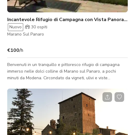
Incantevole Rifugio di Campagna con Vista Panoramica
Nuovo
30
ospiti
Marano Sul Panaro
€100
/h
Benvenuti in un tranquillo e pittoresco rifugio di campagna
immerso nelle dolci colline di Marano sul Panaro, a pochi
minuti da Modena. Circondato da vigneti, ulivi e viste
panoramiche, la nostra tenuta offre uno sfondo italiano ideale
per servizi fotografici, riprese commerciali, editoriali di moda e
eventi aziendali intimi. La proprietà combina l'autentico fascino
italiano con un'elegante semplicità. All'esterno troverete ampi
spazi verdi, sentieri naturali panoramici e viste idilliache sul