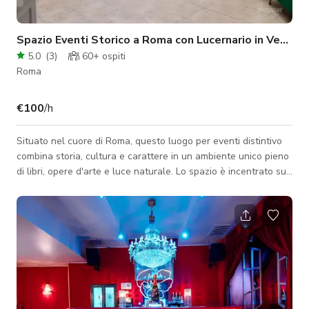
Spazio Eventi Storico a Roma con Lucernario in Vetro
5.0
(
3
)
60+
ospiti
Roma
€100
/h
Situato nel cuore di Roma, questo luogo per eventi distintivo
combina storia, cultura e carattere in un ambiente unico pieno
di libri, opere d'arte e luce naturale. Lo spazio è incentrato su
una grande sala coperta da un lucernario originale in vetro,
che illumina l'interno con la luce del giorno per tutto il giorno,
creando un'atmosfera luminosa e accogliente per incontri e
produzioni. Una delle caratteristiche distintive del locale è la
sua vasta biblioteca, che ospita una collezione di lib