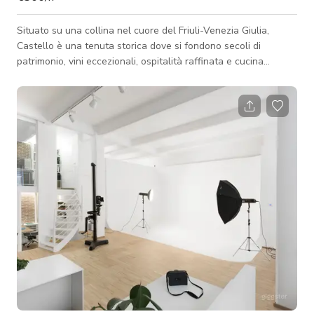
Situato su una collina nel cuore del Friuli-Venezia Giulia,
Castello è una tenuta storica dove si fondono secoli di
patrimonio, vini eccezionali, ospitalità raffinata e cucina
autentica. Circondato da vigneti ondulati e antichi parchi, il
castello medievale restaurato offre un'esperienza immersiva
che celebra l'essenza del Friuli attraverso la sua storia, i
paesaggi e le tradizioni. Risale al Medioevo, il castello si è
evoluto da una fortezza strategica a una elegante residenza
nobiliare. Ogg