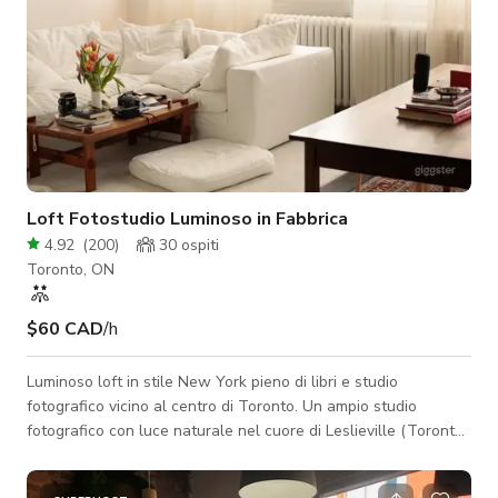
Loft Fotostudio Luminoso in Fabbrica
4.92
(
200
)
30
ospiti
Toronto, ON
$60 CAD
/h
Luminoso loft in stile New York pieno di libri e studio
fotografico vicino al centro di Toronto. Un ampio studio
fotografico con luce naturale nel cuore di Leslieville (Toronto)
con finestre originali a griglia da fabbrica e pareti in mattoni a
vista. Questo loft luminoso è lo spazio perfetto per esplorare