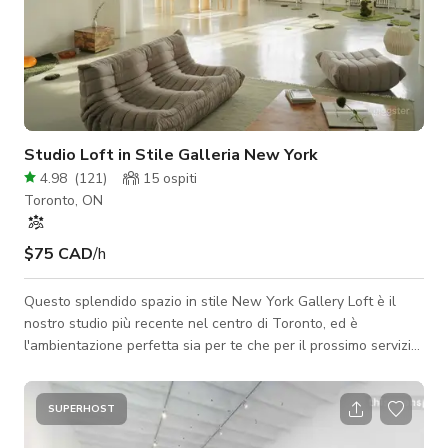
Studio Loft in Stile Galleria New York
4.98
(
121
)
15
ospiti
Toronto, ON
$75 CAD
/h
Questo splendido spazio in stile New York Gallery Loft è il
nostro studio più recente nel centro di Toronto, ed è
l'ambientazione perfetta sia per te che per il prossimo servizio
fotografico stilizzato del tuo marchio (video + fotografia),
lancio del marchio, mercato ed eventi intimi. Lo spazio
presenta soffitti alti 15' su circa 1600 piedi quadrati, con
SUPERHOST
enormi finestre rivolte a ovest che si affacciano sullo skyline