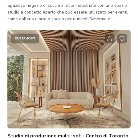
Spazioso negozio di succhi in stile industriale con uno spazio
studio a concetto aperto che può essere utilizzato per eventi,
come galleria d'arte o spazio per riunioni. Schermo e
proiettore sono disponibili per l'uso completi di cavo HDMI. Il
nostro spazio è anche dotato di aria condizionata per il vostro
comfort. La nostra posizione è fantastica! L'accesso allo
SUPERHOST
spazio è dall'ingresso principale del negozio. Siamo a pochi
passi a nord del trendy villaggio Roncesvalles, appena a sud
della st
Studio di produzione multi-set - Centro di Toronto