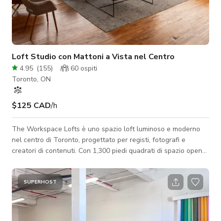
Loft Studio con Mattoni a Vista nel Centro
4.95
(
155
)
60
ospiti
Toronto, ON
$125 CAD
/h
The Workspace Lofts è uno spazio loft luminoso e moderno
nel centro di Toronto, progettato per registi, fotografi e
creatori di contenuti. Con 1,300 piedi quadrati di spazio open-
concept, mattoni a vista, soffitti alti 12 piedi e grandi finestre
ad angolo, la nostra location offre uno sfondo straordinario
per servizi fotografici, produzioni video, riprese commerciali e
SUPERHOST
creazione di contenuti. Lo spazio è adatto alla produzione, con
molteplici aree di ripresa, luce naturale e una varietà di t