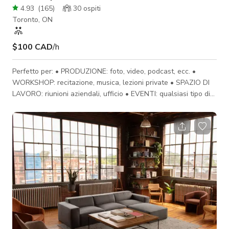
4.93
(
165
)
30
ospiti
Toronto, ON
$100 CAD
/h
Perfetto per: • PRODUZIONE: foto, video, podcast, ecc. •
WORKSHOP: recitazione, musica, lezioni private • SPAZIO DI
LAVORO: riunioni aziendali, ufficio • EVENTI: qualsiasi tipo di
evento: sociale, aziendale, personale ecc. Fino a 30 persone
CARATTERISTICHE: • Spazio multifunzionale di 1100 piedi
quadrati. • Pianta aperta • Soffitti alti 10' • Illuminazione LED
multicolore controllata da iPad • TV Smart 65'' • Proiettore
HD con schermo da 120” (opzionale) • 2 grandi altop