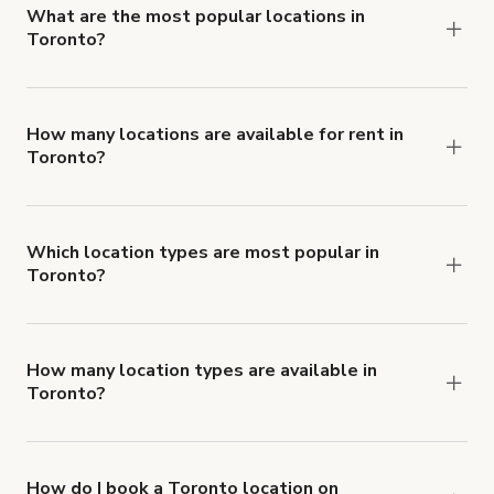
What are the most popular locations in
Toronto?
The top 3 locations in Toronto, ON right now are
,
Studio multiuso con carattere vario
and
Daylight Studio Toronto
How many locations are available for rent in
Toronto?
.
@TorontoShutterbugs: Loft Hard nel centro di Toronto
There are currently 1369 locations available in
Toronto.
Which location types are most popular in
Toronto?
Toronto is a popular spot for Studio fotografico,
Studio cinematografico and Studio di registrazione
locations.
How many location types are available in
Toronto?
Right now, there are at least 55 of different
types of locations in Toronto.
How do I book a Toronto location on