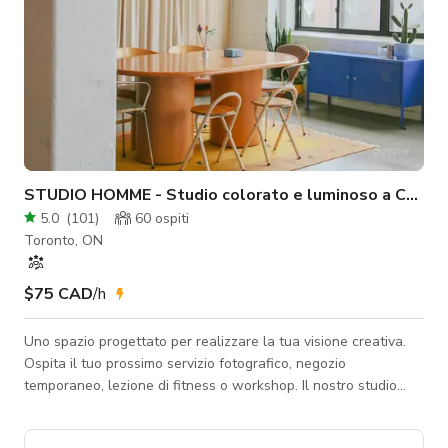
STUDIO HOMME - Studio colorato e luminoso a China
5.0
(
101
)
60
ospiti
Toronto, ON
$75 CAD
/h
Uno spazio progettato per realizzare la tua visione creativa.
Ospita il tuo prossimo servizio fotografico, negozio
temporaneo, lezione di fitness o workshop. Il nostro studio
versatile è pronto a trasformarsi secondo le tue esigenze.
Prima di confermare, assicurati di scegliere la tariffa corretta