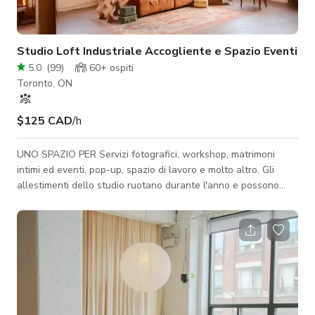
Studio Loft Industriale Accogliente e Spazio Eventi
5.0
(
99
)
60+
ospiti
Toronto, ON
$125 CAD
/h
UNO SPAZIO PER Servizi fotografici, workshop, matrimoni
intimi ed eventi, pop-up, spazio di lavoro e molto altro. Gli
allestimenti dello studio ruotano durante l'anno e possono
essere personalizzati in base alle tue esigenze. PER IL 2025
Le tariffe per FOTO e VIDEO iniziano da $125/ora Le tariffe
per EVENTI iniziano da $250/ora (i prezzi e la tariffa di pulizia
possono variare a seconda del giorno, orario o tipo di evento,
quindi contattaci per maggiori dettagli) *Se stai registrando
audio, no