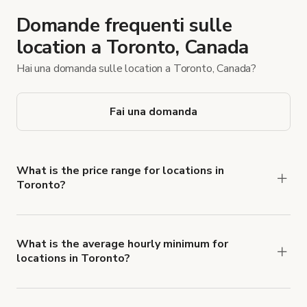
Domande frequenti sulle
location a Toronto, Canada
Hai una domanda sulle location a Toronto, Canada?
Fai una domanda
What is the price range for locations in
Toronto?
Booking prices vary with the property type,
features, and rental length, but rates generally
range from $20 CAD to $10.000 CAD per hour
What is the average hourly minimum for
locations in Toronto?
for spaces in Toronto.
The average minimum booking time is 2 hours for
locations in Toronto.