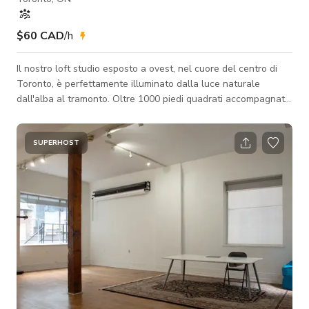
$60 CAD
/h
Il nostro loft studio esposto a ovest, nel cuore del centro di
Toronto, è perfettamente illuminato dalla luce naturale
dall'alba al tramonto. Oltre 1000 piedi quadrati accompagnati
da soffitti alti 15 piedi e pavimenti in cemento a vista. Che tu
sia un creatore di contenuti, un imprenditore o un fotografo,
questo spazio è la tela perfetta. Incluso nello spazio c'è una
SUPERHOST
cucina operativa a grandezza naturale con forno, piano
cottura, frigorifero a grandezza naturale e isola cucina. Lo
spazio è