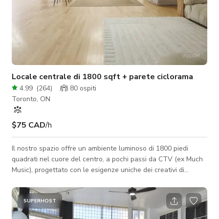
Locale centrale di 1800 sqft + parete ciclorama
4.99
(
264
)
80
ospiti
Toronto, ON
$75 CAD
/h
Il nostro spazio offre un ambiente luminoso di 1800 piedi
quadrati nel cuore del centro, a pochi passi da CTV (ex Much
Music), progettato con le esigenze uniche dei creativi di
Toronto in mente. Eventi: Sebbene l'80% delle nostre
prenotazioni siano feste di compleanno, abbiamo ospitato
anche ricevimenti di nozze, cerimonie nuziali, baby shower,
SUPERHOST
addii al nubilato, yoga con cuccioli, allenamenti, interviste, club