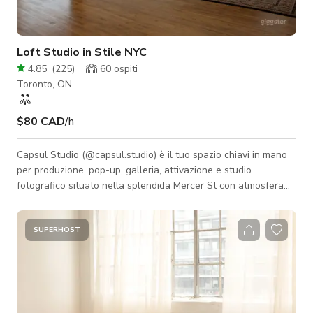
Loft Studio in Stile NYC
4.85
(
225
)
60
ospiti
Toronto, ON
$80 CAD
/h
Capsul Studio (@capsul.studio) è il tuo spazio chiavi in mano
per produzione, pop-up, galleria, attivazione e studio
fotografico situato nella splendida Mercer St con atmosfera
NYC. Il nostro spazio è progettato per ottimizzare il tuo tempo
e la produttività fornendo gli strumenti necessari per essere
efficiente ed efficace. Pop-up/lancio
SUPERHOST
brand/social/gallerie/spazio attivazione include: Cucina.
Spogliatoio. Proiettore. Sistema audio Sonos. Ingresso privato.
Area checkout/pagamento. Produz