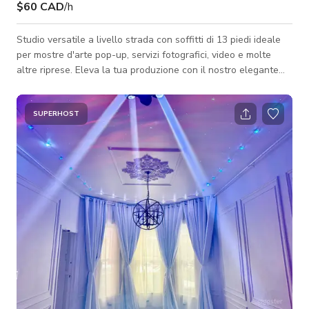
$60 CAD
/h
Studio versatile a livello strada con soffitti di 13 piedi ideale
per mostre d'arte pop-up, servizi fotografici, video e molte
altre riprese. Eleva la tua produzione con il nostro elegante
arredamento e rendi il tuo evento perfetto per le foto.
Lavoreremo con te per assicurarci che tutto appaia
esattamente come desideri. Il nostro locale include tutti i
SUPERHOST
servizi: (1) completamente arredato, (2) molta luce naturale
con varie opzioni di illuminazione interna, (3) sistema audio, (4)
situato nell'a