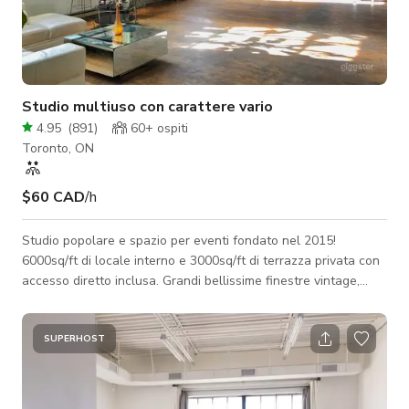
Studio multiuso con carattere vario
4.95
(
891
)
60+
ospiti
Toronto, ON
$60 CAD
/h
Studio popolare e spazio per eventi fondato nel 2015!
6000sq/ft di locale interno e 3000sq/ft di terrazza privata con
accesso diretto inclusa. Grandi bellissime finestre vintage,
illuminazione da studio diurna così come illuminazione serale
intima con colori controllabili e funzioni dimmerabili... Come
mostrato nella nostra sezione foto, lo spazio è completamente
SUPERHOST
arredato con grandi divani moderni in pelle, una straordinaria
collezione di piante tropicali, bellissime opere d'arte, molti
tavol