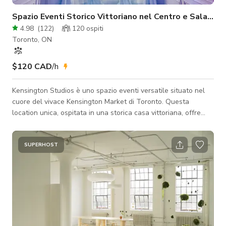
Spazio Eventi Storico Vittoriano nel Centro e Sala per
4.98
(
122
)
120
ospiti
Toronto, ON
$120 CAD
/h
Kensington Studios è uno spazio eventi versatile situato nel
cuore del vivace Kensington Market di Toronto. Questa
location unica, ospitata in una storica casa vittoriana, offre
una varietà di spazi perfetti per una gamma di eventi, da
incontri intimi a celebrazioni su larga scala. I nostri Studi La
Light Room: Questo spazio luminoso e arioso presenta soffitti
SUPERHOST
alti, grandi finestre e un bar incorporato. È perfetto per
ricevimenti, cocktail party e altri eventi sociali. La Dark Room:
Questo