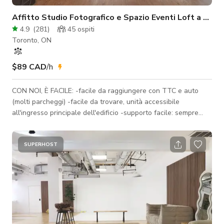
Affitto Studio Fotografico e Spazio Eventi Loft a Toro
4.9
(
281
)
45
ospiti
Toronto, ON
$89 CAD
/h
CON NOI, È FACILE: -facile da raggiungere con TTC e auto
(molti parcheggi) -facile da trovare, unità accessibile
all'ingresso principale dell'edificio -supporto facile: sempre
disponibile durante i noleggi (basta chiamarci!) -lo spazio è
completamente arredato, con luce naturale *SUPPLEMENTI DI
PREZZO: — La nostra tariffa indicata è per i giorni feriali
SUPERHOST
durante le nostre ore di apertura (6am-9pm) per piccole
produzioni sotto le 10 persone. Per eventi, la tariffa aumenta.
— Tra le 9pm-1a