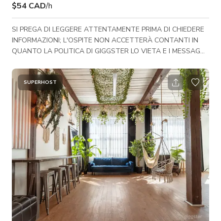
$54 CAD
/h
SI PREGA DI LEGGERE ATTENTAMENTE PRIMA DI CHIEDERE
INFORMAZIONI; L'OSPITE NON ACCETTERÀ CONTANTI IN
QUANTO LA POLITICA DI GIGGSTER LO VIETA E I MESSAGGI
DELLA CHAT SONO MONITORATI. GRAZIE! Giugno 2026
(ultimo aggiornamento) Attenzione appassionati di fotografia
di Toronto (massimo 6 ospiti)!!! Splendido loft hard al piano
SUPERHOST
terra nel centro di Toronto. Unità angolare con esposizione
sud-est e soffitti alti 16 piedi. Caratteristiche: mattoni rossi e
beige, pavimenti in legno scuro, finestre far