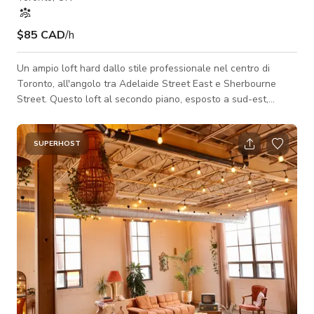
$85 CAD
/h
Un ampio loft hard dallo stile professionale nel centro di
Toronto, all'angolo tra Adelaide Street East e Sherbourne
Street. Questo loft al secondo piano, esposto a sud-est,
presenta soffitti alti 12 piedi, finestre avvolgenti e abbondante
luce naturale. Gli interni sono progettati con cura con mobili
vintage, opere d'arte, piante e pezzi distintivi. L'estetica fonde
SUPERHOST
il design mid-century modern con elementi caldi, raccolti e
leggermente bohemien, creando uno sfondo versatile per
produzioni, i