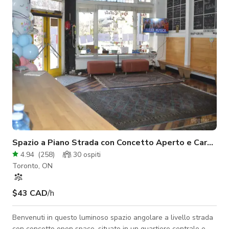
di corsa e altro. Il nostro locale è dotato di 2 altoparlanti
professionali potenti
Spazio a Piano Strada con Concetto Aperto e Caratter
4.94
(
258
)
30
ospiti
Toronto, ON
$43 CAD
/h
Benvenuti in questo luminoso spazio angolare a livello strada
con concetto open space, situato in un quartiere centrale e