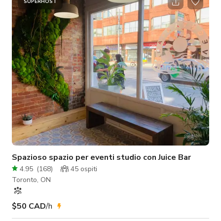
la tua creatività attraverso fotografia, videografia, creazione di
SUPERHOST
contenuti, incontri con clienti, workshop e altro. ⠀ Il nostro
studio offre: Finestre enormi orientate a nord Soffitti
Spazioso spazio per eventi studio con Juice Bar
4.95
(
168
)
45
ospiti
Toronto, ON
$50 CAD
/h