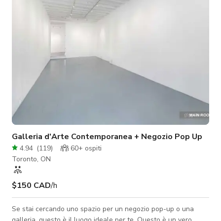
di Toronto, illuminando un ampio spazio open concept con
un'estetica minima
Galleria d'Arte Contemporanea + Negozio Pop Up
4.94
(
119
)
60+
ospiti
Toronto, ON
$150 CAD
/h
Se stai cercando uno spazio per un negozio pop-up o una
galleria, questo è il luogo ideale per te. Questo è un vero