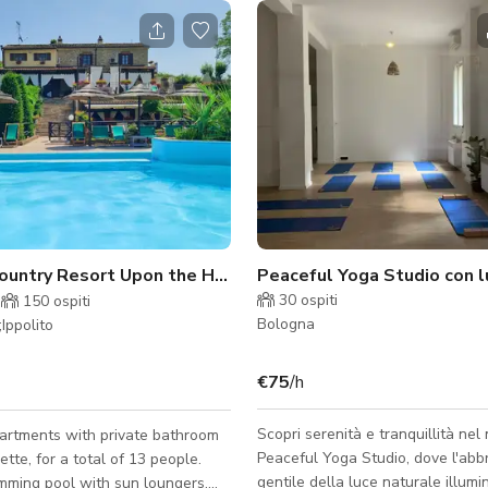
Fitness Country Resort Upon the Hills of Central Italia
30
ospiti
150
ospiti
Bologna
Ippolito
€75
/h
Scopri serenità e tranquillità nel
artments with private bathroom
Peaceful Yoga Studio, dove l'abb
tte, for a total of 13 people.
gentile della luce naturale illumi
mming pool with sun loungers,