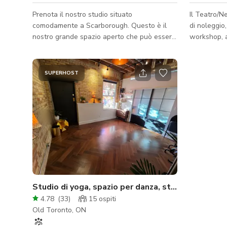
Prenota il nostro studio situato
Il Teatro/Ne
comodamente a Scarborough. Questo è il
di noleggio,
nostro grande spazio aperto che può essere
workshop, a
utilizzato per danza, yoga, lezioni, ecc.
cinematograf
Aperto a molte opportunità diverse quindi
riunioni. Il
facci sapere sicuramente cosa stai
nuovo, situ
SUPERHOST
pianificando. Per favore richiedi tramite
Brooklyn, è
messaggistica Giggster se hai domande o
completame
sei interessato.
tutta altezz
sistema aud
Marley con 
condizionata
silenzi
Studio di yoga, spazio per danza, studio fotografico privato
4.78
(
33
)
15
ospiti
Old Toronto, ON