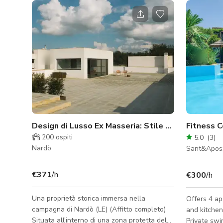
Design di Lusso Ex Masseria: Stile Mid-Century & Uliveti
200
ospiti
5.0
(
3
)
Nardò
Sant&Apos;
€371
/h
€300
/h
Una proprietà storica immersa nella
Offers 4 ap
campagna di Nardò (LE) (Affitto completo)
and kitchene
Situata all'interno di una zona protetta del
Private swi