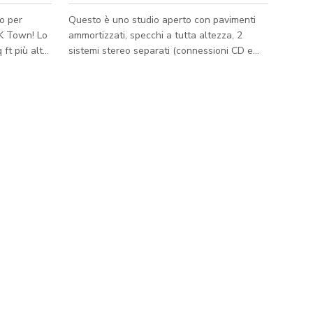
o per
Questo è uno studio aperto con pavimenti
a K Town! Lo
ammortizzati, specchi a tutta altezza, 2
ft più altro
sistemi stereo separati (connessioni CD e
pulito e
cavo ausiliario) e un'area lobby privata.
aria
Abbiamo 2 bagni nel seminterrato, oltre a
ento
spazi per il cambio. C'è un mini frigorifero e
, barre da
un microonde disponibili nel seminterrato.
atoio. Ampio
Sedie pieghevoli e una tastiera sono
terali.
disponibili come extra. Per proteggere il
pavimento da ballo, non sono ammessi
scarpe da strada nello studio di danza. Tutti
cibi e bevande devono essere tenuti n