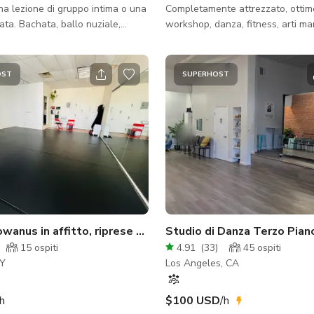
na lezione di gruppo intima o una
Completamente attrezzato, ottim
ata. Bachata, ballo nuziale,
workshop, danza, fitness, arti marz
ess.
Molto ben situato e con molto p
gratuito sul retro. Offriamo 2 piani: piano
principale con pavimenti in legno
OST
SUPERHOST
ecc. e piano inferiore con tappetin
stesi. Vedi foto. Entrambi i piani
impianto audio e specchi. Si applica una
tassa di pulizia di $25 a seconda
noleggio, o possiamo rinunciare a
se l'affittuario sceglie di fare la p
Studio Gowanus in affitto, riprese cinematografiche, prove
15
ospiti
4.91
(
33
)
45
ospiti
NY
Los Angeles, CA
/h
$100 USD
/h