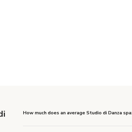
di
How much does an average Studio di Danza spaz
Studio di Danza spazio rates typically average €189 