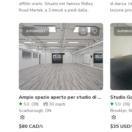
affitto orario. Situato nel famoso Ridley
di danza. U
Road Martek, a 3 minuti a piedi dalla
lezione priv
stazione overground. Contattaci
karate, fitn
direttamente per maggiori informazioni.
SUPERHOST
SUPERH
Ampio spazio aperto per studio di yoga
5.0
(
38
)
30
ospiti
5.0
(
36
)
Scarborough, ON
Brooklyn, 
$80 CAD
/h
$35 USD