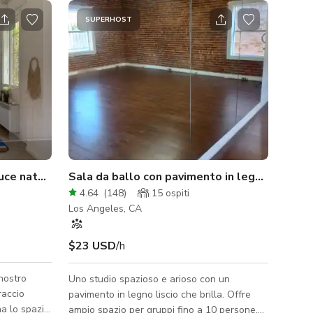
SUPERHOST
Peaceful Yoga Studio con luce naturale
Sala da ballo con pavimento in legno liscio 2 DTLA
4.64
(
148
)
15
ospiti
Los Angeles, CA
$23 USD
/h
 nostro
Uno studio spazioso e arioso con un
raccio
pavimento in legno liscio che brilla. Offre
na lo spazio
ampio spazio per gruppi fino a 10 persone.