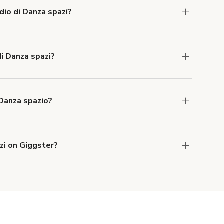
dio di Danza spazi?
s of a Studio di Danza spazio, but average 15
i Danza spazi?
a spazi is 1 hour.
 Danza spazio?
lable, with an average size of 1900349 square
zi on Giggster?
 privato di fitness e pilates, Prati- Roma
,
a
and
Esclusivo studio di Pilates Reformer e