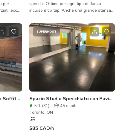
o per
specchi. Ottimo per ogni tipo di danza
iali, ecc.
incluso il tip tap. Anche una grande stanza
archeggio
per letture di copioni, riunioni e servizi
fotografici. Aria condizionata/bagno
 con piante,
privato/parcheggio gratuito/ascensore
SUPERHOST
i rigidi
 hanno
 del
lla tassa
r
Studio di Danza Terzo Piano Soffitti Alti su Wilshire e Western
Spazio Studio Specchiato con Pavimenti Ammortizzati
5.0
(
31
)
45
ospiti
Toronto, ON
$85 CAD
/h