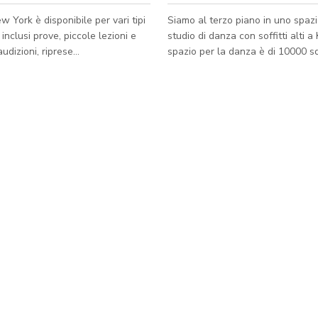
w York è disponibile per vari tipi
Siamo al terzo piano in uno spazi
 inclusi prove, piccole lezioni e
studio di danza con soffitti alti 
udizioni, riprese
spazio per la danza è di 10000 sq 
iche, servizi fotografici e
spazio intorno. Lo spazio è molto 
 nostro bellissimo studio di danza
completamente ristrutturato con 
ato nel cuore di Gowanus a
condizionata centrale. Ha pavim
 privo di colonne ed è
elastico con specchi, altoparlanti
nte attrezzato con specchi a
balletto, bagni privati con spogli
a, una sbarra portatile, un
parcheggio in strada o nelle vie la
io, sedie, nuovi pavimenti Rosco
sottofondi, riscaldamento/aria
, WiFi e un purificatore d'aria