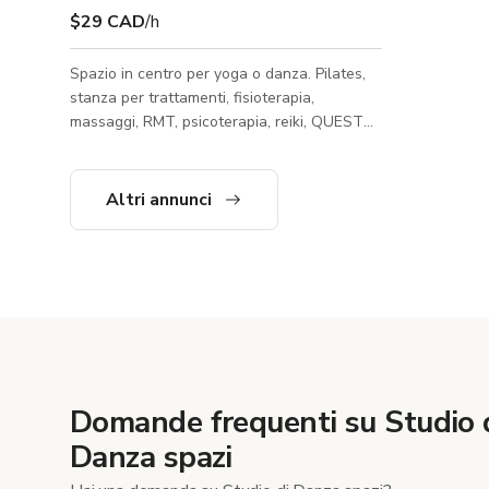
$29 CAD
/h
Spazio in centro per yoga o danza. Pilates,
stanza per trattamenti, fisioterapia,
massaggi, RMT, psicoterapia, reiki, QUESTA
È SOLO UNA STANZA IN AFFITTO. QUINDI
AVRAI ACCESSO SOLO A QUELLA STANZA
COME MOSTRATO NELLE FOTO. Le foto
Altri annunci
mostrano diverse iterazioni della STESSA
stanza per darti un'idea di ciò che è
possibile. Puoi anche usare le strutture
comuni come bagno e cucina ma non in uso
esclusivo poiché altre persone vi avranno
accesso contemporaneamente. ABBIAMO
ALTRI SPAZI DISPONIBIL
Domande frequenti su Studio 
Danza spazi