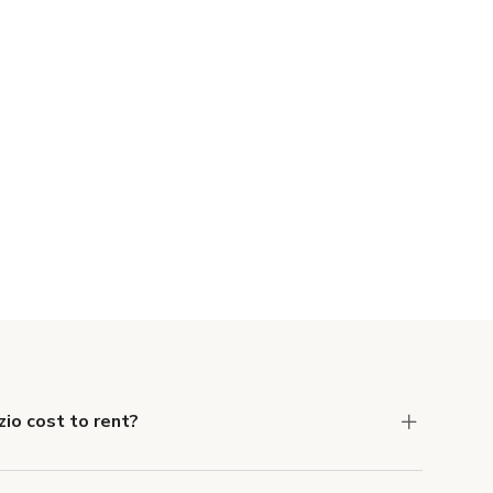
io cost to rent?
per hour.