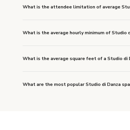
What is the attendee limitation of average Stu
Attendee limits often vary with the size and feature
people per booking.
What is the average hourly minimum of Studio d
The average minimum booking time for Studio di Danz
What is the average square feet of a Studio di
There's a great range of Studio di Danza spazi avai
feet.
What are the most popular Studio di Danza spa
The top 3 Studio di Danza spazi right now are
Studio
Allenamento esclusivo in studio privato Roma Cortin
Yoga ai Parioli
.