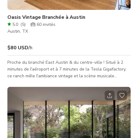
Oasis Vintage Branchée à Austin
5.0
(
5
)
60
invités
Austin, TX
$80 USD
/h
Proche du branché East Austin & du centre-ville ! Situé à 2
minutes de l'aéroport et à 7 minutes de la Tesla Gigafactory,
ce ranch mêle l'ambiance vintage et la scène musicale
d'Austin pour une véritable retraite relaxante. Chaque pièce a
un thème amusant. La chambre principale confortable "Moon
Room", la chambre d'amis "Hat Room", la chambre d'amis
"Music Room" et la quatrième chambre "Cave Room" dont les
murs sont recouverts de calcaire pour créer une pièce ultime
semblable à un