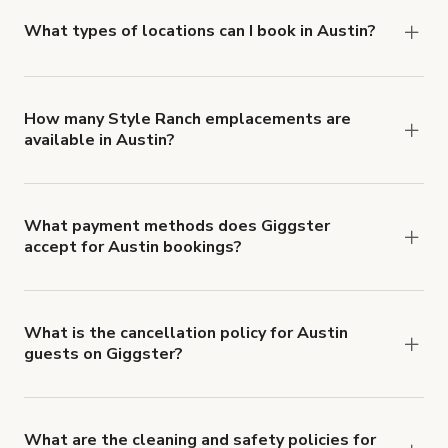
you can add to a booking at checkout.
Learn more
about Giggster's Damage Protection coverage.
What types of locations can I book in Austin?
You can choose from 42 types! Just search for
locations in Austin at
giggster.com
, then click
'Filters' to look for something specific.
How many Style Ranch emplacements are
available in Austin?
Right now, there are 78 Style Ranch
emplacements available in Austin.
What payment methods does Giggster
accept for Austin bookings?
You can pay for your booking with a credit card, or
with ACH or wire transfer for bookings over $4k.
What is the cancellation policy for Austin
guests on Giggster?
Refund options vary, based on when the booking
is canceled.
Learn more about Giggster's
cancellation and refund policy
.
What are the cleaning and safety policies for