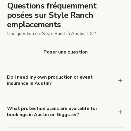
Questions fréquemment
posées sur Style Ranch
emplacements
Une question sur Style Ranch à Austin, TX ?
Poser une question
Do I need my own production or event
insurance in Austin?
Yes. All renters are required to carry
Comprehensive Liability and Property Damage
insurance with liability coverage of no less than
What protection plans are available for
bookings in Austin on Giggster?
$1,000,000.
Giggster offers Damage Protection coverage that