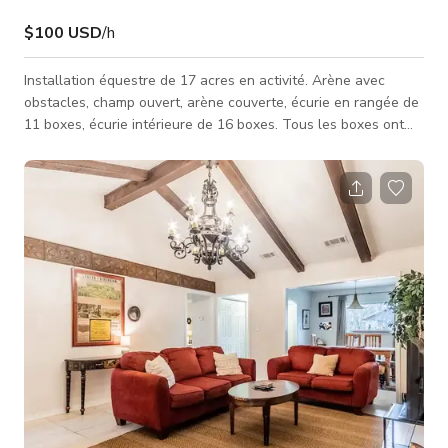
$100 USD
/h
Installation équestre de 17 acres en activité. Arène avec
obstacles, champ ouvert, arène couverte, écurie en rangée de
11 boxes, écurie intérieure de 16 boxes. Tous les boxes ont
des paddocks attenants. Ancienne grange à foin transformée
en maison moderne sur la propriété. 2100 pieds carrés, 2
étages, rénovée en 2017. Dispose d'un patio récemment
aménagé avec pergola, foyer extérieur et piscine dans une
cuve de stockage.