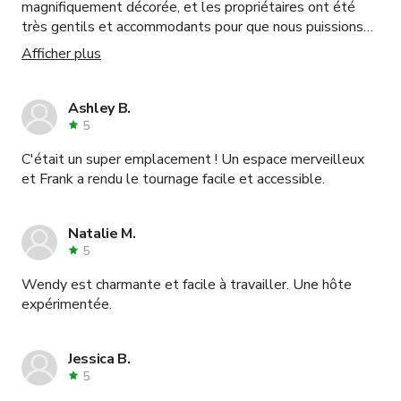
magnifiquement décorée, et les propriétaires ont été
très gentils et accommodants pour que nous puissions
ajuster l'espace pour notre tournage.
Afficher plus
Ashley B.
5
C'était un super emplacement ! Un espace merveilleux
et Frank a rendu le tournage facile et accessible.
Natalie M.
5
Wendy est charmante et facile à travailler. Une hôte
expérimentée.
Jessica B.
5