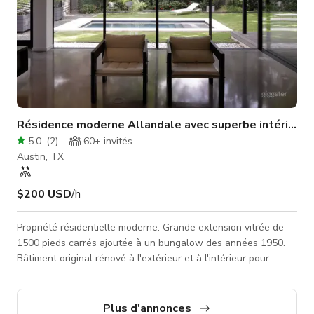
Résidence moderne Allandale avec superbe intérieur/e
5.0
(
2
)
60+
invités
Austin, TX
$200 USD
/h
Propriété résidentielle moderne. Grande extension vitrée de
1500 pieds carrés ajoutée à un bungalow des années 1950.
Bâtiment original rénové à l'extérieur et à l'intérieur pour
correspondre à la nouvelle extension moderne. Mur de verre
entre l'espace ouvert salon/salle à manger/cuisine et le jardin
avec piscine moderne. Très privé avec de grands arbres tout
Plus d'annonces