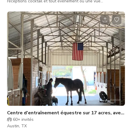
réceptions cocktail et tout événement où une vue
spectaculaire et des espaces bien aménagés soulignent votre
objectif ! Nous proposons 2500 pieds carrés d'espace, l'arrière
de la maison est orienté vers la plus grande partie du
magnifique lac Travis et la région des collines du Texas.
Caractéristiques : - Espaces de vie décorés avec soin -
Plusieurs zones de t
Centre d'entraînement équestre sur 17 acres, avec mai
60+
invités
Austin, TX