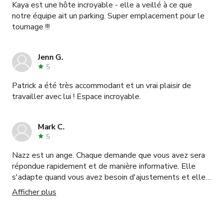
Kaya est une hôte incroyable - elle a veillé à ce que
notre équipe ait un parking. Super emplacement pour le
tournage !!!
Jenn G.
5
Patrick a été très accommodant et un vrai plaisir de
travailler avec lui ! Espace incroyable.
Mark C.
5
Nazz est un ange. Chaque demande que vous avez sera
répondue rapidement et de manière informative. Elle
s'adapte quand vous avez besoin d'ajustements et elle
essaiera toujours de faire ce que vous voulez. Je
Afficher plus
réserverais absolument cet endroit à nouveau.