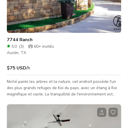
7744 Ranch
5.0
(
3
)
60+
invités
Austin, TX
$75 USD
/h
Niché parmi les arbres et la nature, cet endroit possède l'un
des plus grands refuges de Koi du pays, avec un étang à Koi
magnifique et vaste. La tranquillité de l'environnement est
complétée par des équipements luxueux, notamment un
jacuzzi Michael Phelps, un sauna et un four à pizza au bois.
Que vous recherchiez la détente ou l'aventure, ce lieu offre le
parfait mélange de beauté naturelle et de confort moderne. Si
vous prévoyez d'avoir plus de 15 personnes dans votre