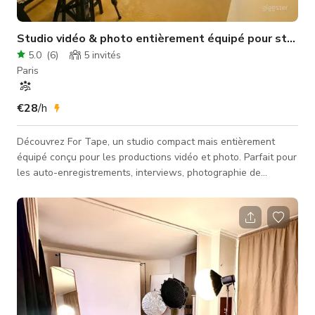
Studio vidéo & photo entièrement équipé pour streaming
5.0
(
6
)
5
invités
Paris
€28
/h
Découvrez For Tape, un studio compact mais entièrement
équipé conçu pour les productions vidéo et photo. Parfait pour
les auto-enregistrements, interviews, photographie de
produits et projets créatifs, notre studio offre une installation
professionnelle adaptée à vos besoins. Caractéristiques clés :
Taille du studio : 10 m² (107 pi²) – idéal pour des productions
ciblées. Équipement inclus : installation d'éclairage
professionnelle et fonds personnalisables pour des options d