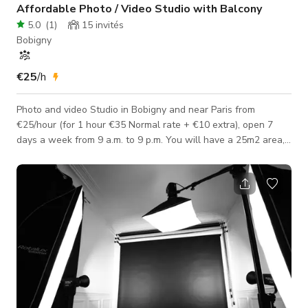
Affordable Photo / Video Studio with Balcony
5.0
(
1
)
15
invités
Bobigny
€25
/h
Photo and video Studio in Bobigny and near Paris from
€25/hour (for 1 hour €35 Normal rate + €10 extra), open 7
days a week from 9 a.m. to 9 p.m. You will have a 25m2 area,
a makeup 💅🏽 and work 👨🏽‍💻 corner with WIFI 🛜🆓. To
allow you to give shape to our artistic ideas. We are equipped
with a 2.72m wide studio backdrop for all your photoshoot,
video or product shooting needs. The studio has a capacity of
up to 👥 10 people. Easy to access, our studio is a 5-minute