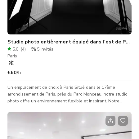
Studio photo entièrement équipé dans l'est de Paris
5.0
(
4
)
5
invités
Paris
€60
/h
Un emplacement de choix à Paris Situé dans le 17ème
arrondissement de Paris, près du Parc Monceau, notre studio
photo offre un environnement flexible et inspirant. Notre
studio entièrement équipé convient à tous types de séances
photo : Portraits – Produits – Mode – Publicité Et bien plus
encore… Le Studio 70 m² Hauteur sous plafond de 3,2 m
Distance de prise de vue de 6 m Support pour fonds Espace
maquillage Espace lounge (thé / café) Salle de bain &