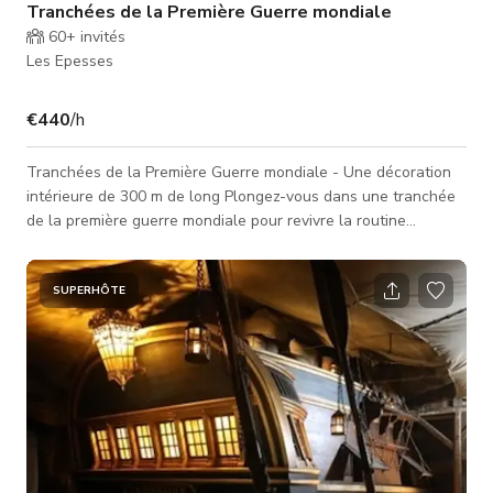
Tranchées de la Première Guerre mondiale
60+
invités
Les Epesses
€440
/h
Tranchées de la Première Guerre mondiale - Une décoration
intérieure de 300 m de long Plongez-vous dans une tranchée
de la première guerre mondiale pour revivre la routine
dangereuse des soldats qui ont bravé le combat ; décorée
avec de nombreux accessoires. Une décoration intérieure avec
la possibilité de construire des tranchées qui s'ouvrent sur le
SUPERHÔTE
terrain environnant. 300 m de long 1800 m² de tranchée
Nombreux accessoires