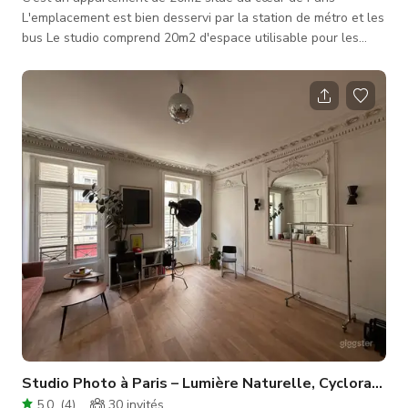
L'emplacement est bien desservi par la station de métro et les
bus Le studio comprend 20m2 d'espace utilisable pour les
prises de vue avec une bibliothèque design contenant des
livres d'artistes, un grand espace blanc pour photographier et
filmer vos clients. Il comprend 20m2 de cyclo blanc + 1 lumière
Aputure 600D + lumière Amaran 300C + cube blanc +
trépieds + micro Rode USB + 1 défroisseur + 2 sièges noirs
Généralement, le studio
Studio Photo à Paris – Lumière Naturelle, Cyclorama & Production Complète
5.0
(
4
)
30
invités