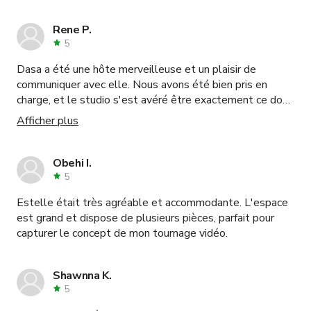
Rene P.
5
Dasa a été une hôte merveilleuse et un plaisir de
communiquer avec elle. Nous avons été bien pris en
charge, et le studio s'est avéré être exactement ce dont
nous avions besoin pour notre séance photo et vidéo. Je
Afficher plus
réserverai certainement à nouveau !
Obehi I.
5
Estelle était très agréable et accommodante. L'espace
est grand et dispose de plusieurs pièces, parfait pour
capturer le concept de mon tournage vidéo.
Shawnna K.
5