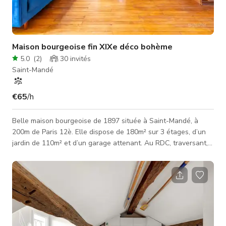
Maison bourgeoise fin XIXe déco bohème
5.0
(
2
)
30
invités
Saint-Mandé
€65
/h
Belle maison bourgeoise de 1897 située à Saint-Mandé, à
200m de Paris 12è. Elle dispose de 180m² sur 3 étages, d’un
jardin de 110m² et d’un garage attenant. Au RDC, traversant,
une double entrée dessert salon, cuisine ouverte et salle à
manger menant au jardin. Au 1er étage: 1 grande chambre
(exposition S.0), 1 salle de bain. Au 2ème étage: 2 grandes
chambres communicantes, 1 kitchenette et 1 salle d’eau.
Accès: Production: maison entière Evènements: RDC + salle de
bain