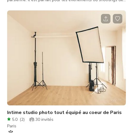
mode, les événements de photographie, séances photo / vidéo
ou castings. Studio photo à louer, nous accueillons tous les
photographes, amateurs et professionnels, agences de
publicité ou toute entreprise nécessitant un studio photo
professionnel pour tous leurs projets de création. L'équ
Intime studio photo tout équipé au coeur de Paris
5.0
(
2
)
30
invités
Paris