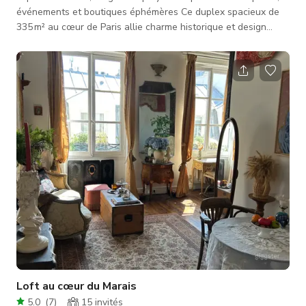
événements et boutiques éphémères Ce duplex spacieux de
335 m² au cœur de Paris allie charme historique et design
contemporain. Reliant deux appartements par un escalier
intérieur, il offre de grands volumes avec des plafonds de 4
mètres de haut, une décoration raffinée, une lumière naturelle
généreuse et des éléments d'origine préservés. Parfait pour : -
Séances photo et vidéo - Réceptions privées et événe
Loft au cœur du Marais
5.0
(
7
)
15
invités