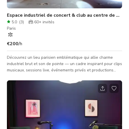
Espace industriel de concert & club au centre de Paris
5.0
(
3
)
60+
invités
Paris
€200
/h
Découvrez un lieu parisien emblématique qui allie charme
industriel brut et son de pointe — un cadre inspirant pour clips
musicaux, sessions live, événements privés et productions
créatives audacieuses. L'espace comprend une scène de
concert complète, un mezzanine et un bar élégant, offrant
plusieurs angles et décors pour le tournage et la
photographie. Avec un éclairage haut de gamme et une
acoustique professionnelle, il est conçu pour sublimer toute
performance ou production.