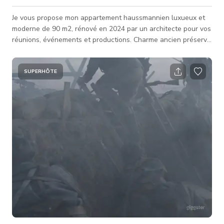
Je vous propose mon appartement haussmannien luxueux et
moderne de 90 m2, rénové en 2024 par un architecte pour vos
réunions, événements et productions. Charme ancien préservé
: parquet point hongrois, belles moulures, cheminées
d'époque. Au 3ème étage avec ascenseur. Très lumineux et
traversant, avec un balcon longeant le salon. Salon (21m2)
SUPERHÔTE
ouvert sur la salle à manger (17m2), 2 chambres, cuisine avec
plan de travail en travertin italien, salle de bain, balcon et
belle vue dégag