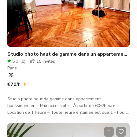
Studio photo haut de gamme dans un appartement haussmannien
5.0
(
8
)
15
invités
Paris
€70
/h
Studio photo haut de gamme dans appartement
haussmannien – Prix accessible - À partir de 60€/heure
Location de 1 heure – Toute heure entamée est due 1 - hour
minimum rental – Every hour started is chargeable FR 🇫🇷 : Le
studio se situe, dans un charmant immeuble haussmannien. 📐
Superficie : 50m² 📏 Hauteur sous plafond : 3m 📏 Dimensions :