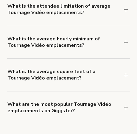
What is the attendee limitation of average
Tournage Vidéo emplacements?
Attendee limits often vary with the size and
features of a Tournage Vidéo emplacement, but
average 15 people per booking.
What is the average hourly minimum of
Tournage Vidéo emplacements?
The average minimum booking time for Tournage
Vidéo emplacements is 2 hours.
What is the average square feet of a
Tournage Vidéo emplacement?
There's a great range of Tournage Vidéo
emplacements available, with an average size of
803248 square feet.
What are the most popular Tournage Vidéo
emplacements on Giggster?
The top 3 Tournage Vidéo emplacements right
now are
Studio vidéo & photo entièrement équipé
pour streaming
,
Studio photo haut de gamme