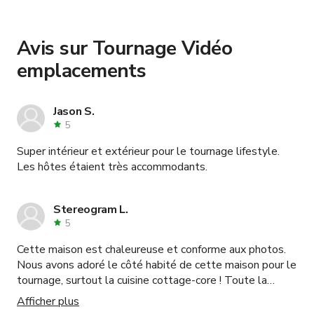
dans un appartement haussmannien
and
Studio
Photo Centre de Paris
.
Avis sur Tournage Vidéo
emplacements
Jason S.
5
Super intérieur et extérieur pour le tournage lifestyle.
Les hôtes étaient très accommodants.
Stereogram L.
5
Cette maison est chaleureuse et conforme aux photos.
Nous avons adoré le côté habité de cette maison pour le
tournage, surtout la cuisine cottage-core ! Toute la
logistique et les communications se sont déroulées sans
Afficher plus
accroc pour nous.