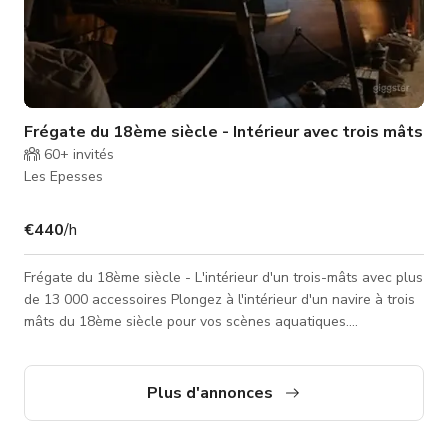
Frégate du 18ème siècle - Intérieur avec trois mâts
60+
invités
Les Epesses
€440
/h
Frégate du 18ème siècle - L'intérieur d'un trois-mâts avec plus
de 13 000 accessoires Plongez à l'intérieur d'un navire à trois
mâts du 18ème siècle pour vos scènes aquatiques.
Reconstitué avec réalisme historique, vous pouvez trouver
tous les couloirs traditionnellement présents sur un navire de
cette époque. Machinerie capable de recréer les mouvements
Plus d'annonces
du navire... 13 000 accessoires pour compléter le décor Écrans
/ fonds verts pour simuler l'extérieur Possibilité de tour