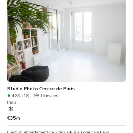
10m (longueur) x 5m (largeur) – idéal pour des prises de vue
en pied. 🏠 Équipements sur place : cuisine, toilettes, wifi. Le
Studio Photo Centre de Paris
4.83
(
16
)
15
invités
Paris
€35
/h
C'est un appartement de 20m2 situé au cœur de Paris