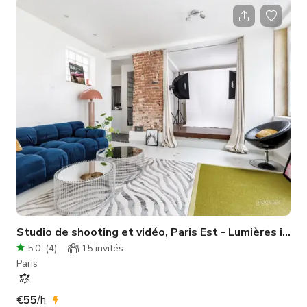
marchandises, l'espace comprend un studio lumineux de 75 m²
(avec option occultation), des plafonds de 3,5 mètres, une
cuisine ouverte entièrement équipée, une machine à café, un
espace lounge, un système audio Hi-Fi, et une pièce
supplémentaire de 25 m² pour le
Studio de shooting et vidéo, Paris Est - Lumières incluses
5.0
(
4
)
15
invités
Paris
€55
/h