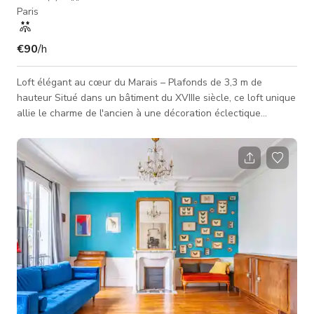
Paris
€90
/h
Loft élégant au cœur du Marais – Plafonds de 3,3 m de
hauteur Situé dans un bâtiment du XVIIIe siècle, ce loft unique
allie le charme de l'ancien à une décoration éclectique
inspirée des intérieurs classiques de « château », avec une
touche de boudoir. Avec ses poutres d'origine, son espace
généreux (plafonds de 3,3 m de hauteur) et son atmosphère
chaleureuse et intime, c'est un lieu plein de caractère, parfait
pour des séances photo, des interviews, des tournages
intimistes