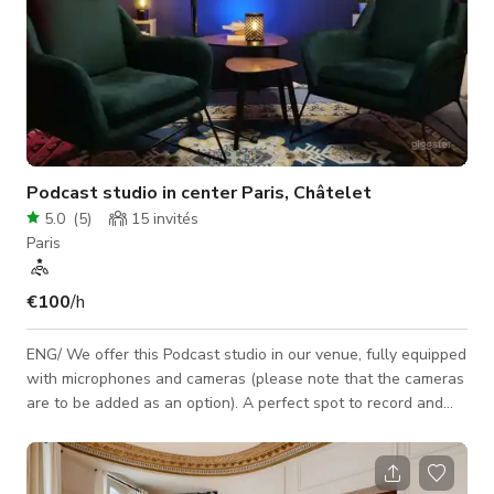
Podcast studio in center Paris, Châtelet
5.0
(
5
)
15
invités
Paris
€100
/h
ENG/ We offer this Podcast studio in our venue, fully equipped
with microphones and cameras (please note that the cameras
are to be added as an option). A perfect spot to record and
film your podcasts. Several setups can be offered : table face
to face, two to four people, duo armchair with coffee table...
We adapt our venue to your needs. Located in center Paris,