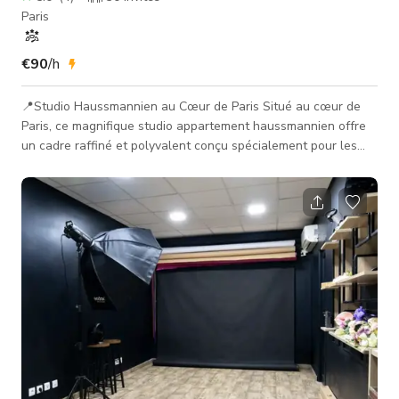
Paris
€90
/h
📍Studio Haussmannien au Cœur de Paris Situé au cœur de
Paris, ce magnifique studio appartement haussmannien offre
un cadre raffiné et polyvalent conçu spécialement pour les
productions photo et film. L'espace de 35 m² dispose de
plafonds de 3,40 m de hauteur, d'une architecture parisienne
élégante et d'une lumière naturelle douce et indirecte — idéal
pour capturer des ambiances authentiques et
cinématographiques. Parfait pour les natures mortes, portraits,
interviews, éditoriau