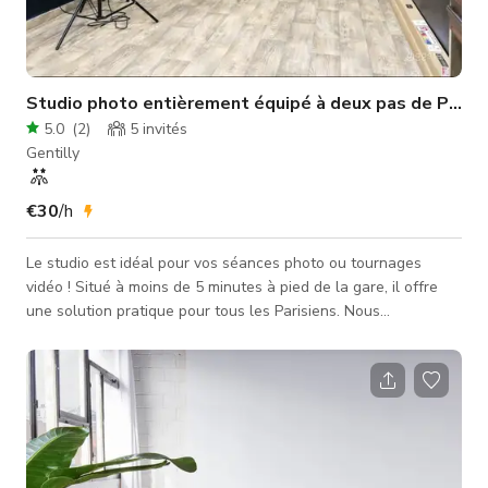
Studio photo entièrement équipé à deux pas de Paris
5.0
(
2
)
5
invités
Gentilly
€30
/h
Le studio est idéal pour vos séances photo ou tournages
vidéo ! Situé à moins de 5 minutes à pied de la gare, il offre
une solution pratique pour tous les Parisiens. Nous
fournissons : - x2 GODOX Flash QT400III Bowens Mount
(flash & lumière continue) - Émetteurs flash pour Nikon,
Canon, Sony et OM-System/Panasonic (Godox XPro-C) - Fonds
colorés : Blanc, Noir, Marron, Rose, Bleu ciel et Vert (pour
incrustation chroma) - Deux tabourets hauts - Une chaise
scandinave - Une coiffeuse (coin