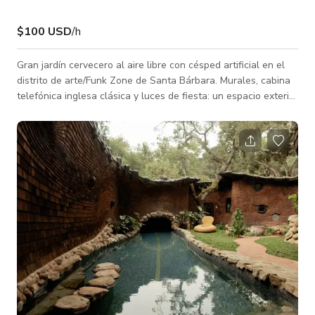
$100 USD
/h
Gran jardín cervecero al aire libre con césped artificial en el
distrito de arte/Funk Zone de Santa Bárbara. Murales, cabina
telefónica inglesa clásica y luces de fiesta: un espacio exterior
realmente único. Bar íntimo interior/área de pedidos. Si está
interesado en organizar un evento privado con nosotros, por
favor envíe un correo a events@brassbearbrewing.com para
obtener una cotización. El precio de compra total y la tarifa de
compra del lugar que se indican aquí solo aplican pa