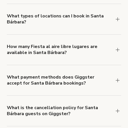
you can add to a booking at checkout.
Learn more
about Giggster's Damage Protection coverage.
What types of locations can I book in Santa
Bárbara?
You can choose from 42 types! Just search for
locations in Santa Bárbara at
giggster.com
, then
click 'Filters' to look for something specific.
How many Fiesta al aire libre lugares are
available in Santa Bárbara?
Right now, there are 22 Fiesta al aire libre lugares
available in Santa Bárbara.
What payment methods does Giggster
accept for Santa Bárbara bookings?
You can pay for your booking with a credit card, or
with ACH or wire transfer for bookings over $4k.
What is the cancellation policy for Santa
Bárbara guests on Giggster?
Refund options vary, based on when the booking