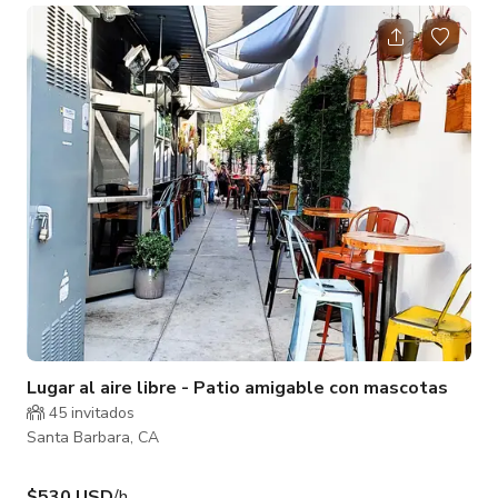
tarifa total del paquete incluyendo comida y bebida o TARIFA
PERSONALIZADA ya que la tarifa de alquiler varía según hora
y día. Nuestro lugar está disponible para eventos privados,
dentro de la sala de grifos o en el patio. Nos encanta
organizar recepciones co
Lugar al aire libre - Patio amigable con mascotas
45 invitados
Santa Barbara, CA
$530 USD
/h