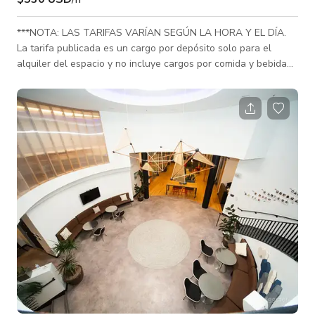
***NOTA: LAS TARIFAS VARÍAN SEGÚN LA HORA Y EL DÍA.
La tarifa publicada es un cargo por depósito solo para el
alquiler del espacio y no incluye cargos por comida y bebida
para los invitados. ***Por favor, asegúrese de consultar
primero la tarifa total del paquete que incluye comida y
bebida o TARIFA PERSONALIZADA ya que la tarifa de alquiler
varía según la hora y el día. Nuestro lugar está disponible
para eventos privados, dentro de la sala de grifos o en el
patio. Nos encanta organiza