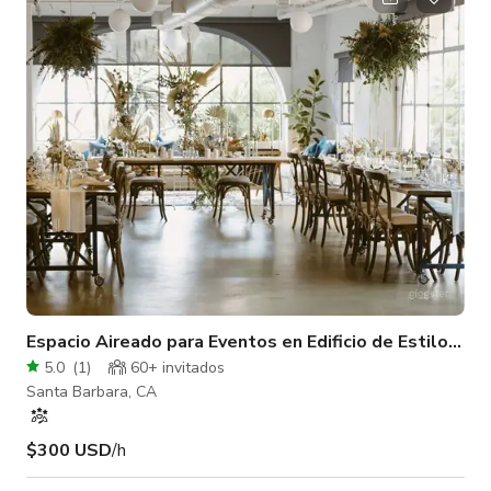
lanzar tu producto y trabajar tus ideas. Juntos, te ayudaremos
a hacerlo realidad. Y no te costará una fortuna. Hay
estacionamiento gratuito por 75 minutos. Servicio
Espacio Aireado para Eventos en Edificio de Estilo Esp
5.0
(
1
)
60+ invitados
Santa Barbara, CA
$300 USD
/h