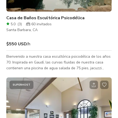
Casa de Baños Escultórica Psicodélica
5.0
(
3
)
60 invitados
Santa Barbara, CA
$550 USD
/h
Bienvenido a nuestra casa escultórica psicodélica de los años
70. Inspirada en Gaudí, las curvas fluidas de nuestra casa
contienen una piscina de agua salada de 75 pies, jacuzzi
ozonizado H202 en el dormitorio del segundo piso, sauna
tallada a mano y ducha al aire libre. El patio cuenta con
césped coreano tufado. La sala de estar tiene un sofá
SUPERHOST
incorporado, chimenea de gas y mesas laterales integradas
para una experiencia elegante de reunión de los 70. A poca
distancia a pie de los Jardin