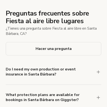
Preguntas frecuentes sobre
Fiesta al aire libre lugares
¿Tienes una pregunta sobre Fiesta al aire libre en Santa
Bárbara, CA?
Hacer una pregunta
Do I need my own production or event
insurance in Santa Bárbara?
Yes. All renters are required to carry
Comprehensive Liability and Property Damage
insurance with liability coverage of no less than
What protection plans are available for
bookings in Santa Bárbara on Giggster?
$1,000,000.
Giggster offers Damage Protection coverage that