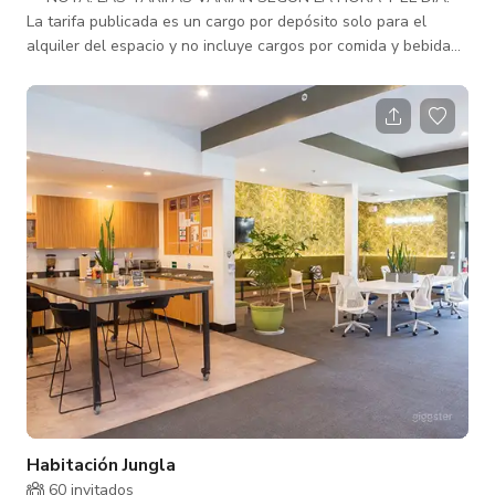
La tarifa publicada es un cargo por depósito solo para el
alquiler del espacio y no incluye cargos por comida y bebida
para los huéspedes, aún. ***Por favor asegúrese de consultar
primero la tarifa total del paquete que incluye comida y
bebida o TARIFA PERSONALIZADA ya que la tarifa de alquiler
varía según la hora y el día. Nuestro lugar está disponible
para eventos privados, dentro de la sala de degustación o en
el patio. Nos en
Habitación Jungla
60 invitados