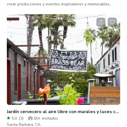
crear producciones y eventos inspiradores y memorables.
¡Estamos orgullosos de ofrecer nuestro espacio a la
comunidad creativa de Santa Bárbara! Nuestro edificio sirve
tanto como estudio de producción para proyectos creativos
como videos y sesiones fotográficas, así como espacio para
eventos para fiestas, reuniones, proyecciones y otras
reuniones como talleres o reuniones cor
Jardín cervecero al aire libre con murales y luces cerca 
5.0
(
3
)
60+ invitados
Santa Barbara, CA