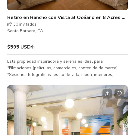
Retiro en Rancho con Vista al Océano en 8 Acres de Pa
30 invitados
Santa Barbara, CA
$595 USD
/h
Esta propiedad inspiradora y serena es ideal para:
*Filmaciones (películas, comerciales, contenido de marca)
*Sesiones fotográficas (estilo de vida, moda, interiores,
editorial) *Reuniones íntimas y eventos pequeños (charlas
estilo salón, talleres creativos, círculos de bienestar) *Retiros
de escritura y residencias creativas *Sesiones privadas de
música o arte *Prácticas de mindfulness (yoga, meditación,
respiración) *Reuniones ejecutivas y sesiones