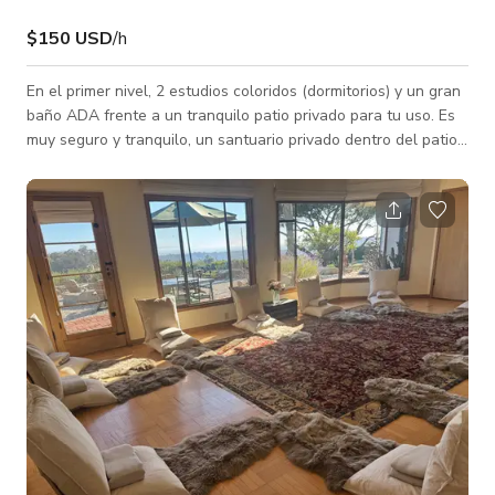
$150 USD
/h
En el primer nivel, 2 estudios coloridos (dormitorios) y un gran
baño ADA frente a un tranquilo patio privado para tu uso. Es
muy seguro y tranquilo, un santuario privado dentro del patio
cerrado. En el segundo piso, la Cabaña es un apartamento de
un dormitorio con cama Queen, baño, cocina gourmet y una
enorme terraza exterior. El Ático Turquesa en el tercer piso
tiene un dormitorio principal, tres baños completos, una
terraza panorámica en la azotea, una gran sala de estar y
comedor, ad