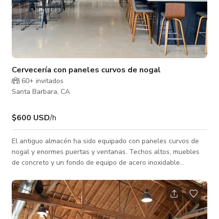
Cervecería con paneles curvos de nogal
60+ invitados
Santa Barbara, CA
$600 USD
/h
El antiguo almacén ha sido equipado con paneles curvos de
nogal y enormes puertas y ventanas. Techos altos, muebles
de concreto y un fondo de equipo de acero inoxidable
completan el aspecto moderno-industrial de este espacioso
restaurante cervecero artesanal. *Desde $600/hr hasta
$4,000/hr *4,500 pies cuadrados en total con 5,000 pies
cuadrados de espacio al aire libre incluyendo un
estacionamiento cerrado. 2,000 pies cuadrados de área