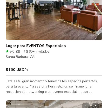
Lugar para EVENTOS Especiales
5.0
(
2
)
60+ invitados
Santa Barbara, CA
$150 USD
/h
Este es tu gran momento y tenemos los espacios perfectos
para tu evento. Ya sea una hora feliz, un seminario, una
recepción de networking o un evento especial, nuestra
ubicación en el centro tiene espacios lo suficientemente
grandes para acomodar hasta 75 personas. Están
completamente equipados para impresionar a tus invitados,