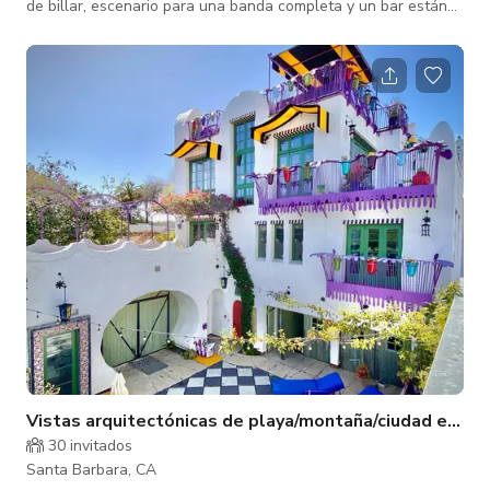
de billar, escenario para una banda completa y un bar están
incluidos en este lugar VIP en el corazón de Santa Bárbara. El
plano abierto te permite decidir la forma y función de tu
evento, desde una clásica fiesta de cóctel elegante hasta una
noche de juegos para tus empleados, las posibilidades son
ilimitadas. ***NOTA: EL LUGAR ES ALTAMENTE
CONFIDENCIAL. NO SE PERMITE TOMAR FOTO
Vistas arquitectónicas de playa/montaña/ciudad en el 
30 invitados
Santa Barbara, CA