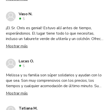
trabajar con él, fue súper receptivo y servicial desde la
reserva hasta el final. ¡Definitivamente lo recomendaría!
Vaso N.
5
¡El Sr. Chris es genial! Estuvo allí antes de tiempo,
esperándonos. El lugar tiene todo lo que necesitas,
incluso un taburete verde de utilería y un colchón. Ofrece
aguas y una sala de maquillaje/vestuario. Mantiene todo
Mostrar más
el lugar muy limpio y bien organizado. Seguro volveré.
Fue una experiencia encantadora. ¡El Sr. Chris es genial!
Lucas O.
5
Melissa y su familia son súper solidarios y ayudan con lo
que sea. Son muy comprensivos con los precios, los
tiempos y cualquier acomodación de último minuto. Su
casa es hermosa por dentro y por fuera, así que hay
Mostrar más
muchos espacios para filmar dentro de la propiedad.
Tatiana M.