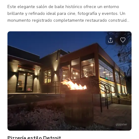
Este elegante salón de baile histórico ofrece un entorno
brillante y refinado ideal para cine, fotografía y eventos. Un
monumento registrado completamente restaurado construido
en 1909, el espacio combina una gran escala arquitectónica
con detalles clásicos cuidadosamente preservados. El salón
principal está lleno de luz natural proveniente de ventanas
altas y cuenta con techos altos con frescos hechos a mano,
molduras ornamentadas y candelabros llamativos. Una paleta
de colores blanca n
Pizzería estilo Detroit