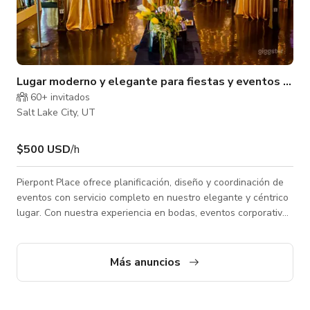
Lugar moderno y elegante para fiestas y eventos en el
60+ invitados
Salt Lake City, UT
$500 USD
/h
Pierpont Place ofrece planificación, diseño y coordinación de
eventos con servicio completo en nuestro elegante y céntrico
lugar. Con nuestra experiencia en bodas, eventos corporativos
o privados, recaudaciones para organizaciones sin fines de
lucro y todas las demás ocasiones, nuestro espacio moderno
en el centro es perfecto para cualquier evento. Con nuestro
Más anuncios
estilo industrial/moderno chic, este lugar también es un lienzo
perfecto para sesiones fotográficas, modelos de bodas y más.
Con