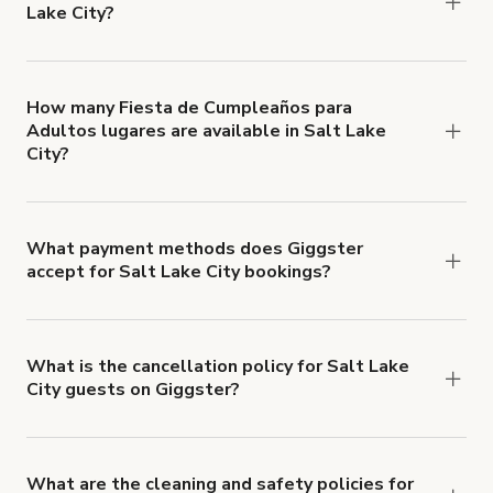
Lake City?
You can choose from 42 types! Just search for
locations in Salt Lake City at
giggster.com
, then
click 'Filters' to look for something specific.
How many Fiesta de Cumpleaños para
Adultos lugares are available in Salt Lake
City?
Right now, there are 16 Fiesta de Cumpleaños
para Adultos lugares available in Salt Lake City.
What payment methods does Giggster
accept for Salt Lake City bookings?
You can pay for your booking with a credit card, or
with ACH or wire transfer for bookings over $4k.
What is the cancellation policy for Salt Lake
City guests on Giggster?
Refund options vary, based on when the booking
is canceled.
Learn more about Giggster's
cancellation and refund policy
.
What are the cleaning and safety policies for