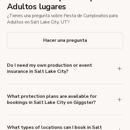
Adultos lugares
¿Tienes una pregunta sobre Fiesta de Cumpleaños para
Adultos en Salt Lake City, UT?
Hacer una pregunta
Do I need my own production or event
insurance in Salt Lake City?
Yes. All renters are required to carry
Comprehensive Liability and Property Damage
insurance with liability coverage of no less than
What protection plans are available for
bookings in Salt Lake City on Giggster?
$1,000,000.
Giggster offers Damage Protection coverage that
you can add to a booking at checkout.
Learn more
about Giggster's Damage Protection coverage.
What types of locations can I book in Salt