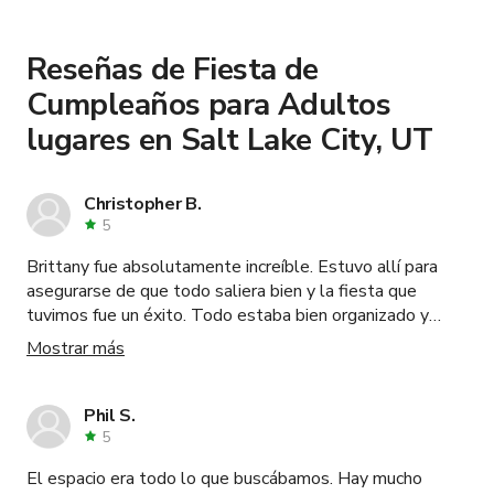
book and pay for the location in a couple of clicks.
and
.
Pizzería estilo Detroit
Learn more about booking locations
.
Reseñas de Fiesta de
Cumpleaños para Adultos
lugares en Salt Lake City, UT
Christopher B.
5
Brittany fue absolutamente increíble. Estuvo allí para
asegurarse de que todo saliera bien y la fiesta que
tuvimos fue un éxito. Todo estaba bien organizado y
listo para nosotros antes de que llegáramos. Lugar muy,
Mostrar más
muy limpio también.
Phil S.
5
El espacio era todo lo que buscábamos. Hay mucho