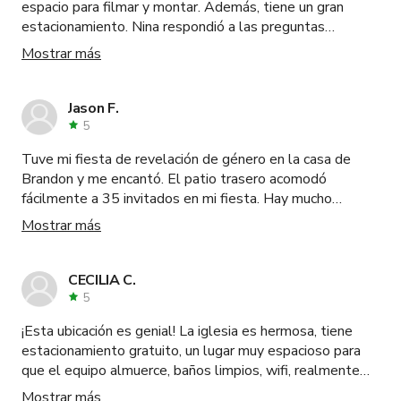
espacio para filmar y montar. Además, tiene un gran
estacionamiento. Nina respondió a las preguntas
también.
Mostrar más
Jason F.
5
Tuve mi fiesta de revelación de género en la casa de
Brandon y me encantó. El patio trasero acomodó
fácilmente a 35 invitados en mi fiesta. Hay mucho
estacionamiento en la calle y pude usar la entrada para
Mostrar más
estacionar 2 autos. Brandon responde rápido y fue muy
útil durante nuestra estadía.
CECILIA C.
5
¡Esta ubicación es genial! La iglesia es hermosa, tiene
estacionamiento gratuito, un lugar muy espacioso para
que el equipo almuerce, baños limpios, wifi, realmente
todo lo que puedas pedir. Además, Bob fue un placer
Mostrar más