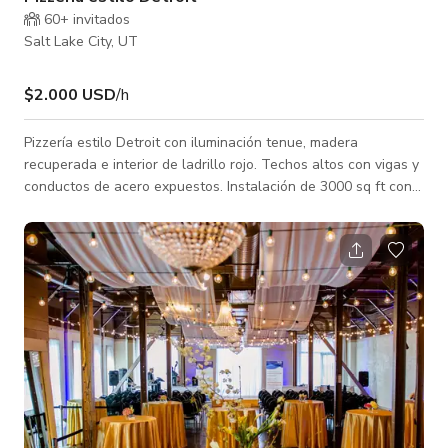
60+ invitados
Salt Lake City, UT
$2.000 USD
/h
Pizzería estilo Detroit con iluminación tenue, madera
recuperada e interior de ladrillo rojo. Techos altos con vigas y
conductos de acero expuestos. Instalación de 3000 sq ft con
un patio calefaccionado de 500 sq ft, arte local, madera cálida
y un bar grande y hermoso. Capacidad para hasta 130
invitados.