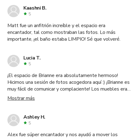
Kaashni B.
5
Matt fue un anfitrión increíble y el espacio era
encantador, tal como mostraban las fotos. Lo más
importante, ¡el baño estaba LIMPIO! Sé que volveré.
Lucia T.
5
¡El espacio de Brianne era absolutamente hermoso!
Hicimos una sesión de fotos acogedora aquí :) ¡Brianne es
muy fácil de comunicar y complaciente! Los muebles eran
muy lindos y perfectos para nuestra sesión. Como fue un
Mostrar más
día nublado, sentí que la luz natural casi no era suficiente,
así que creo que filmar aquí en un día soleado sería
perfecto.
Ashley H.
5
Alex fue súper encantador y nos ayudó a mover los