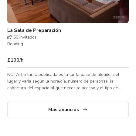
La Sala de Preparación
60 invitados
Reading
£100
/h
NOTA: La tarifa publicada es la tarifa base de alquiler del
lugar y varía según la hora/día, número de personas, la
cobertura del espacio al que necesita acceso y el tipo de
actividad para la que se reserva el espacio. Contáctenos para
tarifas personalizadas. Las novias y novios pueden prepararse
en nuestra sala de preparación para bodas ubicada
Más anuncios
convenientemente en nuestro patio. El acceso es desde las 9
a.m. en la mañana de su boda. El espacio también puede
reservarse para producción