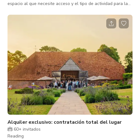
espacio al que necesite acceso y el tipo de actividad para la
que se reserva el espacio. Contáctenos para tarifas
personalizadas. Con mucha historia y situado en un
impresionante campo en las fronteras de
Berkshire/Hampshire. El lugar sigue siendo una joya
desconocida para muchas parejas que buscan celebrar su día
especial. Ubicado en 16 acres de terrenos pintorescos y apar
Alquiler exclusivo: contratación total del lugar
60+ invitados
Reading