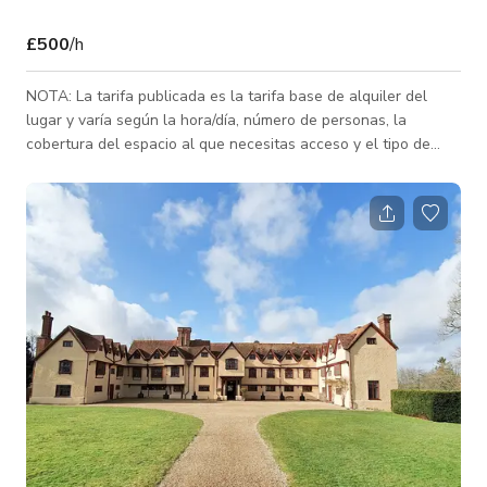
£500
/h
NOTA: La tarifa publicada es la tarifa base de alquiler del
lugar y varía según la hora/día, número de personas, la
cobertura del espacio al que necesitas acceso y el tipo de
actividad para la que se reserva el espacio. Contáctanos para
tarifas personalizadas. Con una rica historia y situado en un
impresionante campo en las fronteras de
Berkshire/Hampshire, nuestra casa solariega Tudor de grado 1
y el granero Tithe siguen siendo una joya desconocida para
muchas parejas que buscan celebrar