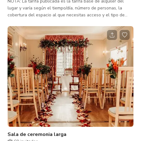
NOTA: La tarifa publicada es la tarifa base de alquiler del
lugar y varía según el tiempo/día, número de personas, la
cobertura del espacio al que necesitas acceso y el tipo de
actividad para la que se reserva el espacio. Contáctanos para
tarifas personalizadas. Formando la parte clave de tu día,
nuestro granero de diezmos del siglo XVI es un fondo versátil
para tu boda. Adecuado para una ceremonia íntima para 15
invitados, hasta 150, la mayoría de las ceremonias se realizan
aquí. El
Sala de ceremonia larga