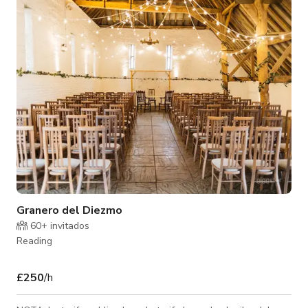
de ser un espacio interior perfecto para todo el día, tiene
espacio para acomodar hasta 80 invitados para ceremonias
más pequeñas. De
Granero del Diezmo
60+ invitados
Reading
£250
/h