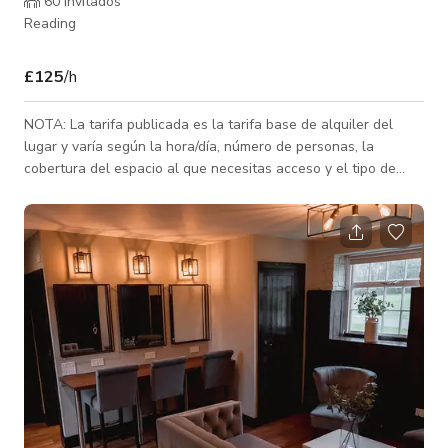
60 invitados
Reading
£125
/h
NOTA: La tarifa publicada es la tarifa base de alquiler del
lugar y varía según la hora/día, número de personas, la
cobertura del espacio al que necesitas acceso y el tipo de
actividad para la que se reserva el espacio. Contáctanos para
tarifas personalizadas. Nuestra Sala Larga en la Casa Manor
es perfecta para ceremonias de boda íntimas de hasta 50
personas. Además, nuestras tres salas de recepción crean un
lugar acogedor y lleno de carácter para recepciones de
bebidas en meses frío