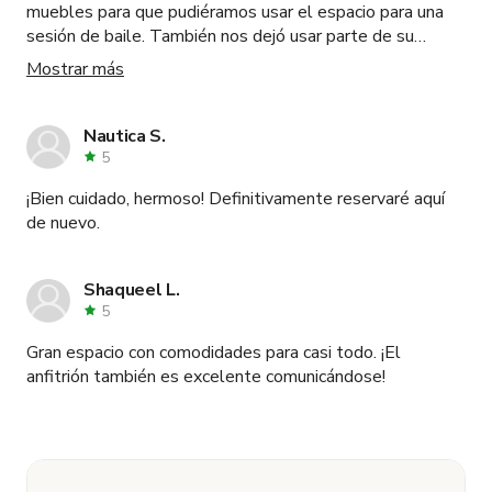
muebles para que pudiéramos usar el espacio para una
sesión de baile. También nos dejó usar parte de su
iluminación, lo cual fue increíble. El espacio era un poco
Mostrar más
más pequeño de ancho de lo que esperábamos, pero lo
hicimos funcionar y ¡el metraje quedó genial!
Recomendaría este espacio al 100%.
Nautica S.
5
¡Bien cuidado, hermoso! Definitivamente reservaré aquí
de nuevo.
Shaqueel L.
5
Gran espacio con comodidades para casi todo. ¡El
anfitrión también es excelente comunicándose!