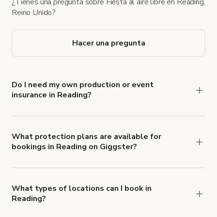
¿Tienes una pregunta sobre Fiesta al aire libre en Reading,
Reino Unido?
Hacer una pregunta
Do I need my own production or event
insurance in Reading?
Yes. All renters are required to carry
Comprehensive Liability and Property Damage
insurance with liability coverage of no less than
What protection plans are available for
bookings in Reading on Giggster?
$1,000,000.
Giggster offers Damage Protection coverage that
you can add to a booking at checkout.
Learn more
about Giggster's Damage Protection coverage.
What types of locations can I book in
Reading?
You can choose from 42 types! Just search for