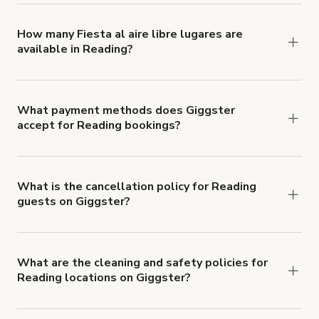
locations in Reading at
giggster.com
, then click
'Filters' to look for something specific.
How many Fiesta al aire libre lugares are
available in Reading?
Right now, there are 4 Fiesta al aire libre lugares
available in Reading.
What payment methods does Giggster
accept for Reading bookings?
You can pay for your booking with a credit card, or
with ACH or wire transfer for bookings over $4k.
What is the cancellation policy for Reading
guests on Giggster?
Refund options vary, based on when the booking
is canceled.
Learn more about Giggster's
cancellation and refund policy
.
What are the cleaning and safety policies for
Reading locations on Giggster?
Now more than ever, your health and safety is our
number one priority. We've outlined specific