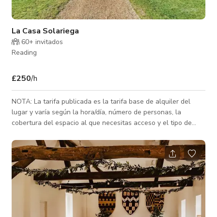
La Casa Solariega
60+ invitados
Reading
£250
/h
NOTA: La tarifa publicada es la tarifa base de alquiler del
lugar y varía según la hora/día, número de personas, la
cobertura del espacio al que necesitas acceso y el tipo de
actividad para la que se reserva el espacio. Contáctanos para
tarifas personalizadas. Rodeada de historia y situada en un
impresionante campo en las fronteras de
Berkshire/Hampshire, nuestra Casa Solariega Tudor de grado
1 y el Granero de Diezmos siguen siendo una joya
desconocida para muchas parejas que buscan celebr