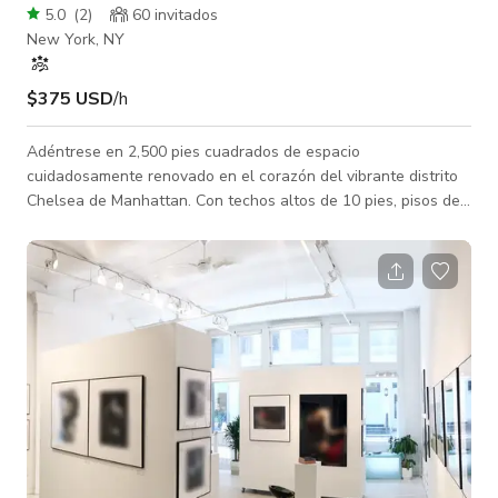
5.0
(
2
)
60 invitados
New York, NY
$375 USD
/h
Adéntrese en 2,500 pies cuadrados de espacio
cuidadosamente renovado en el corazón del vibrante distrito
Chelsea de Manhattan. Con techos altos de 10 pies, pisos de
madera de roble y abundante luz natural de ventanas
sobredimensionadas, paredes de ladrillo y blancas, nuestro
loft ofrece el fondo neoyorquino por excelencia para su
próximo evento. El espacio está completamente equipado con
una cocina moderna, HVAC, sistema AV, colección de arte
curada, muebles flexibles y iluminación de gal