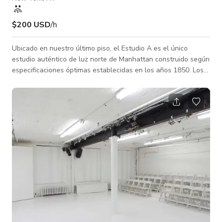
$200 USD
/h
Ubicado en nuestro último piso, el Estudio A es el único
estudio auténtico de luz norte de Manhattan construido según
especificaciones óptimas establecidas en los años 1850. Los
estudios fotográficos de luz norte se hicieron famosos en el
siglo XX por íconos como Irving Penn y Richard Avedon. El
espacio tiene una pared inclinada orientada al norte con
ventanas sin recubrimiento UV que permiten una luz suave
continua durante todo el día.