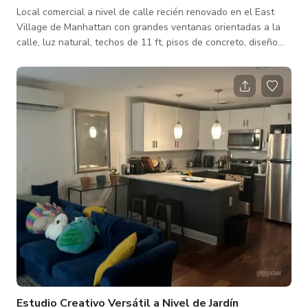
Local comercial a nivel de calle recién renovado en el East
Village de Manhattan con grandes ventanas orientadas a la
calle, luz natural, techos de 11 ft, pisos de concreto, diseño
abierto y minimalista, iluminación de riel regulable,
almacenamiento en sótano y muebles versátiles adicionales.
Ideal para pop-ups, tiendas minoristas, salas de exhibición,
lanzamientos de marca, lanzamientos de libros, galerías y
exposiciones. Por favor incluye un breve resumen de tu marca,
cómo planeas us
Estudio Creativo Versátil a Nivel de Jardín