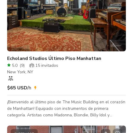
Echoland Studios Último Piso Manhattan
5.0
(
9
)
15 invitados
New York, NY
$65 USD
/h
¡Bienvenido al último piso de The Music Building en el corazón
de Manhattan! Equipado con instrumentos de primera
categoría. Artistas como Madonna, Blondie, Billy Idol y
Metallica ensayaron y perfeccionaron sus primeros éxitos en
The Music Building. Echoland Studios está muy emocionado