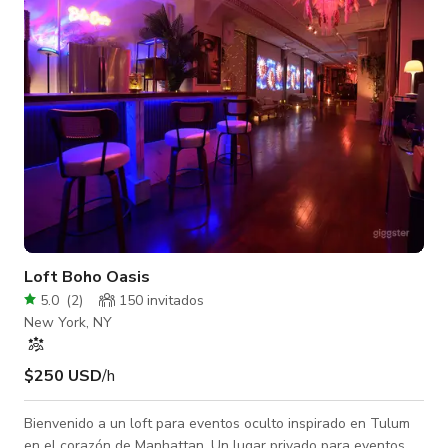
espacio para eventos inmersivos, ideal para activaciones de
marca, tiendas emergentes, la
Loft Boho Oasis
5.0
(
2
)
150 invitados
New York, NY
$250 USD
/h
Bienvenido a un loft para eventos oculto inspirado en Tulum
en el corazón de Manhattan. Un lugar privado para eventos