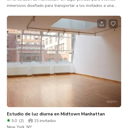
inmersivos diseñado para transportar a los invitados a una
experiencia de oasis tropical. Cuenta con cuatro paredes de
proyección, sonido premium de nivel club, iluminación
ambiental inteligente, asientos lounge, decoración tropical y
un diseño abierto y flexible, el espacio es ideal para
cumpleaños, eventos corporativos, fiestas de compromiso,
encuentros de networking, no
Estudio de luz diurna en Midtown Manhattan
5.0
(
2
)
15 invitados
New York, NY