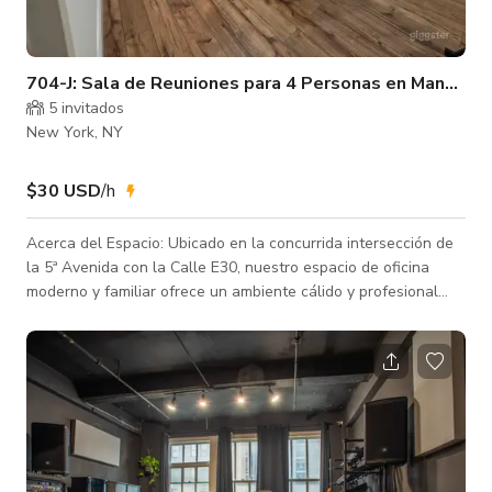
704-J: Sala de Reuniones para 4 Personas en Manhatta
5 invitados
New York, NY
$30 USD
/h
Acerca del Espacio: Ubicado en la concurrida intersección de
la 5ª Avenida con la Calle E30, nuestro espacio de oficina
moderno y familiar ofrece un ambiente cálido y profesional
para empresas e individuos que buscan soluciones de oficina
flexibles en el corazón de la ciudad de Nueva York. Con
opciones de alquiler a corto plazo, facilitamos que su negocio
prospere sin la carga de altos costos de alquiler. Ideal Para:
Esta oficina es perfecta para reuniones de equipo, sesiones
de trabajo col