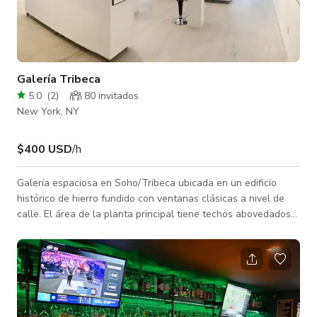
Galería Tribeca
5.0
(
2
)
80 invitados
New York, NY
$400 USD
/h
Galería espaciosa en Soho/Tribeca ubicada en un edificio
histórico de hierro fundido con ventanas clásicas a nivel de
calle. El área de la planta principal tiene techos abovedados
de 14 ft y está bellamente renovada con pisos de madera
blanca blanqueada, accesorios Philippe Stark, kitchenette y
tiene exposición sur con luz natural durante todo el día.
Detalles de vidrio impresionantes en todo el espacio que
brindan una sensación arquitectónica de alta gama. Incluye 2
paredes móviles de