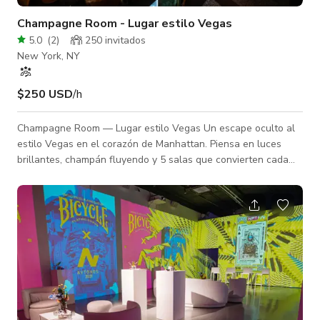
Champagne Room - Lugar estilo Vegas
5.0
(
2
)
250 invitados
New York, NY
$250 USD
/h
Champagne Room — Lugar estilo Vegas Un escape oculto al
estilo Vegas en el corazón de Manhattan. Piensa en luces
brillantes, champán fluyendo y 5 salas que convierten cada
noche en una escena y un patio de juegos. Diseñado para
celebraciones que se sienten un poco irreales — donde los
cócteles tienen personalidad, las botellas llegan con energía
y cada rincón se siente como un momento digno de capturar -
precios de alquiler $250 por hora - hasta 60 personas (1 sala
privada) $375