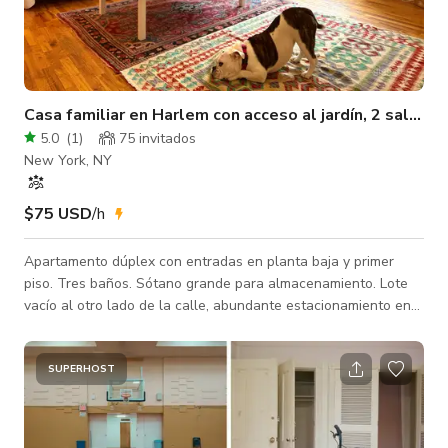
Casa familiar en Harlem con acceso al jardín, 2 salidas 
5.0
(
1
)
75 invitados
New York, NY
$75 USD
/h
Apartamento dúplex con entradas en planta baja y primer
piso. Tres baños. Sótano grande para almacenamiento. Lote
vacío al otro lado de la calle, abundante estacionamiento en
la calle. Wi-Fi rápido gratis, lavadora-secadora gratis, muchos
restaurantes locales que ofrecen catering ;)
SUPERHOST