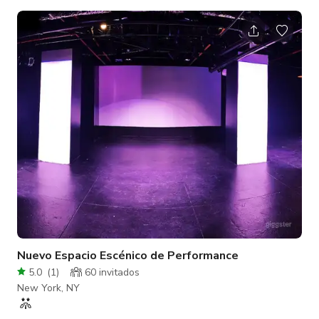
adicional de +$150/hora (es decir, $200/hr (base) + $150/hr
(recargo por filmación)) = $350/hr para proyectos de cine y
video. Este recargo se debe a la necesidad de múltiples
exploraciones, mayor impacto, desgaste y equipo asociado
con estos rodajes. La tarifa base por hora aumenta a medida
que aumenta tu nú
Nuevo Espacio Escénico de Performance
5.0
(
1
)
60 invitados
New York, NY