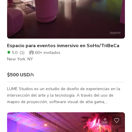
Espacio para eventos inmersivo en SoHo/TriBeCa
5.0
(
1
)
60+ invitados
New York, NY
$500 USD
/h
LUME Studios es un estudio de diseño de experiencias en la
intersección del arte y la tecnología. A través del uso de
mapeo de proyección, software visual de alta gama,
animación personalizada y audio espacial, creamos ambientes
impresionantes que cuentan historias inolvidables. Ubicado a
nivel de calle en el corazón de SoHo y TriBeCa, nuestro
estudio de caja blanca cuenta con 3,400 pies cuadrados de