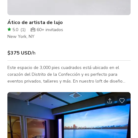
Ático de artista de lujo
5.0
(
1
)
60+ invitados
New York, NY
$375 USD
/h
Este espacio de 3,000 pies cuadrados está ubicado en el
corazón del Distrito de la Confección y es perfecto para
eventos privados, talleres y más. En nuestro loft de diseño
original y elegante para artistas, el ascensor se abre y es
recibido en nuestro espacio por los cálidos pisos de madera y
las paredes blancas y elegantes. Situado en todo el tercer
piso, el loft es tanto íntimo como espacioso, propicio para la
creatividad e inspirador para invitados y patrocinadores por
igual. Este es