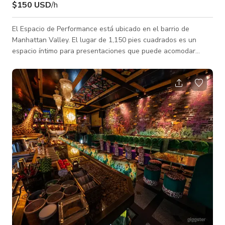
$150 USD
/h
El Espacio de Performance está ubicado en el barrio de
Manhattan Valley. El lugar de 1,150 pies cuadrados es un
espacio íntimo para presentaciones que puede acomodar
configuraciones flexibles de audiencia y artistas dentro de la
capacidad legal de 74 personas o menos. Es el hogar artístico
del galardonado teatro y un vibrante lugar cultural de
producciones experimentales y multidisciplinarias que
involucran artistas de diversas prácticas incluyendo teatro,
danza, música, arte visual y arte