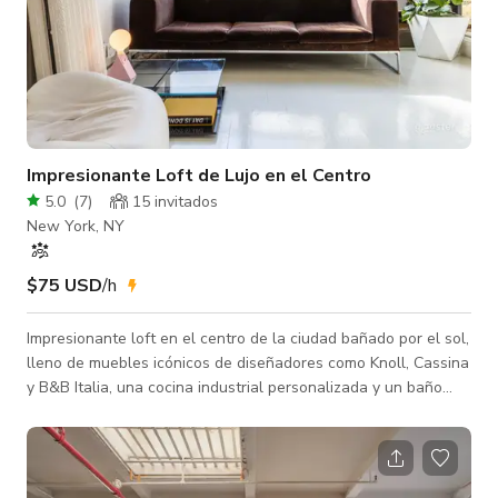
Impresionante Loft de Lujo en el Centro
5.0
(
7
)
15 invitados
New York, NY
$75 USD
/h
Impresionante loft en el centro de la ciudad bañado por el sol,
lleno de muebles icónicos de diseñadores como Knoll, Cassina
y B&B Italia, una cocina industrial personalizada y un baño
bellamente renovado en estilo clásico de los años 30. Este es
un espacio verdaderamente único y ya ha sido escenario para
sesiones con Vans, Chanel y Nike. También es ideal para
reuniones íntimas y talleres creativos. El loft funciona