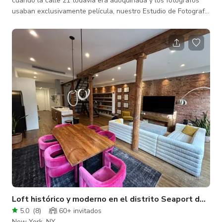
cuando la calle 21 todavía era adoquinada y los fotógrafos
usaban exclusivamente película, nuestro Estudio de Fotografía
tiene un carácter único inigualable por los espacios
contemporáneos. Ubicado en el último piso de un edificio
clásico de lofts pre-guerra, el estudio es cálido, acogedor y
totalmente profesional. Es un espacio ideal para fotografía fija
o de moda, ofreciendo versatilidad y estilo. El estudio cuenta
con
Loft histórico y moderno en el distrito Seaport de NY
5.0
(
8
)
60+ invitados
New York, NY