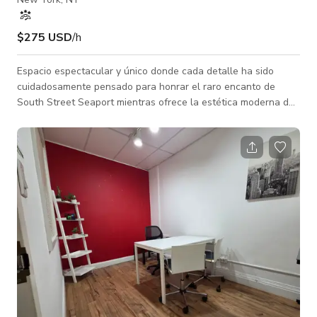
$275 USD
/h
Espacio espectacular y único donde cada detalle ha sido
cuidadosamente pensado para honrar el raro encanto de
South Street Seaport mientras ofrece la estética moderna de
una vida lujosa. Este edificio histórico de 1888 fue
originalmente un almacén de vino. Al entrar, quedarás
fascinado por los techos altos, vigas de madera expuestas y
pisos originales de roble restaurados. El primer piso ofrece un
espacio excepcional para entretenimiento con cocina abierta,
área de comedor, baño completo