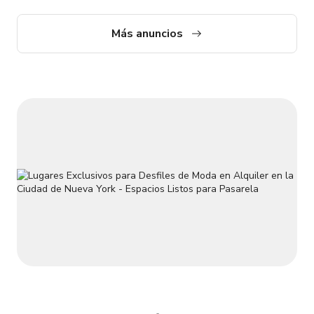
privados y reuniones creativas. Bar Frontal – Estética
Deportiva Vintage El bar frontal presenta una atmósfera
Más anuncios
clásica de deportes vintage inspirada tanto en tradiciones
deportivas irlandesas como neoyorquinas. Con siete pantallas
de TV, un programa ele