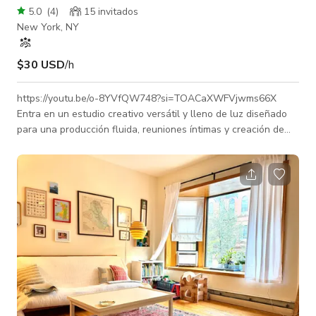
5.0
(
4
)
15 invitados
New York, NY
$30 USD
/h
https://youtu.be/o-8YVfQW748?si=TOACaXWFVjwms66X
Entra en un estudio creativo versátil y lleno de luz diseñado
para una producción fluida, reuniones íntimas y creación de
contenido de alto nivel. Este espacio a nivel del suelo cuenta
con una amplia área de estar abierta con un flujo natural
hacia una cocina estilo bar, perfecta para filmar contenido de
cocina, realizar talleres o montar sesiones de estilo de vida.
La distribución ofrece múltiples zonas distintas pero
conectadas, permit