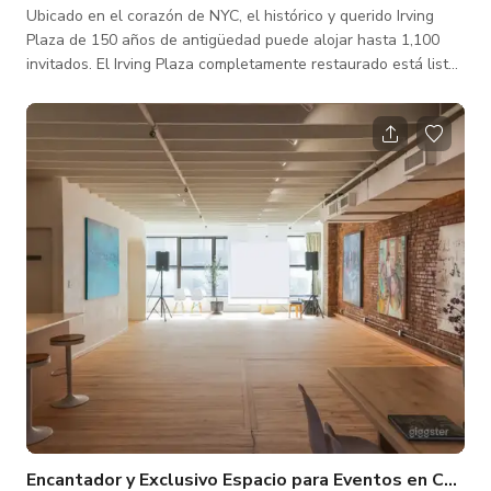
Ubicado en el corazón de NYC, el histórico y querido Irving
Plaza de 150 años de antigüedad puede alojar hasta 1,100
invitados. El Irving Plaza completamente restaurado está listo
para albergar su próxima reunión o evento privado.
Reimaginando la experiencia general de eventos en vivo en
todo el lugar mientras se mantiene el encanto del siglo XIX
del recinto. Irving Plaza cuenta con un salón VIP de lujo con
bar privado, palcos en el nivel del balcón que ofrecen vistas
sin obstáculos de
Encantador y Exclusivo Espacio para Eventos en Chel