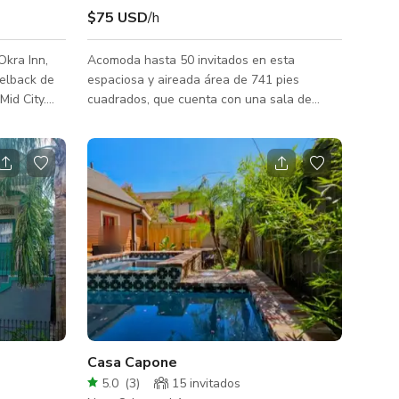
$75 USD
/h
Okra Inn,
Acomoda hasta 50 invitados en esta
elback de
espaciosa y aireada área de 741 pies
id City.
cuadrados, que cuenta con una sala de
n alojar
grupo flexible y un espacio adaptable en el
res de casa
loft. Este es el lugar ideal para su próximo:
ales. La
Sesiones de entrenamiento y talleres
pies,
Reuniones de conferencia y seminarios
orche
Actividades y reuniones grupales Clases
ento fuera
educativas y tutorías
to artístico
ía y
viaje (por $
Casa Capone
5.0
(
3
)
15 invitados