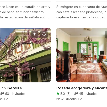
ace Neon es un estudio de arte y
Sumérgete en el encanto de Nue
ón de neón en funcionamiento
con este escenario pintoresco, id
la restauración de señalización
capturar la esencia de la ciudad.
 la enseñanza del arte del
panorámicas del paisaje urbano, 
vidrio. Más de 250 letreros de
espacio es el sueño de un fotógr
 iluminados en todo momento,
lugar ideal para recepciones, ce
ue el espacio cumpla con el lema
íntimas y más. El exuberante patio al aire
rillante para gente sombría.”
libre de 1,100 pies cuadrados cu
omodar hasta 150 personas con
una variedad de árboles y un pe
Por favor, envíenos un
con jardín de hierbas, mientras q
de entretenimiento interior de 75
cuadrados ofrece un refugio aco
Inn Iberville
Posada acogedora y encant
60+ invitados
5.0
(
3
)
45 invitados
s, LA
New Orleans, LA