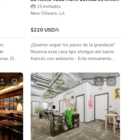
15 invitados
New Orleans, LA
$220 USD
/h
es
¿Quieres seguir los pasos de la grandeza?
de
Reserva esta casa tipo shotgun del barrio
nas. El
francés con ambiente - Este monumento
. 7 zonas
histórico Vudú fue la casa de la Reina Vudú
s de
Marie Laveau. Así que tenemos espíritus,
 de fondo
historia, antigüedades, arte y altares vudú.
 a tus
Esta es la famosa casa familiar histórica de
to de salón
la Reina Vudú Marie Laveau que vivió aquí
es,
todo el siglo XIX y quizás aún lo hace. Ahora
está curada por Bloody Mary, autora local,
salir a
médium psíquica, cazadora de fantasmas y
isaje verde
artista que