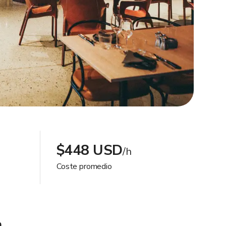
$448 USD
/h
Coste promedio
a