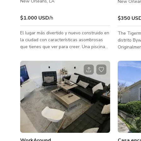
New Orleans, LA
New Orlean
$1.000 USD
/h
$350 US
El lugar más divertido y nuevo construido en
The Tigerme
la ciudad con características asombrosas
distrito By
que tienes que ver para creer. Una piscina
Originalme
con río lento, gruta, plataforma para tomar
secos ubica
el sol, jacuzzi climatizado, piscina que brilla
trasero. The Tigermen Den, ubicado en el
en la oscuridad. 0.5 acres de espacio
corazón del
exterior. Esta propiedad cuenta con techos
Nueva Orlea
de 12 pies con molduras cuádruples de la
arquitectón
era histórica del edificio. Este lugar tiene un
1833. Constr
bar, un juke joint y en la parte superior 10
esta antigu
habitaciones para reservar para pasar la
presenta p
noche.
sello distin
principios d
WorkAround
Casa enc