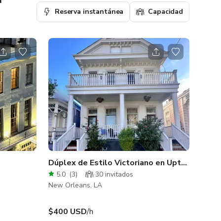
Reserva instantánea
Capacidad
Dúplex de Estilo Victoriano en Uptown
5.0
(
3
)
30 invitados
New Orleans, LA
$400 USD
/h