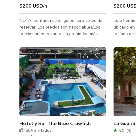
$200 USD
/h
$200 US
NOTA: Contacta conmigo primero antes de
Este hermo
reservar. Los precios son negociables/Los
ubicado en 
precios pueden variar. La propiedad más
la línea de
auténtica de Nueva Orleans en el mercado
tranvía del
de alquiler y dos casas que reflejan la forma
arte incluy
en que la gente ha vivido en el Barrio
futón tamañ
Francés durante cientos de años. ¡Esta
comedores, 
propiedad increíblemente genuina ha sido
patio trase
completamente restaurada de arriba a
del edificio
abajo! Hay dos casas, una al lado de la otra,
anfitriones
con 3 dormitorios en un lado y 4 dormitorios
conocedores
en el otro lado del conjunto. Maravil
perfecto pa
Hotel y Bar The Blue Crawfish
La Guarid
60+ invitados
5.0
(
3
)