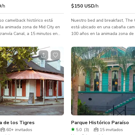
D
/h
$150 USD
/h
so camelback histórico está
Nuestro bed and breakfast, The 
la animada zona de Mid City en
está ubicado en una cabaña cam
 tranvía Canal, a 15 minutos en
100 años en la animada zona de M
 Barrio Francés. La casa llena de
Seis habitaciones en renta puede
e 5 dormitorios (7 camas más un
hasta 12 huéspedes para alquile
o queen), 2 salas de estar, 2
completa o habitaciones individu
3.5 baños, un balcón trasero,
posada cuenta con techos de 11 
ro y porche delantero. El encanto
hermosos molduras, 4.5 baños, p
, la ubicación conveniente y los
delantero y trasero, estacionami
 amigables, atentos y
de la calle y nuestro propio encan
 nos convierten en el lugar
de Nueva Orleans. Tome el tranv
ra que tu grupo se ena
disfrute de un corto y pintoresco 
a de los Tigres
Parque Histórico Paraíso
60+ invitados
5.0
(
3
)
15 invitados