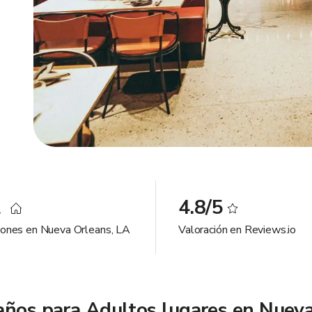
2
4.8/5
iones en Nueva Orleans, LA
Valoración en Reviews.io
años para Adultos lugares en Nuev