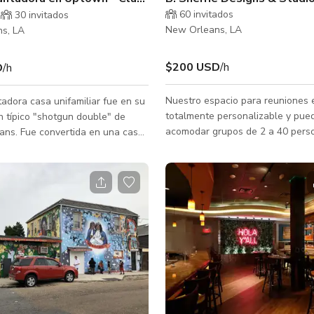
60 invitados
30 invitados
New Orleans, LA
s, LA
$200 USD
/h
D
/h
Nuestro espacio para reuniones 
adora casa unifamiliar fue en su
totalmente personalizable y pue
 típico "shotgun double" de
acomodar grupos de 2 a 40 perso
ans. Fue convertida en una casa
estudio tiene su propio ambiente
 hace algunos años por el
que muestran diferentes “estado
 anterior, quien rediseñó el plano
ánimo/sensaciones” son el telón
odas las comodidades modernas
que seguro te impresionará a ti y
una cocina impresionante, baño
invitados. Nuestro mobiliario mix
on ducha Y bañera de
permite excelentes conversacion
, gran lavandería con fregadero,
networking y experiencias. Con un patio
cio de almacenamiento y un
privado adjunto para que puedas 
r para vinos en la despensa.
tomar aire fresco y admirar el pa
y tropical. Nuestro