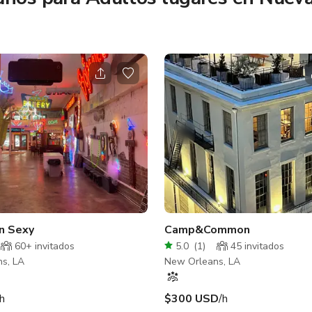
n Sexy
Camp&Common
60+ invitados
5.0
(
1
)
45 invitados
s, LA
New Orleans, LA
/h
$300 USD
/h