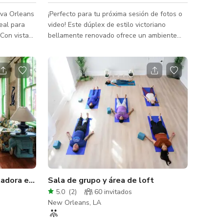
va Orleans
¡Perfecto para tu próxima sesión de fotos o
eal para
video! Este dúplex de estilo victoriano
 Con vistas
bellamente renovado ofrece un ambiente
este
acogedor pero espacioso, ideal para
afo y un
capturar imágenes y grabaciones
remonias
impresionantes. Con su diseño versátil y
ambiente acogedor, encontrarás el fondo
enta con
perfecto para tu visión creativa. Ya sea que
queño nicho
busques la calidez de las áreas de salón
ue el área
doble o el carácter del patio de ladrillo en la
0 pies
parte trasera, cada rincón de este espacio
está listo para realzar tu sesión. C
adora en Nueva Orleans
Sala de grupo y área de loft
5.0
(
2
)
60 invitados
New Orleans, LA