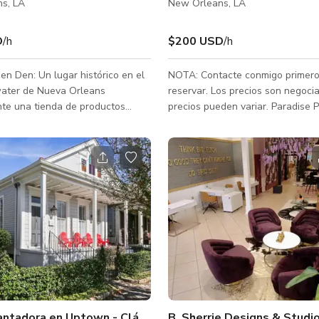
s, LA
New Orleans, LA
D
/h
$200 USD
/h
n Den: Un lugar histórico en el
NOTA: Contacte conmigo primero
water de Nueva Orleans
reservar. Los precios son negoci
nte una tienda de productos
precios pueden variar. Paradise Park es una
da en una esquina con jardín
gran casa unifamiliar construida 
auge del algodón en la década 
 distrito histórico Bywater en
para una adinerada familia crioll
ns, Luisiana, es una joya
conserva gran parte de su carácte
ica cautivadora que data de
hoy en día. Una casa muy espaci
uido en el estilo criollo clásico,
4,000 pies cuadrados que tiene 
a tienda de productos secos
11’ y ventanas extremadamente 
aredes de bargeboard raras, un
con abundante luz natural. La ca
tivo de la construcción de
mucho espacio para extenderse.
antadora en Uptown - Clásico de Nueva Orleans
B. Sherrie Designs & Studi