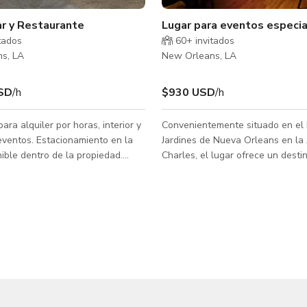
ar y Restaurante
Lugar para eventos especi
tados
60+ invitados
s, LA
New Orleans, LA
SD
/h
$930 USD
/h
ara alquiler por horas, interior y
Convenientemente situado en el D
eventos. Estacionamiento en la
Jardines de Nueva Orleans en la 
nible dentro de la propiedad.
Charles, el lugar ofrece un destin
a publicada es solo el costo de
y festivo para todo tipo de celeb
l espacio, la comida y bebida no
eventos corporativos. Proporcion
idas aún. Envía consultas para
entorno verdaderamente único d
s.
comedor principal hasta una sala
comedor al aire libre y una sala 
semi-privada. Diseñamos el interi
espacio principal para comer con
flexible en mente, así que deje q
equipo de planificadores de eve