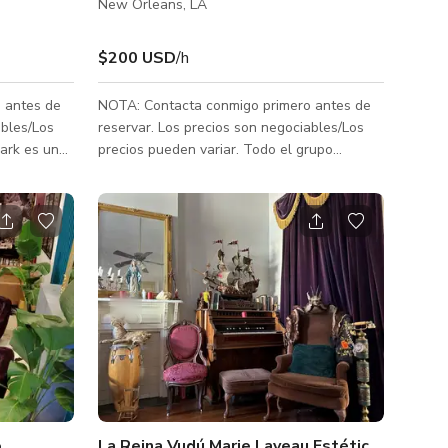
New Orleans, LA
$200 USD
/h
 antes de
NOTA: Contacta conmigo primero antes de
ables/Los
reservar. Los precios son negociables/Los
precios pueden variar. Todo el grupo
durante el
disfrutará de fácil acceso al Barrio Francés,
de 1870
Marigny y los mejores bares, restaurantes y
a francesa y
actividades desde esta propiedad céntrica.
r original
Casa Capone (ver abajo la historia de la
osa de casi
casa) es una casa grande con 5 dormitorios
techos de
que acomoda cómodamente hasta 10
grandes
huéspedes. Tenemos lavandería y 4 baños
sa tiene
completos, así como un gran comedor y área
 �
de comedor exterior para que todos se
o
La Reina Vudú Marie Laveau Estética Victoria