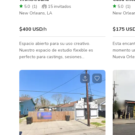
5.0
(
1
)
15 invitados
5.0
(
1
)
New Orleans, LA
New Orlean
$400 USD
/h
$175 US
Espacio abierto para su uso creativo.
Esta encant
Nuestro espacio de estudio flexible es
momento un
perfecto para castings, sesiones
Nueva Orle
fotográficas, entrevistas en video y pruebas
unifamiliar
de vestuario.
propietario
y añadió t
incluyendo 
principal c
hidromasaje
mucho espa
refrigerado