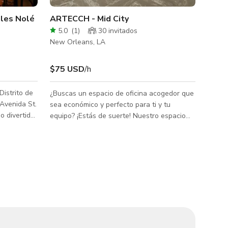
ales Nolé
ARTECCH - Mid City
5.0
(
1
)
30 invitados
New Orleans, LA
$75 USD
/h
istrito de
¿Buscas un espacio de oficina acogedor que
Avenida St.
sea económico y perfecto para ti y tu
o divertido
equipo? ¡Estás de suerte! Nuestro espacio
raciones y
de coworking está ubicado en el corazón de
a un
Mid-City, a un paso del vibrante Lafitte
esde el
Greenway, la conveniencia de Whole Foods
 terraza,
y a solo 5 minutos del bullicioso corredor
privada y
hospitalario y las animadas calles del centro
or del
de Nueva Orleans. Lo que distingue a
 un plan
nuestro espacio de oficina es su entrada sin
ue nuestro
llave, estacionamiento privado, acceso
ntos
gratuito a servicios de copiadora y