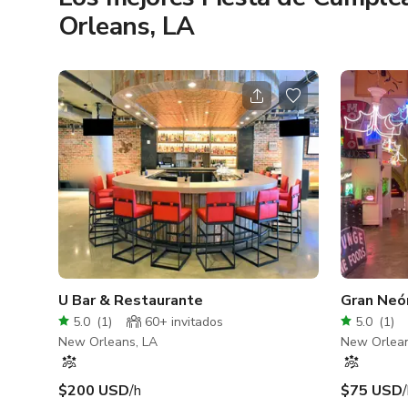
Orleans, LA
U Bar & Restaurante
Gran Neó
5.0
(
1
)
60+ invitados
5.0
(
1
)
New Orleans, LA
New Orlean
$200 USD
/h
$75 USD