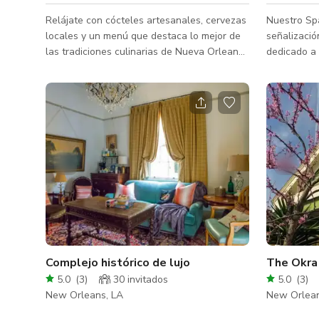
Relájate con cócteles artesanales, cervezas
Nuestro Sp
locales y un menú que destaca lo mejor de
señalizaci
las tradiciones culinarias de Nueva Orleans
dedicado a 
en U Bar & Restaurant. Este lugar elegante
vintage y a
pero acogedor ofrece una deliciosa fusión
soplado de 
de cocina contemporánea y platos
neón están
inspirados en NOLA, perfecto para una
haciendo q
comida deliciosa o una bebida casual. La
“Un lugar b
zona circundante cuenta con una vibrante
Podemos ac
escena gastronómica con restaurantes y
un mínimo de 6 horas. 
bares de moda que ofrecen desde cocinas
mensaje
criollas clásicas hasta joyas culinarias inte
Complejo histórico de lujo
The Okra 
5.0
(
3
)
30 invitados
5.0
(
3
)
New Orleans, LA
New Orlean