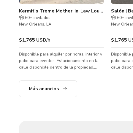
Kermit's Treme Mother-In-Law Lounge
Salón | B
60+ invitados
60+ invi
New Orleans, LA
New Orlean
$1.765 USD
/h
$1.765 U
Disponible para alquiler por horas, interior y
Disponible p
patio para eventos. Estacionamiento en la
patio para 
calle disponible dentro de la propiedad.
calle dispo
***La tarifa publicada es solo la tarifa de
***La tarif
alquiler del espacio, comida y bebida no
alquiler de
están incluidas aún. Envíe consultas para
están inclu
Más anuncios
más detalles.
más detalle