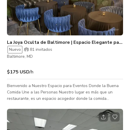
La Joya Oculta de Baltimore | Espacio Elegante para E
Nuevo
81 invitados
Baltimore, MD
$175 USD
/h
Bienvenido a Nuestro Espacio para Eventos Donde la Buena
Comida Une a las Personas Nuestro lugar es más que un
restaurante, es un espacio acogedor donde la comida
deliciosa, los cócteles artesanales y la hospitalidad
excepcional se combinan para crear experiencias memorables.
Ya sea que estés planeando un almuerzo informal, una hora
feliz, una cena íntima o una celebración privada, cada visita