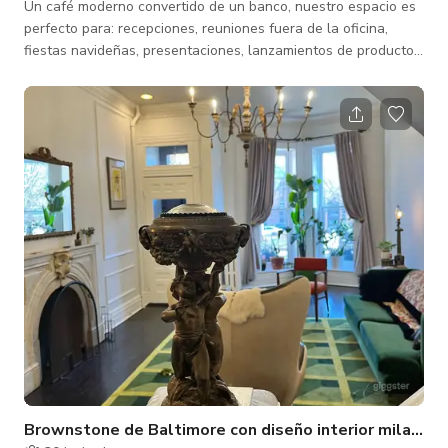
Un café moderno convertido de un banco, nuestro espacio es
perfecto para: recepciones, reuniones fuera de la oficina,
fiestas navideñas, presentaciones, lanzamientos de productos,
cenas, recepciones de cóctel y cualquier otra idea que su
equipo tenga. Nuestro espacio de 1500 pies cuadrados está
ubicado en el corazón del centro de Baltimore. Características:
- Encantador espacio abierto para una atmósfera única. -
Arreglo flexible para mesas y sillas - Grandes ventanas con
vista a la ci
Brownstone de Baltimore con diseño interior milanés