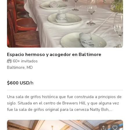
Espacio hermoso y acogedor en Baltimore
60+ invitados
Baltimore, MD
$600 USD
/h
Una sala de grifos histórica que fue construida a principios de
siglo. Situada en el centro de Brewers Hill, y que alguna vez
fue la sala de grifos original para la cerveza Natty Boh,
nuestro salón de cocina artesanal y cócteles actual conserva
todo su encanto original, con la opción de un toque
gastronómico sofisticado. Ya sea por las paredes rústicas de