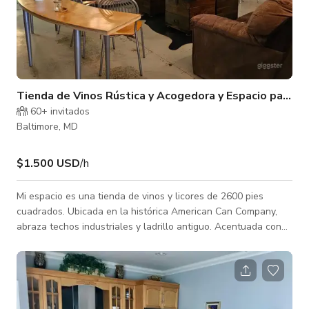
Tienda de Vinos Rústica y Acogedora y Espacio para E
60+ invitados
Baltimore, MD
$1.500 USD
/h
Mi espacio es una tienda de vinos y licores de 2600 pies
cuadrados. Ubicada en la histórica American Can Company,
abraza techos industriales y ladrillo antiguo. Acentuada con
luces centelleantes, accesorios reciclados de otras joyas de
Charm City y una hermosa pared suspendida de flores de 8x8.
Las paredes están alineadas con una selección curada de
vinos, licores y productos. Las puertas de vidrio delanteras y
la gran puerta corrediza de vidrio permiten mucha luz natural