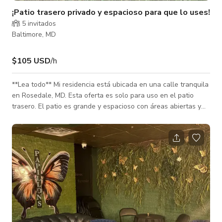
¡Patio trasero privado y espacioso para que lo uses!
5 invitados
Baltimore, MD
$105 USD
/h
**Lea todo** Mi residencia está ubicada en una calle tranquila
en Rosedale, MD. Esta oferta es solo para uso en el patio
trasero. El patio es grande y espacioso con áreas abiertas y
áreas sombreadas cubiertas por árboles. Hay mucho espacio
para talleres al aire libre, clases de fitness, parrilladas, fiestas
y más. Quítese el estrés y reserve un espacio privado en una
ubicación conveniente. El espacio es perfecto para encuentros
acogedores con una fogata (existente o trae la tuya) o fi