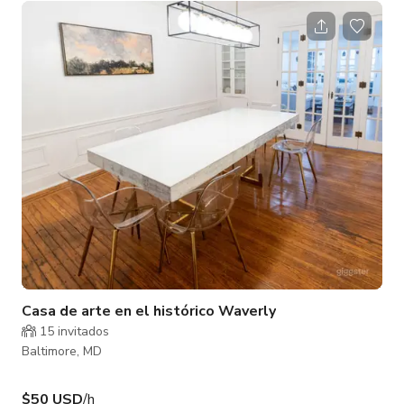
luz natural y ofrecen acceso a un balcón privado que rodea el
edificio, con vistas panorámicas al puerto de Baltimore y las
encantadoras calles adoquinadas de Fells Point. Estos
espacios logran un equilibrio perfecto entre el carácter
histórico y la funciona
Casa de arte en el histórico Waverly
15 invitados
Baltimore, MD
$50 USD
/h