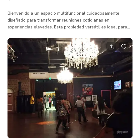
Bienvenido a un espacio multifuncional cuidadosamente
diseñado para transformar reuniones cotidianas en
experiencias elevadas. Esta propiedad versátil es ideal para
eventos íntimos, proyectos creativos, reuniones y creación de
contenido, donde la comodidad se encuentra con el estilo y la
funcionalidad. El espacio Nuestro espacio cuenta con un
diseño abierto y luminoso con elementos de diseño
intencionales que se fotografían hermosamente y fluyen sin
problemas para diversos usos. Ya sea q