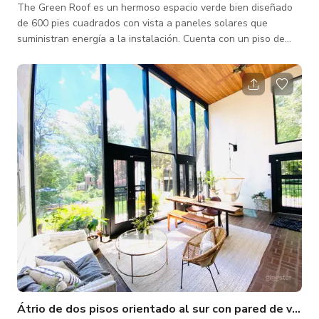
The Green Roof es un hermoso espacio verde bien diseñado
de 600 pies cuadrados con vista a paneles solares que
suministran energía a la instalación. Cuenta con un piso de
madera perimetral y senderos de piedra a través del jardín en
la azotea. Este es un gran espacio para eventos en días
soleados y noches despejadas con iluminación estándar en la
azotea. Este espacio está adyacente al Ecology Center, que
también está disponible para alquiler.
Átrio de dos pisos orientado al sur con pared de vidrio