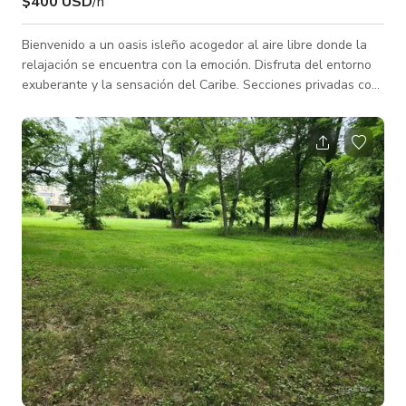
$400 USD
/h
Bienvenido a un oasis isleño acogedor al aire libre donde la
relajación se encuentra con la emoción. Disfruta del entorno
exuberante y la sensación del Caribe. Secciones privadas con
sombrillas y sillas lounge disponibles bajo petición. Date un
gusto con deliciosos aperitivos en nuestro bar al aire libre,
mira los partidos en nuestras televisiones exteriores, mientras
te relajas en nuestro Pabellón VIP con bar privado, asientos
cómodos y un ambiente que te hace sentir como si escaparas
a