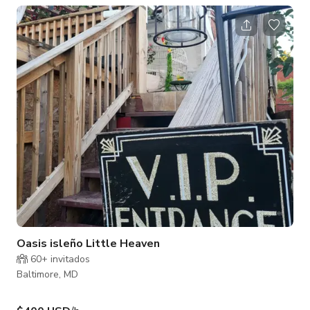
glamorosa y espaciosa 4/3 está en el corazón de Patterson
Park. Recientemente renovada completamente, pero
conservando características históricas, ha sido usada
anteriormente para sesiones fotográficas, cenas y otras
celebraciones, pero la ubicación es versátil y
Oasis isleño Little Heaven
60+ invitados
Baltimore, MD