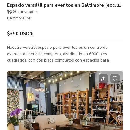
Espacio versátil para eventos en Baltimore (exclusivo)
60+ invitados
Baltimore, MD
$350 USD
/h
Nuestro versátil espacio para eventos es un centro de
eventos de servicio completo, distribuido en 6000 pies
cuadrados, con dos pisos completos con espacios para
eventos con apariencia totalmente diferente para satisfacer
todas tus necesidades festivas. Además de los dos salones
principales, también hay una sala de espera para la
comodidad de los invitados. Además de nuestro sistema de
sonido de última generación y mobiliario de lujo que incluye
manteles, etc., que están incluidos en los