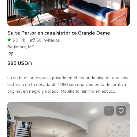
Suite Parlor en casa histórica Grande Dame
5.0
(
4
)
60 invitados
Baltimore, MD
$85 USD
/h
La suite es un espacio privado en el segundo piso de una casa
histórica de la década de 1850 con una chimenea decorativa
original en negro y dorado. Mobiliario mínimo en estilo
moderno de mediados de siglo con decoración vintage global,
este espacio ofrece usos flexibles. También funciona como
Airbnb; la cama king size se desmonta fácilmente para
acomodar su evento. Los techos altos de 12 pies son
perfectos para su próxima exhibición de galería, sesión de
filmación/fotografía o proye