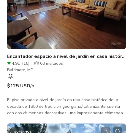
Encantador espacio a nivel de jardín en casa histórica
4.91
(
15
)
60 invitados
Baltimore, MD
$125 USD
/h
El piso privado a nivel de jardín en una casa histórica de la
década de 1850 de tradición georgiana/italianizante cuenta
con dos chimeneas decorativas: una impresionante chimenea
de mármol blanco en la sala de recepción y una chimenea
tradicional de ladrillo en el comedor/biblioteca. Los paneles
originales de las ventanas y los pisos de madera en todo el
SUPERHOST