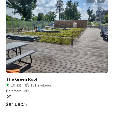
espacio ofrecen una visión del gran pasado de la casa. Las
dos habitaciones principales están divididas por puertas
francesas, que pres
The Green Roof
5.0
(
3
)
151 invitados
Baltimore, MD
$94 USD
/h