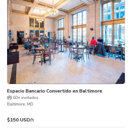
ladrillo, las instalaciones industriales, los cócteles artesanales
servidos en nuestro salón Jaded, los grifos artesanales
Stillwater
Espacio Bancario Convertido en Baltimore
60+ invitados
Baltimore, MD
$150 USD
/h