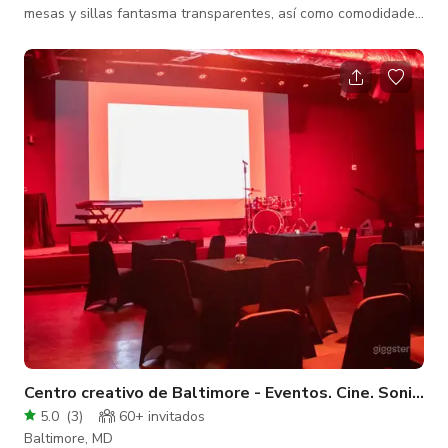
mesas y sillas fantasma transparentes, así como comodidades
adicionales como cocina, altavoces surround bluetooth, wifi,
bar móvil y un hermoso patio y pasillo que pueden usarse de
varias maneras. También ofrecemos múltiples paquetes.
Centro creativo de Baltimore - Eventos. Cine. Sonido.
5.0
(
3
)
60+ invitados
Baltimore, MD