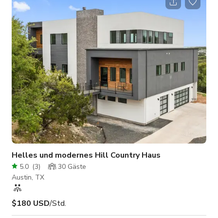
für Ihr Foto- oder Filmshooting. Der Raum kann nahtlos von
einer Szene zur nächsten wechseln und bietet endlose
Optionen, Vielfalt und Flexibilität. Innenlager: 12.000
Quadratfuß Außenrasen: 10.000 Quadratfuß Zusät
Helles und modernes Hill Country Haus
5.0
(
3
)
30
Gäste
Austin, TX
$180 USD
/Std.