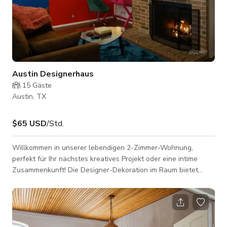
Austin Designerhaus
15
Gäste
Austin, TX
$65 USD
/Std.
Willkommen in unserer lebendigen 2-Zimmer-Wohnung,
perfekt für Ihr nächstes kreatives Projekt oder eine intime
Zusammenkunft! Die Designer-Dekoration im Raum bietet
einen einzigartigen Hintergrund für Ihre intime Veranstaltung
oder Ihr kreatives Projekt. Die Wände sind in einer
wunderschönen Farbpalette gestrichen, die eine warme und
einladende Atmosphäre schafft. Es gibt verschiedene
einzigartige, fotografierbare Orte im Raum. Sie können die