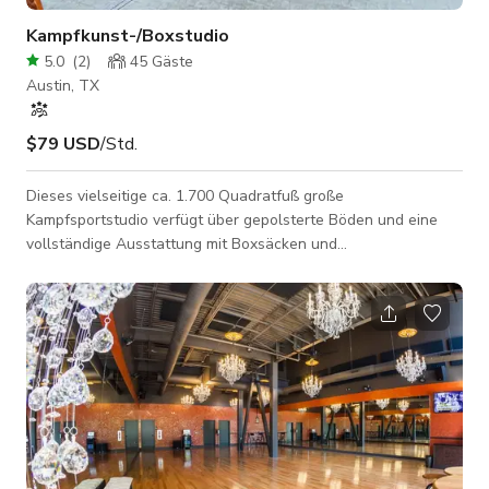
Kampfkunst-/Boxstudio
5.0
(
2
)
45
Gäste
Austin, TX
$79 USD
/Std.
Dieses vielseitige ca. 1.700 Quadratfuß große
Kampfsportstudio verfügt über gepolsterte Böden und eine
vollständige Ausstattung mit Boxsäcken und
Trainingsgeräten. Ideal für die Aufnahme energiegeladener
Szenen in Kickboxen, Boxen, MMA oder Jiu-Jitsu, eignet sich
der Raum auch hervorragend als Probenraum, Workshop-Ort
oder Fitness-Shooting. Sauberes, offenes Layout mit viel
natürlichem Licht und einer rauen, aber gepflegten Ästhetik
macht ihn aus jedem Winkel kamerareif. Ob Sie eine K