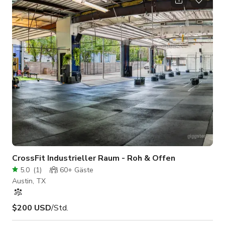
Shootings genutzt. 4 Schlafzimmer, 3 Vollbäder, darunter 2
Kinderzimmer und ein Home Office. Neutraler moderner Kamin
mit viel natürlichem Licht. Keine Genehmigungen erforderlich.
Flache, produktionstaug
CrossFit Industrieller Raum - Roh & Offen
5.0
(
1
)
60+
Gäste
Austin, TX
$200 USD
/Std.