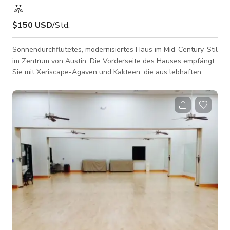
$150 USD
/Std.
Sonnendurchflutetes, modernisiertes Haus im Mid-Century-Stil
im Zentrum von Austin. Die Vorderseite des Hauses empfängt
Sie mit Xeriscape-Agaven und Kakteen, die aus lebhaften
roten Felsen wachsen. Beim Betreten des Hauses öffnet sich
die traditionelle Fassade zu einem modernen und hellen
offenen Raum – komplett mit umlaufenden Schiebetüren aus
Glas und einer modernen Küche für Köche. Das Studio im
hinteren Bereich begeistert mit seinen hohen
Holzbalkendecken. * Hinweis: Wir haben ein