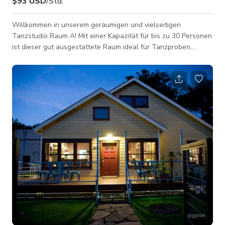
$93 USD
/Std.
Willkommen in unserem geräumigen und vielseitigen
Tanzstudio Raum A! Mit einer Kapazität für bis zu 30 Personen
ist dieser gut ausgestattete Raum ideal für Tanzproben,
Fitnesskurse, Workshops und mehr. Mit viel Platz für
Bewegung und Kreativität bietet Tanzstudio Raum A die
perfekte Umgebung für Ihre nächste Veranstaltung. Verfügt
über 7x8 Fuß große bodentiefe Spiegel, die entlang der
Wände jedes Raumes verlaufen. Jeder Raum verfügt über
maßgeschneiderte Ballettstangen, die an