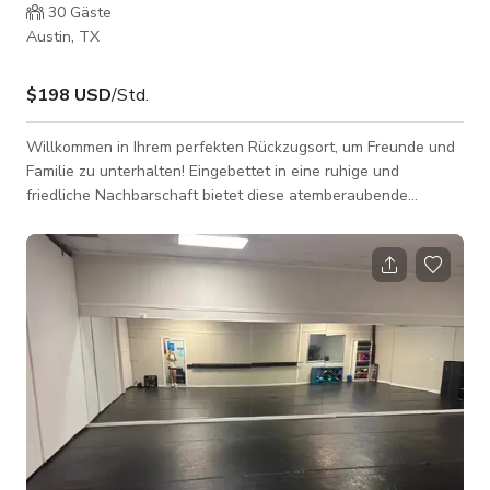
30
Gäste
Austin, TX
$198 USD
/Std.
Willkommen in Ihrem perfekten Rückzugsort, um Freunde und
Familie zu unterhalten! Eingebettet in eine ruhige und
friedliche Nachbarschaft bietet diese atemberaubende
Immobilie eine außergewöhnliche Mischung aus Entspannung
und Unterhaltung und ist somit der ideale Ort, um
unvergessliche Erinnerungen zu schaffen. Hauptmerkmale:
Tauchen Sie ein in eine Welt der Freizeit mit unserem großen,
einladenden Pool – eine Oase der Erfrischung und
Entspannung. Ob Sie an einem warmen Nachmittag die S