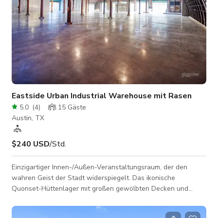
Eastside Urban Industrial Warehouse mit Rasen
5.0
(
4
)
15
Gäste
Austin, TX
$240 USD
/Std.
Einzigartiger Innen-/Außen-Veranstaltungsraum, der den
wahren Geist der Stadt widerspiegelt. Das ikonische
Quonset-Hüttenlager mit großen gewölbten Decken und
freiliegender Stahlkonstruktion sowie die großzügige
angrenzende Rasenfläche sind eine perfekte leere Leinwand