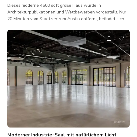
Dieses moderne 4600 sqft große Haus wurde in
Architekturpublikationen und Wettbewerben vorgestellt. Nur
20 Minuten vom Stadtzentrum Austin entfernt, befindet sich
dieses Haus auf über anderthalb Hektar Land. Es gibt mehrere
Terrassen und Balkone im ersten und zweiten Stock mit
Talblick. Die meisten Fenster reichen vom Boden bis zur Decke
und lassen viel natürliches Licht herein. Die Hauptebene
bietet eine offene Küche, Ess- und Wohnzimmerbereich mit
modernem Kamin. Der Garten verfügt auße
Moderner Industrie-Saal mit natürlichem Licht