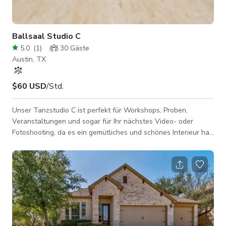
Ballsaal Studio C
5.0
(
1
)
30
Gäste
Austin, TX
$60 USD
/Std.
Unser Tanzstudio C ist perfekt für Workshops, Proben,
Veranstaltungen und sogar für Ihr nächstes Video- oder
Fotoshooting, da es ein gemütliches und schönes Interieur hat,
das am besten zu Ihren Projekten für TV-Werbespots,
Musikvideos, Social-Media-Inhalte und vieles mehr passt.
Fragen Sie immer den Gastgeber nach der Verfügbarkeit des
Raums. Bitte beachten Sie, dass sich die Preise je nach Art der
Produktion ändern können. Fragen Sie immer den Gastgeber
nach individuellen Preisen oder