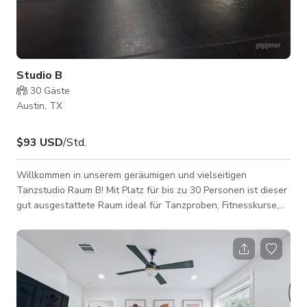
Studio B
30
Gäste
Austin, TX
$93 USD
/Std.
Willkommen in unserem geräumigen und vielseitigen
Tanzstudio Raum B! Mit Platz für bis zu 30 Personen ist dieser
gut ausgestattete Raum ideal für Tanzproben, Fitnesskurse,
Workshops und mehr. Mit viel Raum für Bewegung und
Kreativität bietet Tanzstudio Raum B die perfekte Umgebung
für Ihre nächste Veranstaltung. Verfügt über 7x8 Fuß große
Spiegel von Boden bis zur Decke, die entlang der Wände
jedes Raumes verlaufen. Jeder Raum verfügt über
maßgeschneiderte Ballettstangen, die an