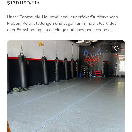
$130 USD
/Std.
Unser Tanzstudio-Hauptballsaal ist perfekt für Workshops,
Proben, Veranstaltungen und sogar für Ihr nächstes Video-
oder Fotoshooting, da es ein gemütliches und schönes
Interieur hat, das am besten zu Ihren Projekten für TV-
Werbespots, Musikvideos, Social-Media-Inhalte und vieles
mehr passt. Fragen Sie immer den Gastgeber nach der
Verfügbarkeit des Raums. Bitte beachten Sie, dass sich die
Preise je nach Art der Produktion ändern können. Fragen Sie
immer den Gastgeber nach individuellen