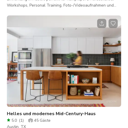
Workshops, Personal Training, Foto-/Videoaufnahmen und
mehr! Unser Raum verfügt über professionelle 1,5"
Kampfsportmatten in den Trainingsbereichen, reichlich
Parkplätze und inklusive Ausrüstung. Unser Raum umfasst:
Einladenden Eingangsbereich Hauptstudio (Raum 1 - ca. 1.500
Quadratfuß) - Überschwemmt mit natürlichem Licht durch
große Fenster. - Spiegelwand ideal für Form
Helles und modernes Mid-Century-Haus
5.0
(
1
)
45
Gäste
Austin, TX