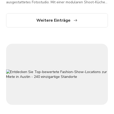
ausgestattetes Fotostudio. Mit einer modularen Shoot-Küche
und einer Vorbereitungs-Küche steht das Studio als Mietraum
für Fotografen, Küchenkreative, Lebensmittel- und
Getränkemarken, Produktaufnahmen sowie kleine Workshops
Weitere Einträge
und Veranstaltungen zur Verfügung.