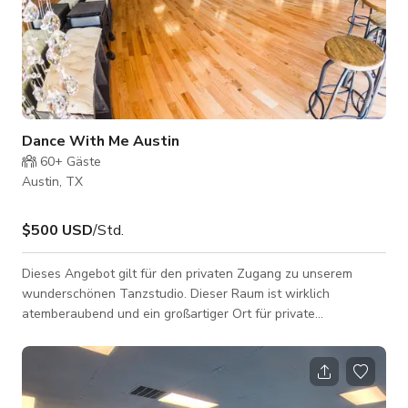
Dance With Me Austin
60+
Gäste
Austin, TX
$500 USD
/Std.
Dieses Angebot gilt für den privaten Zugang zu unserem
wunderschönen Tanzstudio. Dieser Raum ist wirklich
atemberaubend und ein großartiger Ort für private
Veranstaltungen, Produktionen und eine Vielzahl anderer
Zusammenkünfte. Bitte senden Sie eine Nachricht mit den
Details Ihrer Gruppe für weitere Informationen. Wir erlauben
nur bestimmte Arten von Veranstaltungen. Preise: • Montag-