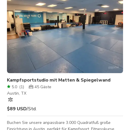
Freitag vor 17 Uhr: $500 pro Stunde, kann je nach
Gästeanzahl steigen • Montag-Freitag nach 17 Uhr:
Kampfsportstudio mit Matten & Spiegelwand
5.0
(
1
)
45
Gäste
Austin, TX
$89 USD
/Std.
Buchen Sie unsere anpassbare 3.000 Quadratfuß große
Einrichtung in Austin, perfekt für Kampfsport, Fitnesskurse,