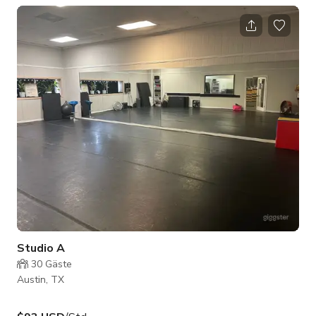
– 5.1 Meilen AUS International Airport – 7.1 Meilen University
of Texas Campus – 3.8 Meilen Mueller - 2.8 Meilen Circuit of
the America – 14 Meilen Diese neu renovierte Immobilie bietet
hochwertige Ausstattungen und brandneue Möbel, was sie
zum perfekten Ort
Studio A
30
Gäste
Austin, TX