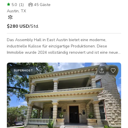
5.0
(
1
)
45
Gäste
Austin, TX
$280 USD
/Std.
Das Assembly Hall in East Austin bietet eine moderne,
industrielle Kulisse für einzigartige Produktionen. Diese
Immobilie wurde 2024 vollständig renoviert und ist eine neue
Ergänzung der Eventszene in East Austin. Die Immobilie
verfügt über eine voll klimatisierte 5500 Quadratfuß große
Haupthalle, einen separaten 1000 Quadratfuß großen
SUPERHOST
Konferenzraum und einen 2000 Quadratfuß großen Innenhof
für Film- und Fotoshootings. HINWEIS: Jede Aktivität (oder
Live-Event) mit mehr als 50 Gäste