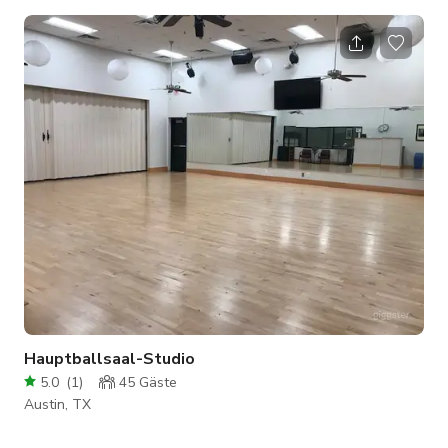
Koiteich. Die Ruhe der Umgebung wird durch luxuriöse
Annehmlichkeiten ergänzt, darunter ein Michael Phelps
Whirlpool, eine Sauna und ein holzbefeuerter Pizzaofen. Ob
Sie Entspannung oder Abenteuer suchen, dieser Ort bietet die
perfekte Mischung aus natürlicher Schönheit und modernem
Komfort. Wenn Sie mehr als 15 Personen in I
Hauptballsaal-Studio
5.0
(
1
)
45
Gäste
Austin, TX