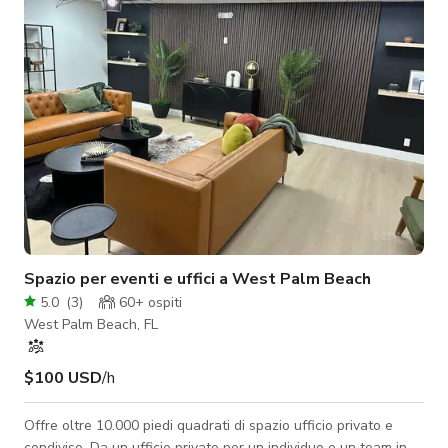
interni ed esterni permettono configurazioni uniche e
personalizzabili per eventi. Un
Spazio per eventi e uffici a West Palm Beach
5.0
(
3
)
60+
ospiti
West Palm Beach, FL
$100 USD
/h
Offre oltre 10.000 piedi quadrati di spazio ufficio privato e
condiviso. Da un ufficio privato per un individuo o un team in