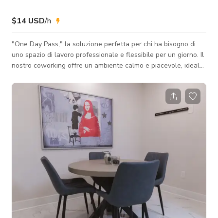
$14 USD
/h
"One Day Pass," la soluzione perfetta per chi ha bisogno di
uno spazio di lavoro professionale e flessibile per un giorno. Il
nostro coworking offre un ambiente calmo e piacevole, ideale
per lavorare e connettersi con altri professionisti. Cosa include
il One Day Pass? • Uso delle aree comuni: Accesso a tutte le
nostre aree comuni, perfette per lavorare, rilassarsi o
incontrare altri professionisti. • Cibo e snack: Goditi cibo, snack
e caffè gratuiti durante tutta la giornata. �