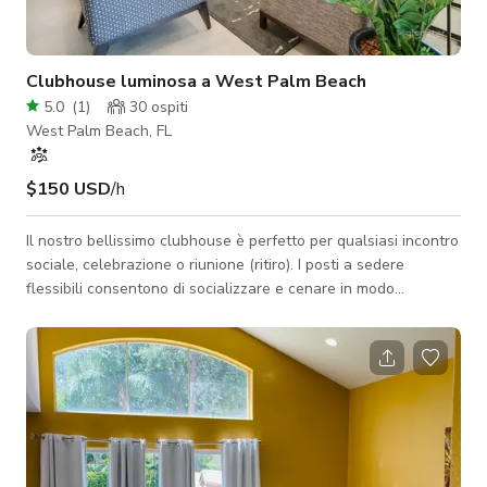
Clubhouse luminosa a West Palm Beach
5.0
(
1
)
30
ospiti
West Palm Beach, FL
$150 USD
/h
Il nostro bellissimo clubhouse è perfetto per qualsiasi incontro
sociale, celebrazione o riunione (ritiro). I posti a sedere
flessibili consentono di socializzare e cenare in modo
informale. L'uso della piscina non è consentito. Caratteristiche
dello spazio: - WiFi - Disposizioni di posti a sedere informali:
divani, poltrone club, tavoli - Cucina: mini-frigo, lavastoviglie,
lavandino, grande piano di lavoro, sgabelli da bar - TV HD da
55": connessioni HDMI e USB per collegare e visualizzare -