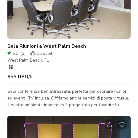
Sala Riunioni a West Palm Beach
5.0
(
3
)
15
ospiti
West Palm Beach, FL
$55 USD
/h
Sala conferenze ben attrezzata, perfetta per ospitare riunioni
ed eventi. TV inclusa. Offriamo anche servizi di posta virtuale.
Il nostro ambiente innovativo è progettato per favorire la
collaborazione e la produttività. Questo è un luogo dove la
tua azienda può prosperare e le tue idee possono prendere il
volo.