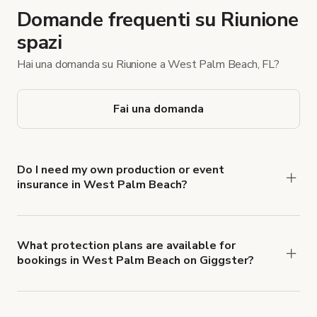
Domande frequenti su Riunione
spazi
Hai una domanda su Riunione a West Palm Beach, FL?
Fai una domanda
Do I need my own production or event
insurance in West Palm Beach?
Yes. All renters are required to carry
Comprehensive Liability and Property Damage
insurance with liability coverage of no less than
What protection plans are available for
bookings in West Palm Beach on Giggster?
$1,000,000.
Giggster offers Damage Protection coverage that
you can add to a booking at checkout.
Learn more