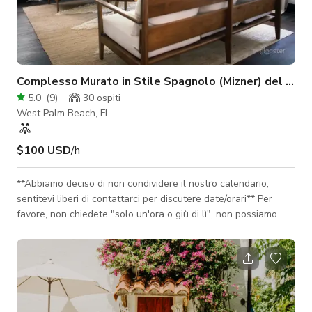
Complesso Murato in Stile Spagnolo (Mizner) del 1925
5.0
(
9
)
30
ospiti
West Palm Beach, FL
$100 USD
/h
**Abbiamo deciso di non condividere il nostro calendario,
sentitevi liberi di contattarci per discutere date/orari** Per
favore, non chiedete "solo un'ora o giù di lì", non possiamo
soddisfare queste richieste. La prima casa costruita nel
quartiere di Parker Ridge in Florida nel 1923. Questa
"showhouse" si trova in un quartiere vintage ed è la casa di
alcuni degli alberi originali. L'intero "composto" è recintato per
la privacy e ci sono due cancelli. Uno con un vialetto e l'altro
con prat