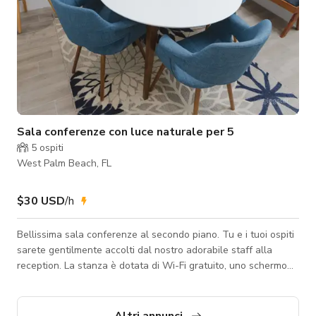
Sala conferenze con luce naturale per 5
5
ospiti
West Palm Beach, FL
$30 USD
/h
Bellissima sala conferenze al secondo piano. Tu e i tuoi ospiti
sarete gentilmente accolti dal nostro adorabile staff alla
reception. La stanza è dotata di Wi-Fi gratuito, uno schermo
TV per presentazioni e posti a sedere per 4-5 persone. Goditi
una tazza di caffè, acqua e snack offerti da noi. È possibile
aggiungere posti per ospitare 5 persone, l'ufficio ha (2) grandi
Altri annunci