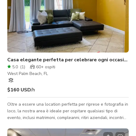
Casa elegante perfetta per celebrare ogni occasione
5.0
(
1
)
60+
ospiti
West Palm Beach, FL
$160 USD
/h
Oltre a essere una location perfetta per riprese e fotografia in
loco, la nostra area è ideale per ospitare qualsiasi tipo di
evento, inclusi matrimoni, compleanni, ritiri aziendali, incontri
tra amici e cene in famiglia. La pianta comprende una cucina,
zona pranzo, sala colazione, soggiorno familiare, soggiorno,