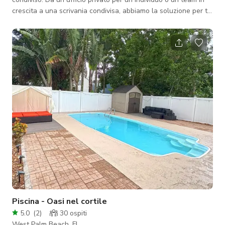
crescita a una scrivania condivisa, abbiamo la soluzione per te.
Offriamo anche servizi di posta virtuale. Il nostro ambiente
innovativo è progettato per favorire la collaborazione e la
produttività. Questo è un luogo dove la tua attività può
prosperare e le tue idee possono prendere il volo.
Piscina - Oasi nel cortile
5.0
(
2
)
30
ospiti
West Palm Beach, FL