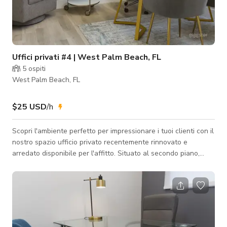
Uffici privati #4 | West Palm Beach, FL
5
ospiti
West Palm Beach, FL
$25 USD
/h
Scopri l'ambiente perfetto per impressionare i tuoi clienti con il
nostro spazio ufficio privato recentemente rinnovato e
arredato disponibile per l'affitto. Situato al secondo piano,
offre sia privacy che accessibilità, mentre il parcheggio in loco
garantisce comodità. I tuoi ospiti saranno accolti
calorosamente dal nostro cordiale personale alla reception,
aggiungendo un tocco professionale a ogni incontro. Vivi
comfort, stile e funzionalità in uno spazio progettato per
elevare le tue inter