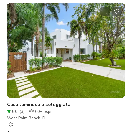
garantisce comodità. I tuoi ospiti saranno accolti
calorosamente dal nostro personale di reception,
aggiungendo un tocco professionale a ogni incontro. Vivi
comfort, stile e funzionalità in uno spazio progettato per
elevare le tue interazion
Casa luminosa e soleggiata
5.0
(
3
)
60+
ospiti
West Palm Beach, FL