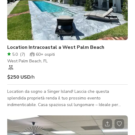
Location Intracoastal a West Palm Beach
5.0
(
7
)
60+
ospiti
West Palm Beach, FL
$250 USD
/h
Location da sogno a Singer Island! Lascia che questa
splendida proprietà renda il tuo prossimo evento
indimenticabile. Casa spaziosa sul lungomare – Ideale per
produzioni, servizi fotografici/video, riunioni e eventi intimi.
Questa spettacolare casa sul canale offre il perfetto equilibrio
tra eleganza e fascino tropicale. Splendide viste sull'acqua
offrono lo sfondo perfetto per ogni occasione. Ampi spazi