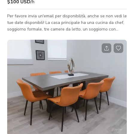
$100 USD
/h
Per favore invia un'email per disponibilità, anche se non vedi le
tue date disponibili! La casa principale ha una cucina da chef,
soggiorno formale, tre camere da letto, un soggiorno con
divano letto e schermo piatto, 2 bagni completi, un bagno di
servizio e sala da pranzo con posti a sedere per più di 10
persone. La casa degli ospiti ha una cucina, soggiorno, due
camere da letto e un bagno. Ristrutturata e arredata di
recente. Il nuovo appartamento giardino arredato con bagno
completo e cu