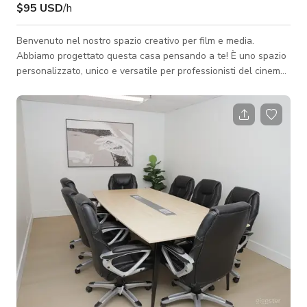
$95 USD
/h
Benvenuto nel nostro spazio creativo per film e media.
Abbiamo progettato questa casa pensando a te! È uno spazio
personalizzato, unico e versatile per professionisti del cinema
e delle industrie creative. Amiamo lavorare con team visionari
che apprezzano sia la facilità che il fascino della nostra
proprietà. Con un lotto di 52.000 piedi quadrati, c'è molto
spazio per allestire attrezzature, parcheggiare veicoli e van di
produzione, ospitare catering o semplicemente godersi l'ampio
ambient