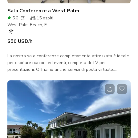
Sala Conferenze a West Palm
5.0
(
3
)
15
ospiti
West Palm Beach, FL
$50 USD
/h
La nostra sala conferenze completamente attrezzata è ideale
per ospitare riunioni ed eventi, completa di TV per
presentazioni. Offriamo anche servizi di posta virtuale.
Progettato per ispirare la collaborazione e aumentare la
produttività, il nostro spazio innovativo è dove la tua azienda
può crescere e le tue idee possono volare.