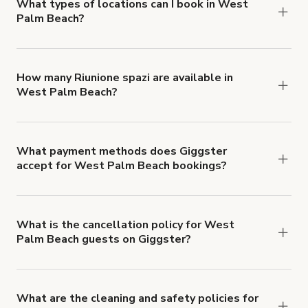
about Giggster's Damage Protection coverage.
What types of locations can I book in West
Palm Beach?
You can choose from 42 types! Just search for
locations in West Palm Beach at
giggster.com
,
then click 'Filters' to look for something specific.
How many Riunione spazi are available in
West Palm Beach?
Right now, there are 54 Riunione spazi available in
West Palm Beach.
What payment methods does Giggster
accept for West Palm Beach bookings?
You can pay for your booking with a credit card, or
with ACH or wire transfer for bookings over $4k.
What is the cancellation policy for West
Palm Beach guests on Giggster?
Refund options vary, based on when the booking
is canceled.
Learn more about Giggster's
cancellation and refund policy
.
What are the cleaning and safety policies for