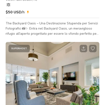
$50 USD
/h
The Backyard Oasis – Una Destinazione Stupenda per Servizi
Fotografici 📸✨ Entra nel Backyard Oasis, un meraviglioso
rifugio all'aperto progettato per essere lo sfondo perfetto per
servizi fotografici di alto livello, campagne di brand e contenuti
per social media. Questo ambiente lussuoso in stile resort è
dove l'eleganza tropicale incontra la sofisticazione moderna.
SUPERHOST
🌊 Piscina scintillante & Spa – L'acqua cristallina riflette
magnificamente la luce naturale, creando scatti da sogno