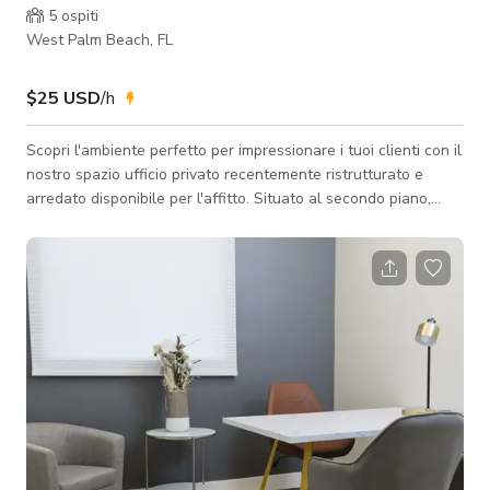
5
ospiti
West Palm Beach, FL
$25 USD
/h
Scopri l'ambiente perfetto per impressionare i tuoi clienti con il
nostro spazio ufficio privato recentemente ristrutturato e
arredato disponibile per l'affitto. Situato al secondo piano,
offre sia privacy che accessibilità, mentre il parcheggio in loco
garantisce comodità. I tuoi ospiti saranno accolti
calorosamente dal nostro cordiale staff alla reception,
aggiungendo un tocco professionale a ogni incontro. Vivi
comfort, stile e funzionalità in uno spazio progettato per
elevare le tue inter