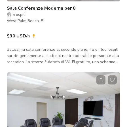
Sala Conferenze Moderna per 8
5
ospiti
West Palm Beach, FL
$30 USD
/h
Bellissima sala conferenze al secondo piano. Tu e i tuoi ospiti
sarete gentilmente accolti dal nostro adorabile personale alla
reception. La stanza è dotata di Wi-Fi gratuito, uno schermo
TV per presentazioni e posti a sedere per 8 persone. Goditi
una tazza di caffè, acqua e snack con noi. Questo spazio è
un'area privata ideale per riunioni in presenza.