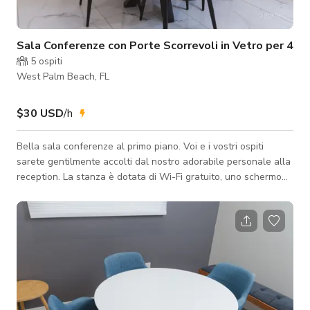
Sala Conferenze con Porte Scorrevoli in Vetro per 4
5
ospiti
West Palm Beach, FL
$30 USD
/h
Bella sala conferenze al primo piano. Voi e i vostri ospiti
sarete gentilmente accolti dal nostro adorabile personale alla
reception. La stanza è dotata di Wi-Fi gratuito, uno schermo
TV per presentazioni e posti a sedere per 4 persone. Godetevi
una tazza di caffè, acqua e snack offerti da noi. Lo spazio
offre 4 posti a sedere posizionati con un dipinto artistico unico
di fronte al tavolo, include porte scorrevoli in vetro senza
finestre all'interno dello spazio.