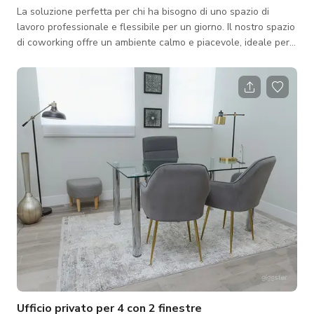
La soluzione perfetta per chi ha bisogno di uno spazio di
lavoro professionale e flessibile per un giorno. Il nostro spazio
di coworking offre un ambiente calmo e piacevole, ideale per
lavorare e connettersi con altri professionisti. Cosa è incluso
nello spazio? • Uso delle aree comuni: Accesso a tutte le
nostre aree comuni, perfette per lavorare, rilassarsi o
incontrare altri professionisti. • 1 ora nella sala podcast:
Sedute confortevoli e design ergonomico per sessioni di
registrazione
Ufficio privato per 4 con 2 finestre