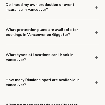
Do I need my own production or event
insurance in Vancouver?
Yes. All renters are required to carry
Comprehensive Liability and Property Damage
insurance with liability coverage of no less than
What protection plans are available for
bookings in Vancouver on Giggster?
$1,000,000.
Giggster offers Damage Protection coverage that
you can add to a booking at checkout.
Learn more
about Giggster's Damage Protection coverage.
What types of locations can I book in
Vancouver?
You can choose from 42 types! Just search for
locations in Vancouver at
giggster.com
, then click
'Filters' to look for something specific.
How many Riunione spazi are available in
Vancouver?
Right now, there are 25 Riunione spazi available in
Vancouver.
What payment methods does Giggster