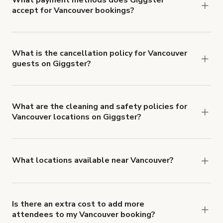
accept for Vancouver bookings?
You can pay for your booking with a credit card, or
with ACH or wire transfer for bookings over $4k.
What is the cancellation policy for Vancouver
guests on Giggster?
Refund options vary, based on when the booking
is canceled.
Learn more about Giggster's
cancellation and refund policy
.
What are the cleaning and safety policies for
Vancouver locations on Giggster?
Now more than ever, your health and safety is our
number one priority. We've outlined specific
health and safety requirements for both hosts
What locations available near Vancouver?
and guests.
Learn more about Giggster's COVID-
You'll find up to 42 different types of locations in
19 Health & Safety Measures
.
Vancouver. Just start a search at
giggster.com
and
narrow things down with the 'Filter' option.
Is there an extra cost to add more
attendees to my Vancouver booking?