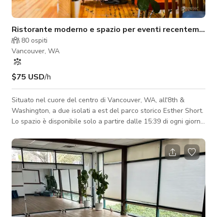
Ristorante moderno e spazio per eventi recentemente
80
ospiti
Vancouver, WA
$75 USD
/h
Situato nel cuore del centro di Vancouver, WA, all'8th &
Washington, a due isolati a est del parco storico Esther Short.
Lo spazio è disponibile solo a partire dalle 15:39 di ogni giorno
feriale. Disponibilità tutto il giorno nei fine settimana (sabato e
domenica) L'uso della cucina o del personale aggiuntivo non è
incluso, ma può essere negoziato in base alle esigenze
specifiche. Servizio catering completo disponibile. Per favore
contattateci per maggiori informazioni.