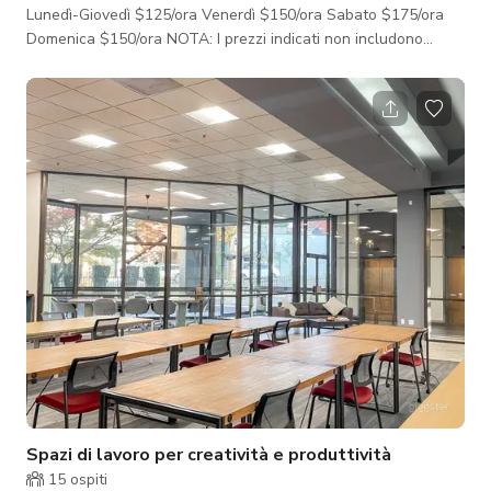
Lunedì-Giovedì $125/ora Venerdì $150/ora Sabato $175/ora
Domenica $150/ora NOTA: I prezzi indicati non includono
tavoli, sedie e tovaglie. Offriamo queste opzioni di noleggio a
un costo aggiuntivo. Siamo felici di creare un preventivo
personalizzato con tutte le tue esigenze di noleggio per
eventi. Puoi anche vedere i prezzi e ulteriori dettagli sul nostro
sito web, UniquelyYouEventVenue.com Lo spazio completo del
locale è di
Spazi di lavoro per creatività e produttività
15
ospiti