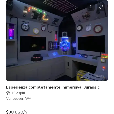
garage con porta a graffiti anni '80 e luci al neon all'interno, e
una macchina del tempo.
Esperienza completamente immersiva | Jurassic Tours
15
ospiti
Vancouver, WA
$38 USD
/h