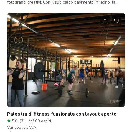
fotografici creativi. Con il suo caldo pavimento in legno, la
disposizione flessibile dei tavoli rotondi e le pareti dai toni
neutri, questa location intima è perfetta per incontri che
valorizzano comfort e funzionalità. La disposizione include
ampi posti a sedere, un'area lounge morbida e uno spazio
aperto facilmente adattabile per workshop, feste o
produzione di contenuti. Che s
Palestra di fitness funzionale con layout aperto
5.0
(
3
)
60
ospiti
Vancouver, WA