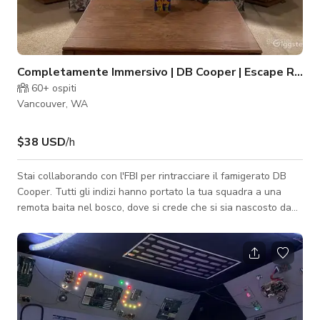
Completamente Immersivo | DB Cooper | Escape Room
60+
ospiti
Vancouver, WA
$38 USD
/h
Stai collaborando con l'FBI per rintracciare il famigerato DB
Cooper. Tutti gli indizi hanno portato la tua squadra a una
remota baita nel bosco, dove si crede che si sia nascosto da
quando è saltato con il paracadute da un aereo dirottato con
quasi $200,000 in denaro del riscatto. Troverai il dirottatore
volante con i suoi soldi all'interno, o è solo un altro falso
indizio nel caso dell'Operazione: DB Cooper?