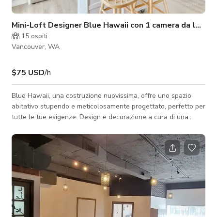
Mini-Loft Designer Blue Hawaii con 1 camera da letto
15
ospiti
Vancouver, WA
$75 USD
/h
Blue Hawaii, una costruzione nuovissima, offre uno spazio
abitativo stupendo e meticolosamente progettato, perfetto per
tutte le tue esigenze. Design e decorazione a cura di una
coppia di graphic designer. Questo mini-loft di design con una
camera da letto, 435 piedi quadrati, convertito da un garage, ti
aspetta con il suo fascino moderno e comfort. La camera da
letto è accentuata da una parete con carta da parati tropicale
blu profondo e il soggiorno ha un murale di ibisco sottile per
dare u