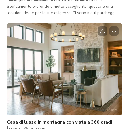
Immergiti nel bellissimo e ricercato quartiere Lincoln.
Storicamente profondo e molto accogliente, questa è una
location ideale per le tue esigenze. Ci sono molti parcheggi in
strada a non più di un isolato di distanza, ma qualsiasi
marciapiede va bene. C'è molto spazio nel cortile per quasi
ogni attività. C'è solo una piccola cucina. Le attività dovranno
organizzarsi di conseguenza.
Casa di lusso in montagna con vista a 360 gradi