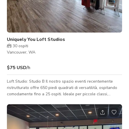
Uniquely You Loft Studios
30
ospiti
Vancouver, WA
$75 USD
/h
Loft Studio: Studio B Il nostro spazio eventi recentemente
ristrutturato offre 650 piedi quadrati di versatilità, ospitando
comodamente fino a 25 ospiti. Ideale per piccole classi,
riunioni e sessioni fotografiche, Studio B dispone di tre grandi
finestre che inondano lo spazio di luce naturale. Vivi la
perfetta combinazione di funzionalità e atmosfera in questo
ambiente accogliente. Disponibile da lunedì a domenica Loft
Studio: Suite D Questo spazio è di 800 piedi quadrati ed è