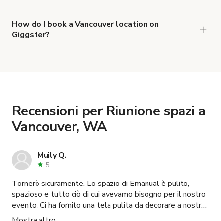
now are
,
Spazio per eventi Hidden House
and
Spazio eventi moderno e splendido
How do I book a Vancouver location on
Giggster?
.
Palestra di fitness funzionale con layout aperto
When you find the right venue, you can connect
with the host to get additional info and work out
the details. Once everything is all set, you can
book and pay for the location in a couple of clicks.
Learn more about booking locations
.
Recensioni per Riunione spazi a
Vancouver, WA
Muily Q.
5
Tornerò sicuramente. Lo spazio di Emanual è pulito,
spazioso e tutto ciò di cui avevamo bisogno per il nostro
evento. Ci ha fornito una tela pulita da decorare a nostro
piacimento. La posizione era anche molto comoda.
Mostra altro