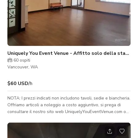
Uniquely You Event Venue - Affitto solo della stanza f
60
ospiti
Vancouver, WA
$60 USD
/h
NOTA: I prezzi indicati non includono tavoli, sedie e biancheria.
Offriamo articoli a noleggio a costo aggiuntivo, si prega di
consultare il nostro sito web UniquelyYouEventVenue.com o
contattarci per un preventivo personalizzato. La Sala Frontale
è disponibile solo per prenotazioni dal lunedì al giovedì. La
sala frontale è di 800 piedi quadrati con un bagno. È perfetta