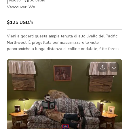
Nuovo
30
ospiti
Vancouver, WA
$125 USD
/h
Vieni a goderti questa ampia tenuta di alto livello del Pacific
Northwest. È progettata per massimizzare le viste
panoramiche a lunga distanza di colline ondulate, fitte foreste
sempreverdi e lo skyline della città di Portland. L'architettura
utilizza un flusso senza soluzione di continuità tra interno ed
esterno, soffitti alti e un mix deliberato di materiali organici e
testurizzati con accessori moderni dalle linee pulite.