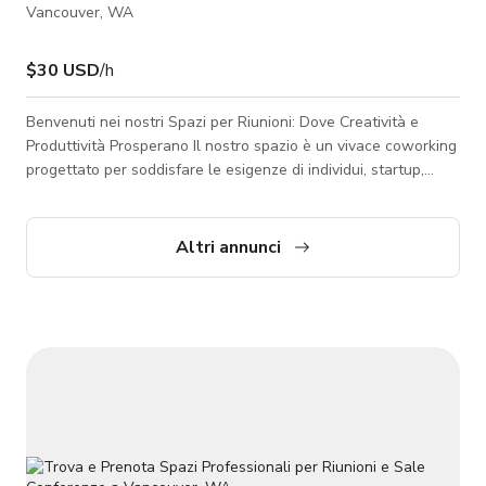
Vancouver, WA
$30 USD
/h
Benvenuti nei nostri Spazi per Riunioni: Dove Creatività e
Produttività Prosperano Il nostro spazio è un vivace coworking
progettato per soddisfare le esigenze di individui, startup,
team di produzione e aziende consolidate. Situato in un'area
comoda e accessibile, il nostro spazio unisce innovazione e
comunità, offrendo un ambiente ispiratore dove grandi idee e
Altri annunci
collaborazioni prendono forma. Che tu stia cercando un luogo
per lavorare, incontrarti o creare, abbiamo ciò di cui hai
bisogno.