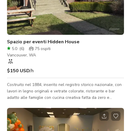
Spazio per eventi Hidden House
5.0
(
6
)
75
ospiti
Vancouver, WA
$150 USD
/h
Costruito nel 1884, inserito nel registro storico nazionale, con
lavori in legno originali e vetrate colorate, ristorante e bar
adatto alle famiglie con cucina creativa fatta da zero e
servizio gentile e professionale in un ambiente storico
bellissimo. Di proprietà di una coppia locale di chef
professionisti esperti. Offriamo con piacere cibo sano e
servizio cortese! Ecco cosa puoi aspettarti: cibo fatto in casa,
piatti sostanziosi, ingredienti freschi, pane fatto in casa,