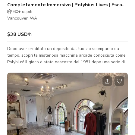
Completamente Immersivo | Polybius Lives | Escape 
60+
ospiti
Vancouver, WA
$38 USD
/h
Dopo aver ereditato un deposito dal tuo zio scomparso da
tempo, scopri la misteriosa macchina arcade conosciuta come
Polybius! Il gioco è stato nascosto dal 1981 dopo una serie di
morti misteriose in una sala giochi di Portland. La leggenda
metropolitana si è appena risvegliata e vuole giocare...
riuscirai a ingannare il gioco arcade più misterioso mai creato?
ATTENZIONE: Durante questa esperienza vengono utilizzate
luci che potrebbero non essere sicure per chi soffre di
epilessia o altre se