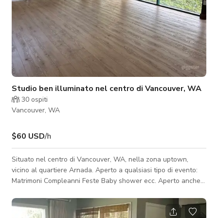
Studio ben illuminato nel centro di Vancouver, WA
30
ospiti
Vancouver, WA
$60 USD
/h
Situato nel centro di Vancouver, WA, nella zona uptown,
vicino al quartiere Arnada. Aperto a qualsiasi tipo di evento:
Matrimoni Compleanni Feste Baby shower ecc. Aperto anche a
piccoli incontri e conferenze. Lo studio è splendidamente
illuminato per un'esperienza migliore. Facci sapere cosa ti
serve, così possiamo allestirlo!