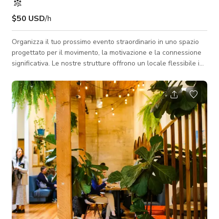
$50 USD
/h
Organizza il tuo prossimo evento straordinario in uno spazio
progettato per il movimento, la motivazione e la connessione
significativa. Le nostre strutture offrono un locale flessibile in
stile industriale, perfetto per sessioni di team building,
workshop sul benessere, celebrazioni fitness, eventi
comunitari e riunioni private di gruppo. Con oltre 2.000 piedi
quadrati di spazio aperto, soffitti alti, attrezzature di forza
premium e un'estetica pulita e minimalista, la struttura può
essere a