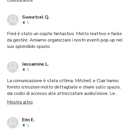
Sweetcel Q.
5
Fred è stato un ospite fantastico. Molto reattivo e facile
da gestire. Amiamo organizzare i nostri eventi pop-up nel
suo splendido spazio.
Jessamine L.
5
La comunicazione è stata ottima. Mitchell e Clair hanno
fornito istruzioni molto dettagliate e chiare sullo spazio,
dai codici di accesso alle attrezzature audio/visive. Le
foto e le descrizioni dello spazio erano accurate, e lo
Mostra altro
spazio era molto pulito! È anche in una posizione molto
comoda. Affitterei di nuovo questo spazio in futuro.
Erin E.
5