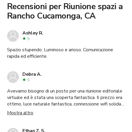
Learn more about booking locations
.
Recensioni per Riunione spazi a
Rancho Cucamonga, CA
Ashley R.
5
Spazio stupendo. Luminoso e arioso. Comunicazione
rapida ed efficiente.
Debra A.
5
Avevamo bisogno di un posto per una riunione editoriale
virtuale ed è stata una scoperta fantastica. Il prezzo era
ottimo, luce naturale fantastica, connessione wifi solida,
illuminazione extra e oggetti di scena. Facile mettersi in
Mostra altro
contatto con Sasha per domande e nessun problema ad
entrare nello spazio. Parcheggio proprio accanto e molto
parcheggio in strada.
Ethan Z. S.