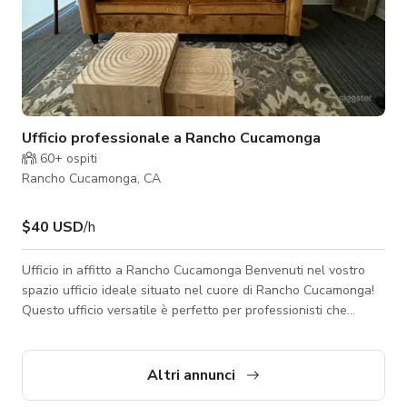
Ufficio professionale a Rancho Cucamonga
60+
ospiti
Rancho Cucamonga, CA
$40 USD
/h
Ufficio in affitto a Rancho Cucamonga Benvenuti nel vostro
spazio ufficio ideale situato nel cuore di Rancho Cucamonga!
Questo ufficio versatile è perfetto per professionisti che
cercano un ambiente produttivo. Caratteristiche - **Posizione
privilegiata:** Situato in un vivace distretto commerciale,
l'ufficio è facilmente accessibile dalle principali autostrade,
Altri annunci
garantendo comodità per voi e i vostri clienti. Godete della