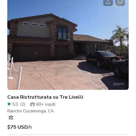
collegare e mostrare - Illuminazione decorativa d'accento -
Spazio completamente privato Tour 3D:
https://www.udr.com/inland-empire-apartments/rancho-
cucamonga/verano-at-rancho-cucam
Casa Ristrutturata su Tre Livelli
5.0
(
2
)
60+
ospiti
Rancho Cucamonga, CA
$75 USD
/h