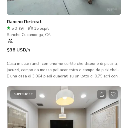
Rancho Retreat
5.0
(
9
)
15
ospiti
Rancho Cucamonga, CA
$38 USD
/h
Casa in stile ranch con enorme cortile che dispone di piscina,
jacuzzi, campo da mezza pallacanestro e campo da pickleball.
È una casa di 3.064 piedi quadrati su un lotto di 0,75 acri con 4
camere da letto, 3 bagni e un garage convertito in ufficio.
Ottimo posto per ospitare baby shower, quinceañera o feste
di compleanno. ASSOLUTAMENTE NIENTE FESTE
SUPERHOST
NOTTURNE/RAGERS! No musica ad alto volume la sera.