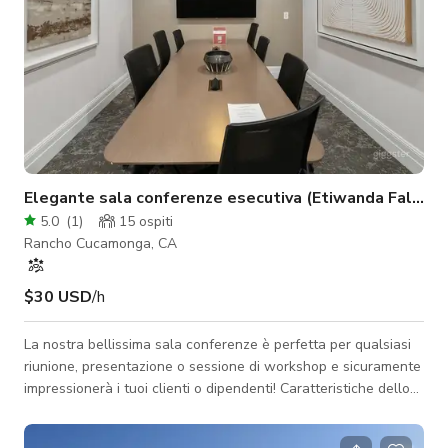
Elegante sala conferenze esecutiva (Etiwanda Falls)
5.0
(
1
)
15
ospiti
Rancho Cucamonga, CA
$30 USD
/h
La nostra bellissima sala conferenze è perfetta per qualsiasi
riunione, presentazione o sessione di workshop e sicuramente
impressionerà i tuoi clienti o dipendenti! Caratteristiche dello
spazio: - WiFi - Grande tavolo da conferenza - 7 sedie girevoli,
2 sedie imbottite - TV HD da 65": connessioni HDMI e USB per