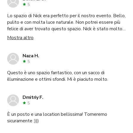
5
Lo spazio di Nick era perfetto per il nostro evento. Bello,
pulito e con molta luce naturale. Non potrei essere più
felice di aver trovato questo spazio. Nick è stato molto
disponibile e premuroso. Anche il parcheggio era comodo.
Mostra altro
L'intera proprietà è splendidamente curata, piena di
bellissime opere d'arte e piante che aggiungono
all'atmosfera complessiva. Prenoterò sicuramente di
Naza H.
nuovo lo spazio di Nick... sto anche considerando il suo
5
speakeasy sulla proprietà per la festa della mia azienda.
Questo è uno spazio fantastico, con un sacco di
Consiglio vivamente questo spazio!
illuminazione e ottimi sfondi. Mi è piaciuto molto.
Dmitriy F.
5
È un posto e una location bellissima! Torneremo
sicuramente :)))