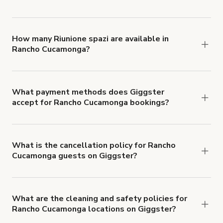
You can choose from 42 types! Just search for
locations in Rancho Cucamonga at
giggster.com
,
then click 'Filters' to look for something specific.
How many Riunione spazi are available in
Rancho Cucamonga?
Right now, there are 12 Riunione spazi available in
Rancho Cucamonga.
What payment methods does Giggster
accept for Rancho Cucamonga bookings?
You can pay for your booking with a credit card, or
with ACH or wire transfer for bookings over $4k.
What is the cancellation policy for Rancho
Cucamonga guests on Giggster?
Refund options vary, based on when the booking
is canceled.
Learn more about Giggster's
cancellation and refund policy
.
What are the cleaning and safety policies for
Rancho Cucamonga locations on Giggster?