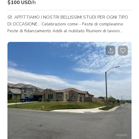
$100 USD
/h
SÌ!, AFFITTIAMO I NOSTRI BELLISSIMI STUDI PER OGNI TIPO
DI OCCASIONE... Celebrazioni come - Feste di compleanno
Feste di fidanzamento Addii al nubilato Riunioni di lavoro
Spazio per danza / Istruzione fitness Celebrazioni di ogni tipo!
Ambiente non fumatori / Fumare con supplemento Hai 15
minuti prima della tua festa per allestire, includi il tempo di
allestimento nel totale della prenotazione Non lavare i vestiti
davanti all'edificio *Wi-Fi gratuito per gli ospiti disponibile