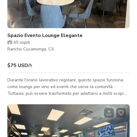
Spazio Evento Lounge Elegante
45
ospiti
Rancho Cucamonga, CA
$75 USD
/h
Durante l'orario lavorativo regolare, questo spazio funziona
come lounge per vino ed eventi che serve la comunità.
Tuttavia, può essere trasformato per adattarsi a molti scopi.
Con mobili facilmente spostabili, puoi rendere lo spazio tuo.
Composto da due stanze e una cucina di preparazione, può
essere usato per produzione cinematografica, podcasting,
eventi, riunioni aziendali, mixer, opportunità di networking e
altro.