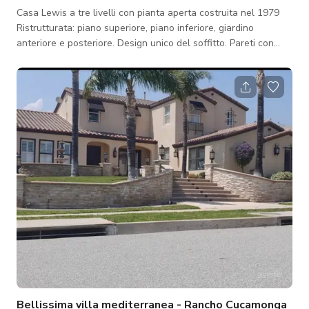
Casa Lewis a tre livelli con pianta aperta costruita nel 1979
Ristrutturata: piano superiore, piano inferiore, giardino
anteriore e posteriore. Design unico del soffitto. Pareti con
accenti glitter. Pietra scintillante. Cornici in tutto, grande
parete a specchio, pavimenti in travertino, moquette nello
spazio soggiorno formale e nella camera da letto principale.
Bellissime porte doppie in ferro battuto con design di apertura
in vetro. Doccia in pietra per 2 persone, vasca spa al piano
superiore
Bellissima villa mediterranea - Rancho Cucamonga