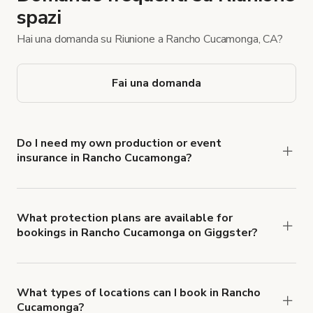
spazi
Hai una domanda su Riunione a Rancho Cucamonga, CA?
Fai una domanda
Do I need my own production or event
insurance in Rancho Cucamonga?
Yes. All renters are required to carry
Comprehensive Liability and Property Damage
insurance with liability coverage of no less than
What protection plans are available for
bookings in Rancho Cucamonga on Giggster?
$1,000,000.
Giggster offers Damage Protection coverage that
you can add to a booking at checkout.
Learn more
about Giggster's Damage Protection coverage.
What types of locations can I book in Rancho
Cucamonga?