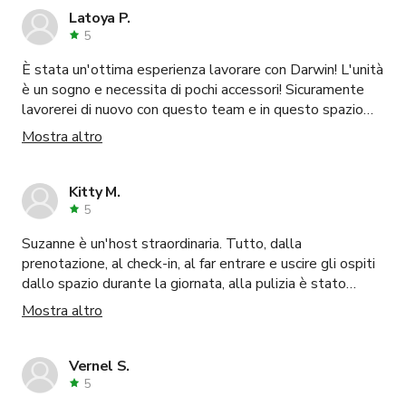
Latoya P.
5
È stata un'ottima esperienza lavorare con Darwin! L'unità
è un sogno e necessita di pochi accessori! Sicuramente
lavorerei di nuovo con questo team e in questo spazio
Latoya
Mostra altro
Kitty M.
5
Suzanne è un'host straordinaria. Tutto, dalla
prenotazione, al check-in, al far entrare e uscire gli ospiti
dallo spazio durante la giornata, alla pulizia è stato
impeccabile. È gentile e disponibile, e lo spazio stesso
Mostra altro
ha soddisfatto perfettamente le nostre esigenze.
Ottimo AV, spazio confortevole. La porta del bagno era
un po' strana, ma a parte questo, perfetto. Consiglio
Vernel S.
vivamente questo spazio e Suzanne!
5