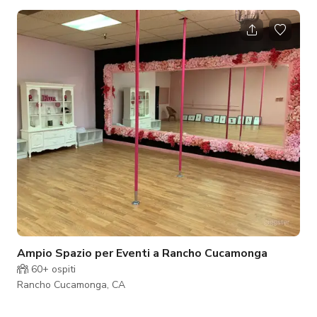
ambiente naturale ti permette di godere di un'atmosfera
rustica moderna con autentico barbecue texano, affumicato
fresco ogni giorno in loco. Il nostro team esperto ha ospitato
oltre 300 eventi, grandi e piccoli, adattandosi alle esigenze dei
nostri ospiti. Offriamo un'esperienza economica e siamo
orgogliosi d
Ampio Spazio per Eventi a Rancho Cucamonga
60+
ospiti
Rancho Cucamonga, CA