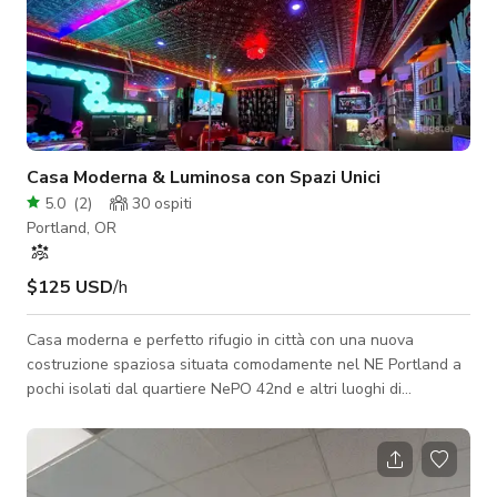
Casa Moderna & Luminosa con Spazi Unici
5.0
(
2
)
30
ospiti
Portland, OR
$125 USD
/h
Casa moderna e perfetto rifugio in città con una nuova
costruzione spaziosa situata comodamente nel NE Portland a
pochi isolati dal quartiere NePO 42nd e altri luoghi di
interesse. Ci piacerebbe ospitare il tuo prossimo servizio
fotografico, servizio per riviste, servizio prodotto, servizio video
e altro ancora! La casa presenta un piano aperto al livello
inferiore che include un pianoforte a coda Petrof di sei piedi,