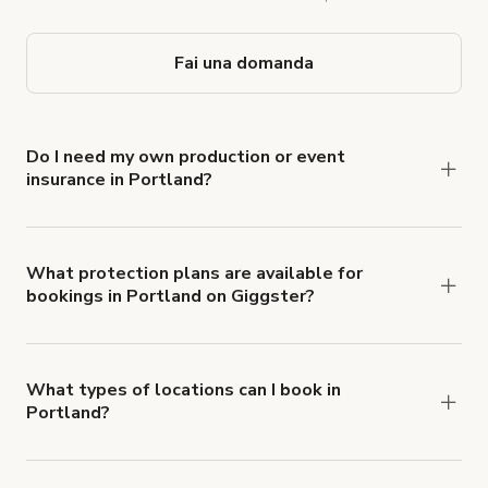
Fai una domanda
Do I need my own production or event
insurance in Portland?
Yes. All renters are required to carry
Comprehensive Liability and Property Damage
insurance with liability coverage of no less than
What protection plans are available for
bookings in Portland on Giggster?
$1,000,000.
Giggster offers Damage Protection coverage that
you can add to a booking at checkout.
Learn more
about Giggster's Damage Protection coverage.
What types of locations can I book in
Portland?
You can choose from 42 types! Just search for
locations in Portland at
giggster.com
, then click