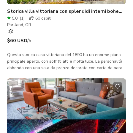
Storica villa vittoriana con splendidi interni bohemien
5.0
(
1
)
60
ospiti
Portland, OR
$60 USD
/h
Questa storica casa vittoriana del 1890 ha un enorme piano
principale aperto, con soffitti alti e molta luce. La personalità
abbonda con una sala da pranzo decorata con carta da parati
unica, mobili colorati e arte, e molte belle piante. I pavimenti
originali in legno di abete Douglas e una stufa a legna le
conferiscono un'atmosfera accogliente. La cucina moderna e
luminosa presenta una combinazione di piastrelle a chevron e
metropolitana, elettrodomestici in acciaio inox, isola vintage
turches