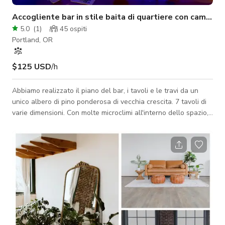
Accogliente bar in stile baita di quartiere con camino
5.0
(
1
)
45
ospiti
Portland, OR
$125 USD
/h
Abbiamo realizzato il piano del bar, i tavoli e le travi da un
unico albero di pino ponderosa di vecchia crescita. 7 tavoli di
varie dimensioni. Con molte microclimi all'interno dello spazio,
abbiamo la capacità di ospitare feste o scene piccole o grandi.
Un angolo sul retro è perfetto per allestire una scena intima
per 2 persone o un tavolo, musica dal vivo o per utilizzare il
nostro schermo a scomparsa per presentazioni. Un camino
conferisce allo spazio un'atmosfera accogliente da baita e il