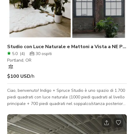
Studio con Luce Naturale e Mattoni a Vista a NE Portl
5.0
(
4
)
30
ospiti
Portland, OR
$100 USD
/h
Ciao, benvenuto! Indigo + Spruce Studio è uno spazio di 1.700
piedi quadrati con luce naturale (1000 piedi quadrati al livello
principale + 700 piedi quadrati nel soppalco/stanza posteriore)
con soffitti a volta. Perfetto per fotografia, videografia, piccoli
eventi, riunioni, yoga e altro. Contattaci per dettagli
sull'evento. Lo studio presenta due pareti in mattoni a vista,
grandi finestre a riquadri e due pareti bianche, inclusa una