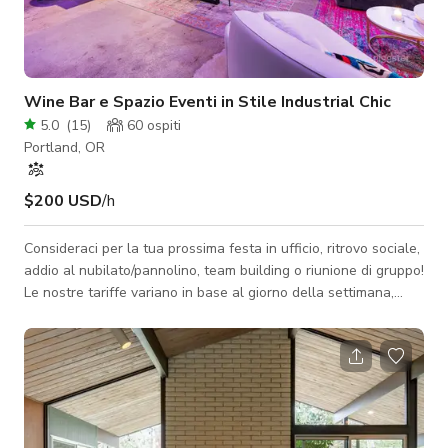
Wine Bar e Spazio Eventi in Stile Industrial Chic
5.0
(
15
)
60
ospiti
Portland, OR
$200 USD
/h
Consideraci per la tua prossima festa in ufficio, ritrovo sociale,
addio al nubilato/pannolino, team building o riunione di gruppo!
Le nostre tariffe variano in base al giorno della settimana,
all'orario e ai servizi richiesti. Per favore chiedi informazioni e
assicurati di fornire quante più informazioni possibili sul tuo
evento, e ti risponderemo il più rapidamente possibile! Le
caratteristiche del nostro spazio: - Posizione centrale sulla
linea Max e linea FX2. - Ampia stanza con soffitti