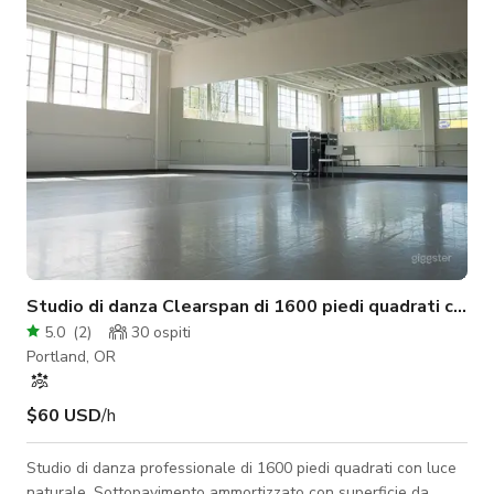
parete d'ingresso in vetro smerigliato unica. *SI PREGA D
Studio di danza Clearspan di 1600 piedi quadrati con l
5.0
(
2
)
30
ospiti
Portland, OR
$60 USD
/h
Studio di danza professionale di 1600 piedi quadrati con luce
naturale. Sottopavimento ammortizzato con superficie da