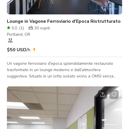
Lounge in Vagone Ferroviario d'Epoca Ristrutturato
5.0
(
1
)
30
ospiti
Portland, OR
$50 USD
/h
Un vagone ferroviario d'epoca splendidamente restaurato
trasformato in un lounge moderno e dall'atmosfera
suggestiva. Situato in un lotto isolato vicino a OMSI senza
vicini nelle vicinanze, questo è il gioiello nascosto perfetto per
riunioni o anche eventi con musica intensa. Perfetto per: eventi
DJ, club, listening party, compleanni e ritrovi aziendali notturni.
Il Lounge Principale: soffitti ad arco, illuminazione regolabile e
ampi posti a sedere in velluto blu lussuoso per tutta la tua
squ