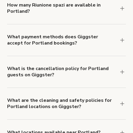
'Filters' to look for something specific.
How many Riunione spazi are available in
Portland?
Right now, there are 117 Riunione spazi available
in Portland.
What payment methods does Giggster
accept for Portland bookings?
You can pay for your booking with a credit card, or
with ACH or wire transfer for bookings over $4k.
What is the cancellation policy for Portland
guests on Giggster?
Refund options vary, based on when the booking
is canceled.
Learn more about Giggster's
cancellation and refund policy
.
What are the cleaning and safety policies for
Portland locations on Giggster?
Now more than ever, your health and safety is our
number one priority. We've outlined specific
health and safety requirements for both hosts
What locations available near Portland?