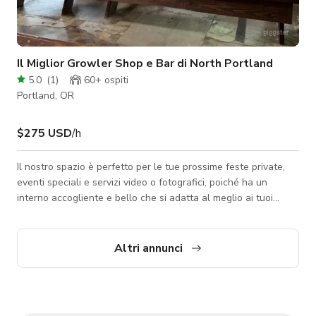
Il Miglior Growler Shop e Bar di North Portland
5.0
(
1
)
60+
ospiti
Portland, OR
$275 USD
/h
Il nostro spazio è perfetto per le tue prossime feste private,
eventi speciali e servizi video o fotografici, poiché ha un
interno accogliente e bello che si adatta al meglio ai tuoi
progetti per spot televisivi, video musicali, contenuti per social
media e molto altro. Chiedi sempre all'host la disponibilità
dello spazio. PRENOTA ORA TRAMITE GIGGSTER!
Altri annunci