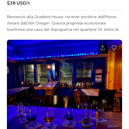
$38 USD
/h
Benvenuti alla Gradient House, recente vincitrice dell'Honor
Award dall'AIA Oregon. Questa proprietà eccezionale
trasforma una casa del dopoguerra nel quartiere St. Johns di
Portland in un campus live-work tempestivo e sofisticato. Uniti
da un tetto condiviso e una palette di materiali, la Gradient
House e il Gradient Studio incorniciano un cortile che si
affaccia sull'iconico St. Johns Bridge, sul fiume Willamette e
sulle West Hills. All'interno della casa, rimarrai colpito dalle
linee pulite