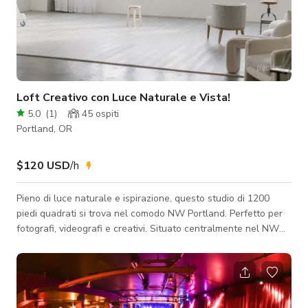
Loft Creativo con Luce Naturale e Vista!
5.0
(
1
)
45
ospiti
Portland, OR
$120 USD
/h
Pieno di luce naturale e ispirazione, questo studio di 1200
piedi quadrati si trova nel comodo NW Portland. Perfetto per
fotografi, videografi e creativi. Situato centralmente nel NW
Portland, con viste panoramiche sul centro città, le West Hills
e il ponte Fremont. Unità angolare con 300 piedi quadrati di
finestre rivolte a sud-ovest e est che offrono la migliore luce
di tutto l'edificio, tutto il giorno. Edificio sicuro e protetto, con
posto auto coperto designato, ascensori per merci e pas