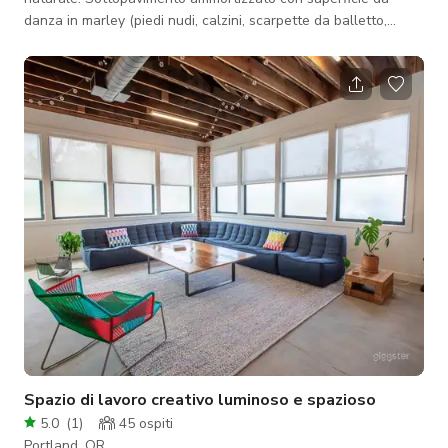
danza in marley (piedi nudi, calzini, scarpette da balletto,
scarpe selezionate/approvate solo). Barre da balletto portatili,
sistema audio, pianoforte disponibili. Stanza privata per
cambiarsi, trucco, ecc. disponibile. Vista dal lobby. Ampio
parcheggio gratuito in strada (limite 2 ore). Ottimo accesso
WiFi. Vicino a caffetterie e opzioni di cibo.
Spazio di lavoro creativo luminoso e spazioso
5.0
(
1
)
45
ospiti
Portland, OR