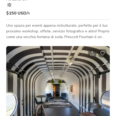
$150 USD
/h
Uno spazio per eventi appena ristrutturato, perfetto per il tuo
prossimo workshop, offsite, servizio fotografico e altro! Proprio
come una vecchia fontana di soda, Prescott Fountain è un
luogo dove la comunità di Portland si riunisce, si connette e
condivide una soda - o, nel nostro caso, un caffè. Ha molta
luce naturale, tre aree lounge e due cabine telefoniche
private. C'è un bar per caffè completamente fornito con una
macchina espresso La Marzocco (caffè in grani e latte inclusi!),
pia