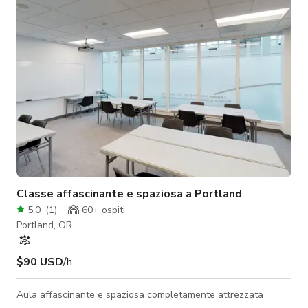
due aree esterne coperte ciascuna con il proprio camino a
gas, una vasca idr
Classe affascinante e spaziosa a Portland
5.0
(
1
)
60+
ospiti
Portland, OR
$90 USD
/h
Aula affascinante e spaziosa completamente attrezzata