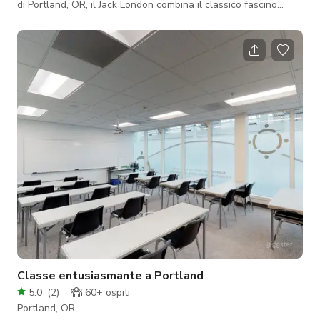
di Portland, OR, il Jack London combina il classico fascino
speakeasy di un club jazz sotterraneo storico con le moderne
funzionalità di un club all'avanguardia del 21° secolo.
Classe entusiasmante a Portland
5.0
(
2
)
60+
ospiti
Portland, OR