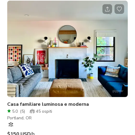
all'esterno intorno al focolare a gas coperto tutto l'anno. Lo
spazio esterno presenta una vasca idromassaggio incassata
per 6 persone immersa in un giardino ispirato al Giappone con
cascata. All'interno vanta finestre dal pavimento al soffitto,
pavimenti in sughero
Casa familiare luminosa e moderna
5.0
(
5
)
45
ospiti
Portland, OR
$150 USD
/h