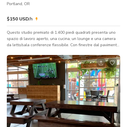
Portland, OR
$150 USD
/h
Questo studio premiato di 1.400 piedi quadrati presenta uno
spazio di lavoro aperto, una cucina, un lounge e una camera
da letto/sala conferenze flessibile. Con finestre dal pavimento
al soffitto, lo studio incornicia un cortile con vista sul ponte St.
Johns, sul fiume Willamette e sulle West Hills. Un soffitto a
volta si eleva fino a un'altezza di 16 piedi, dando allo spazio
una sensazione ariosa perfetta per servizi fotografici, riunioni
o brainstorming creativi. La casa è stata una collabor