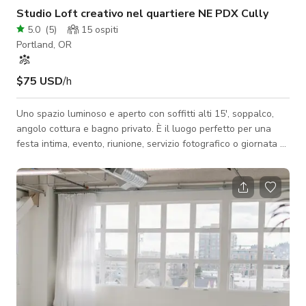
Studio Loft creativo nel quartiere NE PDX Cully
5.0
(
5
)
15
ospiti
Portland, OR
$75 USD
/h
Uno spazio luminoso e aperto con soffitti alti 15', soppalco,
angolo cottura e bagno privato. È il luogo perfetto per una
festa intima, evento, riunione, servizio fotografico o giornata di
ritiro con amici! Grandi pareti bianche offrono opportunità per
vari generi fotografici. Pareti vignetta più piccole offrono
espressioni artistiche come sfondo per vibrazioni creative. La
luce del giorno entra attraverso molte finestre e porte e una
grande porta del garage può essere aperta nelle giornate