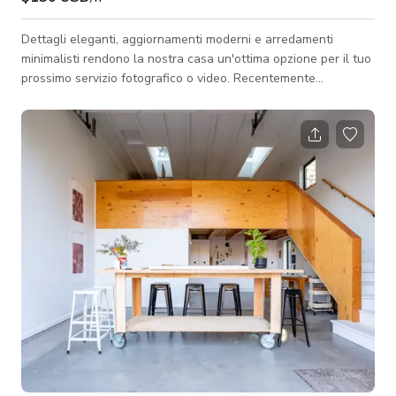
Dettagli eleganti, aggiornamenti moderni e arredamenti
minimalisti rendono la nostra casa un'ottima opzione per il tuo
prossimo servizio fotografico o video. Recentemente
ristrutturata, la casa presenta pareti completamente bianche
e grandi finestre in tutta la struttura, offrendo un'illuminazione
fantastica. La cucina luminosa e moderna è un luogo
bellissimo per preparare e cucinare il cibo. Goditi il pasto
intorno al grande tavolo da pranzo che può ospitare otto
persone. Il cortile privato s