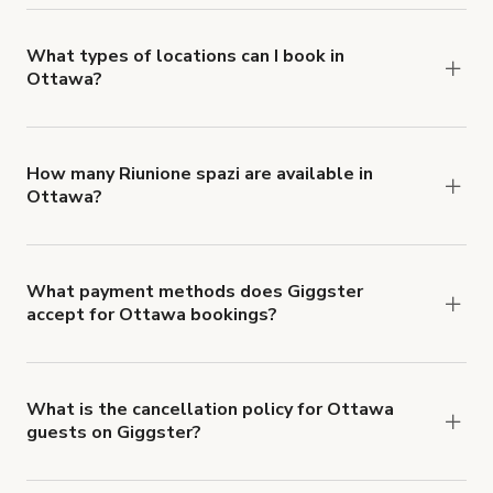
you can add to a booking at checkout.
Learn more
about Giggster's Damage Protection coverage.
What types of locations can I book in
Ottawa?
You can choose from 42 types! Just search for
locations in Ottawa at
giggster.com
, then click
'Filters' to look for something specific.
How many Riunione spazi are available in
Ottawa?
Right now, there are 46 Riunione spazi available in
Ottawa.
What payment methods does Giggster
accept for Ottawa bookings?
You can pay for your booking with a credit card, or
with ACH or wire transfer for bookings over $4k.
What is the cancellation policy for Ottawa
guests on Giggster?
Refund options vary, based on when the booking