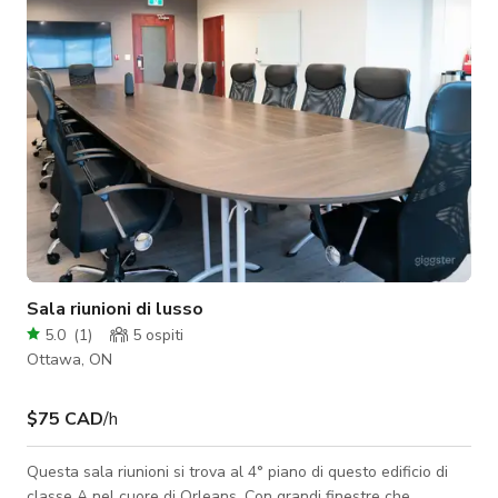
lungo termine disponibile.
Sala riunioni di lusso
5.0
(
1
)
5
ospiti
Ottawa, ON
$75 CAD
/h
Questa sala riunioni si trova al 4° piano di questo edificio di
classe A nel cuore di Orleans. Con grandi finestre che