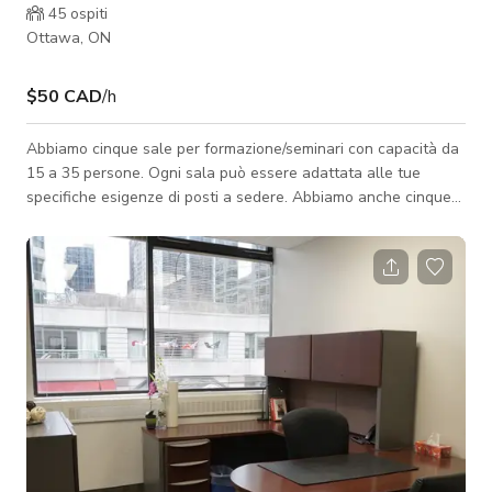
45
ospiti
Ottawa, ON
$50 CAD
/h
Abbiamo cinque sale per formazione/seminari con capacità da
15 a 35 persone. Ogni sala può essere adattata alle tue
specifiche esigenze di posti a sedere. Abbiamo anche cinque
sale riunioni per 6-10 persone e uffici giornalieri disponibili per
l'affitto. Offriamo catering tramite aziende locali mentre il
servizio bevande è gestito internamente. Forniamo ai nostri
clienti una combinazione unica di spazio, servizi, supporto del
personale e tecnologia. Con il nostro edificio recentemente
rinnov