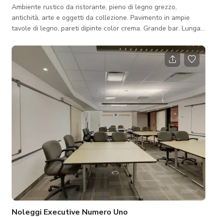
Ambiente rustico da ristorante, pieno di legno grezzo,
antichità, arte e oggetti da collezione. Pavimento in ampie
tavole di legno, pareti dipinte color crema. Grande bar. Lunga
panca con tavoli in stile caffè. Il piano inferiore ha un tavolo in
stile familiare. Il patio è lato strada, con colori vivaci e brillanti,
rosso e giallo. I prezzi indicati includono solo l'uso dello
spazio. Se è richiesto il catering, quel prezzo non è incluso nel
noleggio tramite questo sito. Contattaci per maggi
Noleggi Executive Numero Uno