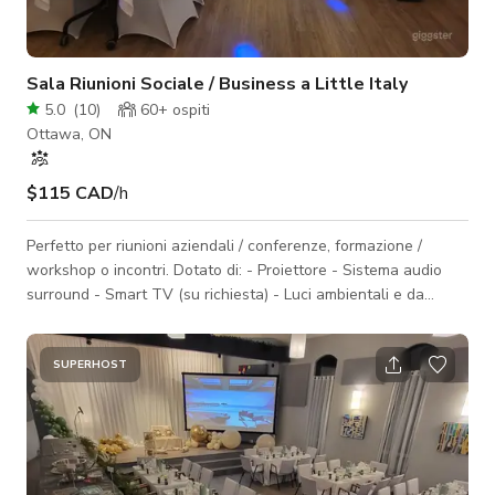
Sala Riunioni Sociale / Business a Little Italy
5.0
(
10
)
60+
ospiti
Ottawa, ON
$115 CAD
/h
Perfetto per riunioni aziendali / conferenze, formazione /
workshop o incontri. Dotato di: - Proiettore - Sistema audio
surround - Smart TV (su richiesta) - Luci ambientali e da
discoteca - Soffitto alto - Lavagna (su richiesta) -
Connessione Internet (fino a 1 Gbps) - 14 tavoli
(completamente pieghevoli / mobili) - 40 sedie (impilabili) -
SUPERHOST
Posti aggiuntivi per 20 persone (panchine a muro) - Sedie
aggiuntive (su richiesta) - Accesso con ascensore assistito
direttamente nella stanza - Luce natura