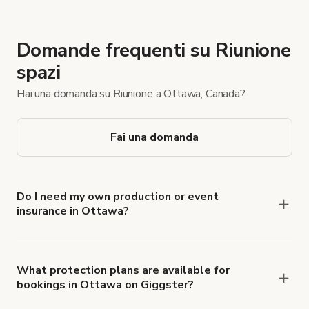
Domande frequenti su Riunione
spazi
Hai una domanda su Riunione a Ottawa, Canada?
Fai una domanda
Do I need my own production or event
insurance in Ottawa?
Yes. All renters are required to carry
Comprehensive Liability and Property Damage
insurance with liability coverage of no less than
What protection plans are available for
bookings in Ottawa on Giggster?
$1,000,000.
Giggster offers Damage Protection coverage that