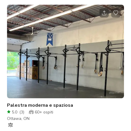
comfort. Situato in un tranquillo quartiere residenziale di
Orleans, a pochi minuti in auto dal lato est di Ottawa, questo
rifugio su 2 piani di 2680 piedi quadrati è il luogo ideale per
attività di produzione indimenticabili, piccoli eventi e riunioni
d'ufficio intime. Immergiti nell'atmosfera ariosa del nostro l
Palestra moderna e spaziosa
5.0
(
3
)
60+
ospiti
Ottawa, ON