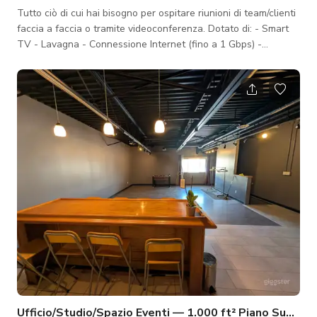
Tutto ciò di cui hai bisogno per ospitare riunioni di team/clienti
faccia a faccia o tramite videoconferenza. Dotato di: - Smart
TV - Lavagna - Connessione Internet (fino a 1 Gbps) -
Accesso assistito con ascensore - 6 sedie - Luce naturale -
Aria condizionata e riscaldamento Costo: - $45 / ora + tasse -
$349 / giorno + tasse (limite di 10 ore) Parcheggio: Il
parcheggio è gratuito nelle strade laterali di Preston St., e
gratuito su Preston dopo le 17:00 e nei fine settimana. Se
necessario,
Ufficio/Studio/Spazio Eventi — 1.000 ft² Piano Superio