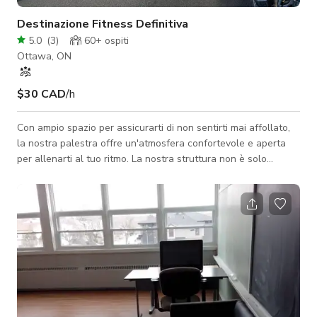
Destinazione Fitness Definitiva
5.0
(
3
)
60+
ospiti
Ottawa, ON
$30 CAD
/h
Con ampio spazio per assicurarti di non sentirti mai affollato,
la nostra palestra offre un'atmosfera confortevole e aperta
per allenarti al tuo ritmo. La nostra struttura non è solo
perfetta per le tue esigenze di allenamento ma serve anche
come spazio per eventi con la sua versatilità. Mandaci un
messaggio qui per prenotare.