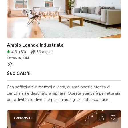
Ampio Lounge Industriale
4.9
(
50
)
30
ospiti
Ottawa, ON
$60 CAD
/h
Con soffitti alti e mattoni a vista, questo spazio storico di
cento anni è destinato a ispirare. Questa stanza è perfetta sia
per attività creative che per riunioni grazie alla sua luce
naturale, texture robuste e arredamento semplice. Situata nel
cuore dell'attrazione turistica di Ottawa, sarai a pochi passi da
tutta l'azione. Nota: è richiesto un supplemento per pulizie
SUPERHOST
aggiuntive da $50 a $125 per catering e eventi sociali.