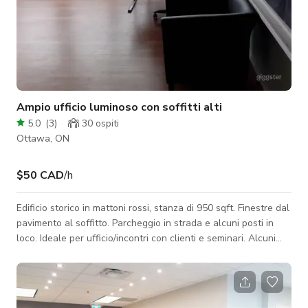
Ampio ufficio luminoso con soffitti alti
5.0
(
3
)
30
ospiti
Ottawa, ON
$50 CAD
/h
Edificio storico in mattoni rossi, stanza di 950 sqft. Finestre dal
pavimento al soffitto. Parcheggio in strada e alcuni posti in
loco. Ideale per ufficio/incontri con clienti e seminari. Alcuni
mobili e attrezzature possono essere forniti senza costi
aggiuntivi. Di fronte al ponte per Sandyhill. Fermata
dell'autobus in loco. Include utenze e pulizia ufficio. Sedie,
scrivanie e anche computer disponibili. $250/giorno o affitto a