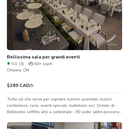
Bellissima sala per grandi eventi
5.0
(
3
)
60+
ospiti
Ottawa, ON
$289 CAD
/h
Tutto ciò che serve per ospitare riunioni aziendali, lezioni,
conferenze, cene, eventi speciali, matrimoni, ecc. Dotato di: -
Bellissimo soffitto alto a cattedrale - 90 sedie (altre possono
essere noleggiate) - Palco con un bellissimo murale sulla
parete del palco - Podio per MC - Altoparlanti e microfono con