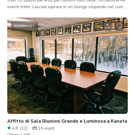
travi. Lo spazio perfetto per riunioni fuori sede, formazione ed
eventi intimi. Lasciati ispirare in un lounge stupendo nel cuore
del storico ByWard Market - completamente attrezzato con
display TV, lavagna, flipchart.
SUPERHOST
Affitto di Sala Riunioni Grande e Luminosa a Kanata
4.8
(
12
)
15
ospiti
Ottawa, ON