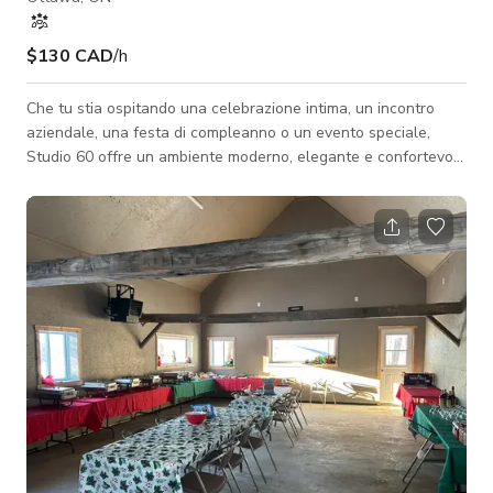
$130 CAD
/h
Che tu stia ospitando una celebrazione intima, un incontro
aziendale, una festa di compleanno o un evento speciale,
Studio 60 offre un ambiente moderno, elegante e confortevole
progettato per impressionare. Con layout flessibili, servizi di
prim'ordine e un'esperienza vibrante indoor-outdoor, Studio 60
trasforma ogni evento in un'occasione memorabile.
Caratteristiche di Studio 60: • Posti a sedere per fino a 60
ospiti con disposizioni flessibili • Spazio interno
completamente climatizzato