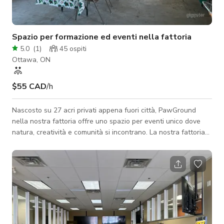
Spazio per formazione ed eventi nella fattoria
5.0
(
1
)
45
ospiti
Ottawa, ON
$55 CAD
/h
Nascosto su 27 acri privati appena fuori città, PawGround
nella nostra fattoria offre uno spazio per eventi unico dove
natura, creatività e comunità si incontrano. La nostra fattoria
offre un ambiente tranquillo e aperto ideale per workshop,
ritiri, celebrazioni, eventi aziendali fuori sede e riunioni intime o
formazione.