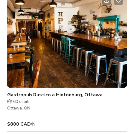
workshop formativo. I nostri spazi in affitto includono: • WiFi •
Schermi TV • Lavagne • Scrivanie, tavoli e sedie • Accesso a
cucine • Bagni in loco • Vicinanza alla metropolitana leggera
Gastropub Rustico a Hintonburg, Ottawa
60
ospiti
Ottawa, ON
$800 CAD
/h