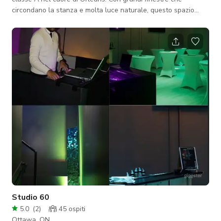
circondano la stanza e molta luce naturale, questo spazio
vibrante permette di affacciarsi su un incrocio trafficato e sul
sobborgo vicino. La stanza offre una moderna angolo cottura
con una piccola area relax con piani in granito e caffè gratuito,
ideale per catering e ospitare riunioni. Il nostro tavolo
conferenze da 25 persone può essere smontato in vari tavoli
da 2-4 pers
Studio 60
5.0
(
2
)
45
ospiti
Ottawa, ON