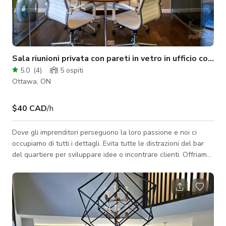
Sala riunioni privata con pareti in vetro in ufficio condiv
5.0
(
4
)
5
ospiti
Ottawa, ON
$40 CAD
/h
Dove gli imprenditori perseguono la loro passione e noi ci
occupiamo di tutti i dettagli. Evita tutte le distrazioni del bar
del quartiere per sviluppare idee o incontrare clienti. Offriamo
una sala riunioni con pareti di vetro dal pavimento al soffitto;
lo spazio è una lavagna bianca illimitata dove puoi esplorare
le tue idee.