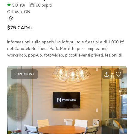
5.0
(
9
)
60
ospiti
Ottawa, ON
$75 CAD
/h
Informazioni sullo spazio Un loft pulito e flessibile di 1.000 ft²
nel Canotek Business Park. Perfetto per compleanni,
workshop, pop-up, foto/video, piccoli eventi privati, lezioni di
benessere, riunioni e altro. L'unità ha un ingresso privato, un
bar/cucinino (frigorifero incluso), due bagni (uno completo + un
bagno di servizio), pavimenti in laminato, illuminazione a
SUPERHOST
binario e HVAC/AC indipendente. Le utenze sono incluse.
Aperto 24/7 su appuntamento. Parcheggio facile in loco + in
strada.