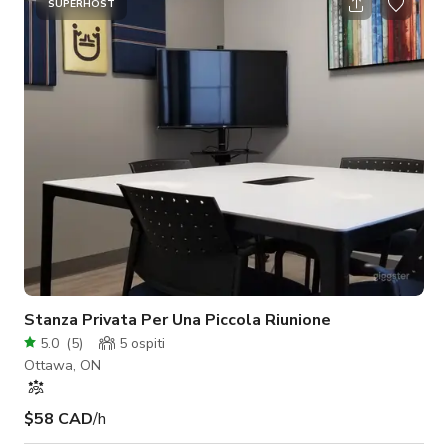
cavo - Accesso assistito con ascensore (al palco e parte della
SUPERHOST
sala) - Accesso al patio - Connessione Internet (alta velocità)
- Smart TV (su richiesta) - Lavagna (su richiesta) - Luce n
Stanza Privata Per Una Piccola Riunione
5.0
(
5
)
5
ospiti
Ottawa, ON
$58 CAD
/h