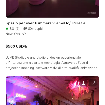
Spazio per eventi immersivi a SoHo/TriBeCa
5.0
(
1
)
60+
ospiti
New York, NY
$500 USD
/h
LUME Studios è uno studio di design esperienziale
all'intersezione tra arte e tecnologia. Attraverso l'uso di
projection mapping, software visivi di alta qualità, animazione
personalizzata e audio spaziale creiamo ambienti mozzafiato
che raccontano storie indimenticabili. Situato a livello strada
nel cuore di SoHo e TriBeCa, il nostro studio white box offre
3.400 piedi quadrati di spazio per eventi immersivi, ideale per
attivazioni di brand, pop-up retail, lanci di prodotti, mostre
d'arte, esp