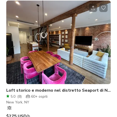
Situato all'ultimo piano di un classico edificio loft pre-bellico,
lo studio è caldo, accogliente e completamente professionale.
È uno spazio ideale per fotografia statica o di moda, offrendo
versatilità e stile. Lo studio dispone di: Una disposizione
Loft storico e moderno nel distretto Seaport di NYC
5.0
(
8
)
60+
ospiti
New York, NY
$275 USD
/h