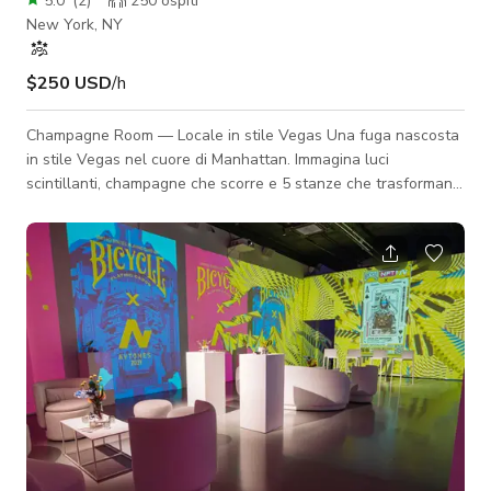
5.0
(
2
)
250
ospiti
New York, NY
$250 USD
/h
Champagne Room — Locale in stile Vegas Una fuga nascosta
in stile Vegas nel cuore di Manhattan. Immagina luci
scintillanti, champagne che scorre e 5 stanze che trasformano
ogni notte in una scena e un parco giochi. Progettato per
celebrazioni che sembrano un po' irreali — dove i cocktail
hanno personalità, le bottiglie arrivano con energia e ogni
angolo sembra un momento da catturare. - prezzi di noleggio
$250 all'ora - fino a 60 persone (1 stanza privata) $375 all'ora
- fino a 100 perso