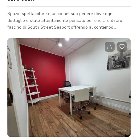
Spazio spettacolare e unico nel suo genere dove ogni
dettaglio è stato attentamente pensato per onorare il raro
fascino di South Street Seaport offrendo al contempo
l'estetica moderna di una vita di lusso. Questo edificio storico
del 1888 era originariamente sede di un magazzino di vini.
All'ingresso, lasciatevi incantare dai soffitti alti, dalle travi di
legno a vista e dai pavimenti originali in rovere restaurati. Il
primo piano offre uno spazio eccezionale per intrattenere con
una cucina ap