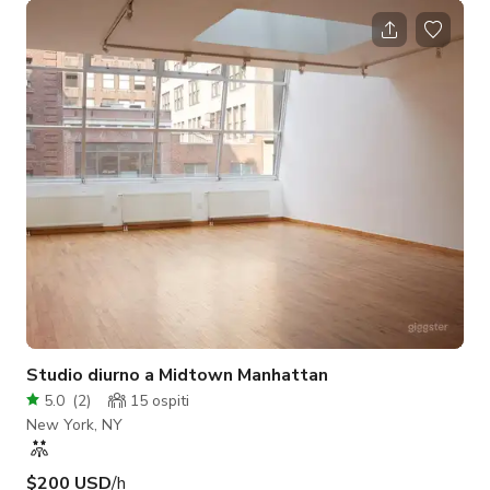
premium a livello club, illuminazione intelligente per
l'atmosfera, posti a sedere lounge, arredamento tropicale e
una disposizione aperta e flessibile, lo spazio è ideale per
compleanni, eventi aziendali, feste di fidanzamento, incontri di
networking, serat
Studio diurno a Midtown Manhattan
5.0
(
2
)
15
ospiti
New York, NY
$200 USD
/h