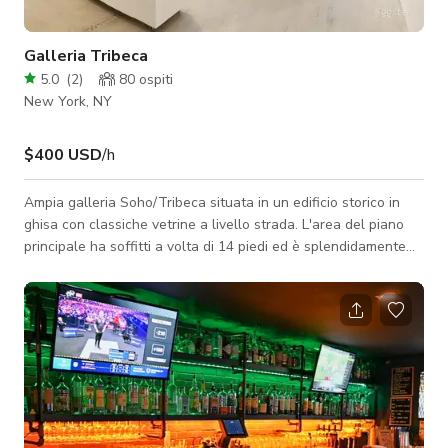
Galleria Tribeca
5.0
(
2
)
80
ospiti
New York, NY
$400 USD
/h
Ampia galleria Soho/Tribeca situata in un edificio storico in
ghisa con classiche vetrine a livello strada. L'area del piano
principale ha soffitti a volta di 14 piedi ed è splendidamente
ristrutturata con pavimenti in legno sbiancato, lampade
Philippe Starck, angolo cottura e esposizione a sud con luce
naturale per tutto il giorno. Dettagli in vetro sorprendenti in
tutto lo spazio conferiscono un aspetto architettonico di alto
livello. Include 2 pareti mobili 8' x 8' per suddividere lo spazio