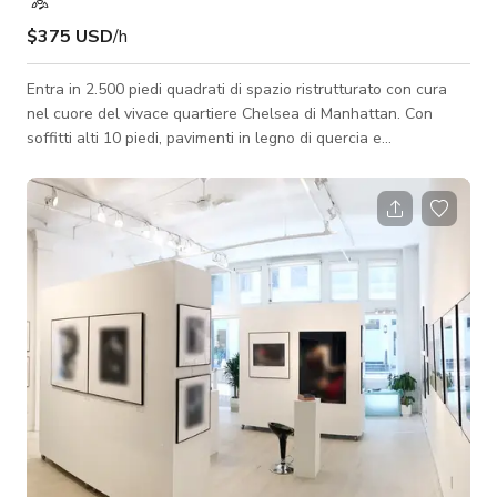
$375 USD
/h
Entra in 2.500 piedi quadrati di spazio ristrutturato con cura
nel cuore del vivace quartiere Chelsea di Manhattan. Con
soffitti alti 10 piedi, pavimenti in legno di quercia e
abbondante luce naturale proveniente da finestre oversize,
pareti in mattoni e bianche, il nostro loft offre lo sfondo
newyorkese per eccellenza per il tuo prossimo evento. Lo
spazio è completamente attrezzato con cucina moderna,
HVAC, sistema AV, collezione d'arte curata, mobili flessibili e
illuminazione da galleria re