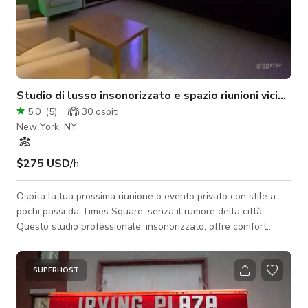
Studio di lusso insonorizzato e spazio riunioni vicino 
5.0
(
5
)
30
ospiti
New York, NY
$275 USD
/h
Ospita la tua prossima riunione o evento privato con stile a
pochi passi da Times Square, senza il rumore della città.
Questo studio professionale, insonorizzato, offre comfort
eccezionale, design elegante e isolamento acustico di livello
broadcast per un'esperienza NYC senza pari. Layout e
capacità dello studio: - Cabina di isolamento: 10' 9.5" x 9' 5"
SUPERHOST
(101,6 piedi quadrati) – ospita comodamente fino a 6 persone
- Sala controllo: 21' 6" x 17' 2" (369,2 piedi quadrati) – ospita