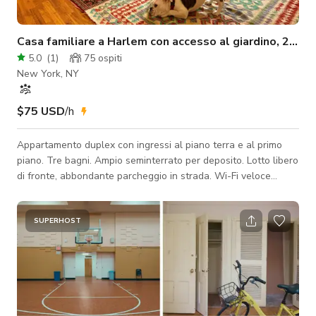
Casa familiare a Harlem con accesso al giardino, 2 usci
5.0
(
1
)
75
ospiti
New York, NY
$75 USD
/h
Appartamento duplex con ingressi al piano terra e al primo
piano. Tre bagni. Ampio seminterrato per deposito. Lotto libero
di fronte, abbondante parcheggio in strada. Wi-Fi veloce
gratuito, lavatrice-asciugatrice gratuita, tantissimi ristoranti
locali che offrono catering ;)
SUPERHOST