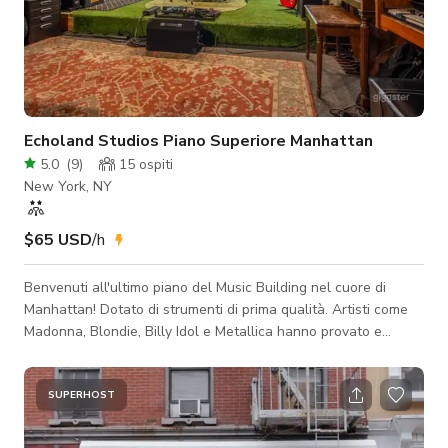
Echoland Studios Piano Superiore Manhattan
5.0
(
9
)
15
ospiti
New York, NY
$65 USD
/h
Benvenuti all'ultimo piano del Music Building nel cuore di
Manhattan! Dotato di strumenti di prima qualità. Artisti come
Madonna, Blondie, Billy Idol e Metallica hanno provato e
perfezionato i loro primi successi nel Music Building. Echoland
Studios è molto entusiasta di presentare questo spazio
dedicato alla tua creatività per raggiungere il suo massimo
SUPERHOST
apice qui al 12° piano di questo edificio trasformativo.
ATTREZZATURA / STRUMENTI / GEAR Set batteria Gretsch a