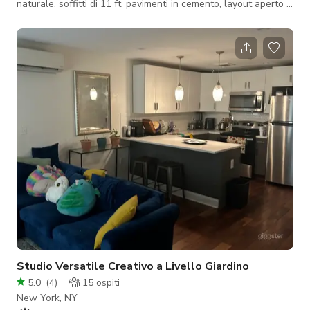
naturale, soffitti di 11 ft, pavimenti in cemento, layout aperto e
minimalista, illuminazione a binario dimmerabile, deposito nel
seminterrato e mobili versatili aggiuntivi. Ideale per pop-up,
negozi al dettaglio, showroom, lanci di marchi, presentazioni di
libri, gallerie ed esposizioni. Si prega di includere una breve
descrizione del vostro marchio, come intendete utilizzare
Studio Versatile Creativo a Livello Giardino
5.0
(
4
)
15
ospiti
New York, NY