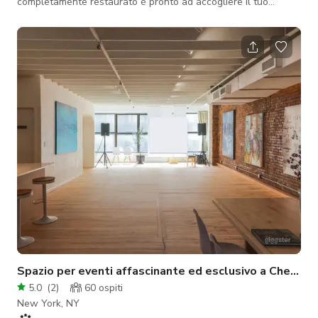
completamente restaurato è pronto ad accogliere il tuo
prossimo incontro o evento privato. Reinventando l'esperienza
complessiva degli eventi dal vivo in tutto il locale mantenendo
il fascino del XIX secolo. Irving Plaza dispone di un elegante
VIP Lounge con bar privato, palchi al livello del balcone con
vista libera sul palco per i migliori posti, una spaziosa Music
Hall, un
Spazio per eventi affascinante ed esclusivo a Chelse
5.0
(
2
)
60
ospiti
New York, NY