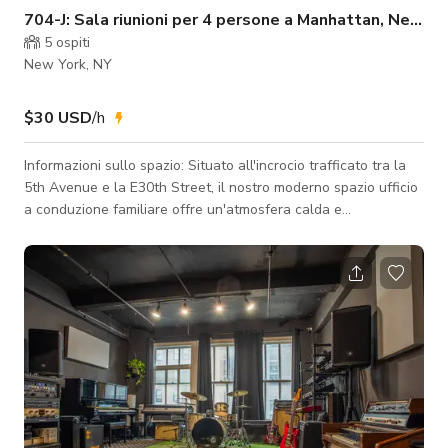
704-J: Sala riunioni per 4 persone a Manhattan, New Yo
5
ospiti
New York, NY
$30 USD
/h
Informazioni sullo spazio: Situato all'incrocio trafficato tra la
5th Avenue e la E30th Street, il nostro moderno spazio ufficio
a conduzione familiare offre un'atmosfera calda e
professionale per aziende e individui che cercano soluzioni di
ufficio flessibili nel cuore di New York City. Con opzioni di
affitto a breve termine, rendiamo facile per la tua attività
prosperare senza il peso di costi di affitto elevati. Ideale per:
Questo ufficio è perfetto per riunioni di team, sessioni di
lavoro