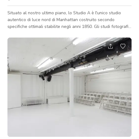
Situato al nostro ultimo piano, lo Studio A è l'unico studio
autentico di luce nord di Manhattan costruito secondo
specifiche ottimali stabilite negli anni 1850. Gli studi fotografici
a luce nord sono stati resi famosi nel XX secolo da icone come
Irving Penn e Richard Avedon. Lo spazio ha una parete
inclinata rivolta a nord con finestre non rivestite UV che
permettono una luce soffusa continua durante tutto il giorno.