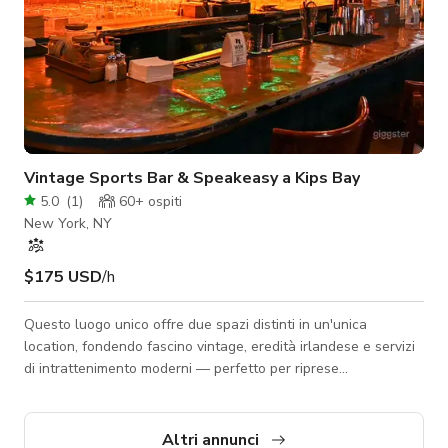
Vintage Sports Bar & Speakeasy a Kips Bay
5.0
(
1
)
60+
ospiti
New York, NY
$175 USD
/h
Questo luogo unico offre due spazi distinti in un'unica
location, fondendo fascino vintage, eredità irlandese e servizi
di intrattenimento moderni — perfetto per riprese
cinematografiche, produzioni fotografiche, eventi privati e
incontri creativi. Bar anteriore – Estetica sportiva vintage Il bar
anteriore presenta un'atmosfera classica di sport vintage
Altri annunci