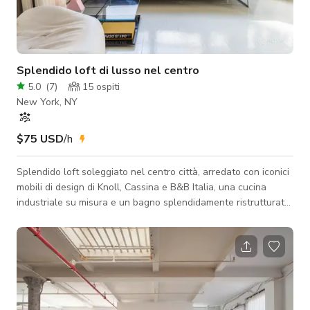
Splendido loft di lusso nel centro
5.0
(
7
)
15
ospiti
New York, NY
$75 USD
/h
Splendido loft soleggiato nel centro città, arredato con iconici
mobili di design di Knoll, Cassina e B&B Italia, una cucina
industriale su misura e un bagno splendidamente ristrutturato
in stile classico anni '30. Questo è uno spazio davvero unico
nel suo genere ed è già stato lo sfondo per servizi fotografici
con Vans, Chanel e Nike. È anche perfetto per riunioni intime e
workshop creativi. Il loft funziona particolarmente bene per
servizi di moda e social media. Si prega di notare che no