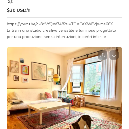
$30 USD
/h
https://youtu.be/o-8YVfQW748?si=TOACaXWFVjwms66X
Entra in uno studio creativo versatile e luminoso progettato
per una produzione senza interruzioni, incontri intimi e
creazione di contenuti di alto livello. Questo spazio a livello
terra presenta un'ampia zona giorno open space con un flusso
naturale verso una cucina in stile bar—perfetta per girare
contenuti di cucina, ospitare workshop o allestire servizi
fotografici lifestyle. La disposizione offre più zone distinte ma
collegate, permette