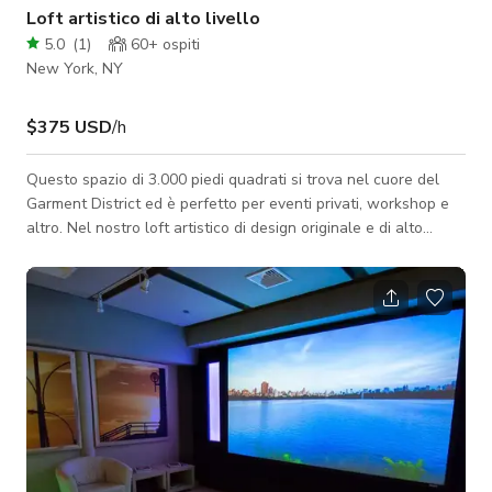
Loft artistico di alto livello
5.0
(
1
)
60+
ospiti
New York, NY
$375 USD
/h
Questo spazio di 3.000 piedi quadrati si trova nel cuore del
Garment District ed è perfetto per eventi privati, workshop e
altro. Nel nostro loft artistico di design originale e di alto
livello, l'ascensore si apre e vieni accolto dai caldi pavimenti in
legno e dalle pareti bianche eleganti. Situato all'intero terzo
piano, il loft è sia intimo che spazioso, favorevole alla
creatività e fonte di ispirazione per ospiti e clienti. Questo
spazio è facilmente accessibile ed ideale per eventi com