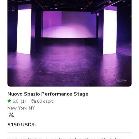
sopralluoghi, maggiore impatto, usura e attrezzature associate
a queste riprese. La tariffa base oraria aumenta con
l'aumentare del nume
Nuovo Spazio Performance Stage
5.0
(
1
)
60
ospiti
New York, NY
$150 USD
/h