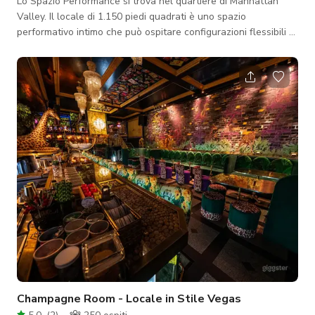
Lo Spazio Performance si trova nel quartiere di Manhattan
Valley. Il locale di 1.150 piedi quadrati è uno spazio
performativo intimo che può ospitare configurazioni flessibili di
pubblico e artisti entro la capacità legale di 74 persone o
meno. È la casa artistica del teatro premiato e un vivace luogo
culturale di produzioni sperimentali e multidisciplinari che
coinvolgono artisti da varie pratiche tra cui teatro, danza,
musica, arte visiva e performance art.
Champagne Room - Locale in Stile Vegas