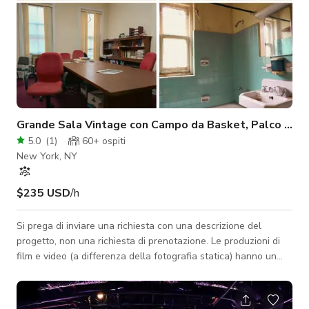
Grande Sala Vintage con Campo da Basket, Palco e Uff
5.0
(
1
)
60+
ospiti
New York, NY
$235 USD
/h
Si prega di inviare una richiesta con una descrizione del
progetto, non una richiesta di prenotazione. Le produzioni di
film e video (a differenza della fotografia statica) hanno un
costo aggiuntivo di +$150/ora (cioè $200/ora (base) +
$150/ora (sovrapprezzo film)) = $350/ora per progetti di film e
video. Questo sovrapprezzo è dovuto alla necessità di più