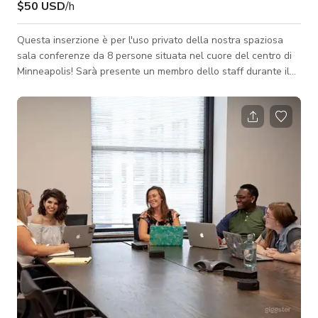
$50 USD
/h
Questa inserzione è per l'uso privato della nostra spaziosa
sala conferenze da 8 persone situata nel cuore del centro di
Minneapolis! Sarà presente un membro dello staff durante il
vostro soggiorno. Si prega di chiedere tramite messaggistica
Giggster se siete interessati! Capacità: 8 persone
Caratteristiche/Servizi • WiFi • Monitor/schermo TV wifi da 50"
(compatibile HDMI) • Telefono con altoparlante • Caffè •
Acqua • Posizione centrale • Trasporti pubblici • Responsabile
u