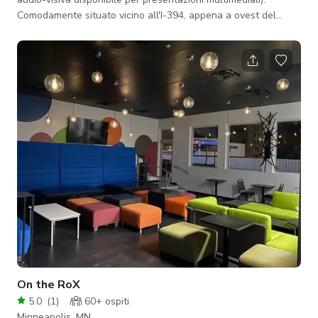
Comodamente situato vicino all'I-394, appena a ovest del
centro di Minneapolis, e a pochi minuti dai quartieri Cedar Lake
e Bryn Mawr. Questo spazio accogliente e caldo è illuminato
dalla luce naturale che entra attraverso finestre dal
pavimento al soffitto. Parcheggio gratuito disponibile sia in
loco che nel quartiere adiacente.
On the RoX
5.0
(
1
)
60+
ospiti
Minneapolis, MN