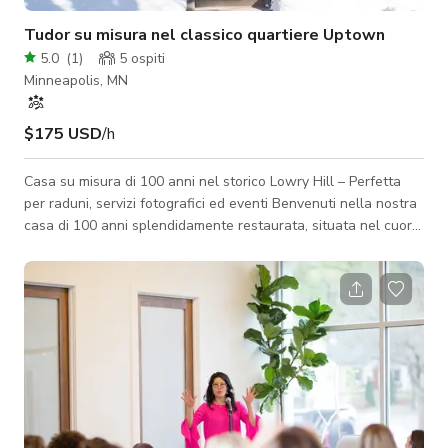
Tudor su misura nel classico quartiere Uptown
5.0
(
1
)
5
ospiti
Minneapolis, MN
$175 USD
/h
Casa su misura di 100 anni nel storico Lowry Hill – Perfetta
per raduni, servizi fotografici ed eventi Benvenuti nella nostra
casa di 100 anni splendidamente restaurata, situata nel cuore
del quartiere storico Lowry Hill di Minneapolis. Progettata da
Heather Peterson Design, questa residenza fonde
un'architettura senza tempo con una sofisticazione moderna—
dove il su misura incontra la comodità. Il piano principale
presenta eleganti spazi per intrattenere, tra cui un accogliente
soggiorno