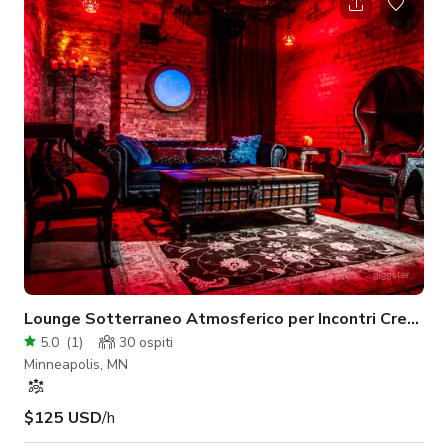
confortevole è fino a 25 persone a seconda della disposizione
dei posti a sedere.
Lounge Sotterraneo Atmosferico per Incontri Creativi
5.0
(
1
)
30
ospiti
Minneapolis, MN
$125 USD
/h