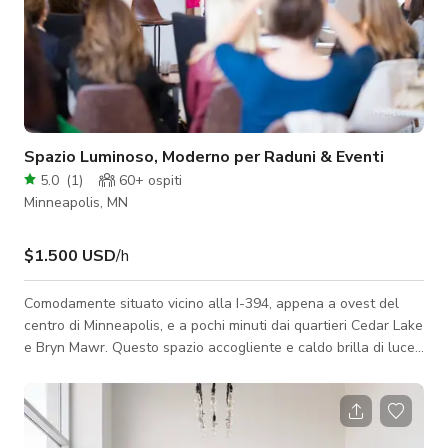
Spazio Luminoso, Moderno per Raduni & Eventi
5.0
(
1
)
60+
ospiti
Minneapolis, MN
$1.500 USD
/h
Comodamente situato vicino alla I-394, appena a ovest del
centro di Minneapolis, e a pochi minuti dai quartieri Cedar Lake
e Bryn Mawr. Questo spazio accogliente e caldo brilla di luce
naturale che entra attraverso finestre dal pavimento al
soffitto. Parcheggio gratuito disponibile sia in loco che nel
quartiere adiacente.