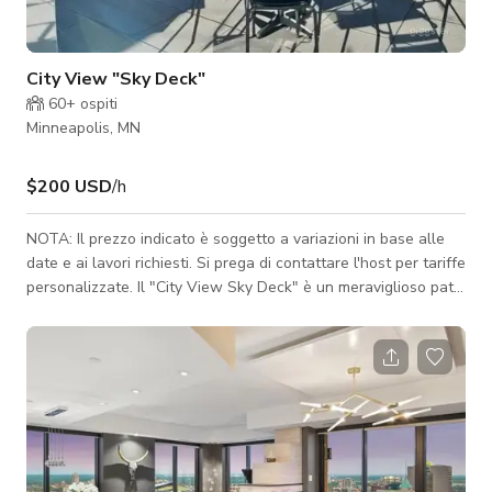
City View "Sky Deck"
60+
ospiti
Minneapolis, MN
$200 USD
/h
NOTA: Il prezzo indicato è soggetto a variazioni in base alle
date e ai lavori richiesti. Si prega di contattare l'host per tariffe
personalizzate. Il "City View Sky Deck" è un meraviglioso patio
sul tetto che può ospitare comodamente da 50 a 75 ospiti, a
seconda della disposizione preferita. Questo spazio
completamente privato offre tutti i comfort necessari per il tuo
evento, insieme a viste mozzafiato sull'iconico skyline di
Minneapolis. City View Sky Deck: Capacità: Ideale per raduni