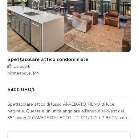
Spettacolare attico condominiale
15
ospiti
Minneapolis, MN
$400 USD
/h
Spettacolare attico di lusso ARREDATO, PIENO di luce
naturale. Questa è un'unità angolare all'angolo sud-est del
35° piano, 2 CAMERE DA LETTO + 1 STUDIO + 2 BAGNI con
grandi VISTE libere sia sulLO SKYLINE DEL CENTRO CITTÀ
che sul FIUME MISSISSIPPI / PONTE STONE ARCH. Le