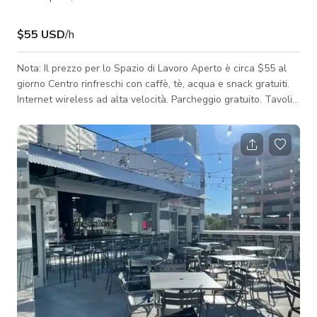
$55 USD
/h
Nota: Il prezzo per lo Spazio di Lavoro Aperto è circa $55 al
giorno Centro rinfreschi con caffè, tè, acqua e snack gratuiti.
Internet wireless ad alta velocità. Parcheggio gratuito. Tavoli
con stazioni di ricarica per telefoni e laptop. Sala podcast.
Stanze private per chiamate. Chiamate consentite nell'area
comune; no altoparlante. Area di lavoro silenziosa designata
(no parlare / no cellulari).