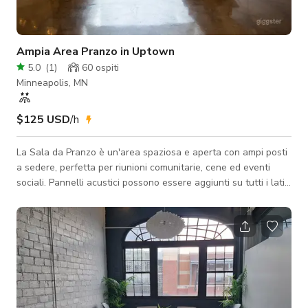
Ampia Area Pranzo in Uptown
5.0
(
1
)
60
ospiti
Minneapolis, MN
$125 USD
/h
La Sala da Pranzo è un'area spaziosa e aperta con ampi posti
a sedere, perfetta per riunioni comunitarie, cene ed eventi
sociali. Pannelli acustici possono essere aggiunti su tutti i lati
per aumentare la privacy. La capacità è di 50+ a seconda della
disposizione dei posti a sedere. Si abbina bene con lo spazio
Lounge per una capacità fino a 100.