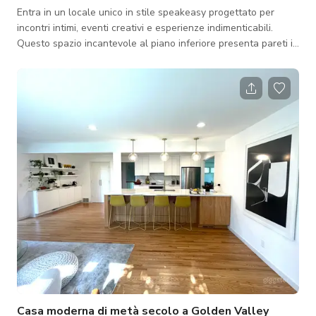
Entra in un locale unico in stile speakeasy progettato per
incontri intimi, eventi creativi e esperienze indimenticabili.
Questo spazio incantevole al piano inferiore presenta pareti in
mattoni a vista alte 10 piedi, pavimenti riscaldati, arredamenti
ispirati all'epoca vittoriana, un piccolo palco e un'illuminazione
HUE immersiva che trasforma l'atmosfera da accogliente e
romantica a vivace e giocosa. Opere d'arte e decorazioni
riccamente stratificate creano uno sfondo visivamente
sorprendente,
Casa moderna di metà secolo a Golden Valley