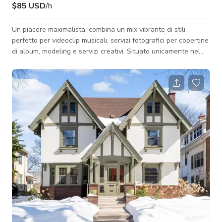
$85 USD
/h
Un piacere maximalista, combina un mix vibrante di stili
perfetto per videoclip musicali, servizi fotografici per copertine
di album, modeling e servizi creativi. Situato unicamente nel
cuore del NE Arts District, un ambiente idilliaco, eclettico, sexy
e vibrante per la tua produzione speciale! Un interno sontuoso
che emana opulenza e glamour. Il nostro arredamento
maximalista è ispirato agli stili vintage di Hollywood e Art
Deco, con motivi audaci e colori vivaci che creano
un'atmosfera giocos