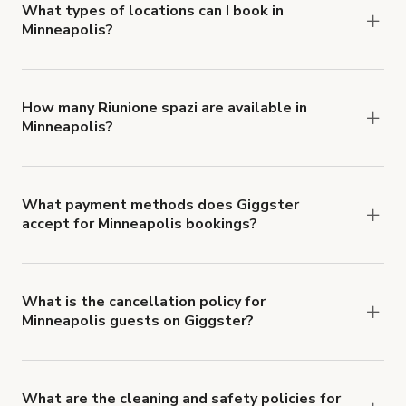
about Giggster's Damage Protection coverage.
What types of locations can I book in
Minneapolis?
You can choose from 42 types! Just search for
locations in Minneapolis at
giggster.com
, then
click 'Filters' to look for something specific.
How many Riunione spazi are available in
Minneapolis?
Right now, there are 52 Riunione spazi available in
Minneapolis.
What payment methods does Giggster
accept for Minneapolis bookings?
You can pay for your booking with a credit card, or
with ACH or wire transfer for bookings over $4k.
What is the cancellation policy for
Minneapolis guests on Giggster?
Refund options vary, based on when the booking
is canceled.
Learn more about Giggster's
cancellation and refund policy
.
What are the cleaning and safety policies for