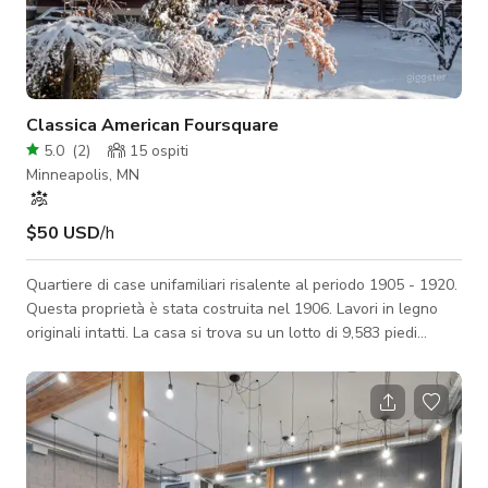
Classica American Foursquare
5.0
(
2
)
15
ospiti
Minneapolis, MN
$50 USD
/h
Quartiere di case unifamiliari risalente al periodo 1905 - 1920.
Questa proprietà è stata costruita nel 1906. Lavori in legno
originali intatti. La casa si trova su un lotto di 9,583 piedi
quadrati ed è situata in un quartiere di Minneapolis con scuole
vicine tra cui Andersen Community, Mts High School e
Universal Academy Charter School.