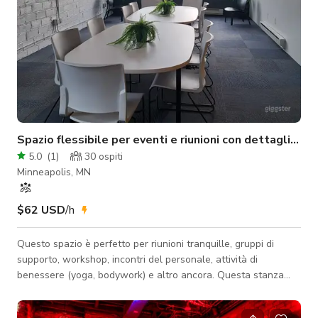
Spazio flessibile per eventi e riunioni con dettagli rusti
5.0
(
1
)
30
ospiti
Minneapolis, MN
$62 USD
/h
Questo spazio è perfetto per riunioni tranquille, gruppi di
supporto, workshop, incontri del personale, attività di
benessere (yoga, bodywork) e altro ancora. Questa stanza
flessibile è dotata di AV e offre una varietà di opzioni di
arredamento adattabili alle tue esigenze. La capacità