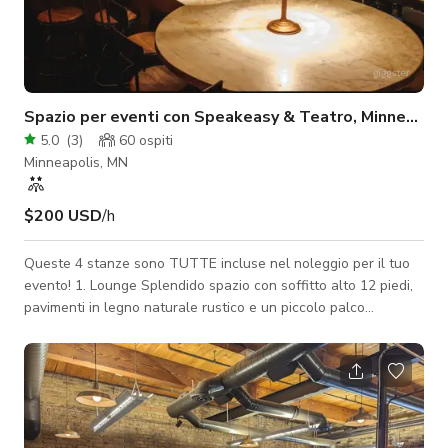
Spazio per eventi con Speakeasy & Teatro, Minneapoli
5.0
(
3
)
60
ospiti
Minneapolis, MN
$200 USD
/h
Queste 4 stanze sono TUTTE incluse nel noleggio per il tuo
evento! 1. Lounge Splendido spazio con soffitto alto 12 piedi,
pavimenti in legno naturale rustico e un piccolo palco
nell'angolo perfetto per relatori, musicisti o istruttori. Questo
spazio può essere arredato con una varietà di opzioni di mobili
per soddisfare le esigenze del tuo evento. Include anche un
sistema audio, una tenda per la privacy e un bagno dedicato.
2. Speakeasy Inizia il tuo evento con una vera esperienza
speakeasy.