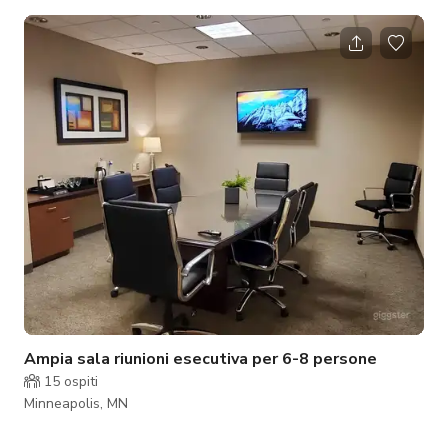
per riunioni in ufficio aperto, eventi di brainstorming, feste di
compleanno, registrazioni di film e produzioni, a piccoli
matrimoni e cene di prova, eventi cocktail o feste aziendali di
Natale. Oppure semplicemente per riunirsi per il tuo evento
sportivo preferito! Qualsiasi cosa tu voglia, questo è lo spazio
p
Ampia sala riunioni esecutiva per 6-8 persone
15
ospiti
Minneapolis, MN