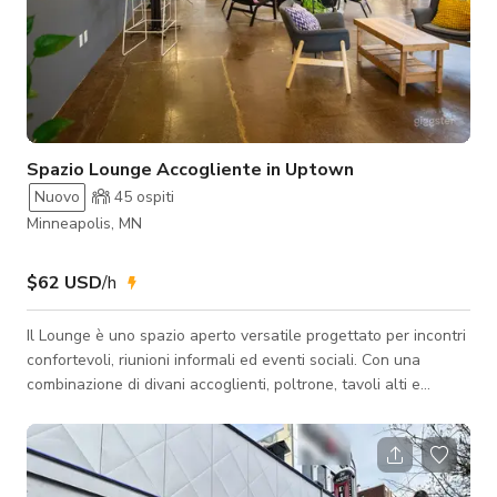
Spazio Lounge Accogliente in Uptown
Nuovo
45
ospiti
Minneapolis, MN
$62 USD
/h
Il Lounge è uno spazio aperto versatile progettato per incontri
confortevoli, riunioni informali ed eventi sociali. Con una
combinazione di divani accoglienti, poltrone, tavoli alti e
sgabelli, lo spazio è ideale per eventi di networking, workshop
e piccoli ricevimenti. La capacità di posti a sedere è di 40 con
spazio per socializzare.