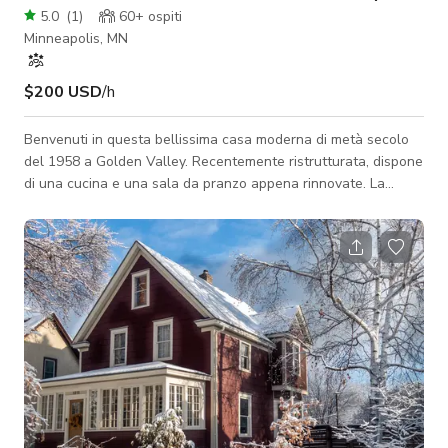
5.0
(
1
)
60+
ospiti
Minneapolis, MN
$200 USD
/h
Benvenuti in questa bellissima casa moderna di metà secolo
del 1958 a Golden Valley. Recentemente ristrutturata, dispone
di una cucina e una sala da pranzo appena rinnovate. La
cucina vanta una disposizione aperta e una splendida isola
con dettagli tamburati. Abbondante luce naturale riempie
l'interno spazioso, creando un'atmosfera luminosa e
accogliente. Questa casa offre ampio spazio per attrezzature
video e fotografiche.