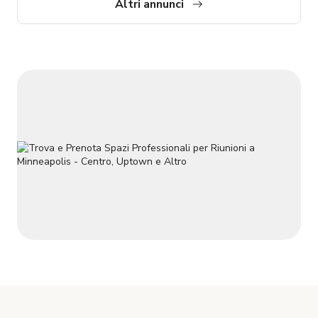
MIGLIORI VISTE della città. Vivere in un condominio di lusso
Altri annunci
premium, viste spettacolari, parcheggio interno. Questo è un
AFFITTO PREMIUM COMPLETAMENTE ARREDATO con
principalmente pezzi di arredamento RH.