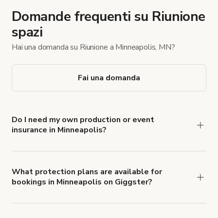
Domande frequenti su Riunione
spazi
Hai una domanda su Riunione a Minneapolis, MN?
Fai una domanda
Do I need my own production or event
insurance in Minneapolis?
Yes. All renters are required to carry
Comprehensive Liability and Property Damage
insurance with liability coverage of no less than
What protection plans are available for
bookings in Minneapolis on Giggster?
$1,000,000.
Giggster offers Damage Protection coverage that
you can add to a booking at checkout.
Learn more