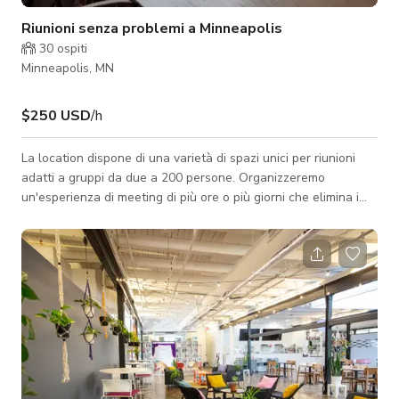
Riunioni senza problemi a Minneapolis
30
ospiti
Minneapolis, MN
$250 USD
/h
La location dispone di una varietà di spazi unici per riunioni
adatti a gruppi da due a 200 persone. Organizzeremo
un'esperienza di meeting di più ore o più giorni che elimina i
tradizionali problemi delle riunioni fuori sede come lavagne a
fogli mobili, pennarelli, post-it, tecnologia, pranzo e bevande. I
nostri pacchetti ti permettono di mantenere concentrazione e
produttività prima e dopo la riunione.