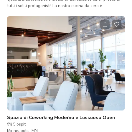
tutti i soliti protagonisti! La nostra cucina da zero è
specializzata in colazioni tutto il giorno, hamburger freschi e
milkshake artigianali 24 ore su 24, 365 giorni all'anno! Le drag
queen più glamour di Minneapolis sono protagoniste di
un'esperienza di intrattenimento immersiva con celebrità di
livello mondiale e impersonatori femminili mentre ti godi
cocktail squisiti
Spazio di Coworking Moderno e Lussuoso Open
5
ospiti
Minneapolis, MN