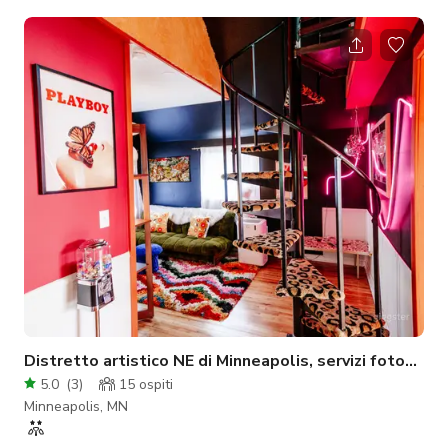
di compleanno, matrimoni e altro ancora. Perfetta per eventi
con fino a 100 ospiti, il nostro spazio combina il fascino storico
con servizi moderni per creare un'esperienza indimenticabile.
Perché sceglierci? Fascino storico: Immergi i tuoi ospiti
nell'atmosfera unica di un edificio del 1900 splendid
Distretto artistico NE di Minneapolis, servizi fotografic
5.0
(
3
)
15
ospiti
Minneapolis, MN