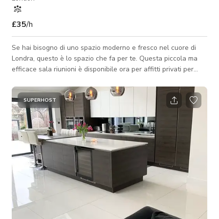
£35
/h
Se hai bisogno di uno spazio moderno e fresco nel cuore di
Londra, questo è lo spazio che fa per te. Questa piccola ma
efficace sala riunioni è disponibile ora per affitti privati per
riunioni, eventi e fotografia. Non potresti trovare una posizione
più centrale per una sala riunioni a Londra, a due passi
dall'iconica London Eye. Con mattoni a vista, design d'interni
SUPERHOST
minimalista e molta vegetazione per farti compagnia, questo
spazio ha un'atmosfera moderna e professionale giovane che
si ada