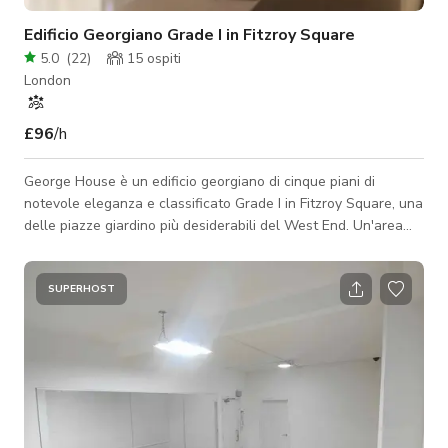
Edificio Georgiano Grade I in Fitzroy Square
5.0
(
22
)
15
ospiti
London
£96
/h
George House è un edificio georgiano di cinque piani di
notevole eleganza e classificato Grade I in Fitzroy Square, una
delle piazze giardino più desiderabili del West End. Un'area
che è sempre stata la scelta di scrittori e artisti, Fitzroy Square
è stata una volta la casa di George Bernard Shaw, Virginia
Woolf e del Primo Ministro Lord Salisbury. La zona è
SUPERHOST
contemporanea ed è nota per le sue location di ospitalità di
alto livello.