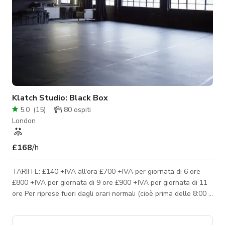
Klatch Studio: Black Box
5.0
(
15
)
80
ospiti
London
£168
/h
TARIFFE: £140 +IVA all'ora £700 +IVA per giornata di 6 ore
£800 +IVA per giornata di 9 ore £900 +IVA per giornata di 11
ore Per riprese fuori dagli orari normali (cioè prima delle 8:00 o
dopo le 21:00) è previsto un costo extra di £100 +IVA per ogni
ora che ricade fuori da questi orari. SCONTI PER STUDENTI,