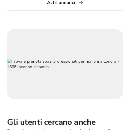
PICCOLE SQUADRE, ALTRO CARATTERISTICHE DELLO
Altri annunci
SPAZIO: Studio nero open space di 1.800sqft / area 'dietro le
quinte' separata da tende / oscuramento totale con opzione
luce diur
Gli utenti cercano anche