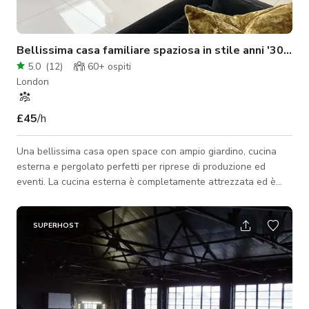
Bellissima casa familiare spaziosa in stile anni '30 Re
5.0
(
12
)
60+
ospiti
London
£45
/h
Una bellissima casa open space con ampio giardino, cucina
esterna e pergolato perfetti per riprese di produzione ed
eventi. La cucina esterna è completamente attrezzata ed è
adatta a qualsiasi scena di produzione con cibo da asporto.
C'è un soggiorno separato nella parte anteriore della casa e
un bagno per gli ospiti al piano inferiore. Tutto lo spazio e le
SUPERHOST
stanze al piano inferiore sono disponibili per l'affitto. C'è una
camera da letto disponibile se necessario. Ai margini di
Londra, c