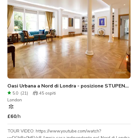
Oasi Urbana a Nord di Londra - posizione STUPENDA
5.0
(
21
)
45
ospiti
London
£60
/h
TOUR VIDEO: https://www.youtube.com/watch?
v=DGhBe0HEVc8 Ampia casa indipendente nel Nord di Londra,