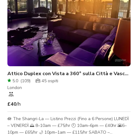
Attico Duplex con Vista a 360° sulla Città e Vasca Id
5.0
(
109
)
45
ospiti
London
£40
/h
🪷 The Shangri-La — Listino Prezzi (Fino a 6 Persone) LUNEDÌ
– VENERDÌ 🌅 8–10am — £75/hr 🕙 10am–6pm — £40hr 🌇6–
10pm — £65/hr 🌙 10pm–1am — £115/hr SABATO –