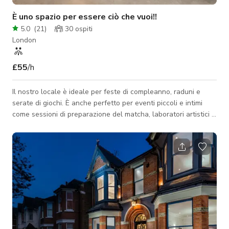
È uno spazio per essere ciò che vuoi!!
5.0
(
21
)
30
ospiti
London
£55
/h
Il nostro locale è ideale per feste di compleanno, raduni e
serate di giochi. È anche perfetto per eventi piccoli e intimi
come sessioni di preparazione del matcha, laboratori artistici o
karaoke. Possiamo ospitare comodamente fino a 30 ospiti, e lo
spazio può essere organizzato a tuo piacimento e riservato
interamente per uso privato. Il locale dispone di pareti
insonorizzate, bagno privato e una cucina compatta per
maggiore comodità. Include anche freccette morbide, un
tavolo convertibile