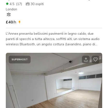
4.5
(
17
)
30
ospiti
London
£40
/h
L'Annex presenta bellissimi pavimenti in legno caldo, due
pareti di specchi a tutta altezza, soffitti alti, un sistema audio
wireless Bluetooth, un angolo cottura (lavandino, piano di
lavoro, bollitore), soffitti alti, una parete di finestre che si
affacciano su un cortile comune privato (condiviso con gli altri
studi in loco) e ingresso digitale senza chiave. I nostri studi
SUPERHOST
sono tutti self-service