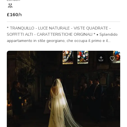
£160
/h
* TRANQUILLO - LUCE NATURALE - VISTE QUADRATE -
SOFFITTI ALTI - CARATTERISTICHE ORIGINALI * • Splendido
appartamento in stile georgiano, che occupa il primo e il
secondo piano di un edificio classificato di grado II costruito
nel 1720, situato nel centro della ambita terrazza rialzata di
Wilmington Square (zona Holborn). • Incredibilmente
tranquillo e pacifico per una posizione così centrale, il locale
non ha strade immediate davanti — quindi nessun traffico. • Il
luogo offre un soggio