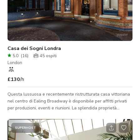
Casa dei Sogni Londra
5.0
(
16
)
45
ospiti
London
£130
/h
Questa lussuosa e recentemente ristrutturata casa vittoriana
nel centro di Ealing Broadway è disponibile per affitti privati
per produzioni, eventi e riunioni. La splendida proprietà
combina caratteristiche classiche dell'epoca vittoriana con un
design d'interni moderno, offrendo una vasta gamma di servizi
di lusso. La grande cucina all'avanguardia, la scala a
SUPERHOST
chiocciola, la sala cinema e la vasca idromassaggio sono solo