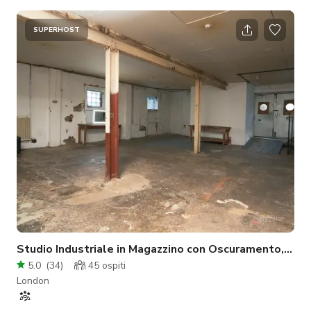
telefono per conferenze, WiFi super veloce, aria condizionata
e tutto il tè, caffè e dolcetti gratuiti per mantenere le idee
fluide!
SUPERHOST
Studio Industriale in Magazzino con Oscuramento, Ce
5.0
(
34
)
45
ospiti
London