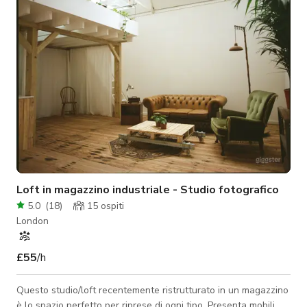
alcune delle fantastiche caratteristiche di questa casa. Con
grandi fin
Loft in magazzino industriale - Studio fotografico
5.0
(
18
)
15
ospiti
London
£55
/h
Questo studio/loft recentemente ristrutturato in un magazzino
è lo spazio perfetto per riprese di ogni tipo. Presenta mobili