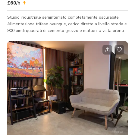
£60
/h
Studio industriale seminterrato completamente oscurabile.
Alimentazione trifase ovunque, carico diretto a livello strada e
900 piedi quadrati di cemento grezzo e mattoni a vista pronti
per la tua prossima produzione. Lo spazio si trova sotto il
nostro studio loft con luce naturale in un magazzino vittoriano
convertito a Lower Clapton, E5. Muri spessi e posizione
sotterranea offrono isolamento acustico naturale, ideale per
la riproduzione amplificata durante le riprese di videoclip
musicali senz