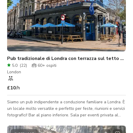
Pub tradizionale di Londra con terrazza sul tetto e sta
5.0
(
22
)
60+
ospiti
London
£10
/h
Siamo un pub indipendente a conduzione familiare a Londra. È
un locale molto versatile e perfetto per feste, riunioni e servizi
fotografici! Bar al piano inferiore. Sala per eventi privata al
piano superiore. Ampia terrazza sul tetto. Scale interne ed
esterne. TV e impianto audio ovunque. Attrezzatura DJ