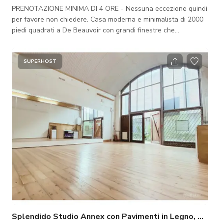
PRENOTAZIONE MINIMA DI 4 ORE - Nessuna eccezione quindi
per favore non chiedere. Casa moderna e minimalista di 2000
piedi quadrati a De Beauvoir con grandi finestre che
permettono la luce naturale. È stata progettata da Sir David
Adjaye e può essere affittata come location per riprese
cinematografiche e fotografiche. La location è di 2000 piedi
SUPERHOST
quadrati su tre piani. Per favore contattaci anche se vedi una
prenotazione esterna, poiché questa data potrebbe essere
stata semplicemente prenotata
Splendido Studio Annex con Pavimenti in Legno, Paret