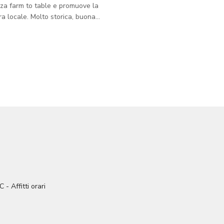
za farm to table e promuove la
a locale. Molto storica, buona
 rara. Una location perfetta per
grafici, film o produzioni.
pitare fino a 100 persone
enota con noi ora!