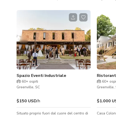
fotografici/f
sull'amore per la danza e la musica.
nostro tapr
Offriamo uno spazio senza giudizi dove tutti
Situato nel 
possono esprimersi attraverso il movimento
spazioso ta
migliorando la propria salute. Contattaci
giardino bir
direttamente per maggiori informazioni.
posti a sed
domestici e comu
direttament
Spazio Eventi Industriale
Ristorant
60+
ospiti
60+
ospi
Greenville, SC
Greenville,
$150 USD
/h
$1.000 U
Situato proprio fuori dal cuore del centro di
Casa Coloni