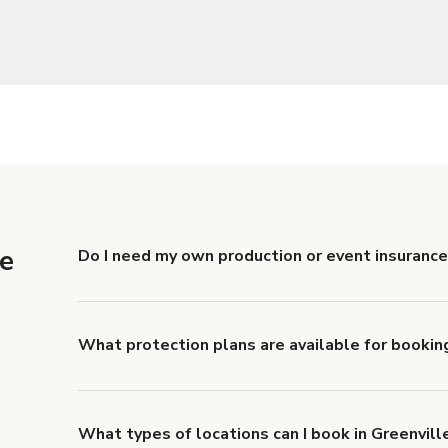
ne
Do I need my own production or event insurance 
Yes. All renters are required to carry Comprehensive
liability coverage of no less than $1,000,000.
What protection plans are available for booking
Giggster offers Damage Protection coverage that yo
about Giggster's Damage Protection coverage.
What types of locations can I book in Greenvill