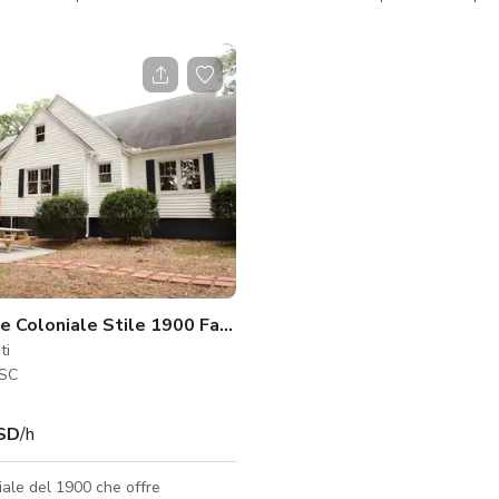
ilm, feste, eventi, riunioni. Il
persone, dove si possono gustar
oom combina storia e modernità.
bevande/pasti sotto la luce natur
cuore di Unity Park, il nostro
o una piccola illuminazione soffu
proom e lounge si apre su un
propri cari. Lo spazio del patio è disponibile
raio lungo il sentiero con giochi e
per servizi fotografici/film, feste,
ere per godersi con amici, animali
riunioni. Si prega di contattarci direttamente
nità. Contattaci
per ulteriori informazioni
e per maggiori informazioni.
e Coloniale Stile 1900 Farm to Table
ti
 SC
SD
/h
ale del 1900 che offre