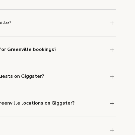
ns in Greenville at
giggster.com
, then click
ille?
enville.
or Greenville bookings?
ith ACH or wire transfer for bookings over $4k.
guests on Giggster?
anceled.
Learn more about Giggster's
reenville locations on Giggster?
mber one priority. We've outlined specific
uests.
Learn more about Giggster's COVID-19