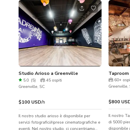
Studio Arioso a Greenville
Taproom 
60+
ospi
5.0
(
5
)
45
ospiti
Greenville,
Greenville, SC
$800 US
$100 USD
/h
Il nostro T
Il nostro studio arioso è disponibile per
di 5000 pied
servizi fotografici/riprese cinematografiche e
disponibile p
eventi. Nel nostro studio, ci concentriamo