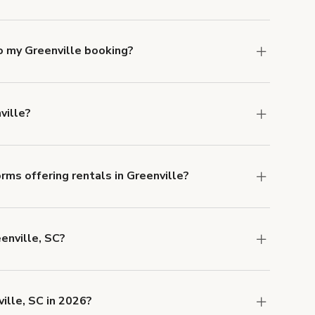
eenville. Just start a search at
giggster.com
and
o my Greenville booking?
e, if you booked a space for a group of 1-5 for
 Each additional person would increase the
ville?
cation, but the average rate in Greenville is
rms offering rentals in Greenville?
 Our Customer Support team is knowledgeable
o help you find the perfect location, and we're
eenville, SC?
 and rental length, but generally a 1-hour
 USD.
ille, SC in 2026?