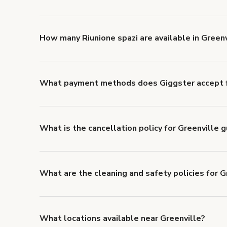
You can choose from 42 types! Just search for locatio
'Filters' to look for something specific.
How many Riunione spazi are available in Greenv
Right now, there are 7 Riunione spazi available in Gre
What payment methods does Giggster accept f
You can pay for your booking with a credit card, or w
What is the cancellation policy for Greenville 
Refund options vary, based on when the booking is c
cancellation and refund policy
.
What are the cleaning and safety policies for G
Now more than ever, your health and safety is our nu
health and safety requirements for both hosts and g
Health & Safety Measures
.
What locations available near Greenville?