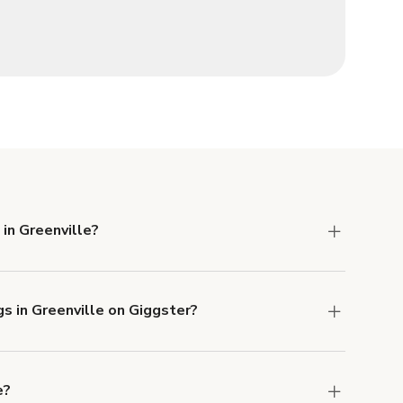
in Greenville?
 Liability and Property Damage insurance with
s in Greenville on Giggster?
u can add to a booking at checkout.
Learn more
e?