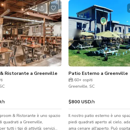
& Ristorante a Greenville
Patio Esterno a Greenville
ti
60+
ospiti
 SC
Greenville, SC
D
/h
$800 USD
/h
aproom & Ristorante è uno spazio
Il nostro patio esterno è uno spa
i quadrati a Greenville,
piedi quadrati aperto al cielo, ada
er tutti i tipi di attività: servizi
ama cenare all'aperto. Può ospitare fino a 80