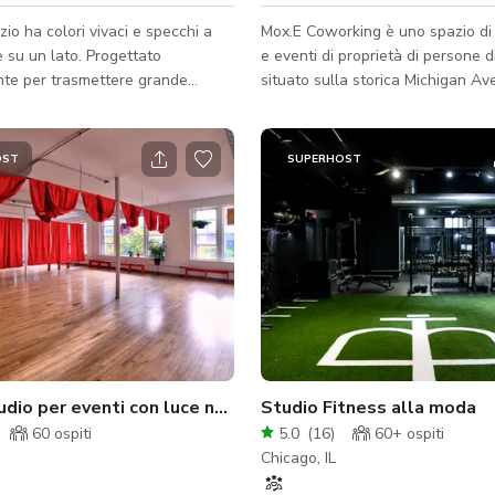
io ha colori vivaci e specchi a
Mox.E Coworking è uno spazio di
e su un lato. Progettato
e eventi di proprietà di persone d
nte per trasmettere grande
situato sulla storica Michigan Av
 spazio include altoparlanti e
Chicago, progettato per dare pot
ne speciale insieme a faretti
imprenditori, creativi e costruttori
per l'uso. Sono disponibili anche
comunità. La nostra missione è fo
OST
SUPERHOST
oli se necessario. Abbondante
belli, professionali e accessibili d
le, un grande vantaggio!
inclusi fondatori sottorappresenta
particolare imprenditori POC/donn
possano lavorare, incontrarsi e c
impegniamo a essere presenti
costantemente per chi ha bisogn
opportunità
 newyorkesi
dio per eventi con luce naturale e pavimento in legno
Studio Fitness alla moda
60
ospiti
5.0
(
16
)
60+
ospiti
Chicago, IL