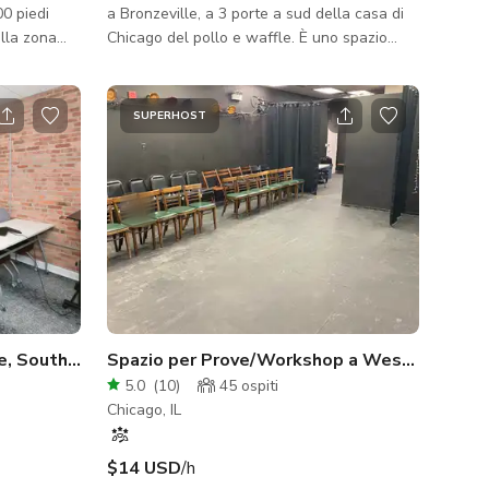
00 piedi
a Bronzeville, a 3 porte a sud della casa di
ella zona
Chicago del pollo e waffle. È uno spazio
spirare,
ideale per servizi fotografici, riprese video,
a sei aree
riunioni e piccoli eventi. Questo Handy
sandbox
Space può ospitare fino a 50 persone ed è
SUPERHOST
hio LED,
della dimensione giusta per il tuo evento.
ni creative.
ni venerdì.
mpagnata da
e, South Loop, Chicago
Spazio per Prove/Workshop a West Lakevie
5.0
(
10
)
45
ospiti
Chicago, IL
$14 USD
/h