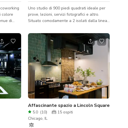
 coworking
Uno studio di 900 piedi quadrati ideale per
i colore
prove, lezioni, servizi fotografici e altro.
enue di
Situato comodamente a 2 isolati dalla linea
ere a
marrone Paulina e a 5 isolati dalle fermate
 di
Belmont Red/Brown/Purple e adiacente al
rnire spazi
Whole Foods di Belmont/Lincoln/Ashland.
ove tutti,
Parcheggio, wifi, tavoli/sedie. Accessibile.
ti (in
Primo piano, bagno nello spazio. Questo
e),
spazio è disponibile per: - Riunioni -
rescere. Ci
Workshop - Prove - Interviste Si prega di
notare: le foto mostrano la pittura in corso
o di
dello studio. Lo dipingeremo
Affascinante spazio a Lincoln Square
5.0
(
10
)
15
ospiti
Chicago, IL