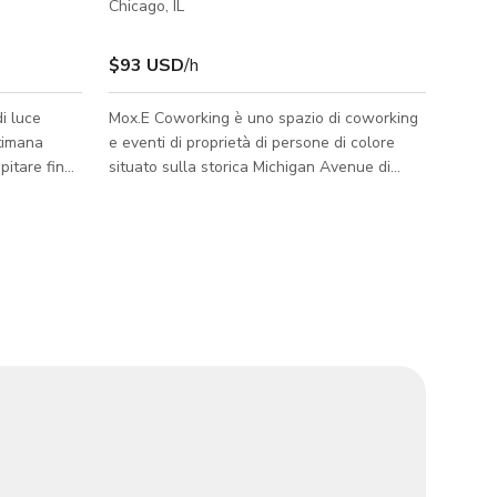
Chicago, IL
$93 USD
/h
di luce
Mox.E Coworking è uno spazio di coworking
ttimana
e eventi di proprietà di persone di colore
pitare fino
situato sulla storica Michigan Avenue di
na
Chicago, progettato per potenziare
'area
imprenditori, creativi e costruttori di
o spazio
comunità. La nostra missione è fornire spazi
. Il nostro
belli, professionali e accessibili dove tutti,
o spazio di
inclusi i fondatori sottorappresentati (in
ui, prove
particolare imprenditori POC/donne),
 discussioni
possano lavorare, incontrarsi e crescere. Ci
hop,
impegniamo a essere presenti
costantemente per coloro che hanno
bisogno di opp