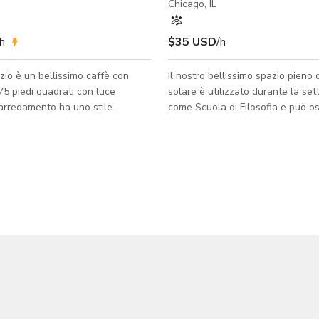
Chicago, IL
/h
$35 USD
/h
io è un bellissimo caffè con
Il nostro bellissimo spazio pieno 
975 piedi quadrati con luce
solare è utilizzato durante la se
'arredamento ha uno stile
come Scuola di Filosofia e può os
moderno, con soffitti molto alti e
a 30 persone. Abbiamo una cuci
stre che permettono alla luce
completamente funzionante e un
 entrare nello spazio. Prima che ci
salotto, e entrando si apre in un
wood c'era Chicago e, sebbene il
ampio ma accogliente e tranquillo
ia noto come Uptown, la
spazio è perfetto per riunioni, un
fettiva della vetrina era
lavoro sereno per gruppi o individ
il distretto teatrale nei primi
teatrali o musicali, club del libro,
di gruppo, incontri, lezioni, works
conferenze e altre attività. Lo