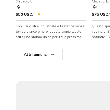
Chicago, IL
Chicago, IL
$50 USD
/h
$75 USD
Con il suo stile industriale e l'estetica senza
Questo spaz
tempo bianco e nero, questo ampio locale
vetrina di 
offre uno sfondo unico per il tuo prossimo
naturale. L
evento. Lo spazio interno è di circa 1200
industriale-
piedi quadrati. Gli ospiti entrano nell'area
grandi fine
principale che può ospitare fino a 20
naturale di
Altri annunci
persone. Lo spazio dispone anche di una
fosse Holly
sala riunioni privata che può ospitare fino a
quartiere s
6 persone. C'è una stanza sul retro che può
posizione ef
ospitare fino a 20 persone e un cortile
considerata 
all'ingresso posteriore che può ospitare fino
tempi.
a 50 persone. C'è