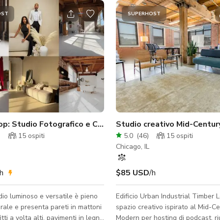
OST
SUPERHOST
co per dormire
p: Studio Fotografico e Cinematografico Industriale
Studio creativo Mid-Centu
)
15
ospiti
5.0
(
46
)
15
ospiti
Chicago, IL
/h
$85 USD
/h
io luminoso e versatile è pieno
Edificio Urban Industrial Timber 
urale e presenta pareti in mattoni
spazio creativo ispirato al Mid-C
fitti a volta alti, pavimenti in legno
Modern per hosting di podcast, ri