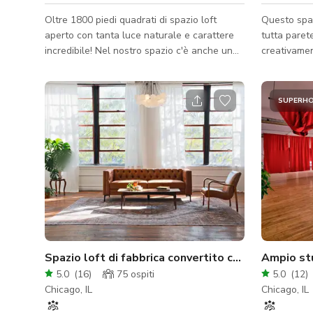
Oltre 1800 piedi quadrati di spazio loft
Questo spaz
aperto con tanta luce naturale e carattere
tutta paret
incredibile! Nel nostro spazio c'è anche un
creativame
piccolo lounge appena dentro la grande
energia. Lo
porta scorrevole che dà accesso a scaffali,
illuminazio
specchi, frigoriferi, posti a sedere extra, ecc.
individuali 
SUPERH
Se cerchi questo spazio per un matrimonio o
sedie e tav
un evento più grande, potresti anche avere
luce natura
accesso al nostro ingresso e area lobby per
decorazioni leggere e segnaletica! Pavimenti
in legno, pareti in mattoni a vista e soffitti
alti 30 piedi
Spazio loft di fabbrica convertito con atmosfere
Ampio stu
5.0
(
16
)
75
ospiti
5.0
(
12
)
Chicago, IL
Chicago, IL