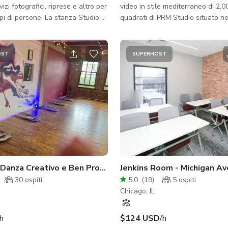
vizi fotografici, riprese e altro per
video in stile mediterraneo di 2.0
rsone. La stanza Studio 1
quadrati di PRM Studio situato n
e 20 ospiti senza attrezzatura.
ovest di Chicago. Progettato per i
ndizionata, wifi e parcheggio in
questo studio artigianale present
nibili.
di ripresa principali, tra cui una 
OST
SUPERHOST
unica e una grande parete a cerc
ideale per dare vita alle tue visio
*Offerta estiva*: $100 all'ora (og
Minimo due ore.) Caratteristiche:
Abbondante luce naturale acco
soffitti e pavimenti in leg
 Danza Creativo e Ben Progettato – Spazio Vibrante
Jenkins Room - Michigan Av
30
ospiti
5.0
(
19
)
5
ospiti
Chicago, IL
/h
$124 USD
/h