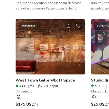
una grande location con un team dedicato
riunioni, ser
ad aiutarti a creare l'evento perfetto. Il
piccoli gruppi di pe
nostro lavoro è farti fare bella figura!
può ospitar
Amiamo feste, raccolte fondi, proiezioni di
Con aria co
film, ricevimenti di nozze, eventi aziendali
strada dispo
SUPERHOST
SUPERH
fuori sede e altro ancora... Abbiamo una
licenza PPA, ti preghiamo di informarci se
stai pianificando un evento a pagamento. La
nostra struttura può ospitare fino a 180
persone per una cena seduta, spettacolo,
recital, proiezione... fino
West Town Gallery/Loft Space
Studio di
4.88
(
25
)
60+
ospiti
5.0
(
22
)
Chicago, IL
Chicago, IL
$175 USD
/h
$25 USD