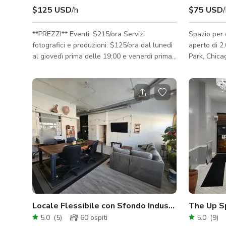
$125 USD
/h
$75 USD
**PREZZI** Eventi: $215/ora Servizi
Spazio per 
fotografici e produzioni: $125/ora dal lunedì
aperto di 2
al giovedì prima delle 19:00 e venerdì prima
Park, Chica
delle 15:00. Il prezzo serale e nei weekend è
legno e una
di $215/ora. Tariffa pulizia: $100*
funziona pe
*Prenotazioni più grandi potrebbero essere
fotografici
soggette a una tariffa di pulizia maggiorata.
privato e a
Ore minime: Eventi: minimo 3 ore da lunedì a
Caratteristiche d
giovedì, minimo 4 ore venerdì-domenica
aperta di 2.
Servizi fotografici e produzioni: minimo 2 ore
esposte a e
da lunedì a giovedì, minimo 4 ore venerdì-
in legno e 
domenica Benve
lavandino, 
Locale Flessibile con Sfondo Industriale
The Up S
5.0
(
5
)
60
ospiti
5.0
(
9
)