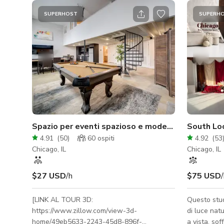
SUPERHOST
SUPERH
Spazio per eventi spazioso e moderno con soppal
South Loo
4.91
(
50
)
60
ospiti
4.92
(
53
Chicago, IL
Chicago, IL
$27 USD
/h
$75 USD
[LINK AL TOUR 3D:
Questo stud
https://www.zillow.com/view-3d-
di luce nat
home/49eb5633-2243-45d8-896f-
a vista, sof