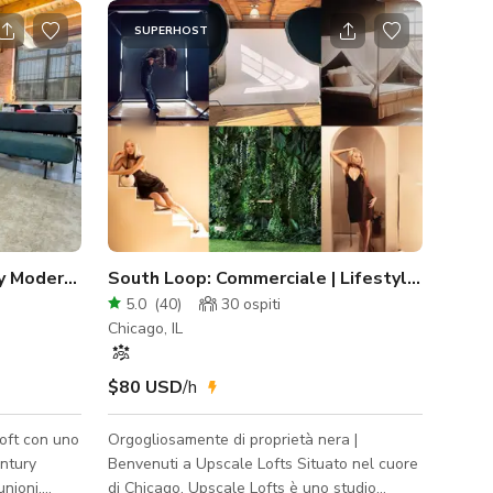
SUPERHOST
ry Modern Foto/Produzione
South Loop: Commerciale | Lifestyle | Studio
5.0
(
40
)
30
ospiti
Chicago, IL
$80 USD
/h
Loft con uno
Orgogliosamente di proprietà nera |
entury
Benvenuti a Upscale Lofts Situato nel cuore
unioni,
di Chicago, Upscale Lofts è uno studio