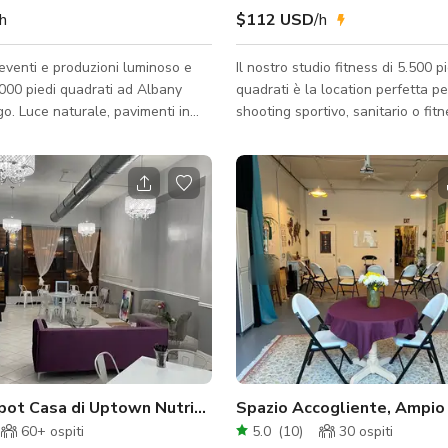
/h
$112 USD
/h
eventi e produzioni luminoso e
Il nostro studio fitness di 5.500 p
.000 piedi quadrati ad Albany
quadrati è la location perfetta p
go. Luce naturale, pavimenti in
shooting sportivo, sanitario o fitn
 disposizione flessibile che
L'estetica presenta pareti scure 
r feste, pop-up, servizi
moderni con pareti a specchio e
, workshop e altro. Ingresso
illuminazione soffusa. Lo spazio 
ccesso al secondo piano a piedi.
attrezzature fitness all'avanguard
ello spazio: - Disposizione
impianto audio, spogliatoi e una 
000 piedi quadrati - Finestre
st con luce naturale - Pavimenti
specchi - Piccola cucina con
microonde e frigorifero/congel
pot Casa di Uptown Nutrition
Spazio Accogliente, Ampio
60+
ospiti
5.0
(
10
)
30
ospiti