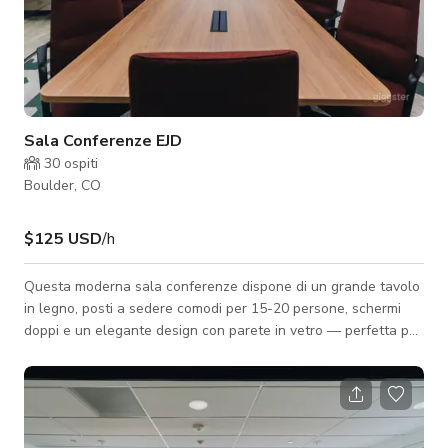
Sala Conferenze EJD
30
ospiti
Boulder, CO
$125 USD
/h
Questa moderna sala conferenze dispone di un grande tavolo
in legno, posti a sedere comodi per 15-20 persone, schermi
doppi e un elegante design con parete in vetro — perfetta per
riunioni, presentazioni e discussioni aziendali private. Una sala
conferenze luminosa nel centro città. Goditi il nostro caffè
appena fatto, snack salutari e bevande, cold brew e
kombucha alla spina. Inoltre, internet in fibra ottica ad alta
velocità e stampa illimitata.