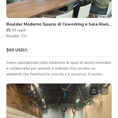
Boulder Moderno Spazio di Coworking e Sala Riunioni
30
ospiti
Boulder, CO
$60 USD
/h
Siamo specializzati nella creazione di spazi di lavoro innovativi
e collaborativi per aziende e individui che cercano un
ambiente che favorisca la crescita e il successo. Il nostro
focus è costruire una comunità fiorente fornendo risorse
preziose, incoraggiando la collaborazione tra i membri e
organizzando eventi su misura per le loro esigenze. Man mano
che la nostra comunità si espande, i nostri spazi evolvono da
semplici luoghi di lavoro a un hub collettivo per il successo. Il
nostro spazi