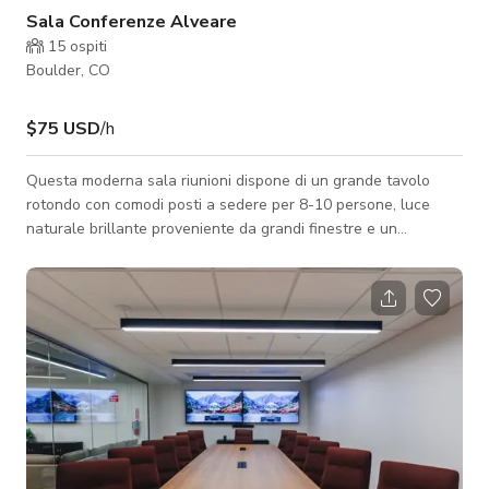
Sala Conferenze Alveare
15
ospiti
Boulder, CO
$75 USD
/h
Questa moderna sala riunioni dispone di un grande tavolo
rotondo con comodi posti a sedere per 8-10 persone, luce
naturale brillante proveniente da grandi finestre e un
elegante tappeto a motivi, rendendola ideale per riunioni di
team o sessioni di lavoro private. Lo spazio offre un'atmosfera
tranquilla e professionale con un design pulito e
contemporaneo, perfetto per brainstorming, incontri con clienti
o lavoro individuale concentrato.