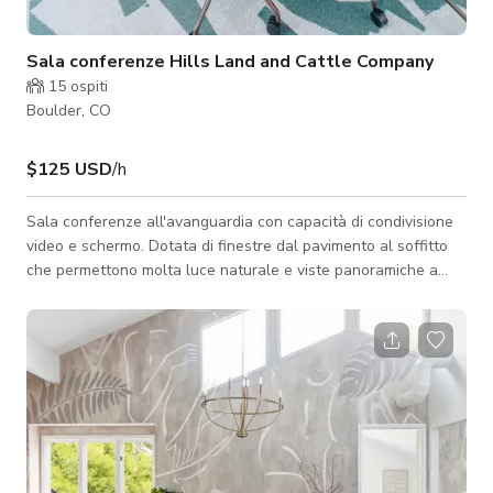
Sala conferenze Hills Land and Cattle Company
15
ospiti
Boulder, CO
$125 USD
/h
Sala conferenze all'avanguardia con capacità di condivisione
video e schermo. Dotata di finestre dal pavimento al soffitto
che permettono molta luce naturale e viste panoramiche a
livello strada. Ideale per riunioni di team, presentazioni ai
clienti o conferenze virtuali, questo spazio offre un ambiente
professionale e stimolante per elevare qualsiasi incontro.