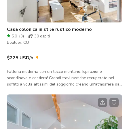
Casa colonica in stile rustico moderno
5.0
(
3
)
30
ospiti
Boulder, CO
$225 USD
/h
Fattoria moderna con un tocco montano. Ispirazione
scandinava e costiera! Grandi travi rustiche recuperate nei
soffitti a volta altissimi del soggiorno creano un'atmosfera da
fienile recuperato. Finestre gigantesche creano splendidi
giochi di luce sulle pareti bianche e sui pavimenti in quercia
chiara per tutto il giorno. Contatori in cemento bianco e armadi
in noce massello in cucina. Quartiere tranquillo con grandi lotti
e alberi maturi. In città a Boulder, Colorado, ai piedi delle
Montagne R