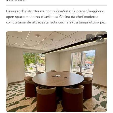
Casa ranch ristrutturata con cucina/sala da pranzo/soggiorno
open space moderna e luminosa Cucina da chef moderna
completamente attrezzata Isola cucina extra lunga ottima per
molti usi Ideale per servizi fotografici e video, creazione di
contenuti, cucina, cene, Può ospitare piccoli incontri, eventi e
feste fino a 20 persone Tavolo da pranzo con 6 posti, può
ospitare fino a 9 con sedie aggiuntive 4 sgabelli al bancone
della cucina Il cortile ha 2 patii. Il terrazzo della casa ha un
divano ango