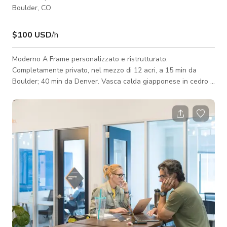
Boulder, CO
$100 USD
/h
Moderno A Frame personalizzato e ristrutturato.
Completamente privato, nel mezzo di 12 acri, a 15 min da
Boulder; 40 min da Denver. Vasca calda giapponese in cedro e
doccia esterna con vista sul ruscello. Un livello inferiore
separato (ingresso privato, letto queen, camino, TV,
soggiorno) è disponibile con un costo extra di 100$ a notte.
Tutti i prezzi per questa casa sono per 4 ospiti. Gli ospiti
aggiuntivi saranno addebitati 50$ a persona a notte fino a un
massimo di 8 ospiti. Ho trascorso