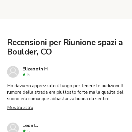
When you find the right venue, you can connect
with the host to get additional info and work out
the details. Once everything is all set, you can
book and pay for the location in a couple of clicks.
Learn more about booking locations
.
Recensioni per Riunione spazi a
Boulder, CO
Elizabeth H.
5
Ho davvero apprezzato il luogo per tenere le audizioni. Il
rumore della strada era piuttosto forte ma la qualità del
suono era comunque abbastanza buona da sentire
chiaramente gli attori. Dylan è stato molto disponibile
Mostra altro
assicurandosi che avessimo tutto il necessario e
approvando le ore extra che abbiamo prenotato per la
sala d'attesa. Userei sicuramente di nuovo questo
Leon L.
spazio!
5