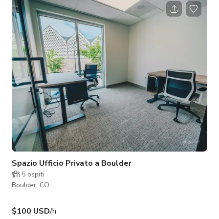
sling, trapezio, corda e linee per lyra, trapezi per bambini, mini
sling e apparati inventati. Opzione per imbracature statiche di
trapezi, corde e imbracature e bungee disponibile. L'armadio
Spazio Ufficio Privato a Boulder
5
ospiti
Boulder, CO
$100 USD
/h