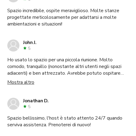
Spazio incredibile, ospite meraviglioso. Molte stanze
progettate meticolosamente per adattarsi a molte
ambientazioni e situazioni!
John J.
5
Ho usato lo spazio per una piccola riunione. Molto
comodo, tranquillo (nonostante altri utenti negli spazi
adiacenti) e ben attrezzato. Avrebbe potuto ospitare
facilmente 10-12 persone - buon monitor grande, pronto
Mostra altro
all'uso così come la lavagna. Userò di nuovo questo
spazio.
Jonathan D.
5
Spazio bellissimo, l'host è stato attento 24/7 quando
serviva assistenza. Prenoterei di nuovo!