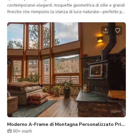
contemporanei eleganti, moquette geometrica di stile e grandi
finestre che riempiono la stanza di luce naturale—perfetto per
riunioni, servizi fotografici o produzioni video. L'allestimento
include posti a sedere confortevoli, tavolini laterali e
un'atmosfera rilassata e professionale ideale per lavori
creativi.
Moderno A-Frame di Montagna Personalizzato Privato
60+
ospiti