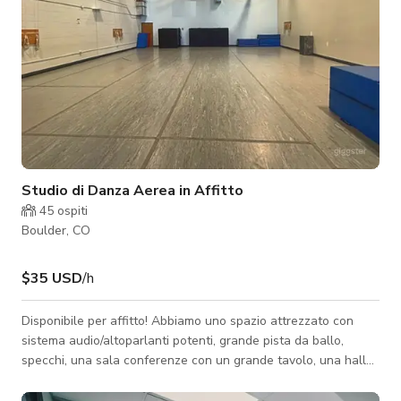
Studio di Danza Aerea in Affitto
45
ospiti
Boulder, CO
$35 USD
/h
Disponibile per affitto! Abbiamo uno spazio attrezzato con
sistema audio/altoparlanti potenti, grande pista da ballo,
specchi, una sala conferenze con un grande tavolo, una hall
con divani nuovi e attrezzature per acrobazie aeree. La nostra
griglia di imbracatura include i seguenti apparati: tessuti aerei,