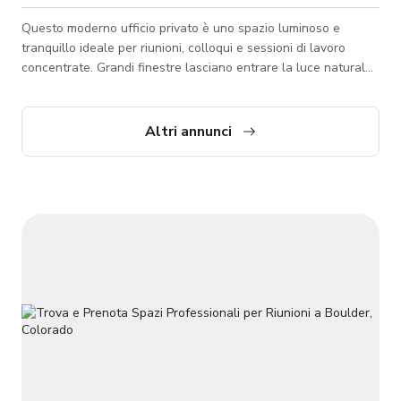
Questo moderno ufficio privato è uno spazio luminoso e
tranquillo ideale per riunioni, colloqui e sessioni di lavoro
concentrate. Grandi finestre lasciano entrare la luce naturale,
creando un'atmosfera calma e professionale. L'ufficio è
completamente arredato con scrivanie contemporanee e sedie
confortevoli, offrendo un ambiente pulito e raffinato pronto
Altri annunci
all'uso. Situato all'interno di una suite d'uffici elegante, è
perfetto per riunioni di piccoli gruppi o conversazioni con i
clienti in un