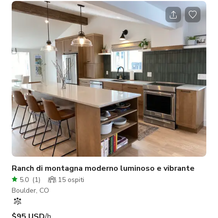
curato per comfort e funzionalità, creando un'estetica vissuta
ma raffinata. Con un ampio open space, questa casa con 4
camere da letto e 4 bagni è progettata per un flusso e una
connessione senza sforzo. La cucina dello chef, completa di
elettrodomestici di
Ranch di montagna moderno luminoso e vibrante
5.0
(
1
)
15
ospiti
Boulder, CO
$95 USD
/h