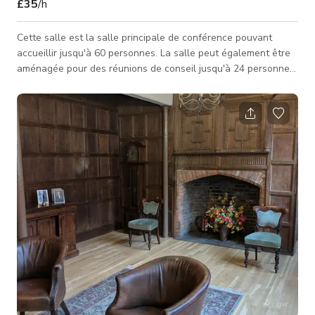
£35
/h
Cette salle est la salle principale de conférence pouvant
accueillir jusqu'à 60 personnes. La salle peut également être
aménagée pour des réunions de conseil jusqu'à 24 personnes
et en style cabaret pour 45 personnes. Vous pouvez louer cet
espace pour des tournages, des petits-déjeuners de mariage,
des événements, des séances photo, des productions. Veuillez
contacter l'hôte pour un tarif personnalisé et la disponibilité.