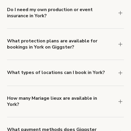
Do I need my own production or event
insurance in York?
Yes. All renters are required to carry
Comprehensive Liability and Property Damage
insurance with liability coverage of no less than
What protection plans are available for
bookings in York on Giggster?
$1,000,000.
Giggster offers Damage Protection coverage that
you can add to a booking at checkout.
Learn more
about Giggster's Damage Protection coverage.
What types of locations can I book in York?
You can choose from 42 types! Just search for
locations in York at
giggster.com
, then click
'Filters' to look for something specific.
How many Mariage lieux are available in
York?
Right now, there are 14 Mariage lieux available in
York.
What payment methods does Giggster