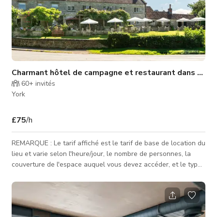
Charmant hôtel de campagne et restaurant dans le pi
60+
invités
York
£75
/h
REMARQUE : Le tarif affiché est le tarif de base de location du
lieu et varie selon l'heure/jour, le nombre de personnes, la
couverture de l'espace auquel vous devez accéder, et le type
d'activité pour laquelle le lieu est réservé. Nous proposons
des services de restauration et de boissons moyennant des
coûts supplémentaires. Contactez-nous pour des tarifs
personnalisés. Découvrez un joyau caché au cœur du North