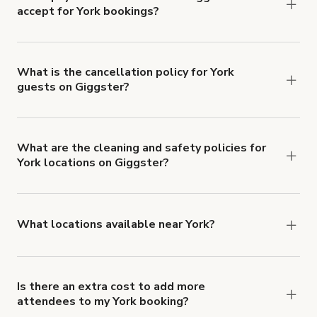
accept for York bookings?
You can pay for your booking with a credit card, or
with ACH or wire transfer for bookings over $4k.
What is the cancellation policy for York
guests on Giggster?
Refund options vary, based on when the booking
is canceled.
Learn more about Giggster's
cancellation and refund policy
.
What are the cleaning and safety policies for
York locations on Giggster?
Now more than ever, your health and safety is our
number one priority. We've outlined specific
health and safety requirements for both hosts
What locations available near York?
and guests.
Learn more about Giggster's COVID-
You'll find up to 42 different types of locations in
19 Health & Safety Measures
.
York. Just start a search at
giggster.com
and
narrow things down with the 'Filter' option.
Is there an extra cost to add more
attendees to my York booking?