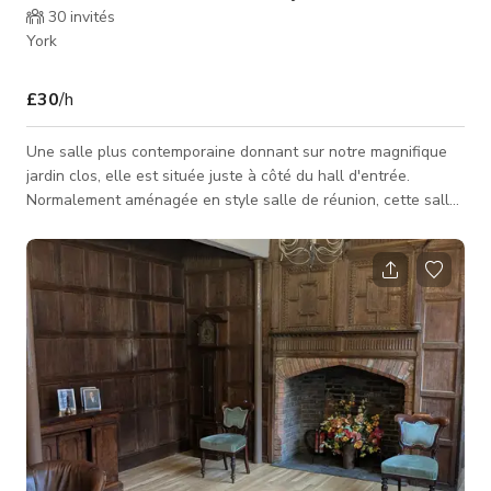
30
invités
York
£30
/h
Une salle plus contemporaine donnant sur notre magnifique
jardin clos, elle est située juste à côté du hall d'entrée.
Normalement aménagée en style salle de réunion, cette salle
est idéalement adaptée aux réunions formelles, séminaires et
espaces de travail en groupe en dehors de l'amphithéâtre
principal. Elle peut accueillir de 12 à 20 personnes selon la
disposition de la salle. C'est parfait pour tout type
d'événements, séances photo, tournages et productions.
Veuillez cont