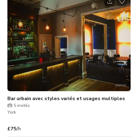
caractère. Profitez de sept chambres boutique au style
individuel, deux magnifiques cottages de vacances, ainsi qu'un
restaurant, un bar et des jardins accueillants — parfaits pour
un repas déte
Bar urbain avec styles variés et usages multiples
5
invités
York
£75
/h