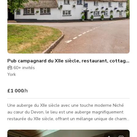
Pub campagnard du XIIe siècle, restaurant, cottages 
60+
invités
York
£1 000
/h
Une auberge du XIIe siècle avec une touche moderne Niché
au cœur du Devon, le lieu est une auberge magnifiquement
restaurée du XIIe siècle, offrant un mélange unique de charme
historique et de style boutique. Conçu par un ancien créateur
de mode, chaque recoin dégage créativité, confort et