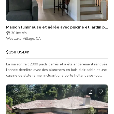
Maison lumineuse et aérée avec piscine et jardin pays
30
invités
Westlake Village, CA
$150 USD
/h
La maison fait 2900 pieds carrés et a été entièrement rénovée
l'année dernière avec des planchers en bois clair sable et une
cuisine de style ferme, incluant une porte hollandaise (qui
donne sur les rosiers du jardin) et un garde-manger avec une
porte de grange. L'entrée dispose d'un escalier courbé. À
gauche se trouve le salon avec une baie vitrée et de hauts
plafonds. Depuis le salon, vous pouvez voir à travers la salle à
manger jusqu'à la cuisine, où une grande fenêtre tripl