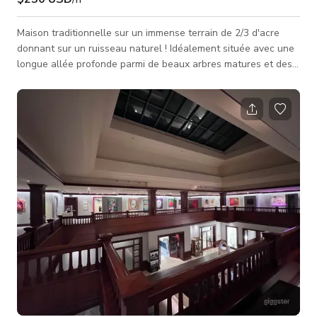
Maison traditionnelle sur un immense terrain de 2/3 d'acre
donnant sur un ruisseau naturel ! Idéalement située avec une
longue allée profonde parmi de beaux arbres matures et des
vues paisibles. Les caractéristiques intérieures comprennent
une grande entrée à deux étages avec un escalier en
colimaçon et des planchers en bois clair. Une cuisine avec îlot
central ouverte sur un immense salon familial avec de hauts
plafonds voûtés, une cheminée en brique du sol au plafond, et
un bar hu