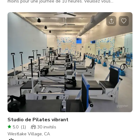
moins pour une journée de 10 heures. Veuillez vous
renseigner pour les tarifs des projets à plus grande envergure
et inclure les détails suivants concernant votre projet. Nom du
projet : Dates nécessaires : Objet du projet : Taille de
l'équipe/talent : Heures nécessaires : Zones nécessaires :
Informations diverses pertinentes pour votre projet :
Studio de Pilates vibrant
5.0
(
1
)
30
invités
Westlake Village, CA