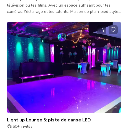
télévision ou les films. Avec un espace suffisant pour les
caméras, l'éclairage et les talents. Maison de plain-pied style
Cape Cod des années 1970 conçue sur mesure dans la belle
communauté de North Ranch à Westlake Village, à 30
minutes de LA. Propriété d'un demi-acre, avec de hauts
plafonds, un grand espace extérieur à l'avant et à l'arrière de
la propriété. Le jardin arrière est une oasis naturelle, avec
Light up Lounge & piste de danse LED
60+
invités