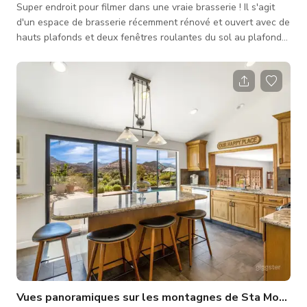
Super endroit pour filmer dans une vraie brasserie ! Il s'agit
d'un espace de brasserie récemment rénové et ouvert avec de
hauts plafonds et deux fenêtres roulantes du sol au plafond
pour laisser entrer beaucoup de lumière naturelle. Du
magnifique bar en cuivre au mobilier, chaises et bois artisanal
accroché aux murs, 14 Cannons est construit avec des
éléments recyclés et vieillissants dans tout l'espace. Il y a une
cuisine et un bar entièrement opérationnels qui accompagnent
la brass
Vues panoramiques sur les montagnes de Sta Monica