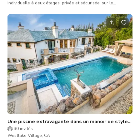
individuelle à deux étages, privée et sécurisée, sur le
magnifique lac Westlake est une maison architecturale unique
récemment rénovée avec un bateau et un quai. Cette
charmante maison offre 3 chambres et 3 salles de bains, un
salon familial, un salon, un loft, deux cheminées et un sauna !
La chambre principale et la salle de bain principale ont une
vue fabuleuse sur le lac, tout
Une piscine extravagante dans un manoir de style chât
30
invités
Westlake Village, CA