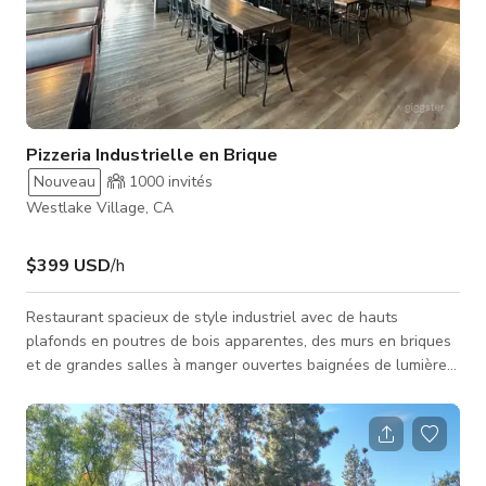
Pizzeria Industrielle en Brique
Nouveau
1000
invités
Westlake Village, CA
$399 USD
/h
Restaurant spacieux de style industriel avec de hauts
plafonds en poutres de bois apparentes, des murs en briques
et de grandes salles à manger ouvertes baignées de lumière
naturelle. L'espace comprend une cuisine commerciale
entièrement équipée, de longues tables communes, des
banquettes et un comptoir de service moderne. Des conduits
industriels, des luminaires métalliques et des matériaux
rustiques créent une ambiance authentique d'entrepôt urbain