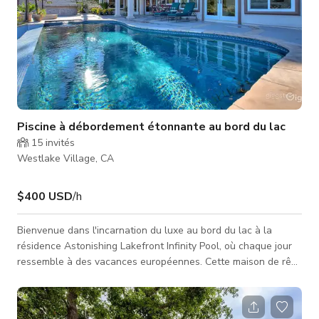
Piscine à débordement étonnante au bord du lac
15
invités
Westlake Village, CA
$400 USD
/h
Bienvenue dans l'incarnation du luxe au bord du lac à la
résidence Astonishing Lakefront Infinity Pool, où chaque jour
ressemble à des vacances européennes. Cette maison de rêve
à deux étages, privée et sécurisée, nichée sur les rives du lac
Westlake, est un joyau architectural récemment rénové avec
un bateau et un quai. Entrez dans un monde de charme et de