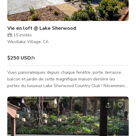
Vie en loft @ Lake Sherwood
15
invités
Westlake Village, CA
$250 USD
/h
Vues panoramiques depuis chaque fenêtre, porte, terrasse,
balcon et jardin de cette magnifique maison derrière les
portes du luxueux Lake Sherwood Country Club ! Récemment
construite sans aucun détail laissé de côté ! La maison de
style loft/industriel offre un concept ouvert et bénéficie de
plafonds de 12' et de fenêtres à imposte partout. La cuisine
gastronomique est équipée d'appareils Thermador en acier
inoxydable, y compris une cuisinière commerciale, un grand îlot
et des pl