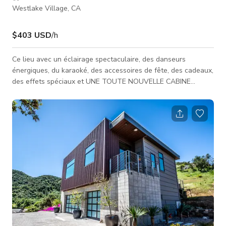
Westlake Village, CA
$403 USD
/h
Ce lieu avec un éclairage spectaculaire, des danseurs
énergiques, du karaoké, des accessoires de fête, des cadeaux,
des effets spéciaux et UNE TOUTE NOUVELLE CABINE
PHOTO, les possibilités sont infinies. Nous travaillons
constamment pour offrir à nos clients les dernières
innovations et tendances afin de faire de votre événement le «
Moment de votre vie ». Ne prenez aucun risque ! Faites de cet
événement le meilleur possible ! Appelez-nous dès aujourd'hui
pour discuter des détail