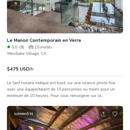
Le Manoir Contemporain en Verre
5.0
(
8
)
15
invités
Westlake Village, CA
$475 USD
/h
Le tarif horaire indiqué est basé sur une séance photo fixe
avec une équipe/talent de 15 personnes ou moins pour un
minimum de 10 heures. Pour vous renseigner sur la
disponibilité et les tarifs pour le tournage et/ou les
réservations à plus fort impact, envoyez un message avec les
détails suivants : - Nom du projet : - Type de projet (Film, TV,
SUPERHÔTE
Publicité, Photo, Clip musical, etc.) : - Dates nécessaires : -
Nombre d'heures nécessaires : - Heures spécifiques