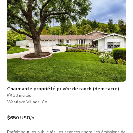
confort avec 3 chambres, 3 salles de bain, une salle familiale,
un salon, un loft, deux cheminées et même un sauna ! La ch
Charmante propriété privée de ranch (demi-acre)
30
invités
Westlake Village, CA
$650 USD
/h
Parfait pour les publicités, les séances photo, les émissions de