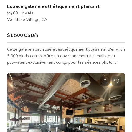
Espace galerie esthétiquement plaisant
60+
invités
Westlake Village, CA
$1 500 USD
/h
Cette galerie spacieuse et esthétiquement plaisante, d'environ
5 000 pieds carrés, offre un environnement minimaliste et
polyvalent exclusivement conçu pour les séances photo.
Niché dans l'hôtel célèbre, cet espace distinctif présente une
collection tournante d'art, pouvant inclure des sculptures et
du mobilier. Veuillez noter que la nature en constante
évolution de notre galerie signifie que les œuvres spécifiques
exposées peuvent varier d'un jour à l'autre, ajoutant un
élément