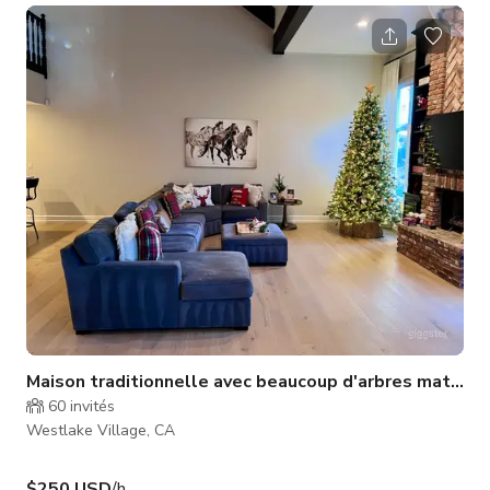
luxuriante entoure un jardin soigneusement entretenu, parfait
pour des promenades tranquilles. Profitez du soleil sur la
grande terrasse ou rassemblez-vous avec vos proches dans le
salon confortable pour des moments inoubliables. Votre
paradis privé vous
Maison traditionnelle avec beaucoup d'arbres matures
60
invités
Westlake Village, CA
$250 USD
/h