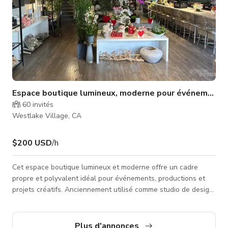
Espace boutique lumineux, moderne pour événements 
60
invités
Westlake Village, CA
$200 USD
/h
Cet espace boutique lumineux et moderne offre un cadre
propre et polyvalent idéal pour événements, productions et
projets créatifs. Anciennement utilisé comme studio de design,
l'espace dispose d'un plan ouvert, de hauts plafonds, de
lustres en cristal et de grandes fenêtres qui remplissent la
pièce de lumière naturelle. L'esthétique neutre permet de
Plus d'annonces