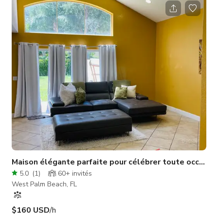
idéal d'élégance et de charme tropical. Des vues imprenables
sur l'eau offrent un cadre parfait pour toute occasion. De
grands espaces intérieurs et extérieurs permettent des
configuration
Maison élégante parfaite pour célébrer toute occasio
5.0
(
1
)
60+
invités
West Palm Beach, FL
$160 USD
/h