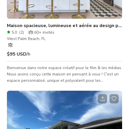
Maison spacieuse, lumineuse et aérée au design personn
5.0
(
2
)
60+
invités
West Palm Beach, FL
$95 USD
/h
Bienvenue dans notre espace créatif pour le film & les médias.
Nous avons conçu cette maison en pensant à vous ! C'est un
espace personnalisé, unique et polyvalent pour les
professionnels du cinéma et des industries créatives. Nous
aimons travailler avec des équipes visionnaires qui apprécient
à la fois la facilité et le charme de notre propriété. Avec un
terrain de 52 000 sq. ft., il y a beaucoup d'espace pour
installer du matériel, garer des véhicules et des vans de
production