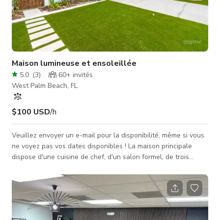
Maison lumineuse et ensoleillée
5.0
(
3
)
60+
invités
West Palm Beach, FL
$100 USD
/h
Veuillez envoyer un e-mail pour la disponibilité, même si vous
ne voyez pas vos dates disponibles ! La maison principale
dispose d'une cuisine de chef, d'un salon formel, de trois
chambres, d'un bureau avec futon et écran plat, de 2 salles de
bains complètes, d'une salle d'eau, et d'une salle à manger
pouvant accueillir plus de 10 personnes. La maison d'hôtes
comprend une cuisine, un salon, deux chambres et une salle
de bain. Récemment rénovée et meublée. L'appartement jardin