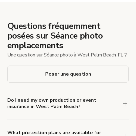
Questions fréquemment
posées sur Séance photo
emplacements
Une question sur Séance photo à West Palm Beach, FL ?
Poser une question
Do I need my own production or event
insurance in West Palm Beach?
Yes. All renters are required to carry
Comprehensive Liability and Property Damage
insurance with liability coverage of no less than
What protection plans are available for