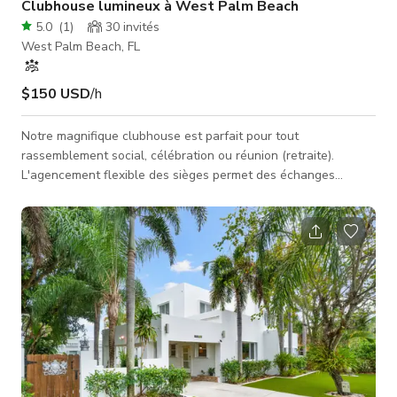
Clubhouse lumineux à West Palm Beach
5.0
(
1
)
30
invités
West Palm Beach, FL
$150 USD
/h
Notre magnifique clubhouse est parfait pour tout
rassemblement social, célébration ou réunion (retraite).
L'agencement flexible des sièges permet des échanges
informels et des repas. L'utilisation de la piscine n'est pas
autorisée. Caractéristiques de l'espace : - WiFi - Agencements
de sièges décontractés : canapés, fauteuils club, tables -
Cuisine : mini-frigo, lave-vaisselle, évier, grand plan de travail,
tabourets de bar - TV HD 55" : connexions HDMI & USB pour
brancher et affich