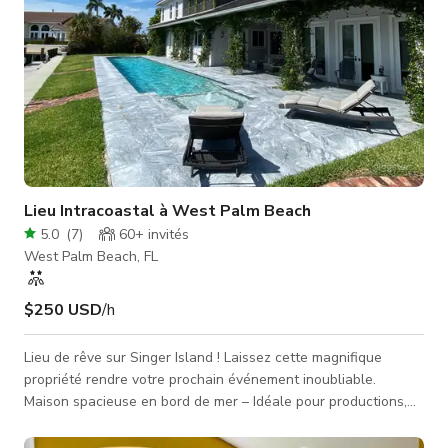
Lieu Intracoastal à West Palm Beach
5.0
(
7
)
60+
invités
West Palm Beach, FL
$250 USD
/h
Lieu de rêve sur Singer Island ! Laissez cette magnifique
propriété rendre votre prochain événement inoubliable.
Maison spacieuse en bord de mer – Idéale pour productions,
séances photo/vidéo, réunions et événements intimes. Cette
spectaculaire maison canal en bord de mer offre le mélange