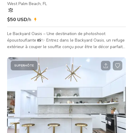
West Palm Beach, FL
$50 USD
/h
Le Backyard Oasis – Une destination de photoshoot
époustouflante 📸✨ Entrez dans le Backyard Oasis, un refuge
extérieur à couper le souffle conçu pour être le décor parfait
pour des séances photo haut de gamme, des campagnes de
marque et du contenu sur les réseaux sociaux. Ce cadre
luxueux de style resort allie élégance tropicale et
SUPERHÔTE
sophistication moderne. 🌊 Piscine scintillante & Spa – L'eau
cristalline reflète magnifiquement la lumière naturelle, créant
des clichés de