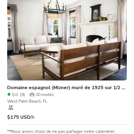
finement travaillés et ferronneries ornées. L'intérieur spacieux
offre un mélange harmonieux de design classique et de luxe
contempor
Domaine espagnol (Mizner) muré de 1925 sur 1/2 acre
5.0
(
9
)
30
invités
West Palm Beach, FL
$175 USD
/h
**Nous avons choisi de ne pas partager notre calendrier,