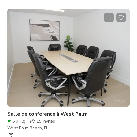
solution pour vous. Nous proposons également des services
de courrier virtuel. Notre environnement innovant est conçu
pour favoriser la collaboration et la productivité. C'est un lieu
où votre entreprise peut prospérer et où vos idées peuvent
prendre leur envol.
Salle de conférence à West Palm
5.0
(
3
)
15
invités
West Palm Beach, FL