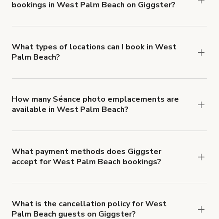
bookings in West Palm Beach on Giggster?
$1,000,000.
Giggster offers Damage Protection coverage that
you can add to a booking at checkout.
Learn more
about Giggster's Damage Protection coverage.
What types of locations can I book in West
Palm Beach?
You can choose from 42 types! Just search for
locations in West Palm Beach at
giggster.com
,
then click 'Filters' to look for something specific.
How many Séance photo emplacements are
available in West Palm Beach?
Right now, there are 61 Séance photo
emplacements available in West Palm Beach.
What payment methods does Giggster
accept for West Palm Beach bookings?
You can pay for your booking with a credit card, or
with ACH or wire transfer for bookings over $4k.
What is the cancellation policy for West
Palm Beach guests on Giggster?