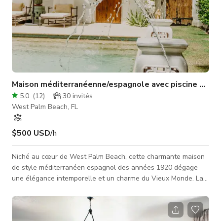
Maison méditerranéenne/espagnole avec piscine & cou
5.0
(
12
)
30
invités
West Palm Beach, FL
$500 USD
/h
Niché au cœur de West Palm Beach, cette charmante maison
de style méditerranéen espagnol des années 1920 dégage
une élégance intemporelle et un charme du Vieux Monde. La
propriété est un véritable reflet du passé historique de Palm
Beach, présentant des détails architecturaux mauresques et
espagnols exquis, des portes voûtées aux sols carrelés