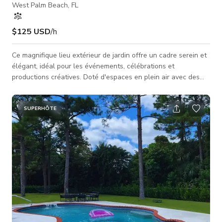
West Palm Beach, FL
$125 USD
/h
Ce magnifique lieu extérieur de jardin offre un cadre serein et
élégant, idéal pour les événements, célébrations et
productions créatives. Doté d'espaces en plein air avec des
configurations flexibles, le lieu peut être facilement
personnalisé pour convenir à une variété d'installations — des
rassemblements intimes aux séances stylisées et occasions
SUPERHÔTE
spéciales. Une végétation luxuriante, des arrangements
floraux élégants et une décoration événementielle de bon
goût cr