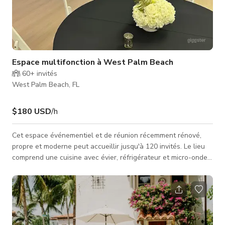
Espace multifonction à West Palm Beach
60+
invités
West Palm Beach, FL
$180 USD
/h
Cet espace événementiel et de réunion récemment rénové,
propre et moderne peut accueillir jusqu'à 120 invités. Le lieu
comprend une cuisine avec évier, réfrigérateur et micro-ondes.
Des tables et des chaises fantômes élégantes transparentes
sont fournies. La disposition est très flexible et peut être
configurée de différentes manières pour répondre à vos
besoins événementiels. Un séparateur de pièce est disponible
pour des rassemblements plus petits et intimes. Veuillez