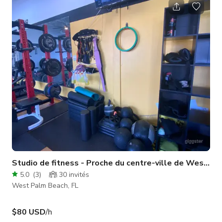
spacieux doté d'un éclairage sous-marin, d'une ambiance sur
la terrasse et d'une douche extérieure. Donc, si vous cherchez
un cadre extérieur chic avec tous les accessoires aquatiques,
c
Studio de fitness - Proche du centre-ville de West P
5.0
(
3
)
30
invités
West Palm Beach, FL
$80 USD
/h