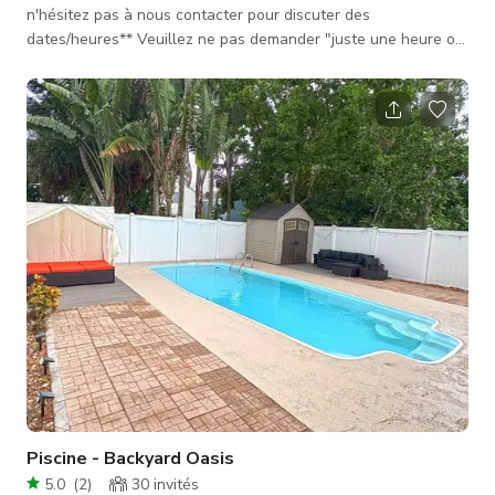
n'hésitez pas à nous contacter pour discuter des
dates/heures** Veuillez ne pas demander "juste une heure ou
deux", nous ne pouvons pas répondre à ces demandes. La
première maison construite dans le quartier de Parker Ridge
en Floride en 1923. Cette "maison témoin" est située dans un
quartier vintage et abrite certains des arbres originaux.
L'ensemble du "complexe" est entouré d'un mur pour plus
d'intimité et il y a deux portail
Piscine - Backyard Oasis
5.0
(
2
)
30
invités