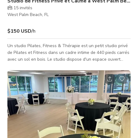
Studio de Fitness Privé et Calme à West Palm Beach
15
invités
West Palm Beach, FL
$150 USD
/h
Un studio Pilates, Fitness & Thérapie est un petit studio privé
de Pilates et Fitness dans un cadre intime de 440 pieds carrés
avec un sol en bois. Le studio dispose d'un espace ouvert
avec du matériel de Pilates et des équipements de yoga
aérien suspendus au plafond en poutres de bois. Le matériel
peut être déplacé pour libérer l'espace. Il y a la climatisation
et 3 machines de filtration. Il y a aussi une table de massage.