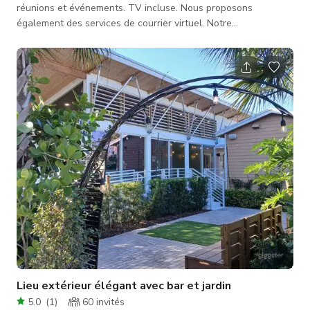
réunions et événements. TV incluse. Nous proposons
également des services de courrier virtuel. Notre
environnement innovant est conçu pour favoriser la
collaboration et la productivité. C'est un lieu où votre
entreprise peut prospérer et vos idées prendre leur envol.
Lieu extérieur élégant avec bar et jardin
5.0
(
1
)
60
invités