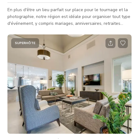
En plus d'être un lieu parfait sur place pour le tournage et la
photographie, notre région est idéale pour organiser tout type
d'événement, y compris mariages, anniversaires, retraites
d'entreprise, réunions entre amis et dîners en famille. Le plan
comprend une cuisine, un coin repas, une salle de petit-
déjeuner, un salon familial, un salon, trois chambres et deux
SUPERHÔTE
salles de bains. Je peux organiser un chef privé ou un traiteur
si vous avez besoin de leurs services.