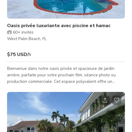
Oasis privée luxuriante avec piscine et hamac
60+
invités
West Palm Beach, FL
$75 USD
/h
Bienvenue dans notre oasis privée et spacieuse de jardin
arrière, parfaite pour votre prochain film, séance photo ou
production commerciale. Cet espace polyvalent offre un
contraste saisissant, avec une piscine à la forme unique et un
patio entouré d'une végétation luxuriante et vibrante ainsi que
de grands pins matures qui offrent à la fois de l'ombre
naturelle et un décor spectaculaire. La propriété dispose de
plusieurs zones définies pour différentes scènes, y compris un
refuge