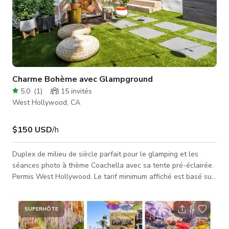
Charme Bohème avec Glampground
5.0
(
1
)
15
invités
West Hollywood, CA
$150 USD
/h
Duplex de milieu de siècle parfait pour le glamping et les
séances photo à thème Coachella avec sa tente pré-éclairée.
Permis West Hollywood. Le tarif minimum affiché est basé sur
une séance photo fixe avec une équipe/talents de 15
personnes ou moins pour une journée de 10 heures. Veuillez
demander les tarifs pour des projets plus importants et inclure
SUPERHÔTE
les détails suivants concernant votre projet. Nom du projet :