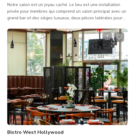
Notre salon est un joyau caché. Le lieu est une installation
privée pour membres qui comprend un salon principal avec un
grand bar et des sièges luxueux, deux pièces latérales pour
des conversations plus intimes, une salle de dégustation avec
un bar privé, et un patio extérieur avec une fontaine et un
foyer. Le lieu est fantastique pour des événements allant
jusqu'à 250 invités et le salon principal sert de toile de fond
parfaite pour une piste de danse, un DJ et une performance int
Bistro West Hollywood