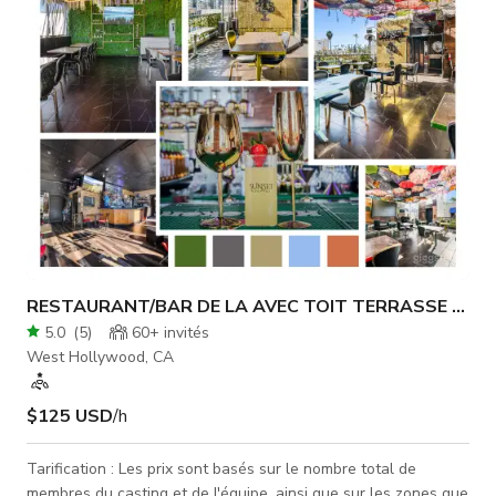
Dates nécessaires : Objet de la séance : Taille de
l'équipe/talen
RESTAURANT/BAR DE LA AVEC TOIT TERRASSE & ES
5.0
(
5
)
60+
invités
West Hollywood, CA
$125 USD
/h
Tarification : Les prix sont basés sur le nombre total de
membres du casting et de l'équipe, ainsi que sur les zones que