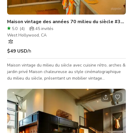
Maison vintage des années 70 milieu du siècle #333
5.0
(
4
)
45
invités
West Hollywood, CA
$49 USD
/h
Maison vintage du milieu du siècle avec cuisine rétro, arches &
jardin privé Maison chaleureuse au style cinématographique
du milieu du siècle, présentant un mobilier vintage
sélectionné, des portes en arc et une cuisine rétro
entièrement stylée, parfaite pour les tournages de films,
séances photo, publicités, interviews, contenus lifestyle et
projets d'époque. Cette maison offre plusieurs ambiances
distinctes en un seul lieu, avec une cohérence des années 60-
70, une lumière n