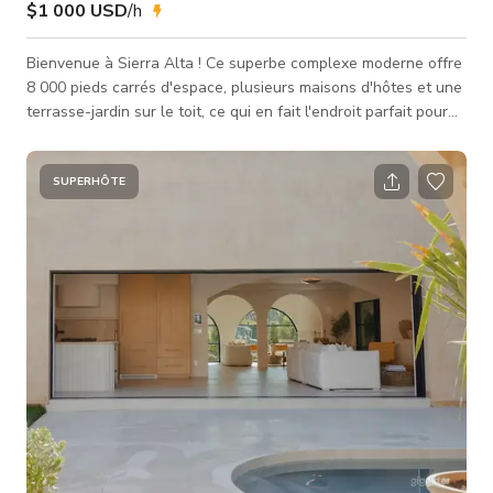
$1 000 USD
/h
Bienvenue à Sierra Alta ! Ce superbe complexe moderne offre
8 000 pieds carrés d'espace, plusieurs maisons d'hôtes et une
terrasse-jardin sur le toit, ce qui en fait l'endroit parfait pour
votre prochain événement, production, séance photo ou
rassemblement intime ! Assurez-vous de réserver dès
aujourd'hui tant que ce TARIF PROMOTIONNEL est en vigueur
SUPERHÔTE
! Cet espace est prêt pour les événements et les productions !
Des pièces supplémentaires peuvent être mises à disposition
pour le