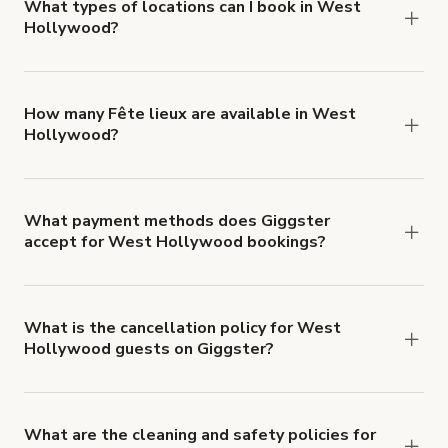
about Giggster's Damage Protection coverage.
What types of locations can I book in West
Hollywood?
You can choose from 42 types! Just search for
locations in West Hollywood at
giggster.com
,
then click 'Filters' to look for something specific.
How many Fête lieux are available in West
Hollywood?
Right now, there are 154 Fête lieux available in
West Hollywood.
What payment methods does Giggster
accept for West Hollywood bookings?
You can pay for your booking with a credit card, or
with ACH or wire transfer for bookings over $4k.
What is the cancellation policy for West
Hollywood guests on Giggster?
Refund options vary, based on when the booking
is canceled.
Learn more about Giggster's
cancellation and refund policy
.
What are the cleaning and safety policies for