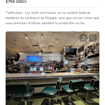
$750 USD
/h
Tarification : Les tarifs sont basés sur le nombre total de
membres du casting et de l'équipe, ainsi que sur les zones que
vous prévoyez d'utiliser pendant la production ou les
événements. Les tarifs indiqués concernent une seule zone, et
les zones supplémentaires devront être discutées et
convenues. Contactons-nous dès que possible pour discuter
de vos besoins—nous nous efforçons d'être aussi
économiques que possible ! Entrez dans un lieu où chaque
coin est une scène prête à