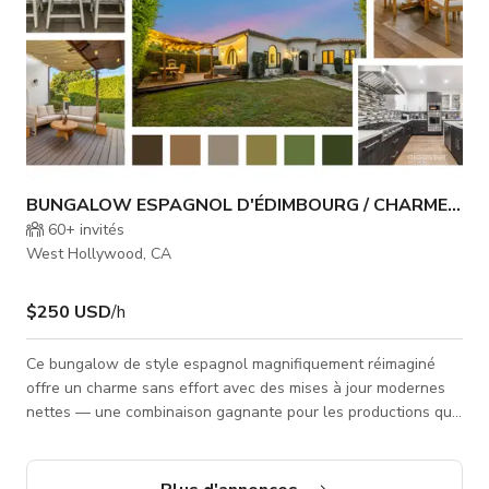
BUNGALOW ESPAGNOL D'ÉDIMBOURG / CHARME DE 
60+
invités
West Hollywood, CA
$250 USD
/h
Ce bungalow de style espagnol magnifiquement réimaginé
offre un charme sans effort avec des mises à jour modernes
nettes — une combinaison gagnante pour les productions qui
recherchent authenticité, chaleur et polyvalence. La façade en
stuc blanc, l'entrée en arc et le toit en tuiles d'argile ancrent
instantanément votre tournage ou événement dans un cadre