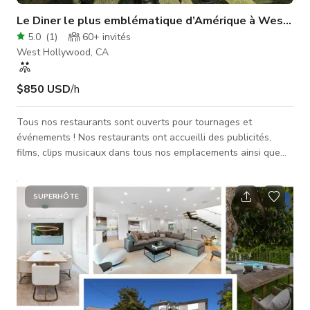
Le Diner le plus emblématique d’Amérique à West H
5.0
(
1
)
60+
invités
West Hollywood, CA
$850 USD
/h
Tous nos restaurants sont ouverts pour tournages et
événements ! Nos restaurants ont accueilli des publicités,
films, clips musicaux dans tous nos emplacements ainsi que
de nombreux événements ! Notre espace est parfait pour
votre prochaine vidéo ou séance photo car il offre un intérieur
chaleureux et magnifique qui conviendra parfaitement à vos
SUPERHÔTE
projets de publicités télévisées, clips musicaux, contenu pour
réseaux sociaux, et bien plus encore. Veuillez toujours vérifier
la dispon