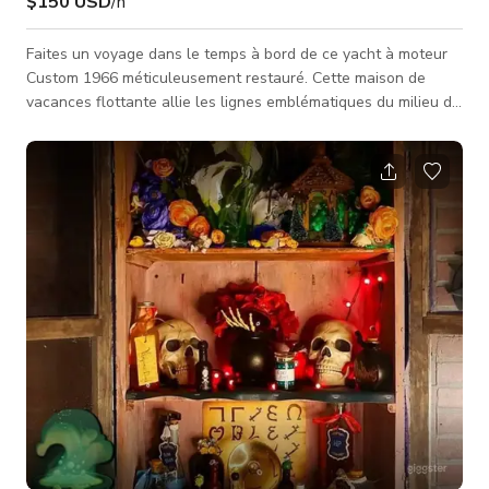
$150 USD
/h
Faites un voyage dans le temps à bord de ce yacht à moteur
Custom 1966 méticuleusement restauré. Cette maison de
vacances flottante allie les lignes emblématiques du milieu du
siècle au luxe moderne, en faisant un bateau idéal pour le
cinéma, la photographie haut de gamme ou les événements
côtiers intimes. À propos de l'espace Découvrez l'élégance
d'une époque révolue. Ce chef-d'œuvre de 50 pieds présente
un intérieur rare en bois de cerisier massif qui offre un décor
chale