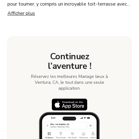
pour tourner, y compris un incroyable toit-terrasse avec
une vue fantastique sur la ville. De plus, si nécessaire, il y
Afficher plus
a une variété d'éclairages de studio disponibles sur
demande. L'espace est un must et je le recommanderais
certainement à quiconque et je reviendrai sûrement !
Continuez
l’aventure !
Réservez les meilleures Mariage lieux à
Ventura, CA, le tout dans une seule
application.