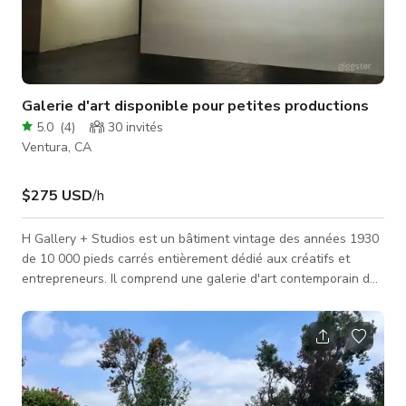
Galerie d'art disponible pour petites productions
5.0
(
4
)
30
invités
Ventura, CA
$275 USD
/h
H Gallery + Studios est un bâtiment vintage des années 1930
de 10 000 pieds carrés entièrement dédié aux créatifs et
entrepreneurs. Il comprend une galerie d'art contemporain de
2000 pieds carrés, une zone d'installation suspendue de 2700
pieds cubes et 22 studios de travail pour que les individus
puissent nourrir leurs projets créatifs. DISPONIBLE POUR
UTILISATION : SEULEMENT LA GALERIE PRINCIPALE ET LA
CUISINE ENVIRON 2500 pieds carrés. Située entre Malibu,
Santa Barbara et Ojai,