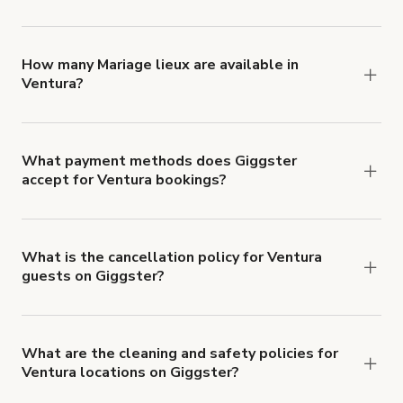
You can choose from 42 types! Just search for
locations in Ventura at
giggster.com
, then click
'Filters' to look for something specific.
How many Mariage lieux are available in
Ventura?
Right now, there are 26 Mariage lieux available in
Ventura.
What payment methods does Giggster
accept for Ventura bookings?
You can pay for your booking with a credit card, or
with ACH or wire transfer for bookings over $4k.
What is the cancellation policy for Ventura
guests on Giggster?
Refund options vary, based on when the booking
is canceled.
Learn more about Giggster's
cancellation and refund policy
.
What are the cleaning and safety policies for
Ventura locations on Giggster?
Now more than ever, your health and safety is our