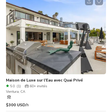
design éclectiques. La galerie, construite dans les années
1920, est un petit morceau d'Amérique Main Street. Les murs
en briques anciennes et les plafonds à poutres ouvertes sont
tous d'origine,
Maison de Luxe sur l'Eau avec Quai Privé
5.0
(
1
)
60+
invités
Ventura, CA
$300 USD
/h