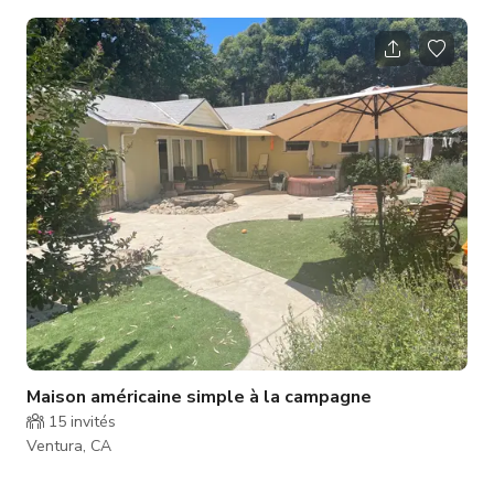
que des tournages vidéo ou photo. Elle convient à divers
projets, y compris les publicités télévisées, clips musicaux,
contenus pour les réseaux sociaux, et plus encore. Assurez-
vous de vérifier la disponibilité de l'espace auprès de l'hôte.
*Accès au jardin arrière, piscine, salon/patio et s
Maison américaine simple à la campagne
15
invités
Ventura, CA