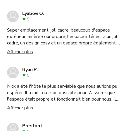
Lyubovi O.
5
Super emplacement, joli cadre, beaucoup d'espace
extérieur, arrière-cour propre, l'espace intérieur a un joli
cadre, un design cosy et un espace propre également.
Nathaniel est un excellent hôte, il a fourni tout le
Afficher plus
matériel supplémentaire dont nous avions besoin, il était
très accueillant et serviable. Je recommande
définitivement cet endroit !
Ryan P.
5
Nick a été l'hôte le plus serviable que nous aurions pu
espérer. Il a fait tout son possible pour s'assurer que
l'espace était propre et fonctionnait bien pour nous. Il
ressemblait plus à un membre de notre équipe qu'à un
Afficher plus
simple hôte. L'espace a très bien fonctionné et toute la
séance a été un succès total.
Preston J.