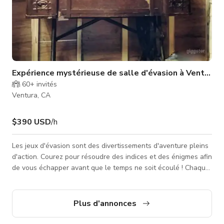
Expérience mystérieuse de salle d'évasion à Ventura -
60+
invités
Ventura, CA
$390 USD
/h
Les jeux d'évasion sont des divertissements d'aventure pleins
d'action. Courez pour résoudre des indices et des énigmes afin
de vous échapper avant que le temps ne soit écoulé ! Chaque
salle d'évasion a un thème différent et contient des artefacts
et indices pour vous aider à résoudre le puzzle et vous
échapper. Très amusant pour les familles, soirées en
Plus d'annonces
amoureux, anniversaires et team building. 39 $ par personne |
jeu de 60 min 2-10 joueurs