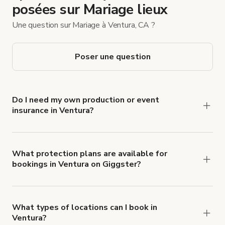
posées sur Mariage lieux
Une question sur Mariage à Ventura, CA ?
Poser une question
Do I need my own production or event
insurance in Ventura?
Yes. All renters are required to carry
Comprehensive Liability and Property Damage
insurance with liability coverage of no less than
What protection plans are available for
bookings in Ventura on Giggster?
$1,000,000.
Giggster offers Damage Protection coverage that
you can add to a booking at checkout.
Learn more
about Giggster's Damage Protection coverage.
What types of locations can I book in
Ventura?