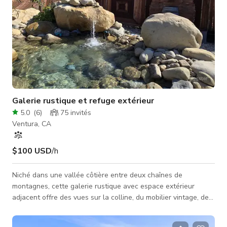
Galerie rustique et refuge extérieur
5.0
(
6
)
75
invités
Ventura, CA
$100 USD
/h
Niché dans une vallée côtière entre deux chaînes de
montagnes, cette galerie rustique avec espace extérieur
adjacent offre des vues sur la colline, du mobilier vintage, des
artefacts occidentaux et industriels, plusieurs patios et
recoins cachés, ainsi que de nombreuses caractéristiques de