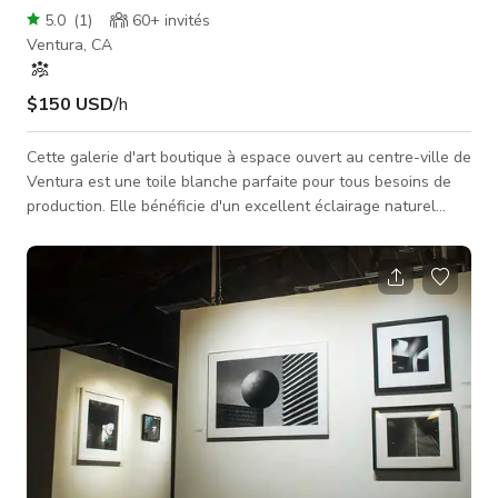
5.0
(
1
)
60+
invités
Ventura, CA
$150 USD
/h
Cette galerie d'art boutique à espace ouvert au centre-ville de
Ventura est une toile blanche parfaite pour tous besoins de
production. Elle bénéficie d'un excellent éclairage naturel
provenant des fenêtres de la façade, de murs blancs et d'un
plafond à poutres apparentes ouvert. L'espace minimal et
ouvert se prête bien aux séances photo de produits ou de
modèles avec un fond. Nous disposons de nombreuses prises
électriques, chauffage + climatisation, un bureau latéral /
vestiaire, w