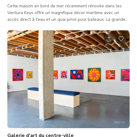
Cette maison en bord de mer récemment rénovée dans les
Ventura Keys offre un magnifique décor maritime avec un
accès direct à l'eau et un quai privé pour bateaux. La grande
terrasse arrière, équipée d'un foyer, d'un barbecue extérieur
et d'un bar, offre un espace ample pour le tournage en
extérieur, tandis qu'une rampe vers le quai permet des prises
de vue fluides sur l'eau. La cuisine et le salon à concept
ouvert s'ouvrent directement sur la terrasse arrière par des
portes couliss
Galerie d'art du centre-ville