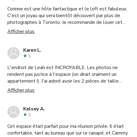
Corinne est une hôte fantastique et le loft est fabuleux.
C'est un joyau qui sera bientôt découvert par plus de
photographes à Toronto. Je recommande de louer cet
endroit et je l'utiliserai certainement à nouveau pour de
Afficher plus
futures séances photo.
Karen L.
5
L'endroit de Leah est INCROYABLE. Les photos ne
rendent pas justice à l'espace (on dirait vraiment un
appartement !). J'ai adoré avoir les 2 pièces de taille
décente pour pouvoir séparer notre zone de préparation
Afficher plus
pour la séance photo et permettre plusieurs coins pour
les looks. Les accessoires sélectionnés vous donnent
juste ce dont vous avez besoin. Et la lumière ?!!!! Ne m'en
Kelsey A.
parlez même pas.
5
Cet espace était parfait pour ma réunion privée. Il était
confortable, tant au bureau que sur le canapé, et Cammy