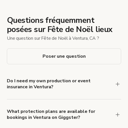
Questions fréquemment
posées sur Fête de Noël lieux
Une question sur Fête de Noël à Ventura, CA ?
Poser une question
Do I need my own production or event
insurance in Ventura?
Yes. All renters are required to carry
Comprehensive Liability and Property Damage
insurance with liability coverage of no less than
What protection plans are available for
bookings in Ventura on Giggster?
$1,000,000.
Giggster offers Damage Protection coverage that