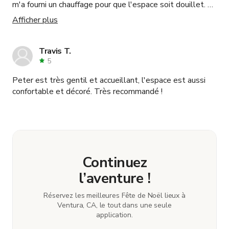
m'a fourni un chauffage pour que l'espace soit douillet. La
lumière naturelle était magnifique, l'espace était propre,
Afficher plus
et les installations de la salle de bain et de la cuisine
étaient fantastiques.
Travis T.
5
Peter est très gentil et accueillant, l'espace est aussi
confortable et décoré. Très recommandé !
Continuez
l’aventure !
Réservez les meilleures Fête de Noël lieux à
Ventura, CA, le tout dans une seule
application.