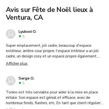
Learn more about booking locations
.
Avis sur Fête de Noël lieux à
Ventura, CA
Lyubovi O.
5
Super emplacement, joli cadre, beaucoup d'espace
extérieur, arrière-cour propre, l'espace intérieur a un joli
cadre, un design cosy et un espace propre également.
Nathaniel est un excellent hôte, il a fourni tout le
Afficher plus
matériel supplémentaire dont nous avions besoin, il était
très accueillant et serviable. Je recommande
définitivement cet endroit !
Serge O.
5
Tonino est très serviable pour aider à la mise en place
initiale. Son espace est génial et efficace, avec de
nombreux fonds, flashes, etc. En tant que client régulier,
j'apprécie toujours ce studio.