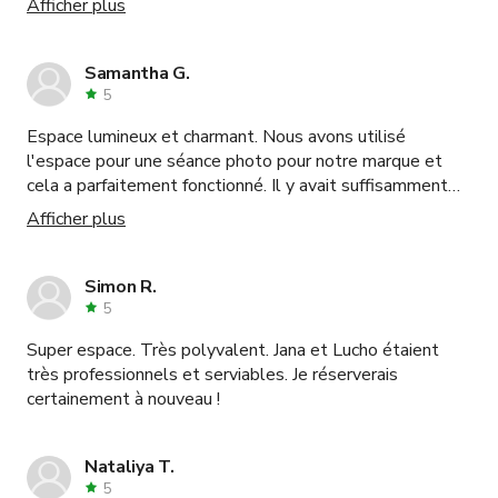
Afficher plus
Samantha G.
5
Espace lumineux et charmant. Nous avons utilisé
l'espace pour une séance photo pour notre marque et
cela a parfaitement fonctionné. Il y avait suffisamment
d'espace pour que la maquilleuse, le photographe, le
Afficher plus
styliste et le modèle aient leurs propres zones. C'était
propre, le stationnement était facile et gratuit, du
désinfectant pour les mains et des produits de
Simon R.
nettoyage étaient fournis. Nous réserverons
5
certainement à nouveau.
Super espace. Très polyvalent. Jana et Lucho étaient
très professionnels et serviables. Je réserverais
certainement à nouveau !
Nataliya T.
5