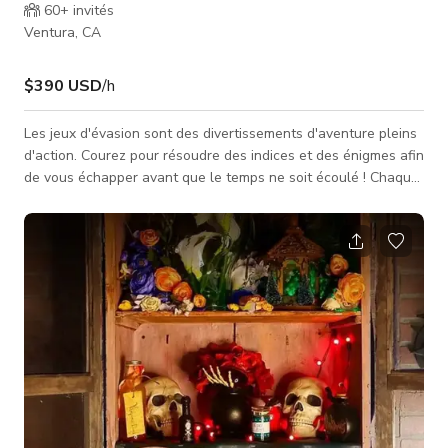
60+
invités
Ventura, CA
$390 USD
/h
Les jeux d'évasion sont des divertissements d'aventure pleins
d'action. Courez pour résoudre des indices et des énigmes afin
de vous échapper avant que le temps ne soit écoulé ! Chaque
salle d'évasion a un thème différent et contient des artefacts
et indices pour vous aider à résoudre le puzzle et vous
échapper. Très amusant pour les familles, soirées en
amoureux, anniversaires et team building. 39 $ par personne |
jeu de 60 min 2-10 joueurs