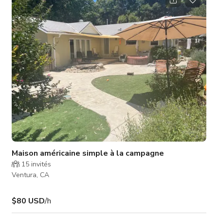
contenus pour les réseaux sociaux, et plus encore. Assurez-
vous de vérifier la disponibilité de l'espace auprès de l'hôte.
*Accès au jardin arrière, piscine, salon/patio et s
Maison américaine simple à la campagne
15
invités
Ventura, CA
$80 USD
/h