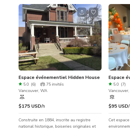
Espace événementiel Hidden House
Espace é
5.0
(
6
)
75
invités
5.0
(
7
)
Vancouver, WA
Vancouver
$175 USD
/h
$95 USD
Construite en 1884, inscrite au registre
Cet espace
national historique, boiseries originales et
environneme