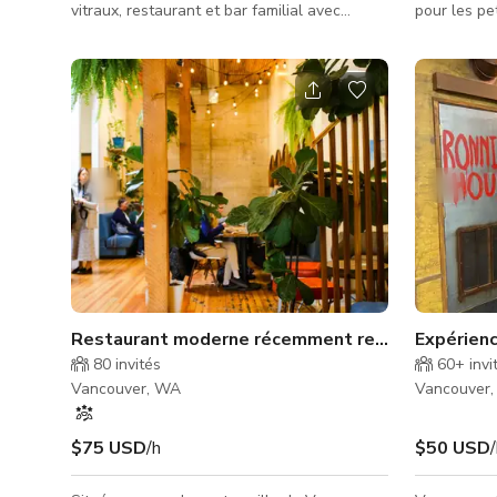
vitraux, restaurant et bar familial avec
pour les pe
cuisine créative faite maison, et service
séances cr
professionnel aimable dans un cadre
parquet en 
historique magnifique. Propriété d'un couple
tables rond
local, tous deux chefs professionnels
ce lieu inti
expérimentés. Nous proposons avec plaisir
rassembleme
une nourriture saine et un service gracieux !
fonctionnalité. La disposition c
Voici ce à quoi vous pouvez vous attendre :
nombreux si
nourriture maison, plats copieux, ingrédients
espace ouve
frais, pain maison, cocktai
adapté pour
Restaurant moderne récemment restauré et esp
Expérien
80
invités
60+
invi
Vancouver, WA
Vancouver
$75 USD
/h
$50 USD