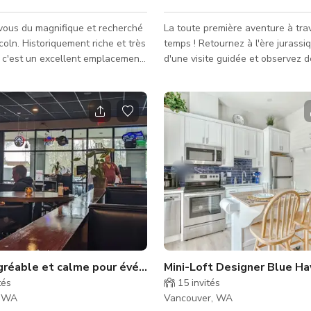
vous du magnifique et recherché
La toute première aventure à tra
ncoln. Historiquement riche et très
temps ! Retournez à l'ère jurassi
, c'est un excellent emplacement
d'une visite guidée et observez d
aucoup de places
dinosaures dans la nature ! Déte
ement dans la rue à moins d'un
Que pourrait-il mal se passer ? Vous avez
sons, mais tout bord de trottoir
été invité au laboratoire du fou 
ble. Il y a beaucoup d'espace
pour découvrir sa dernière invent
 pour presque toute activité. Il
Présentation des Tours Jurassiqu
 petite cuisine. Les activités
dapter à cela.
agréable et calme pour événements à Vancouver
Mini-Loft Designer Blue Ha
tés
15
invités
, WA
Vancouver, WA