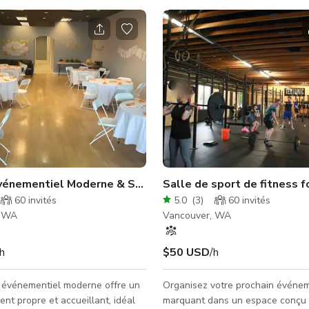
vénementiel Moderne & Splendeur
Salle de sport de fitness f
60
invités
5.0
(
3
)
60
invités
, WA
Vancouver, WA
/h
$50 USD
/h
 événementiel moderne offre un
Organisez votre prochain événe
nt propre et accueillant, idéal
marquant dans un espace conçu 