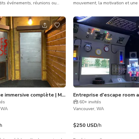
tits événements, réunions ou
mouvement, la motivation et une
éatives. Avec son chaleureux
significative. Nos installations offrent un lieu
bois, sa configuration flexible de
flexible de style industriel parfai
es et ses murs aux tons neutres,
sessions de team-building, des at
me est parfait pour des
bien-être, des célébrations axées
nts qui valorisent confort et
forme physique, des événements
omprend de
communautaires et des rassemb
èges, un coin salon doux et un
privés. Avec plus de 2 000 pieds carrés
rt pouvant être facilement
d'espace ouvert, des plafonds ha
 des ateliers, fêtes o
équipement de musculation hau
et u
ace événementiel
ce immersive complète | Maison de Ronnie | Escape Room
Entreprise d'escape room 
tés
60+
invités
, WA
Vancouver, WA
/h
$250 USD
/h