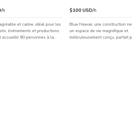
D
/h
$100 USD
/h
agréable et calme, idéal pour les
Blue Hawaii, une construction ne
oto, événements et productions.
un espace de vie magnifique et
t accueillir 80 personnes à la
méticuleusement conçu, parfait p
vos besoins. Design et décoratio
'informations !
couple de graphistes. Ce mini-loft design
d'une chambre, 435 sq/ft, convert
garage, vous attend avec son c
moderne et son confort. La chambre est
accentuée par un mur d'accent e
peint tropical bleu profond et le 
présente une fresque subtile d'h
une ambiance tropicale raffinée. Avec des
plafonds de
 uniquement