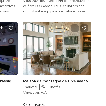
 quatre
Vous travaillez avec le FBI pour retrouver le
immersives
célèbre DB Cooper. Tous les indices ont
s avons
conduit votre équipe à une cabane isolée
e, de la
dans les bois, où il serait caché depuis qu'il
 en série,
a sauté en parachute d'un avion détourné
e vieille
avec près de 200 000 $ de rançon.
porte de
Trouverez-vous le pirate de l'air avec son
ec lumières
argent, ou s'agit-il d'une fausse piste dans
e à remonter
l'affaire Operation : DB Cooper ?
urassiques | Escape Room
Maison de montagne de luxe avec vue à 360 
Nouveau
30
invités
Vancouver, WA
$125 USD
/h