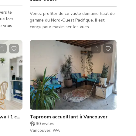
vers le
Venez profiter de ce vaste domaine haut de
que lors
gamme du Nord-Ouest Pacifique. Il est
e vrais
conçu pour maximiser les vues
ndez-vous !
panoramiques à longue portée sur les
collines ondulantes, les forêts denses de
Dr Bertrand
conifères et la silhouette de la ville de
ion !
Portland. L'architecture utilise une
es !
circulation fluide entre l'intérieur et
l'extérieur, des plafonds élevés, et un
mélange délibéré de matériaux organiques
et texturés avec des installations modernes
aux lignes épurées.
waii 1 chambre
Taproom accueillant à Vancouver
30
invités
Vancouver, WA