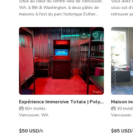
Situé au cœur du centre-ville de Vancouver,
Vous avez é
WA, à 8th & Washington, à deux pâtés de
sous-sol d'
maisons à l'est du parc historique Esther
retrouver p
Short. Le temps d'utilisation est disponible
Vantucky R
uniquement à partir de 15h39 chaque jour
pour travers
de semaine. Disponibilité toute la journée le
vous prêt 
week-end (samedi & dimanche) L'utilisation
niveau supé
de la cuisine ou du personnel
supplémentaire n'est pas incluse, mais peut
être négociée selon les besoins spécifiques.
Service traiteur complet également
disponible. Veuillez envoye
Expérience Immersive Totale | Polybius Lives | 
Maison in
60+
invités
30
invit
Vancouver, WA
Vancouver
$50 USD
/h
$65 USD