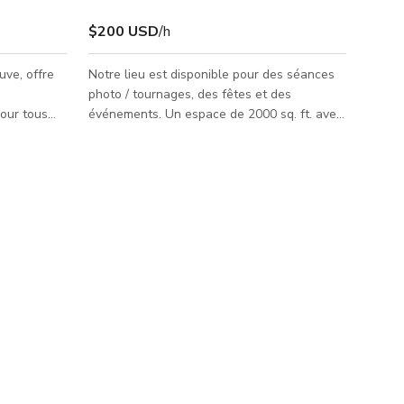
$200 USD
/h
uve, offre
Notre lieu est disponible pour des séances
photo / tournages, des fêtes et des
our tous
événements. Un espace de 2000 sq. ft. avec
n par un
1200 sq. ft. d'espace utilisable. Robinets
exposés en libre-service, coin de rue avec
i d'un
portes de garage vitrées à enroulement.
harme
Veuillez nous contacter directement pour
plus d'informations
n papier
salon
ibiscus pour