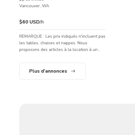
Vancouver, WA
$60 USD
/h
REMARQUE : Les prix indiqués n'incluent pas
les tables, chaises et nappes. Nous
proposons des articles à la location à un
coût supplémentaire, veuillez consulter
notre site Web UniquelyYouEventVenue.com
ou nous envoyer un message pour un devis
Plus d'annonces
personnalisé. La salle avant est disponible
uniquement du lundi au jeudi. La salle avant
fait 800 pieds carrés avec une salle de bain.
Parfait pour les petites fêtes en semaine.
Nous proposons également notre lieu
complet de 1600 sq ft avec 2 sa