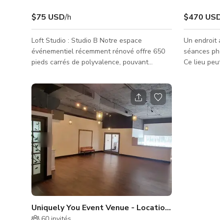
$75 USD
/h
$470 US
Loft Studio : Studio B Notre espace
Un endroit 
événementiel récemment rénové offre 650
séances ph
pieds carrés de polyvalence, pouvant
Ce lieu peu
accueillir confortablement jusqu'à 25 invités.
fois. Veuillez nous contacter directement
Idéal pour les petits cours, réunions et
pour plus d
séances photo, le Studio B dispose de trois
grandes fenêtres inondant l'espace de
lumière naturelle. Découvrez le parfait
mélange de fonctionnalité et d'ambiance
dans ce cadre accueillant. Disponible du
lundi au dimanche Loft Studio : Suite D Cet
espace de 800 pieds carrés est
Uniquely You Event Venue - Location salle avant
60
invités