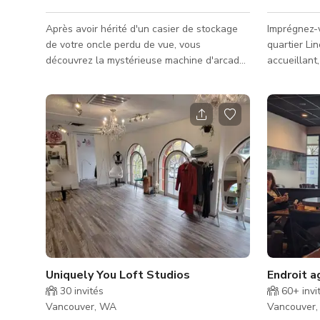
Après avoir hérité d'un casier de stockage
Imprégnez-
de votre oncle perdu de vue, vous
quartier Li
découvrez la mystérieuse machine d'arcade
accueillant
connue sous le nom de Polybius ! Le jeu a
pour vos besoins. Il y a be
été caché depuis 1981 après une série de
de stationn
morts mystérieuses dans une salle d'arcade
pâté de mai
de Portland. La légende urbaine vient de se
est accepta
réveiller et elle veut jouer à un jeu... pouvez-
dans la cour
vous déjouer la machine d'arcade la plus
n'y a qu'une
mystérieuse jamais créée ?
devront s'a
AVERTISSEMENT : Un éclairage est utilisé
durant cette expérience qui peut
Uniquely You Loft Studios
Endroit 
30
invités
60+
invi
Vancouver, WA
Vancouver