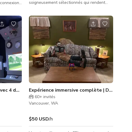
soigneusement sélectionnés qui rendent
 connexion
hommage à l'époque de la maison. Mis en
avant par Schoolhouse, HomeWorthy, Light
t pour des
& Dwell, Cedar & Moss, Confete, Fernweh
eliers de
Woodworking et bien d'autres.
 sur la
lements
uts, un
t de gamme
avec 4 décors entièrement immersifs
Expérience immersive complète | DB Cooper
60+
invités
Vancouver, WA
$50 USD
/h