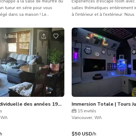
chappé à la salle de meurtre du
Expériences d'escape room avec
un tueur en série pour vous
salles thématiques entièrement 
iégé dans sa maison ! Le
à l'intérieur et à l'extérieur. Nou
ipper vous donne 60 minutes
quelque chose pour tout le mond
er son jeu tordu de folie ! Êtes-
salle effrayante/thématique tueur
pour que Ronnie vous emmène au
une cabane dans les bois avec un
rieur ?
porte secrète de cheminée, une 
garage graffiti des années 80 av
néon à l'intérieur et une machin
le temps.
Escape Room
dividuelle des années 1940 dans un beau quartier
Immersion Totale | Tours J
és
15
invités
, WA
Vancouver, WA
/h
$50 USD
/h