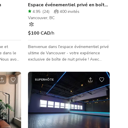
n
Espace événementiel privé en boîte de nuit 
4.95
(
24
)
400
invités
Vancouver, BC
$100 CAD
/h
ue et
Bienvenue dans l'espace événementiel privé
e dans le
ultime de Vancouver - votre expérience
 Nous avons
exclusive de boîte de nuit privée ! Avec
apparentes,
plusieurs salles élégantes au choix, toutes à
e. Nous
des tarifs compétitifs et inférieurs au
teliers,
marché, nous redéfinissons ce que signifie
SUPERHÔTE
expositions
organiser un événement inoubliable. Avec
ou presque
plus de 50 ans d'expertise combinée dans
ous
l'organisation d'événements, nous avons
s vintage
passé les 6 dernières années à créer des
e 2 tables
expériences extraordinaires pour plus de 50
000 invités lor