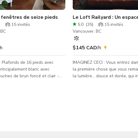
erie d'art
 fenêtres de seize pieds
Le Loft Railyard : Un espac
)
15
invités
5.0
(
35
)
15
invités
 BC
Vancouver, BC
/h
$145 CAD
/h
- Plafonds de 16 pieds avec
IMAGINEZ CECI : Vous entrez dans le loft et
principalement blanc avec
la première chose que vous rema
uches de brun foncé et clair -
la lumière... douce et dorée, qui 
ol avec accès à la baie de
immenses fenêtres de 18 pieds d
- Accès à la fois à la salle de
plafond. La pièce semble ouverte
pace utilisable pour
merveilleusement silencieuse. L
 photographie. - Possibilité de
béton apparent donnent du carac
les zones avec mon aide. -
l'espace, mais la lumière naturell
de jams acoustiques - Possibilité
tout. La vue sur la ville et les m
us forts avec mon équipement
loin est dégagée. Vous entendez
rais être présent en tant que
chaussures glisser doucement sur
on (frais
béton... jusqu'à ce que