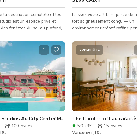
re la description complète et les
Laissez votre art faire partie de 
loft soigneusement conçu — un
 des fenêtres du sol au plafond,
environnement créatif raffiné pen
ses plantes et des
pour la fonction et la beauté. L'
ques d'un bâtiment industriel.
orienté au nord est baigné de lu
arfait pour des séances photo et
naturelle et encadré par des pla
SUPERHÔTE
blements et événements intimes
pieds de hauteur et des murs bl
immaculés, créant le décor idéal
rie-café-boutique. Le rez-de-
productions photographiques et
rite le magasin de détail et le
vidéographiques ainsi que pour ac
rée au deuxième étage se fait par
des événements mémorables. Chaque détail
 ou p
a été pris en compte : des meubl
 Studios Au City Center Motor Hotel
The Carol ~ loft au caract
)
100
invités
5.0
(
95
)
15
invités
 BC
Vancouver, BC