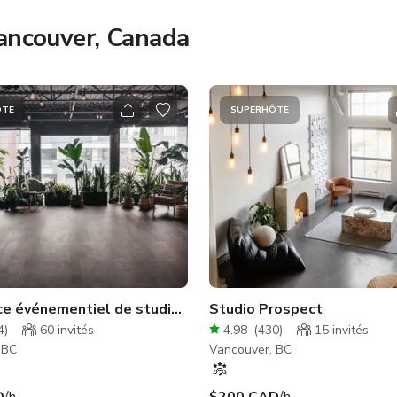
Vancouver, Canada
ÔTE
SUPERHÔTE
e événementiel de studio avec lumière naturelle
Studio Prospect
4
)
60
invités
4.98
(
430
)
15
invités
 BC
Vancouver, BC
D
/h
$200 CAD
/h