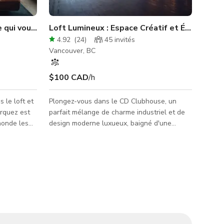
e qui vous met en valeur
Loft Lumineux : Espace Créatif et Événementi
4.92
(
24
)
45
invités
Vancouver, BC
$100 CAD
/h
Plongez-vous dans le CD Clubhouse, un
rquez est
parfait mélange de charme industriel et de
inonde les
design moderne luxueux, baigné d'une
u sol au
abondante lumière naturelle orientée au
, calme et
nord. Notre studio au deuxième étage
es murs en
bénéficie de plafonds de 12 pieds de haut et
tère à
est inondé de lumière naturelle toute la
e adoucit
journée, offrant un cadre idyllique pour des
ontagnes au
séances photo, des tournages vidéo et des
 vos
événements intimes. Le CD Clubhouse
 le sol en
présente une multitude de détails exquis,
tous méticuleusement conçus pour a