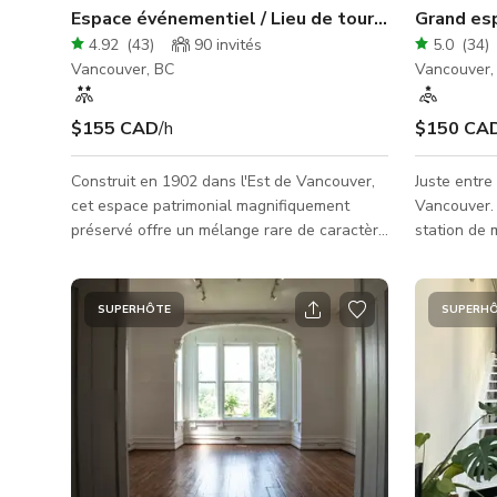
Espace événementiel / Lieu de tournage / We Wo
Grand esp
4.92
(
43
)
90
invités
5.0
(
34
)
Vancouver, BC
Vancouver,
$155 CAD
/h
$150 CA
Construit en 1902 dans l'Est de Vancouver,
Juste entre 
cet espace patrimonial magnifiquement
Vancouver. 
préservé offre un mélange rare de caractère
station de m
ancien et de fonctionnalité moderne.
espace évé
Autrefois une maison de chambres pour
carrés se t
cheminots et un magasin de meubles, puis
d'enregistr
SUPERHÔTE
SUPERH
pendant plus de 60 ans un atelier de travail
billard, d'u
du métal sur mesure, le bâtiment Ellis a été
de télévise
transformé avec soin en un centre créatif
LED, de mur
vibrant et polyvalent tout en conservant
et d'une mini cuisine L
tout son charme d'origine. L'espace principal
sans fenêtr
pour événements présente
sortes de p