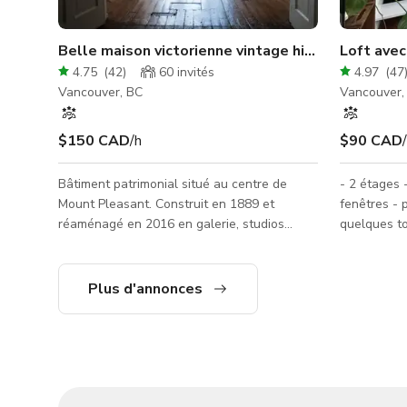
Belle maison victorienne vintage historique et gal
Loft avec
4.75
(
42
)
60
invités
4.97
(
47
Vancouver, BC
Vancouver,
$150 CAD
/h
$90 CAD
Bâtiment patrimonial situé au centre de
- 2 étages 
Mount Pleasant. Construit en 1889 et
fenêtres - 
réaménagé en 2016 en galerie, studios
quelques to
d'artistes et espace pour événements
Niveau du s
communautaires. Idéal pour des expositions
chargement 
d'art, tournages, réunions, projections,
bain et à la cuisine. - Es
Plus d'annonces
boutiques éphémères, séances photo, &
tournage et
petits rassemblements sociaux. Situé à
réarranger 
quelques pas du centre de Mount Pleasant,
Possibilité 
nous accueillons les réservations dans notre
de jams pl
galerie principale avec accès à une cuisine
mais je dev
adjacente disponible. Nos locataires
technicien s