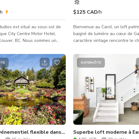
/h
$125 CAD
/h
udios est situé au sous-sol de
Bienvenue au Carol, un loft patri
que City Centre Motor Hotel,
baigné de lumière au cœur de Gas
 BC. Nous sommes un
caractère vintage rencontre le c
munautaire pour événements,
moderne dans un cadre spacieux
r des événements et
idéal pour les séances photo, la 
nts intimes, des expositions
contenu et les rassemblements int
ÔTE
SUPERHÔTE
cours de yoga et de danse, des
hauts plafonds, de grandes fenêt
es marchés éphémères et plus
brique restaurée et des plancher
d'origine créent un décor intemp
aché. Aucune boisson
une excellente lumière naturelle
extérieure n'est autorisée.
multiples angles de prise de vue. L
tacter l'hôte pour des instructi
disposition ouverte comprend un
oto
énementiel flexible dans Stanley Park
Superbe loft moderne à Ea