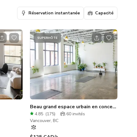
Réservation instantanée
Capacité
SUPERHÔTE
Beau grand espace urbain en concept ouvert
4.85
(
175
)
60
invités
Vancouver, BC
$125 CAD
/h