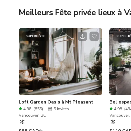
Meilleurs Fête privée lieux à 
SUPERHÔTE
SUPERH
Loft Garden Oasis à Mt Pleasant
Bel espac
4.98
(
855
)
5
invités
4.98
(
43
Vancouver, BC
Vancouver,
$98 CAD
/h
$110 CA