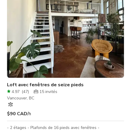
vos chaussures glisser doucement sur le sol en béton...
jusqu'à ce que
Loft avec fenêtres de seize pieds
4.97
(
47
)
15
invités
Vancouver, BC
$90 CAD
/h
- 2 étages - Plafonds de 16 pieds avec fenêtres -