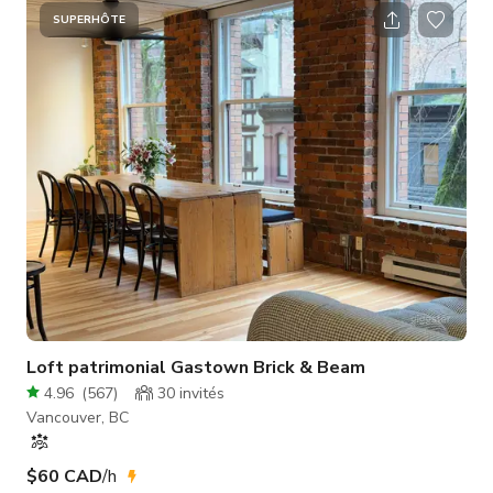
industrielle. Le rez-de-chaussée compte 148 plantes, des
SUPERHÔTE
sièges, des étagères, une salle de bain, une cuisine et un
grand bureau de travail. Il y a aussi un projecteur fixé au mu
Loft patrimonial Gastown Brick & Beam
4.96
(
567
)
30
invités
Vancouver, BC
$60 CAD
/h