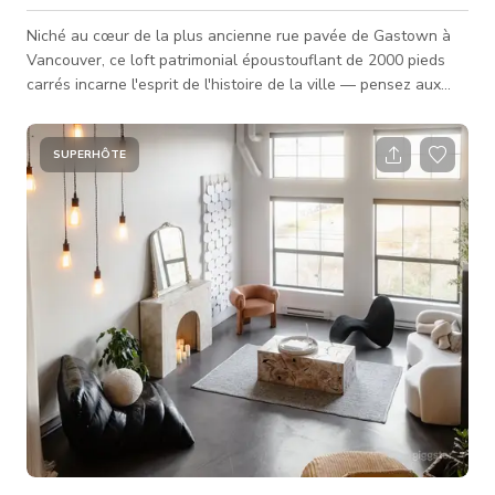
Niché au cœur de la plus ancienne rue pavée de Gastown à
Vancouver, ce loft patrimonial époustouflant de 2000 pieds
carrés incarne l'esprit de l'histoire de la ville — pensez aux
murs en briques d'origine de 1912, aux énormes poutres en
bois apparentes et aux planchers en bois poli qui brillent sous
la lumière naturelle. Converti d'un ancien entrepôt Malkin &
SUPERHÔTE
Co Grocery au début des années 2000, il offre ce mélange
parfait entre le charme urbain brut et la modernité, en faisan