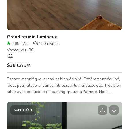
Grand studio lumineux
4.88
(
75
)
150
invités
Vancouver, BC
$38 CAD
/h
Espace magnifique, grand et bien éclairé. Entièrement équipé,
idéal pour ateliers, danse, fitness, arts martiaux, etc. Très bien
situé avec beaucoup de parking gratuit à l'arrière. Nous
proposons 2 étages : niveau principal avec planchers en bois
et plantes, etc., et niveau inférieur avec tapis durs posés. Voir
photos. Les deux étages disposent d'un système sonore et de
SUPERHÔTE
miroirs. Des frais de nettoyage de 25 $ s'appliquent selon la
location, ou nous pouvons renoncer aux frais si