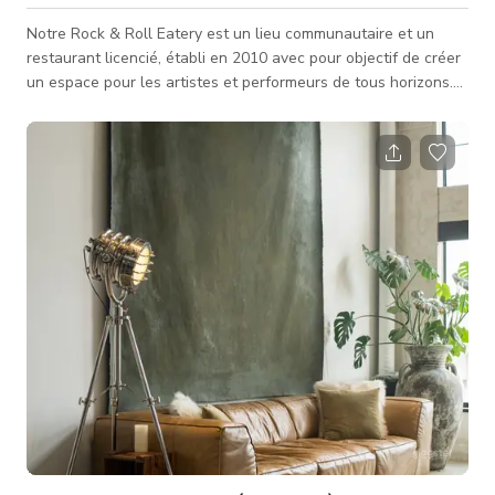
Notre Rock & Roll Eatery est un lieu communautaire et un
restaurant licencié, établi en 2010 avec pour objectif de créer
un espace pour les artistes et performeurs de tous horizons.
La décoration est simple et éclectique, gérée par le
propriétaire au cœur de Strathcona. Nous proposons
l'utilisation de l'espace pour tout, des concerts live/DJ, dîners
éphémères, réunions, conférences, cours de cuisine, défilés de
mode, expositions d'art, mariages, anniversaires, projections
de fil