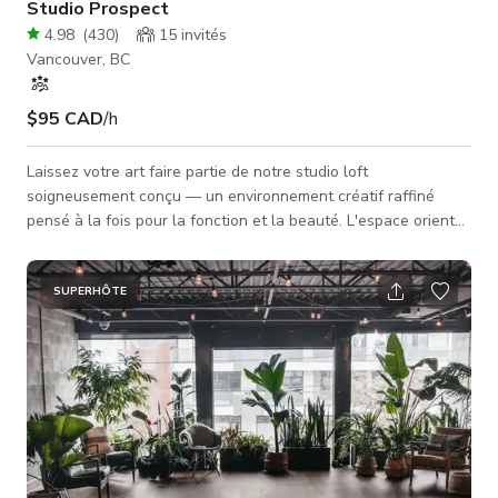
Studio Prospect
4.98
(
430
)
15
invités
Vancouver, BC
$95 CAD
/h
Laissez votre art faire partie de notre studio loft
soigneusement conçu — un environnement créatif raffiné
pensé à la fois pour la fonction et la beauté. L'espace orienté
au nord est baigné de lumière naturelle et encadré par des
plafonds de 16 pieds de hauteur et des murs blancs
immaculés, créant le décor idéal pour des productions
SUPERHÔTE
photographiques et vidéographiques ainsi que pour accueillir
des événements mémorables. Chaque détail a été pris en
compte : des meubles sur