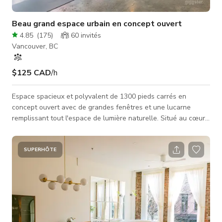
Beau grand espace urbain en concept ouvert
4.85
(
175
)
60
invités
Vancouver, BC
$125 CAD
/h
Espace spacieux et polyvalent de 1300 pieds carrés en
concept ouvert avec de grandes fenêtres et une lucarne
remplissant tout l'espace de lumière naturelle. Situé au cœur
de Chinatown, Vancouver. Il est parfait pour les séances
photo-vidéo, événements privés, réunions d'affaires, ateliers,
activités artistiques, expositions éphémères et activités
SUPERHÔTE
similaires. (Note : les premières images du carrousel montrent
la couleur de peinture et l'aspect actuel du studio.) C'est un
grand es