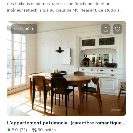
des finitions modernes, une cuisine fonctionnelle et un
intérieur réfléchi situé au cœur de Mt. Pleasant. Ce studio à
concept ouvert est lumineux, propre, confortable et artistique.
L'espace a une esthétique neutre, parfaite pour y ajouter vos
touches personnelles. Le loft est un espace entièrement
SUPERHÔTE
meublé avec des plafonds de 10 pieds, des planchers en bois
franc, une abondance de lumière naturelle orientée sud ; ce
qui en
L'appartement patrimonial (caractère romantique euro
5.0
(
71
)
30
invités