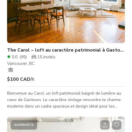
The Carol ~ loft au caractère patrimonial à Gastown
5.0
(
95
)
15
invités
Vancouver, BC
$100 CAD
/h
Bienvenue au Carol, un loft patrimonial baigné de lumière au
cœur de Gastown. Le caractère vintage rencontre le charme
moderne dans un cadre spacieux et design idéal pour les
séances photo, la création de contenu et les rassemblements
intimes. De hauts plafonds, de grandes fenêtres, une brique
restaurée et des planchers en sapin d'origine créent un décor
SUPERHÔTE