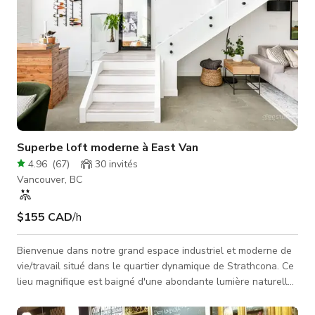
Superbe loft moderne à East Van
4.96
(
67
)
30
invités
Vancouver, BC
$155 CAD
/h
Bienvenue dans notre grand espace industriel et moderne de
vie/travail situé dans le quartier dynamique de Strathcona. Ce
lieu magnifique est baigné d'une abondante lumière naturelle
qui pénètre par les fenêtres de 16 pieds orientées au sud,
créant une ambiance captivante pour vos projets créatifs. Le