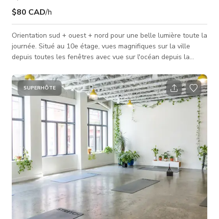
$80 CAD
/h
Orientation sud + ouest + nord pour une belle lumière toute la
journée. Situé au 10e étage, vues magnifiques sur la ville
depuis toutes les fenêtres avec vue sur l'océan depuis la
fenêtre orientée nord. Style industriel avec fenêtres en arc et
sols en béton apparent et 700 pieds carrés d'espace.
Orientation sud - soleil direct à partir de l'après-midi
SUPERHÔTE
Orientation ouest - lumière directe du coucher de soleil
jusqu'au soir Le studio est équipé de : - 2x supports en C - 2x
fonds en