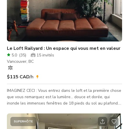
Le Loft Railyard : Un espace qui vous met en valeur
5.0
(
35
)
15
invités
Vancouver, BC
$115 CAD
/h
IMAGINEZ CECI : Vous entrez dans le loft et la première chose
que vous remarquez est la lumière... douce et dorée, qui
inonde les immenses fenêtres de 18 pieds du sol au plafond.
La pièce semble ouverte, calme et merveilleusement
silencieuse. Les murs en béton apparent donnent du caractère
à l'espace, mais la lumière naturelle adoucit tout. La vue sur la
SUPERHÔTE
ville et les montagnes au loin est dégagée. Vous entendez