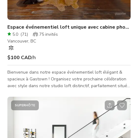
Espace événementiel loft unique avec cabine photo
5.0
(
71
)
75
invités
Vancouver, BC
$100 CAD
/h
Bienvenue dans notre espace événementiel loft élégant &
spacieux à Gastown ! Organisez votre prochaine célébration
avec style dans notre studio loft distinctif, parfaitement situé
au cœur vibrant de Gastown. Ce lieu spacieux au style
industriel chic est conçu pour créer une atmosphère
mémorable pour toute occasion, des anniversaires et
SUPERHÔTE
anniversaires de mariage aux fêtes à thème et événements
d'entreprise. Notre espace polyvalent peut accueillir
confortablement jusqu'à 75 inv