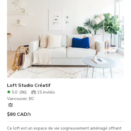
intemporel avec une excellente lumière naturelle et de
multiples angles de prise de vue. La disposition ouverte
comprend une gra
Loft Studio Créatif
5.0
(
86
)
15
invités
Vancouver, BC
$80 CAD
/h
Ce loft est un espace de vie soigneusement aménagé offrant