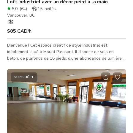
Loft industriel avec un décor peint à la main
5.0
(
64
)
15
invités
Vancouver, BC
$85 CAD
/h
Bienvenue ! Cet espace créatif de style industriel est
idéalement situé à Mount Pleasant. Il dispose de sols en
béton, de plafonds de 16 pieds, d'une abondance de lumière
naturelle et de plusieurs accessoires texturés. La pièce
maîtresse est un fond peint à la main double face de 9'X12'
(vert/noir), assez grand pour être utilisé comme fond sans
SUPERHÔTE
couture, un plus petit fond orange/or peint à la main, adapté
pour corps entier ou portrait mais pas sans couture. Il y a
aussi un fond pa