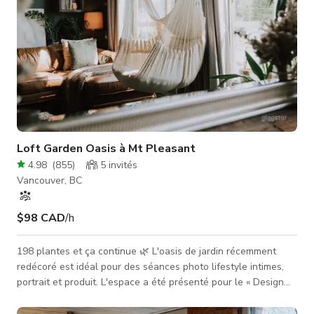
Loft Garden Oasis à Mt Pleasant
4.98
(
855
)
5
invités
Vancouver, BC
$98 CAD
/h
198 plantes et ça continue 🌿 L'oasis de jardin récemment
redécoré est idéal pour des séances photo lifestyle intimes,
portrait et produit. L'espace a été présenté pour le « Design
d'intérieur créatif » par Forbes Magazine, Home & Design
Magazine, et Daily Hive Vancouver. L'esthétique est jungle-