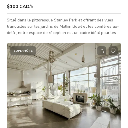
$100 CAD
/h
Situé dans le pittoresque Stanley Park et offrant des vues
tranquilles sur les jardins de Malkin Bowl et les conifères au-
delà ; notre espace de réception est un cadre idéal pour les
réunions du conseil, ateliers ou rassemblements sociaux. Avec
plus de 1080 pieds carrés, l'espace peut être configuré pour
accueillir jusqu'à 60 personnes assises. Le lieu est à une
SUPERHÔTE
courte distance à pied du Miniature Train, du théâtre Malkin
Bowl et de l'Aquarium de Vancouver. Des options de restaura