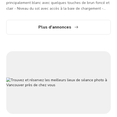
principalement blanc avec quelques touches de brun foncé et
clair - Niveau du sol avec accès à la baie de chargement -
Accès à la fois à la salle de bain et à la cuisine. - Espace
utilisable pour tournage et photographie. - Possibilité de
réarranger les zones avec mon aide. - Possibilité de jams
Plus d'annonces
acoustiques - Possibilité de jams plus forts avec mon
équipement mais je devrais être présent en tant que
technicien son (frais