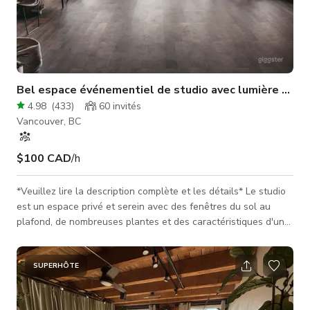
Bel espace événementiel de studio avec lumière natur
4.98
(
433
)
60
invités
Vancouver, BC
$100 CAD
/h
*Veuillez lire la description complète et les détails* Le studio
est un espace privé et serein avec des fenêtres du sol au
plafond, de nombreuses plantes et des caractéristiques d'un
bâtiment industriel. L'endroit parfait pour des séances photo
et des rassemblements et événements intimes ! C'est un
espace privé au deuxième étage d'une boulangerie-café-
SUPERHÔTE
boutique. Le rez-de-chaussée abrite le magasin de détail et le
café. L'entrée au deuxième étage se fait par la boutique ou p