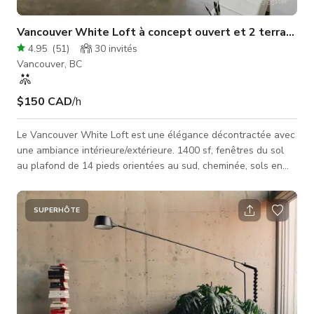
Vancouver White Loft à concept ouvert et 2 terrasses
4.95
(
51
)
30
invités
Vancouver, BC
$150 CAD
/h
Le Vancouver White Loft est une élégance décontractée avec
une ambiance intérieure/extérieure. 1400 sf, fenêtres du sol
au plafond de 14 pieds orientées au sud, cheminée, sols en
béton, baignoire ouverte et douche à l'italienne, cuisine avec
îlot mobile, espace de travail avec table en bois de 10 pieds,
et mobilier blanc haut de gamme créent un espace prêt à être
SUPERHÔTE
utilisé pour des prises de vue. Beaucoup d'accessoires à
utiliser. Excellente lumière naturelle et vues. Avec une