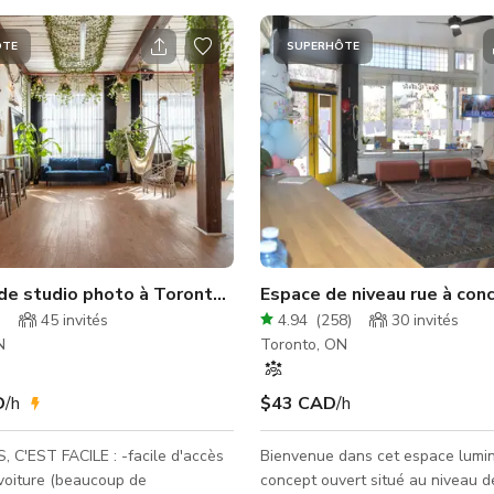
ÔTE
SUPERHÔTE
de studio photo à Toronto & espace événementiel loft !
Espace de niveau rue à con
)
45
invités
4.94
(
258
)
30
invités
N
Toronto, ON
D
/h
$43 CAD
/h
 FACILE : -facile d'accès
Bienvenue dans cet espace lumi
voiture (beaucoup de
concept ouvert situé au niveau d