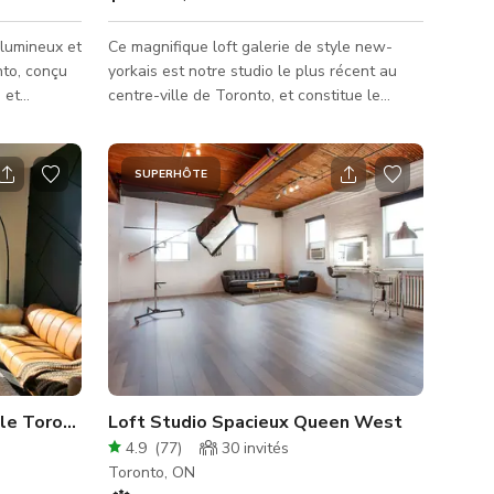
 lumineux et
Ce magnifique loft galerie de style new-
nto, conçu
yorkais est notre studio le plus récent au
 et
centre-ville de Toronto, et constitue le
0 pieds
cadre parfait pour votre prochaine séance
, des
stylisée (vidéo + photographie), lancement
s de 12
de marque, marché et événement intime.
SUPERHÔTE
tres
L'espace dispose de plafonds de 15' sur
environ 1600 pieds carrés, avec d'immenses
photo,
fenêtres orientées à l'ouest donnant sur la
mmerciaux
skyline de Toronto, illuminant un grand
espace ouvert au concept minimaliste de
zones de
galerie avec des installations pe
 le Toronto typique avec impe
Loft Studio Spacieux Queen West
4.9
(
77
)
30
invités
Toronto, ON