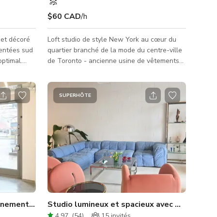
$60 CAD
/h
et décoré
Loft studio de style New York au cœur du
ientées sud
quartier branché de la mode du centre-ville
optimal.
de Toronto - ancienne usine de vêtements
t pour les
magnifiquement restaurée,
o, tournage,
briques/poutres/planchers en bois dur,
e/informelle
plafond de 12 pieds ; peut être configuré
SUPERHÔTE
 pas de
avec tables/chaises pour réunions de
Market.
groupe/séminaires/salles de classe, ou laissé
 quelques
ouvert pour des séances photo et autres
tés
projets créatifs ; utilisation d'équipements
photo (fonds, éclairage) disponible à des
tarifs très raisonnables.
énementiel au centre-ville de Toronto
Studio lumineux et spacieux avec MULTIP
4.97
(
54
)
15
invités