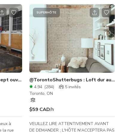
SUPERHÔTE
cept ouvert plein de caractère
@TorontoShutterbugs : Loft dur au centre-vi
4.94
(
284
)
5
invités
Toronto, ON
$59 CAD
/h
neux à
VEUILLEZ LIRE ATTENTIVEMENT AVANT
e la rue
DE DEMANDER ; L'HÔTE N'ACCEPTERA PAS