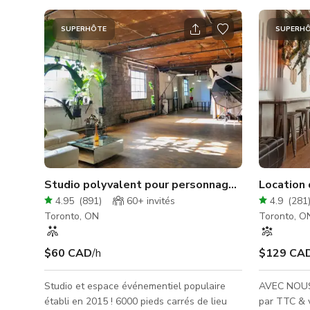
SUPERHÔTE
SUPERH
Studio polyvalent pour personnages divers
Location 
4.95
(
891
)
60+
invités
4.9
(
281
Toronto, ON
Toronto, O
$60 CAD
/h
$129 CA
Studio et espace événementiel populaire
AVEC NOUS, C'EST
établi en 2015 ! 6000 pieds carrés de lieu
par TTC & 