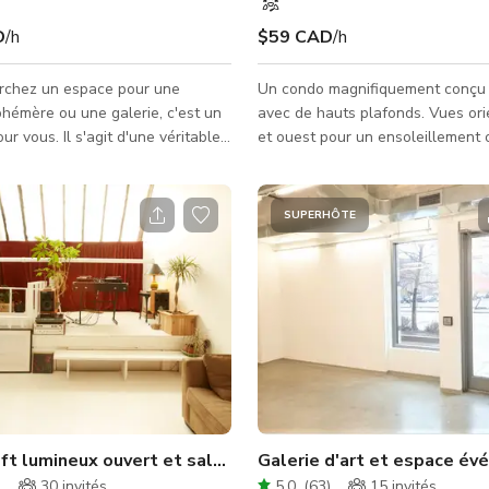
D
/h
$59 CAD
/h
erchez un espace pour une
Un condo magnifiquement conçu 
hémère ou une galerie, c'est un
avec de hauts plafonds. Vues or
our vous. Il s'agit d'une véritable
et ouest pour un ensoleillement 
uée Dundas West près de
Vues typiques de Toronto. Parfai
es. Un espace propre et moderne
activités suivantes : séance phot
ande pièce et deux pièces
interview, réunion professionnell
SUPERHÔTE
 La pièce arrière donne sur une
en petit groupe, etc. Absolument
. Planifiez votre événement
fêtes. À quelques pas du Stackt 
xtérieur de rêve dans cet oasis
Chemin de fer, pont et tour CN à
 bâtiment est
pas du condo pour des opportuni
lanche, propre et moderne.
photo/film supplémentaires.
térieur comprend u
el
ft lumineux ouvert et salle de réunion
Galerie d'art et espace év
)
30
invités
5.0
(
63
)
15
invités