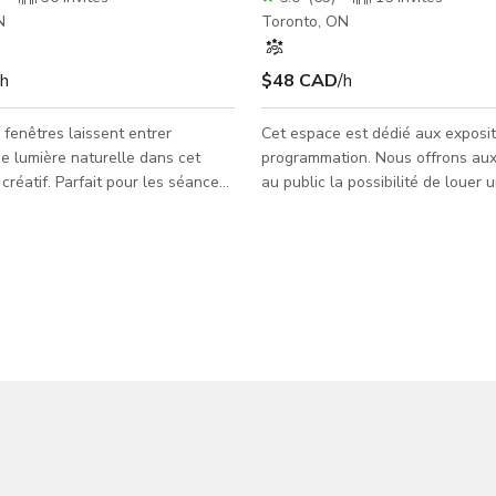
N
Toronto, ON
/h
$48 CAD
/h
fenêtres laissent entrer
Cet espace est dédié aux exposit
 lumière naturelle dans cet
programmation. Nous offrons aux 
 créatif. Parfait pour les séances
au public la possibilité de louer
conférences et les réunions hors
faible coût pour des expositions 
ue pour les vitrines intimes, les
programmations de toutes sortes
oute et les événements. Situé
espace polyvalent sera disponibl
 la dynamique communauté de
ateliers, présentations, réunions 
 en face du Musée d'Art
événements communautaires ains
in (MOCA) et du Drake
des expositions, performances et
 À deux pas de la station Bloor
programmes artistiques. Caractéristiques de
ress, les aéroports internationaux
l'espace de programmation : Surfa
éroport de la ville de
240 sq ft Éclairage fluor