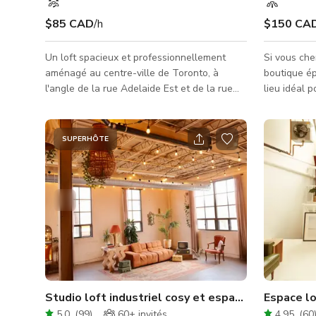
$85 CAD
/h
$150 CA
Un loft spacieux et professionnellement
Si vous ch
aménagé au centre-ville de Toronto, à
boutique ép
l'angle de la rue Adelaide Est et de la rue
lieu idéal p
Sherbourne. Ce loft orienté sud-est, situé au
vitrine sit
deuxième étage, dispose de plafonds de 12
Roncesvall
pieds, de fenêtres panoramiques et d'une
avec une gr
SUPERHÔTE
abondance de lumière naturelle. Les
attenantes.
intérieurs sont soigneusement conçus avec
cour privée
des meubles vintage, des œuvres d'art, des
intérieur/e
plantes et des pièces distinctives.
urbain convoité. L'extérieur du
L'esthétique mélange le design moderne du
en brique b
milieu du siècle avec des élém
L'espace in
Studio loft industriel cosy et espace événementi
Espace lo
5.0
(
99
)
60+
invités
4.95
(
60