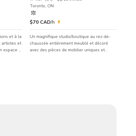
Toronto, ON
$70 CAD
/h
ions et à la
Un magnifique studio/boutique au rez-de-
artistes et
chaussée entièrement meublé et décoré
 un espace à
avec des pièces de mobilier uniques et
et des
vintage. Doté de grandes portes de garage
. Cet
laissant entrer la lumière naturelle. Studio
e pour des
Era propose plusieurs configurations.
et
Chaque coin est photogénique et décoré de
i que pour
manière unique. Cet espace à concept
 autres
ouvert s'étend sur 850 pieds carrés avec
des plafonds de 12 pieds et bénéficie d'une
ce totale :
lumière naturelle incroyable grâce à une
grande porte de garage de style i