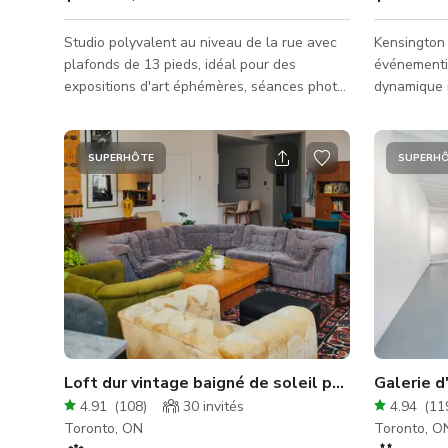
Studio polyvalent au niveau de la rue avec
Kensington
plafonds de 13 pieds, idéal pour des
événementie
expositions d'art éphémères, séances photo,
dynamique 
tournages vidéo et bien d'autres
Ce lieu uni
productions. Sublimez votre production avec
victorienne 
notre décor élégant et rendez votre
d'espaces 
SUPERHÔTE
SUPERH
événement parfait en image. Nous
d'événemen
travaillerons avec vous pour que tout soit
aux grandes céléb
exactement comme vous le souhaitez. Notre
salle lumin
lieu inclut toutes les commodités : (1)
aéré dispos
entièrement meublé, (2) beaucoup de
fenêtres et 
lumière naturelle avec diverses options
pour les réc
d'éclairage
Loft dur vintage baigné de soleil pour tournages,
Galerie 
4.91
(
108
)
30
invités
4.94
(
11
Toronto, ON
Toronto, O