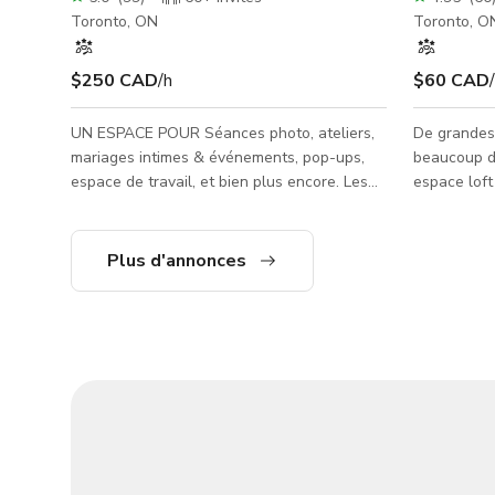
Toronto, ON
Toronto, O
$250 CAD
/h
$60 CAD
UN ESPACE POUR Séances photo, ateliers,
De grandes 
mariages intimes & événements, pop-ups,
beaucoup de
espace de travail, et bien plus encore. Les
espace loft
configurations du studio tournent tout au
photo, les 
long de l'année et peuvent être adaptées à
site ainsi q
vos besoins. POUR 2025 Les tarifs PHOTO &
soirées d'éc
Plus d'annonces
VIDÉO commencent à 125$/heure Les tarifs
au cœur de
ÉVÉNEMENTS commencent à 250$/heure
Sterling Rd
(les prix + frais de nettoyage peuvent varier
Contempora
selon le jour & l'heure ou le type
Commissary.
d'événement, veuillez nous contacter pour
de l'UP Exp
plus de détails) *Si vous filmez
Pierson, l'a