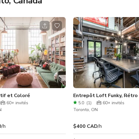
nto, Canada
tif et Coloré
Entrepôt Loft Funky, Rétro
60+
invités
5.0
(
1
)
60+
invités
N
Toronto, ON
D
/h
$400 CAD
/h