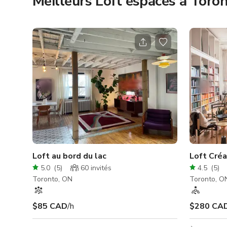
Meilleurs Loft espaces à Toro
Loft au bord du lac
Loft Créa
5.0
(
5
)
60
invités
4.5
(
5
)
Toronto, ON
Toronto, O
$85 CAD
/h
$280 CA