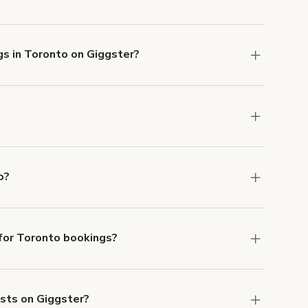
 Liability and Property Damage insurance with
gs in Toronto on Giggster?
u can add to a booking at checkout.
Learn more
ons in Toronto at
giggster.com
, then click
o?
oronto.
or Toronto bookings?
ith ACH or wire transfer for bookings over $4k.
ests on Giggster?