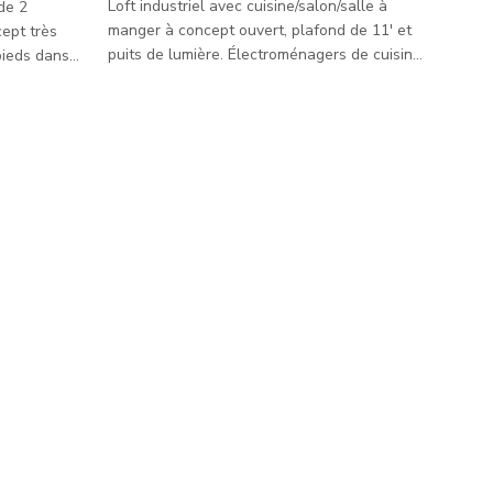
Loft industriel avec cuisine/salon/salle à
 de 2
manger à concept ouvert, plafond de 11' et
cept très
puits de lumière. Électroménagers de cuisine
pieds dans
en acier inoxydable, étagères ouvertes en
 bois et
acier inoxydable, et armoires de cuisine
on terreux,
autoportantes en acier inoxydable. L'armoire
t en bloc
centrale est montée sur roulettes et peut
0 pieds du
être déplacée. Brique partiellement
galement 2
apparente à l'intérieur. Terrasse en bois
une douche
côté nord.
un bureau et
ne grande