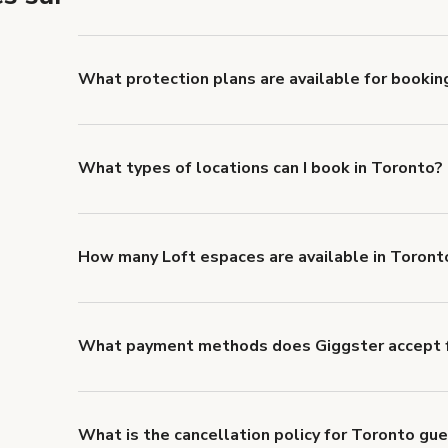
Yes. All renters are required to carry Comprehensive
liability coverage of no less than $1,000,000.
What protection plans are available for bookin
Giggster offers Damage Protection coverage that yo
about Giggster's Damage Protection coverage.
What types of locations can I book in Toronto?
You can choose from 42 types! Just search for locati
'Filters' to look for something specific.
How many Loft espaces are available in Toront
Right now, there are 128 Loft espaces available in T
What payment methods does Giggster accept f
You can pay for your booking with a credit card, or w
What is the cancellation policy for Toronto gu