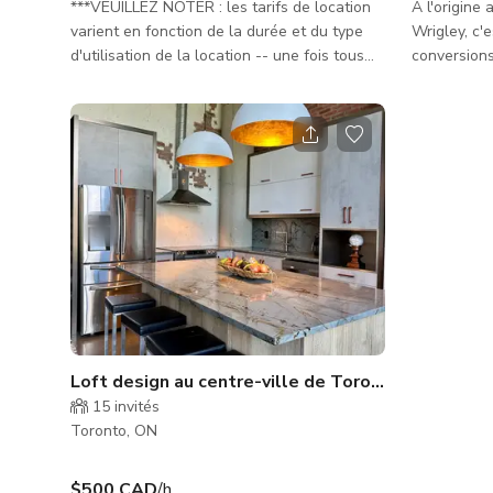
***VEUILLEZ NOTER : les tarifs de location
À l'origine
varient en fonction de la durée et du type
Wrigley, c'
d'utilisation de la location -- une fois tous
conversions
les détails confirmés, vous recevrez un devis
la ville. Cette unité comprend : - Fenêtres
personnalisé. *** *Location à l'heure selon la
industrielle
production* TARIFS ET DEVIS : Les tarifs
pieds, - Co
indiqués sont des tarifs 'à partir de' et
champignon 
incluent 5 invités ou moins, du lundi au
conduits ex
vendredi, les tarifs du week-end seront
concept ou
communiqués LES DEVIS sont basés sur le
- Mélange d
nombre de personnes, la date, les tarifs du
ambiance r
week-end, les
bibliothèqu
Loft design au centre-ville de Toronto – Élégance
15
invités
Toronto, ON
$500 CAD
/h