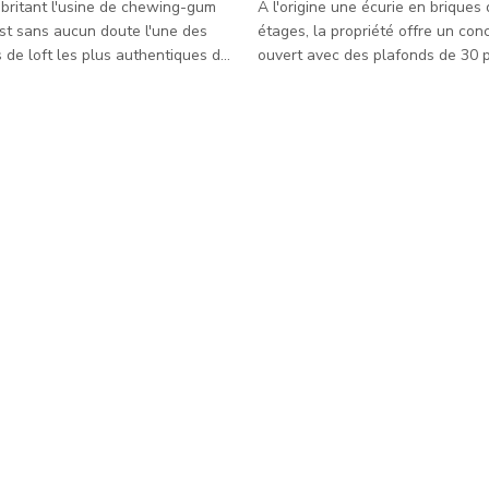
 abritant l'usine de chewing-gum
À l'origine une écurie en briques
est sans aucun doute l'une des
étages, la propriété offre un con
 de loft les plus authentiques de
ouvert avec des plafonds de 30 
la salle à manger, des poutres en
s d'origine, - Plafonds de 15
acier apparentes, des sols en bét
lonnes en béton style
une cuisine rétro de chef avec îlo
d'origine avec tuyaux et
de boucher, un mur de verre de 2
posés - Grande cuisine à
sol au plafond. Elle comprend é
vert avec un grand espace salon
chambres plus un bureau, avec 
e design moderne / éclectique /
double de 10 pieds. Il y a aussi 
étro féminine - Deux grandes
un accès au toit. À l'extérieur, u
es de chaque côté de la pièc
cour avant avec
 industrielle