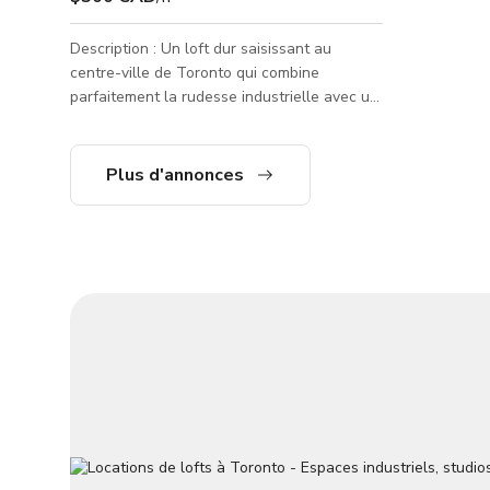
Description : Un loft dur saisissant au
centre-ville de Toronto qui combine
parfaitement la rudesse industrielle avec un
style raffiné. Cet espace vaste et lumineux
offre aux équipes de production un décor
polyvalent avec : Architecture dramatique –
Plus d'annonces
plafonds hauts, murs en briques apparentes,
sols en béton poli, poutres en acier et
fenêtres surdimensionnées de style usine
qui inondent l'espace de lumière naturelle.
Intérieurs design – œuvres d'art
sélectionnées, table à manger