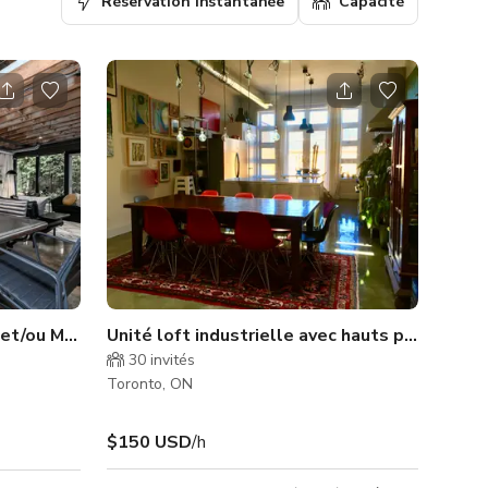
Réservation instantanée
Capacité
 et/ou Maison d'Hôtes
Unité loft industrielle avec hauts plafonds
30
invités
Toronto, ON
$150 USD
/h