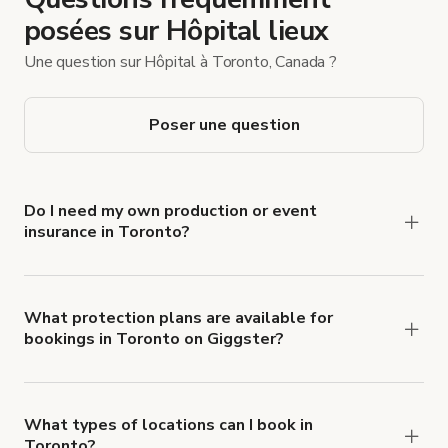
posées sur Hôpital lieux
Une question sur Hôpital à Toronto, Canada ?
Poser une question
Do I need my own production or event
insurance in Toronto?
Yes. All renters are required to carry
Comprehensive Liability and Property Damage
insurance with liability coverage of no less than
What protection plans are available for
bookings in Toronto on Giggster?
$1,000,000.
Giggster offers Damage Protection coverage that
you can add to a booking at checkout.
Learn more
about Giggster's Damage Protection coverage.
What types of locations can I book in
Toronto?