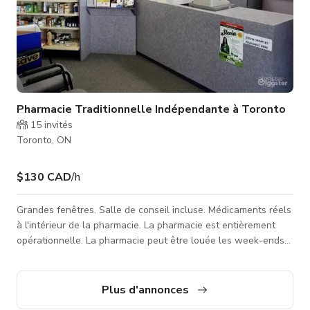
Pharmacie Traditionnelle Indépendante à Toronto
15
invités
Toronto, ON
$130 CAD
/h
Grandes fenêtres. Salle de conseil incluse. Médicaments réels
à l'intérieur de la pharmacie. La pharmacie est entièrement
opérationnelle. La pharmacie peut être louée les week-ends
ou jours fériés lorsqu'elle n'est pas ouverte aux patients. Les
jours de semaine après les heures d'ouverture sont également
possibles. Chaises fournies. Toilettes disponibles en bas.
Plus d'annonces
Horaires flexibles. Parfait pour le tournage. Veuillez nous