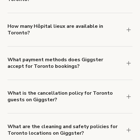
You can choose from 42 types! Just search for
locations in Toronto at
giggster.com
, then click
'Filters' to look for something specific.
How many Hôpital lieux are available in
Toronto?
Right now, there are 2 Hôpital lieux available in
Toronto.
What payment methods does Giggster
accept for Toronto bookings?
You can pay for your booking with a credit card, or
with ACH or wire transfer for bookings over $4k.
What is the cancellation policy for Toronto
guests on Giggster?
Refund options vary, based on when the booking
is canceled.
Learn more about Giggster's
cancellation and refund policy
.
What are the cleaning and safety policies for
Toronto locations on Giggster?