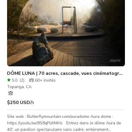
grande salle principale éclairée aux ch
DÔME LUNA | 70 acres, cascade, vues cinématographi
5.0
(
2
)
60+
invités
Topanga, CA
$250 USD
/h
Site web : Butterflymountain.com/auradome Aura dome :
https://youtu.be/8S8qFIzM4Hc Entrez dans le dôme Aura de
40', un pavillon spectaculaire sans cadre, entièrement