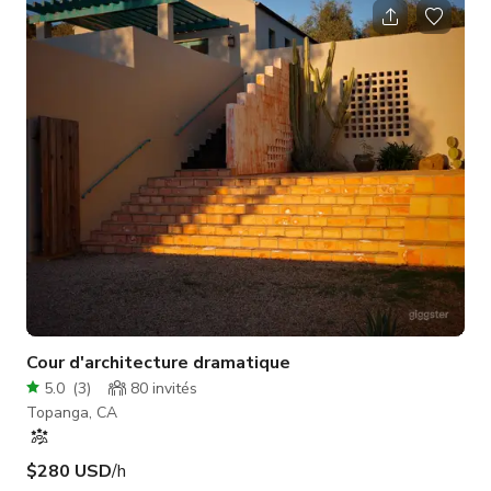
nécessaires : Objet du tournage : Taille de
l'équipe/talent/invités : Heures nécessaires : Zones
nécessaires : Informations diverses pertinentes pour votre
projet :
Cour d'architecture dramatique
5.0
(
3
)
80
invités
Topanga, CA
$280 USD
/h