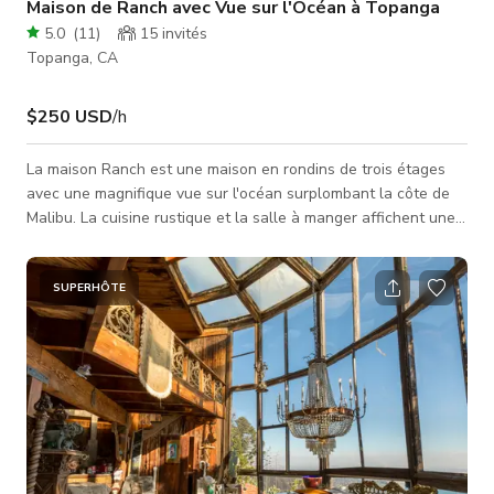
Maison de Ranch avec Vue sur l'Océan à Topanga
5.0
(
11
)
15
invités
Topanga, CA
$250 USD
/h
La maison Ranch est une maison en rondins de trois étages
avec une magnifique vue sur l'océan surplombant la côte de
Malibu. La cuisine rustique et la salle à manger affichent une
palette de couleurs rouge et verte et un style ferme japonais
unique avec plafond à poutres apparentes et cheminée. Le
salon contient une cheminée et un piano et la chambre
SUPERHÔTE
principale dispose d'une cheminée et d'une terrasse avec une
vue spectaculaire sur l'océan. L'allée est en forme de boucle
et la terras