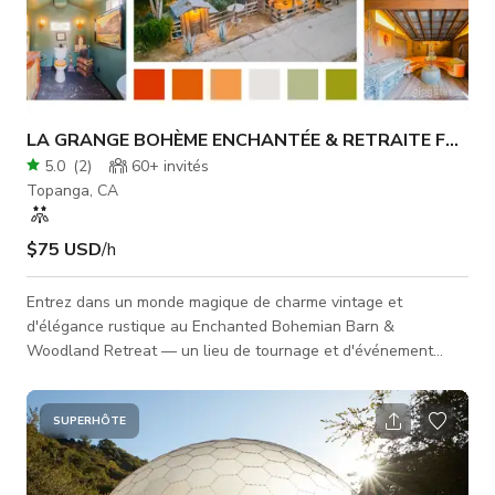
LA GRANGE BOHÈME ENCHANTÉE & RETRAITE FORES
5.0
(
2
)
60+
invités
Topanga, CA
$75 USD
/h
Entrez dans un monde magique de charme vintage et
d'élégance rustique au Enchanted Bohemian Barn &
Woodland Retreat — un lieu de tournage et d'événement
unique conçu pour des productions oniriques et des
rassemblements immersifs. Niché dans un paysage luxuriant
rempli d'arbres, ce vaste refuge mêle architecture de conte de
SUPERHÔTE
fées, détails faits main et ambiance romantique, offrant des
possibilités infinies pour la narration créative. Avec une