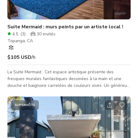
Suite Mermaid : murs peints par un artiste local !
4.5
(
3
)
30
invités
Topanga, CA
$105 USD
/h
La Suite Mermaid : Cet espace artistique présente des
fresques murales fantastiques dessinées à la main et une
douche et baignoire carrelées de couleurs vives. Un généreux
salon/chambre au rez-de-chaussée est surmonté d'un escalier
en colimaçon doré menant à une petite chambre
supplémentaire en mezzanine. Juste à l'extérieur, quelques
SUPERHÔTE
chaises permettent de profiter de la vue sur la montagne et
du soleil. La Suite Mermaid est l'un des nombreux cottages
artistiques construits à la