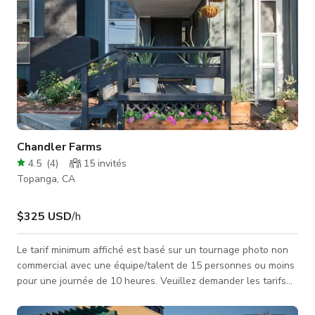
Chandler Farms
4.5
(
4
)
15
invités
Topanga, CA
$325 USD
/h
Le tarif minimum affiché est basé sur un tournage photo non
commercial avec une équipe/talent de 15 personnes ou moins
pour une journée de 10 heures. Veuillez demander les tarifs
pour des projets de plus grande envergure en incluant les
détails suivants sur votre projet. Nom du projet : Dates