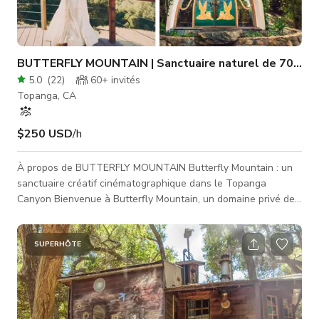
BUTTERFLY MOUNTAIN | Sanctuaire naturel de 70 acr
5.0
(
22
)
60+
invités
Topanga, CA
$250 USD
/h
À propos de BUTTERFLY MOUNTAIN Butterfly Mountain : un
sanctuaire créatif cinématographique dans le Topanga
Canyon Bienvenue à Butterfly Mountain, un domaine privé de
70 acres dans le Topanga Canyon, offrant un lieu rare et
vaste pour le cinéma, la photographie et les retraites, à
quelques minutes de Los Angeles. Ce paysage sacré et
SUPERHÔTE
cinématographique de montagne est idéal pour les tournages
de films, séances photo, storytelling de marque, clips
musicaux, retraites bien-être et rasse