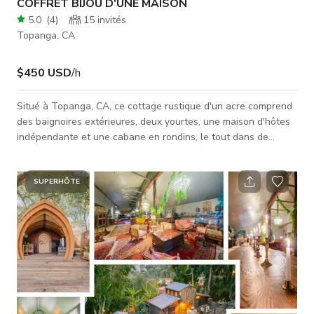
COFFRET BIJOU D'UNE MAISON
5.0
(
4
)
15
invités
Topanga, CA
$450 USD
/h
Situé à Topanga, CA, ce cottage rustique d'un acre comprend
des baignoires extérieures, deux yourtes, une maison d'hôtes
indépendante et une cabane en rondins, le tout dans de
magnifiques jardins. La maison principale dispose d'une cuisine
récente avec beaucoup d'espace pour manger à l'intérieur et
des portes-fenêtres donnant sur la salle à manger extérieure,
SUPERHÔTE
tandis que le salon a des planchers en bois dur, une cheminée
à bois dur et des fenêtres offrant une vue sur les cimes des a