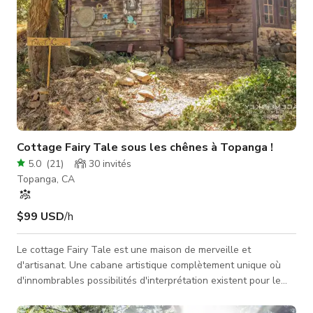
Cottage Fairy Tale sous les chênes à Topanga !
5.0
(
21
)
30
invités
Topanga, CA
$99 USD
/h
Le cottage Fairy Tale est une maison de merveille et
d'artisanat. Une cabane artistique complètement unique où
d'innombrables possibilités d'interprétation existent pour le
tournage, les séances photo, etc. C'est un endroit calme,
entouré de chênes et situé en retrait de la route sur une