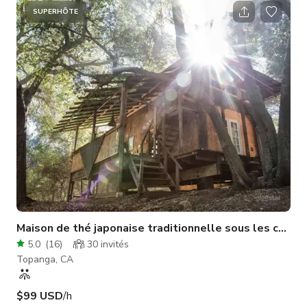
propriété de 13 acres. Des ruisseaux de rochers babillants,
SUPERHÔTE
des chemins de terre et des montagnes sont également
disponibles sur la propriété, offrant de nombreux autres
espaces et ambiances utilisa
Maison de thé japonaise traditionnelle sous les chênes
5.0
(
16
)
30
invités
Topanga, CA
$99 USD
/h