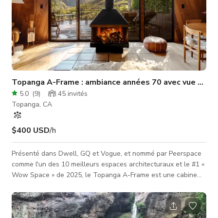
Topanga A-Frame : ambiance années 70 avec vue céle
5.0
(
9
)
45
invités
Topanga, CA
$400 USD
/h
Présenté dans Dwell, GQ et Vogue, et nommé par Peerspace
comme l'un des 10 meilleurs espaces architecturaux et le #1 «
Wow Space » de 2025, le Topanga A-Frame est une cabine
moderne du milieu du siècle des années 1970 avec une vue
imprenable sur les montagnes du parc d'État protégé — et
pourtant à seulement 15 minutes de Santa Monica. Nous
avons préservé de nombreux détails originaux de