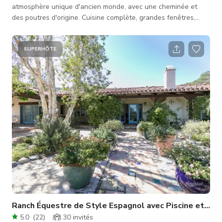
atmosphère unique d'ancien monde, avec une cheminée et
des poutres d'origine. Cuisine complète, grandes fenêtres,
hauts plafonds et accès aux salles de bains en font un lieu
parfait pour le tournage, la photographie et les événements.
Le tarif est pour le salon/salle à manger OU la chambre
SUPERHÔTE
française - si vous souhaitez utiliser les deux, des frais
supplémentaires s'appliquent. **Les tournages de nuit
entraînent des frais fixes
Ranch Équestre de Style Espagnol avec Piscine et Vue
5.0
(
22
)
30
invités