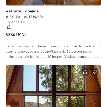
Retraite Topanga
5.0
(
3
)
15
invités
Topanga, CA
$360 USD
/h
Le tarif minimum affiché est basé sur une prise de vue fixe non
commerciale avec une équipe/talent de 15 personnes ou
moins pour une journée de 10 heures. Veuillez demander les
tarifs pour des travaux à plus fort impact et inclure les détails
suivants concernant votre projet. Nom du projet : Dates
nécessaires : Objet du tournage : Taille de
l'équipe/talent/invités : Heures nécessaires : Zones
nécessaires : Informations diverses pertinentes pour votre
projet :