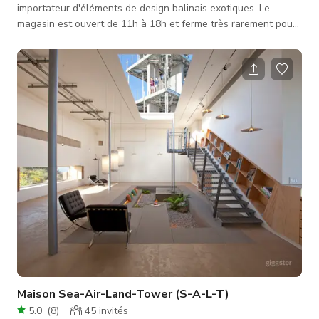
importateur d'éléments de design balinais exotiques. Le
magasin est ouvert de 11h à 18h et ferme très rarement pour
des tournages. Vous tournerez pendant les heures normales
d'ouverture, cependant nos clients ont tendance à éviter les
tournages. Parfait pour un tournage nécessitant un magasin
de cristal entièrement aménagé. Ou une scène nécessitant
une cascade naturelle avec étang. La propriété est
spectaculaire, avec
Maison Sea-Air-Land-Tower (S-A-L-T)
5.0
(
8
)
45
invités