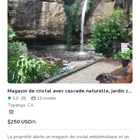
l'architecture unique et photogénique, des riches textures de
bois aux lignes dramatiques en
Magasin de cristal avec cascade naturelle, jardin zen u
5.0
(
8
)
15
invités
Topanga, CA
$250 USD
/h
La propriété abrite un magasin de cristal emblématique et un