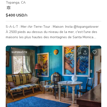
Topanga, CA
$400 USD
/h
S-A-L-T : Mer-Air-Terre-Tour : Maison Insta @topangatower
À 2500 pieds au-dessus du niveau de la mer, c'est l'une des
maisons les plus hautes des montagnes de Santa Monica.
Initialement construite comme une tour de télécommunications
reliant Los Angeles au reste du pays, le bâtiment a été rénové
en maison avec une vue à 360 degrés sur l'océan Pacifique,
SUPERHÔTE
les canyons et montagnes environnants, ainsi que le centre-
ville de Los Angeles. Caché sous la peau futuriste du
bâtiment, un im