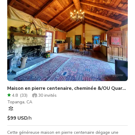
station complète de maquillage et coiffure, ainsi que
chauffage/climatisation. Notre propriété peut accueillir jusqu'à
35 voitures. Nous créons constamm
Maison en pierre centenaire, cheminée &/OU Quartiers 
4.8
(
33
)
30
invités
Topanga, CA
$99 USD
/h
Cette généreuse maison en pierre centenaire dégage une