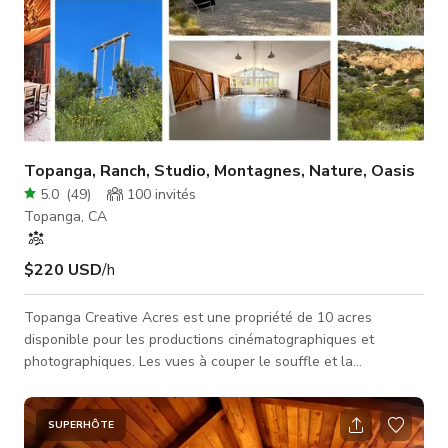
Topanga, Ranch, Studio, Montagnes, Nature, Oasis
5.0
(
49
)
100
invités
Topanga, CA
$220 USD
/h
Topanga Creative Acres est une propriété de 10 acres
disponible pour les productions cinématographiques et
photographiques. Les vues à couper le souffle et la
tranquillité de la nature rendent difficile de croire que nous
sommes à quelques minutes de Los Angeles. Nous proposons
un studio de 600 pieds carrés avec lumière du jour, une
SUPERHÔTE