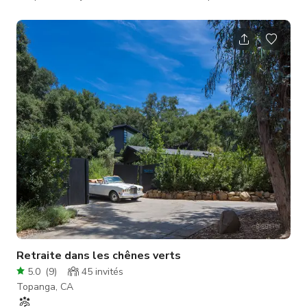
montagnes et une ambiance naturelle incroyable qui le
distingue vraiment. Le tarif minimum est basé sur une séance
photo fixe non commerciale avec une équipe/talents de 15
personnes ou moins pour une journée de 10 heures. Veuillez
inclure les détails suivants pour toutes les demandes : Nom
du projet Da
Retraite dans les chênes verts
5.0
(
9
)
45
invités
Topanga, CA