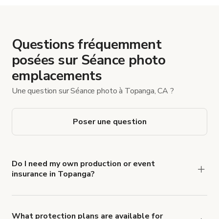
Questions fréquemment
posées sur Séance photo
emplacements
Une question sur Séance photo à Topanga, CA ?
Poser une question
Do I need my own production or event
insurance in Topanga?
Yes. All renters are required to carry
Comprehensive Liability and Property Damage
insurance with liability coverage of no less than
What protection plans are available for