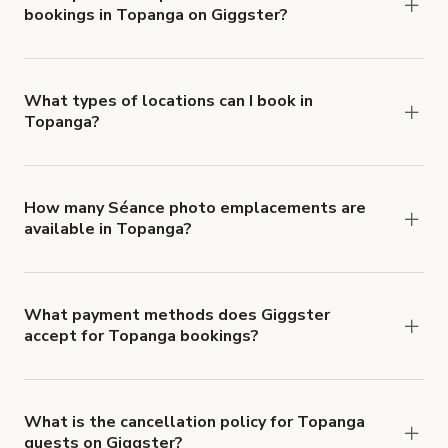
bookings in Topanga on Giggster?
$1,000,000.
Giggster offers Damage Protection coverage that
you can add to a booking at checkout.
Learn more
about Giggster's Damage Protection coverage.
What types of locations can I book in
Topanga?
You can choose from 42 types! Just search for
locations in Topanga at
giggster.com
, then click
'Filters' to look for something specific.
How many Séance photo emplacements are
available in Topanga?
Right now, there are 161 Séance photo
emplacements available in Topanga.
What payment methods does Giggster
accept for Topanga bookings?
You can pay for your booking with a credit card, or
with ACH or wire transfer for bookings over $4k.
What is the cancellation policy for Topanga
guests on Giggster?