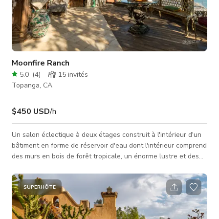
Moonfire Ranch
5.0
(
4
)
15
invités
Topanga, CA
$450 USD
/h
Un salon éclectique à deux étages construit à l'intérieur d'un
bâtiment en forme de réservoir d'eau dont l'intérieur comprend
des murs en bois de forêt tropicale, un énorme lustre et des
fenêtres de 20 pieds de haut donnant sur l'océan Pacifique en
contrebas. Des toilettes portables sont recommandées, ainsi
qu'un générateur. Une visite de repérage est OBLIGATOIRE.
SUPERHÔTE
57 acres avec vue panoramique à 360 degrés sur l'océan et
les paysages. Le tarif journalier minimum affiché es