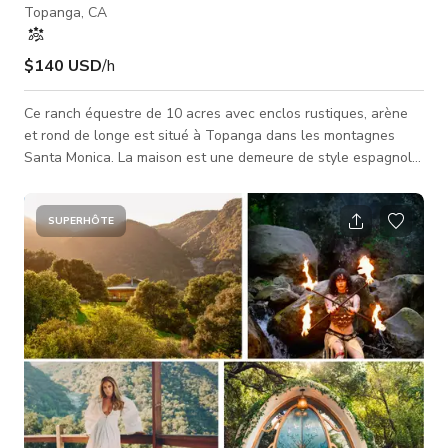
Topanga, CA
$140 USD
/h
Ce ranch équestre de 10 acres avec enclos rustiques, arène
et rond de longe est situé à Topanga dans les montagnes
Santa Monica. La maison est une demeure de style espagnol
élégamment conçue rappelant la période des ranchos en
Californie. Une belle piscine, des terrains paysagés et des
fontaines entourent la maison et la propriété. Adjacent à un
SUPERHÔTE
parc de conservation avec de magnifiques vues sur le
chaparral, les falaises et les affleurements rocheux.