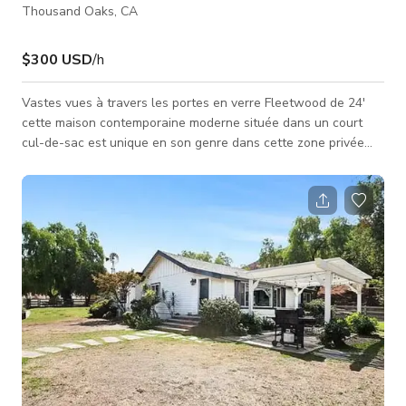
Thousand Oaks, CA
$300 USD
/h
Vastes vues à travers les portes en verre Fleetwood de 24'
cette maison contemporaine moderne située dans un court
cul-de-sac est unique en son genre dans cette zone privée
paisible et est décorée avec de l'art, des meubles de qualité
et un jardin de succulentes avec un long sentier de
promenade et un énorme arbre à poivre. Un ADU de 2
chambres et 2 salles de bains se trouve en dessous et un
grand patio fait face au nord, ce qui le garde frais et moins
ensoleillé de ce côté. Un rêve