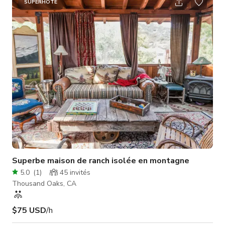
divertissements, un grand espace repas et un salon à concept
SUPERHÔTE
ouvert. La grande cuisine bien équipée est le point central
avec des appareils Viking et une impressionnante île en
marbre “Ca
Superbe maison de ranch isolée en montagne
5.0
(
1
)
45
invités
Thousand Oaks, CA
$75 USD
/h