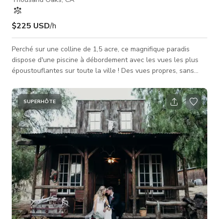
$225 USD
/h
Perché sur une colline de 1,5 acre, ce magnifique paradis
dispose d'une piscine à débordement avec les vues les plus
époustouflantes sur toute la ville ! Des vues propres, sans
pollution et des couchers de soleil à couper le souffle font de
cet endroit l'emplacement ultime pour des séances photo, des
clips musicaux et des événements intimes. Toute la cour et
SUPERHÔTE
l'intérieur offrent une vue depuis chaque fenêtre. Une
abondance de lumière naturelle illumine toute la maison. Cet
endroit est