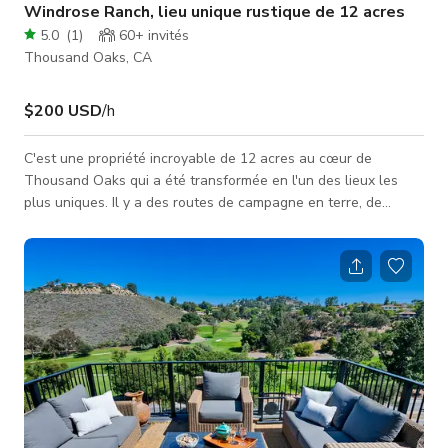
Windrose Ranch, lieu unique rustique de 12 acres
5.0
(
1
)
60+
invités
Thousand Oaks, CA
$200 USD
/h
C'est une propriété incroyable de 12 acres au cœur de
Thousand Oaks qui a été transformée en l'un des lieux les
plus uniques. Il y a des routes de campagne en terre, de
beaux arbres et un paysage qui borde l'allée parfaitement
éclairée la nuit. Cette propriété à plusieurs niveaux est prête
pour tous types d'événements, petits et grands. Un lieu parfait
pour un mariage de petite à moyenne taille !! Il y a une petite
maison confortable de plain-pied avec vue sur les montagnes
de