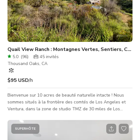
Quail View Ranch : Montagnes Vertes, Sentiers, Chêne
5.0
(
96
)
45
invités
Thousand Oaks, CA
$95 USD
/h
Bienvenue sur 10 acres de beauté naturelle intacte ! Nous
sommes situés à la frontière des comtés de Los Angeles et
Ventura, dans la zone de studio TMZ de 30 miles de Los
Angeles, à seulement 5 miles de l'autoroute 101 et de
Westlake Village, 12 miles de la plage d'État El Matador
(Malibu) et de la Pacific Coast Hwy (PCH). Toutes les
SUPERHÔTE
réservations incluent : • Vues montagneuses à 300 degrés