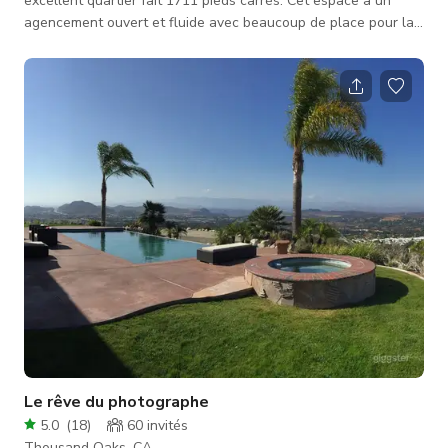
excellent quartier fait 1711 pieds carrés. Cet espace a un
agencement ouvert et fluide avec beaucoup de place pour la
créativité. N'oublions pas la taille du terrain de 6466 pieds
carrés, parfaite pour le tournage, les réceptions et l'intimité. La
propriété est facilement accessible aux autoroutes 101 et 23
mais est calme et à l'écart du trafic de la rue. Un jardin pour
les amateurs de fêtes dont vous ne pouvez que rêver. Zone
barb
Le rêve du photographe
5.0
(
18
)
60
invités
Thousand Oaks, CA