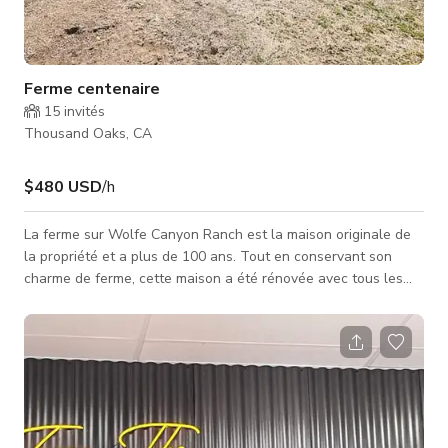
Ferme centenaire
15
invités
Thousand Oaks, CA
$480 USD
/h
La ferme sur Wolfe Canyon Ranch est la maison originale de
la propriété et a plus de 100 ans. Tout en conservant son
charme de ferme, cette maison a été rénovée avec tous les
avantages d'être sur un ranch. La maison peut accueillir
confortablement 6 personnes avec une belle cour clôturée et
des arbres d'agrumes tout autour. La ferme a aussi des «
voisins » très sympas, y compris des ânes, des alpagas et des
chèvres !