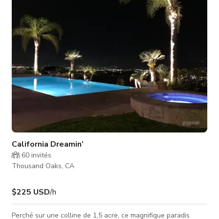
une carrière de saut, un marcheur automatique, un rond de
longe, 3 boxes de pansage, 4 douches pour chevaux, 2 salles
de bain avec douches, 3 bur
California Dreamin’
60
invités
Thousand Oaks, CA
$225 USD
/h
Perché sur une colline de 1,5 acre, ce magnifique paradis