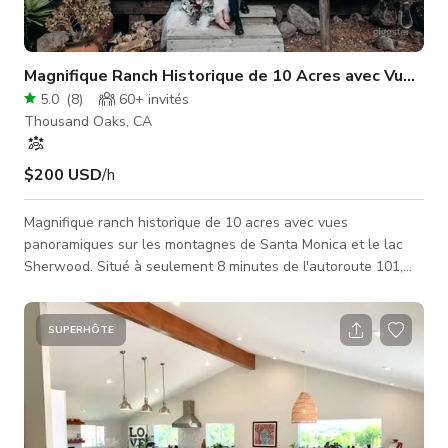
Magnifique Ranch Historique de 10 Acres avec Vues P
5.0
(
8
)
60+
invités
Thousand Oaks, CA
$200 USD
/h
Magnifique ranch historique de 10 acres avec vues
panoramiques sur les montagnes de Santa Monica et le lac
Sherwood. Situé à seulement 8 minutes de l'autoroute 101,
mais à des années-lumière de la ville. Le ranch a une
ambiance des années 1800 avec un petit saloon authentique
et de nombreux autres objets westerns. La maison est
SUPERHÔTE
perchée sur la montagne, récemment rénovée avec des vues
incroyables et un plan ouvert avec vie intérieure/extérieure.
Nous disposons également d'une caravan