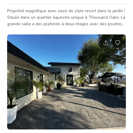
Propriété magnifique avec oasis de style resort dans le jardin !
Située dans un quartier équestre unique à Thousand Oaks. La
grande salle a des plafonds à deux étages avec des poutres
de style queen et un mur supérieur en pierre. La piscine
serpente dans la cour, sous 2 ponts cascade, revenant au
début qui possède une étagère pebble-tec shamu et un spa
ainsi qu'une rivière paresseuse. Il y a une cuisine extérieure
couverte avec tout le nécessaire pour recevoir entourée de
magnifi