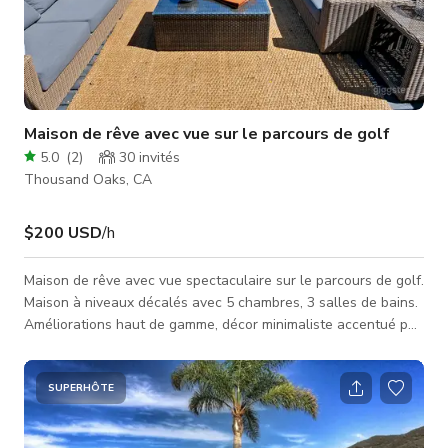
Maison de rêve avec vue sur le parcours de golf
5.0
(
2
)
30
invités
Thousand Oaks, CA
$200 USD
/h
Maison de rêve avec vue spectaculaire sur le parcours de golf.
Maison à niveaux décalés avec 5 chambres, 3 salles de bains.
Améliorations haut de gamme, décor minimaliste accentué par
du bleu foncé, marron et blanc. La maison est récemment
rénovée avec une peinture extérieure blanche et des
garnitures noires. Accès à la terrasse supérieure depuis
SUPERHÔTE
l'espace social ouvert, incroyable vue sur le parcours de golf.
Bain à remous dans le jardin arrière ainsi que barbecue,