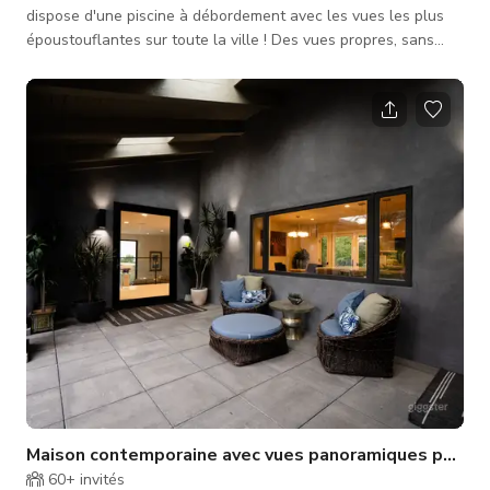
dispose d'une piscine à débordement avec les vues les plus
époustouflantes sur toute la ville ! Des vues propres, sans
smog, et des couchers de soleil à couper le souffle font de cet
endroit l'emplacement idéal pour des séances photo, des clips
musicaux, des baby showers et des événements intimes.
Jusqu'à 20 voitures peuvent être stationnées en privé au
sommet de la colline. Les gros camions n'ont aucun problème
pour attei
Maison contemporaine avec vues panoramiques pour ar
60+
invités