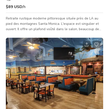
$89 USD
/h
Retraite rustique moderne pittoresque située près de LA au
pied des montagnes Santa Monica. L'espace est singulier et
ouvert. Il offre un plafond voûté dans le salon, beaucoup de
lumière naturelle et une excellente circulation entre les
espaces intérieurs et extérieurs. Les espaces intérieurs sont à
la fois propres et modernes mais avec des notes d'un
bungalow rustique du sud-ouest. Les espaces extérieurs sont
organisés en trois zones : la pelouse d'entrée douce et verte,
l'ambiance