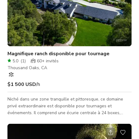
Magnifique ranch disponible pour tournage
5.0
(
1
)
60+
invités
Thousand Oaks, CA
$1 500 USD
/h
Niché dans une zone tranquille et pittoresque, ce domaine
privé extraordinaire est disponible pour tournages et
événements. Il comprend une écurie centrale à 24 boxes,
couvrant environ 17 000 pieds carrés, et une écurie au milieu
d'une vue montagneuse époustouflante. L'installation
équestre comprend une carrière de dressage réglementaire,