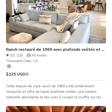
Ranch restauré de 1969 avec plafonds voûtés et couch
5.0
(
10
)
45
invités
Thousand Oaks, CA
$125 USD
/h
Cette maison de style ranch de 1969 a été entièrement
restaurée et offre de hauts plafonds voûtés, une lumière
naturelle abondante et des vues à couper le souffle sur les
bois de la vallée. La grande pièce principale seule s'étend sur
plus de 1 500 pieds carrés et comprend une cuisine pour les