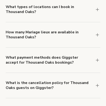
about Giggster's Damage Protection coverage.
What types of locations can I book in
Thousand Oaks?
You can choose from 42 types! Just search for
locations in Thousand Oaks at
giggster.com
, then
click 'Filters' to look for something specific.
How many Mariage lieux are available in
Thousand Oaks?
Right now, there are 138 Mariage lieux available
in Thousand Oaks.
What payment methods does Giggster
accept for Thousand Oaks bookings?
You can pay for your booking with a credit card, or
with ACH or wire transfer for bookings over $4k.
What is the cancellation policy for Thousand
Oaks guests on Giggster?
Refund options vary, based on when the booking
is canceled.
Learn more about Giggster's