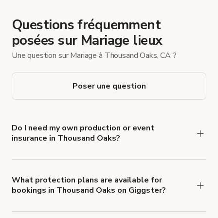
Questions fréquemment
posées sur Mariage lieux
Une question sur Mariage à Thousand Oaks, CA ?
Poser une question
Do I need my own production or event
insurance in Thousand Oaks?
Yes. All renters are required to carry
Comprehensive Liability and Property Damage
insurance with liability coverage of no less than
What protection plans are available for
bookings in Thousand Oaks on Giggster?
$1,000,000.
Giggster offers Damage Protection coverage that
you can add to a booking at checkout.
Learn more