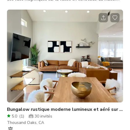
luxueuse propose un espace extérieur extravagant et des
vues pittoresques sur la vallée. Capacité totale de 100
personnes. Idéal pour fêtes et événements !
Bungalow rustique moderne lumineux et aéré sur la co
5.0
(
1
)
30
invités
Thousand Oaks, CA