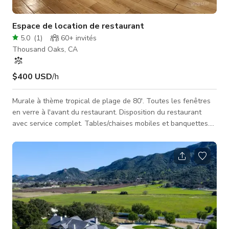
Espace de location de restaurant
5.0
(
1
)
60+
invités
Thousand Oaks, CA
$400 USD
/h
Murale à thème tropical de plage de 80'. Toutes les fenêtres
en verre à l'avant du restaurant. Disposition du restaurant
avec service complet. Tables/chaises mobiles et banquettes.
Grande cuisine avec trois zones séparées et stockage. Salle
de stockage et bureau. Bar de plage/tiki de taille réelle avec
comptoir de bar. Patio avec accès facile depuis l'intérieur du
restaurant. Éclairage de piste de danse et système sonore.
Comptoir de service/stand DJ. Comptoir de service principal. Pl