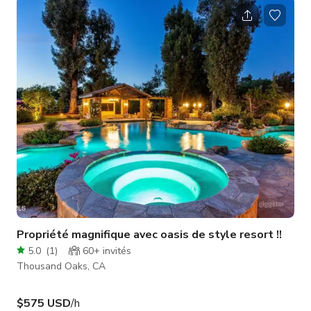
Une longue allée avec un grand parking mène à cette
magnifique maison de 4,5 chambres et 3 salles de bains. La
grande suite principale comprend une cheminée, une terrasse
et une immense salle de bains principale avec une grande
douche et une baignoire
Propriété magnifique avec oasis de style resort !!
5.0
(
1
)
60+
invités
Thousand Oaks, CA
$575 USD
/h