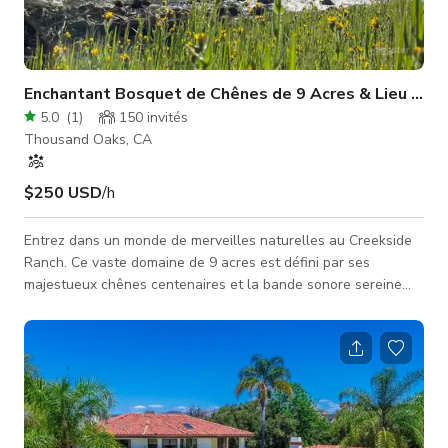
Enchantant Bosquet de Chênes de 9 Acres & Lieu au B
5.0
(
1
)
150
invités
Thousand Oaks, CA
$250 USD
/h
Entrez dans un monde de merveilles naturelles au Creekside
Ranch. Ce vaste domaine de 9 acres est défini par ses
majestueux chênes centenaires et la bande sonore sereine
d'un ruisseau saisonnier. Que vous planifiez un mariage
romantique sous un dais de feuilles ou une célébration à
thème en pleine nature, notre paysage polyvalent offre la
parfaite « toile blanche » avec une âme rustique et élégante.
Nous fournissons l'essentiel pour assurer le bon déroulement
de votre journée, nota