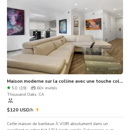
toute l'année, du vert foncé au vert clair, dans un canyon
calme • Routes de terre, sentie
Maison moderne sur la colline avec une touche colorée
5.0
(
19
)
60+
invités
Thousand Oaks, CA
$120 USD
/h
Cette maison de banlieue À VOIR absolument dans un