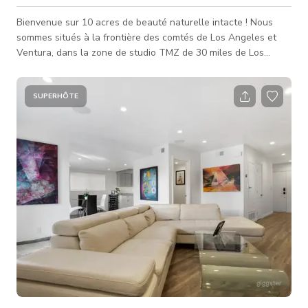
Bienvenue sur 10 acres de beauté naturelle intacte ! Nous
sommes situés à la frontière des comtés de Los Angeles et
Ventura, dans la zone de studio TMZ de 30 miles de Los
Angeles, à seulement 5 miles de l'autoroute 101 et de
Westlake Village, 12 miles de la plage d'État El Matador
(Malibu) et de la Pacific Coast Hwy (PCH). Toutes les
SUPERHÔTE
réservations incluent : • Vues montagneuses à 300 degrés
toute l'année, du vert foncé au vert clair, dans un canyon
calme • Routes de terre, sentie