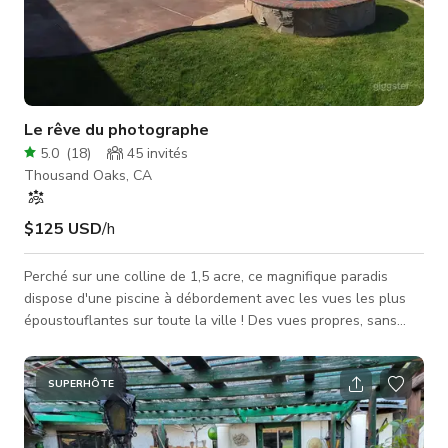
Le rêve du photographe
5.0
(
18
)
45
invités
Thousand Oaks, CA
$125 USD
/h
Perché sur une colline de 1,5 acre, ce magnifique paradis
dispose d'une piscine à débordement avec les vues les plus
époustouflantes sur toute la ville ! Des vues propres, sans
pollution et des couchers de soleil à couper le souffle font de
cet endroit l'emplacement ultime pour des séances photo, des
clips musicaux et des événements intimes. Toute la cour et
SUPERHÔTE
l'intérieur offrent une vue depuis chaque fenêtre. Une
abondance de lumière naturelle illumine toute la maison. Cet