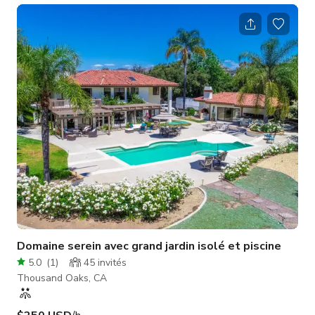
exclusivement réservé au tournage en dehors des heures
d'ouverture ou le dimanche lorsque nous sommes fermés.
Domaine serein avec grand jardin isolé et piscine
5.0
(
1
)
45
invités
Thousand Oaks, CA