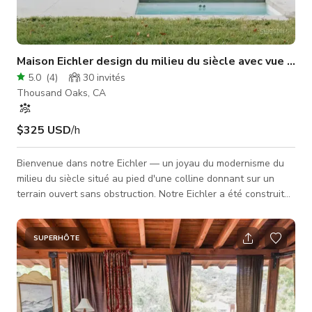
Maison Eichler design du milieu du siècle avec vue sur
5.0
(
4
)
30
invités
Thousand Oaks, CA
$325 USD
/h
Bienvenue dans notre Eichler — un joyau du modernisme du
milieu du siècle situé au pied d'une colline donnant sur un
terrain ouvert sans obstruction. Notre Eichler a été construit
dans les années 1960 par le célèbre constructeur Joseph
Eichler et l'architecte Claude Oakland. Les détails
architecturaux incluent des fenêtres du sol au plafond, des
SUPERHÔTE
plafonds en bois apparent avec poutres et des sols en béton.
Le design de l'espace est minimaliste organique avec des
hommages à son âme