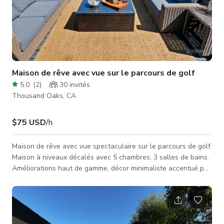
Maison de rêve avec vue sur le parcours de golf
5.0
(
2
)
30
invités
Thousand Oaks, CA
$75 USD
/h
Maison de rêve avec vue spectaculaire sur le parcours de golf.
Maison à niveaux décalés avec 5 chambres, 3 salles de bains.
Améliorations haut de gamme, décor minimaliste accentué par
du bleu foncé, marron et blanc. La maison est récemment
rénovée avec une peinture extérieure blanche et des
garnitures noires. Accès à la terrasse supérieure depuis
l'espace social ouvert, incroyable vue sur le parcours de golf.
Bain à remous dans le jardin arrière ainsi que barbecue,