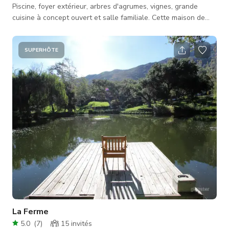
Piscine, foyer extérieur, arbres d'agrumes, vignes, grande
cuisine à concept ouvert et salle familiale. Cette maison de
style ranch personnalisée de 3 chambres à Thousand Oaks,
adaptée aux chevaux, offre le meilleur du mode de vie
californien.
SUPERHÔTE
La Ferme
5.0
(
7
)
15
invités