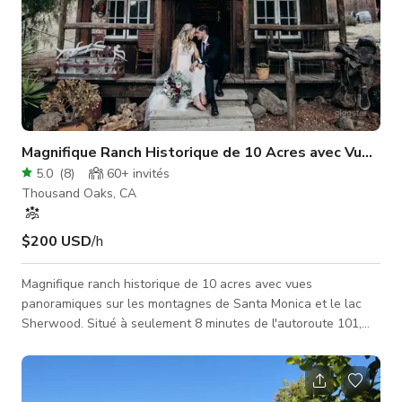
Magnifique Ranch Historique de 10 Acres avec Vues P
5.0
(
8
)
60+
invités
Thousand Oaks, CA
$200 USD
/h
Magnifique ranch historique de 10 acres avec vues
panoramiques sur les montagnes de Santa Monica et le lac
Sherwood. Situé à seulement 8 minutes de l'autoroute 101,
mais à des années-lumière de la ville. Le ranch a une
ambiance des années 1800 avec un petit saloon authentique
et de nombreux autres objets westerns. La maison est