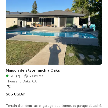
perchée sur la montagne, récemment rénovée avec des vues
incroyables et un plan ouvert avec vie intérieure/extérieure.
Nous disposons également d'une caravan
Maison de style ranch à Oaks
5.0
(
7
)
60
invités
Thousand Oaks, CA
$65 USD
/h
Terrain d'un demi-acre, garage traditionnel et garage détaché.