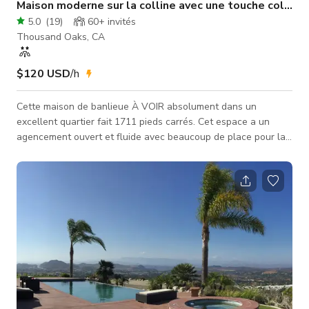
Maison moderne sur la colline avec une touche colorée
5.0
(
19
)
60+
invités
Thousand Oaks, CA
$120 USD
/h
Cette maison de banlieue À VOIR absolument dans un
excellent quartier fait 1711 pieds carrés. Cet espace a un
agencement ouvert et fluide avec beaucoup de place pour la
créativité. N'oublions pas la taille du terrain de 6466 pieds
carrés, parfaite pour le tournage, les réceptions et l'intimité. La
propriété est facilement accessible aux autoroutes 101 et 23
mais est calme et à l'écart du trafic de la rue. Un jardin pour
les amateurs de fêtes dont vous ne pouvez que rêver. Zone
barb