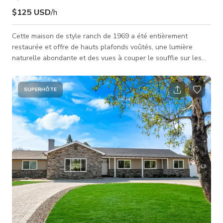
$125 USD
/h
Cette maison de style ranch de 1969 a été entièrement
restaurée et offre de hauts plafonds voûtés, une lumière
naturelle abondante et des vues à couper le souffle sur les
bois de la vallée. La grande pièce principale seule s'étend sur
plus de 1 500 pieds carrés et comprend une cuisine pour les
divertissements, un grand espace repas et un salon à concept
SUPERHÔTE
ouvert. La grande cuisine bien équipée est le point central
avec des appareils Viking et une impressionnante île en
marbre “Ca