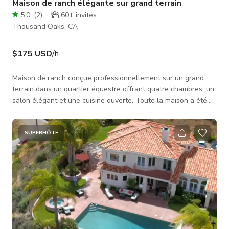
Maison de ranch élégante sur grand terrain
5.0
(
2
)
60+
invités
Thousand Oaks, CA
$175 USD
/h
Maison de ranch conçue professionnellement sur un grand
terrain dans un quartier équestre offrant quatre chambres, un
salon élégant et une cuisine ouverte. Toute la maison a été
récemment rénovée. Elle a un grand attrait extérieur, un
aménagement paysager luxuriant et une piscine. Elle est
située sur un grand terrain de 0,6 acre.
SUPERHÔTE