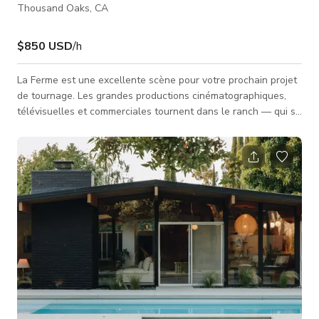
Thousand Oaks, CA
$850 USD
/h
La Ferme est une excellente scène pour votre prochain projet
de tournage. Les grandes productions cinématographiques,
télévisuelles et commerciales tournent dans le ranch — qui se
trouve entièrement dans la « zone des 30 miles ». La maison
principale (disponible de manière très limitée) comprend une
grande cuisine campagnarde, une salle à manger, un salon
familial et un coin salon — et les terrains sont luxuriants, avec
des jardins et un aménagement paysager exquis. Il y a aussi