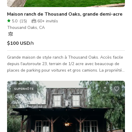
Maison ranch de Thousand Oaks, grande demi-acre
5.0
(
15
)
60+
invités
Thousand Oaks, CA
$100 USD
/h
Grande maison de style ranch à Thousand Oaks. Accès facile
depuis l'autoroute 23, terrain de 1/2 acre avec beaucoup de
places de parking pour voitures et gros camions. La propriété
est clôturée pour plus d'intimité sur un terrain d'angle avec
plusieurs points d'accès. L'allée avant est immense pour le
stationnement et l'arrière peut accueillir de nombreuses
SUPERHÔTE
voitures et camions. La maison est sur une fondation
surélevée avec des planchers en bois d'origine datant de
1964. La maison a