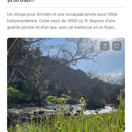
$250 USD
/h
Un refuge pour écrivain et une escapade privée pour l'élite
hollywoodienne. Cette oasis de 3500 sq. ft. dispose d'une
grande piscine et d'un spa, avec un barbecue et un foyer
extérieur. Profitez de la vue depuis la terrasse sur la colline.
Une longue allée avec un grand parking mène à cette
magnifique maison de 4,5 chambres et 3 salles de bains. La
grande suite principale comprend une cheminée, une terrasse
et une immense salle de bains principale avec une grande
douche et une baignoire