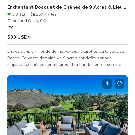
Enchantant Bosquet de Chênes de 9 Acres & Lieu au B
5.0
(
1
)
150
invités
Thousand Oaks, CA
$99 USD
/h
Entrez dans un monde de merveilles naturelles au Creekside
Ranch. Ce vaste domaine de 9 acres est défini par ses
majestueux chênes centenaires et la bande sonore sereine
d'un ruisseau saisonnier. Que vous planifiez un mariage
romantique sous un dais de feuilles ou une célébration à
thème en pleine nature, notre paysage polyvalent offre la
parfaite « toile blanche » avec une âme rustique et élégante.
Nous fournissons l'essentiel pour assurer le bon déroulement
de votre journée, nota